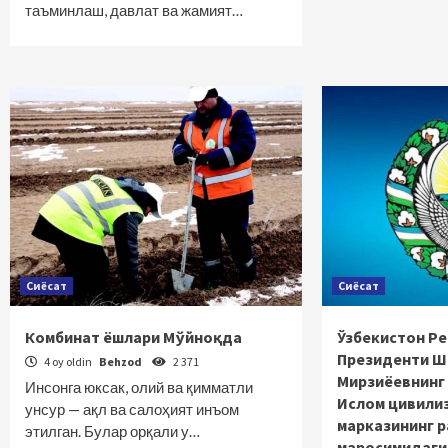
таъминлаш, давлат ва жамият…
Сиёсат
Сиёсат
Комбинат ёшлари Мўйноқда
Ўзбекистон Р
Президенти Ш
4 oy oldin
Behzod
2 371
Мирзиёевнинг
Инсонга юксак, олий ва қимматли
Ислом цивили
унсур — ақл ва салоҳият инъом
марказининг 
этилган. Булар орқали у…
маросимидаги