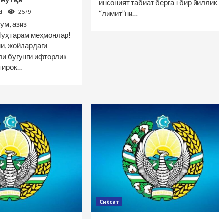
инсоният табиат берган бир йиллик
od
2 579
“лимит”ни…
ум, азиз
Муҳтарам меҳмонлар!
ни, жойлардаги
ли бугунги ифторлик
тирок…
Сиёсат