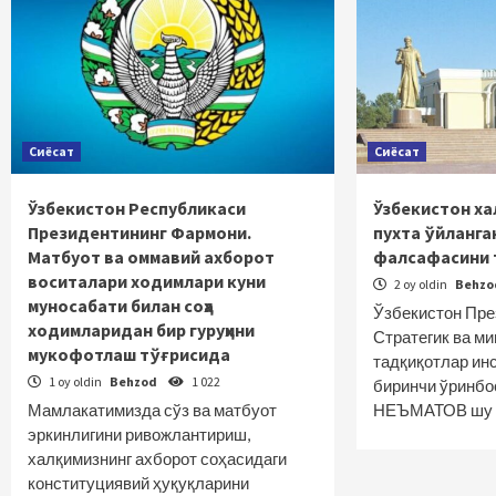
Сиёсат
Сиёсат
Ўзбекистон Республикаси
Ўзбекистон ха
Президентининг Фармони.
пухта ўйланга
Матбуот ва оммавий ахборот
фалсафасини 
воситалари ходимлари куни
2 oy oldin
Behz
муносабати билан соҳа
Ўзбекистон Пре
ходимларидан бир гуруҳини
Стратегик ва м
мукофотлаш тўғрисида
тадқиқотлар ин
1 oy oldin
Behzod
1 022
биринчи ўринбо
Мамлакатимизда сўз ва матбуот
НЕЪМАТОВ шу 
эркинлигини ривожлантириш,
халқимизнинг ахборот соҳасидаги
конституциявий ҳуқуқларини