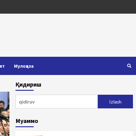
ят
Мулоҳаза
Қидириш
Qidirshish:
Муаммо