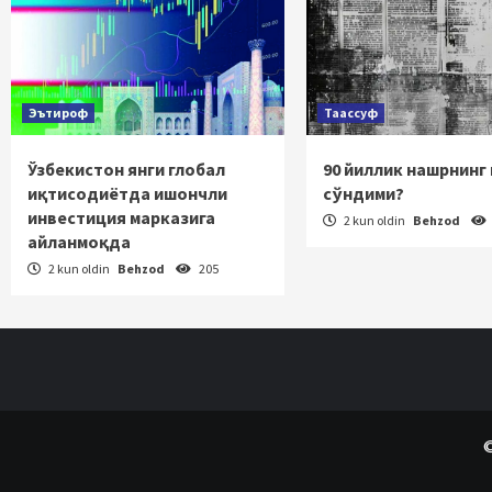
Эътироф
Таассуф
Ўзбекистон янги глобал
90 йиллик нашрнинг
иқтисодиётда ишончли
сўндими?
инвестиция марказига
2 kun oldin
Behzod
айланмоқда
2 kun oldin
Behzod
205