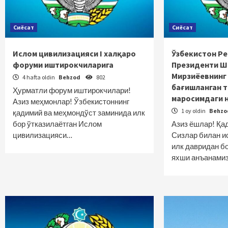
Сиёсат
Сиёсат
Ислом цивилизацияси I халқаро
Ўзбекистон Р
форуми иштирокчиларига
Президенти Ш
Мирзиёевнинг 
4 hafta oldin
Behzod
802
бағишланган 
Ҳурматли форум иштирокчилари!
маросимдаги 
Азиз меҳмонлар! Ўзбекистоннинг
1 oy oldin
Behz
қадимий ва меҳмондўст заминида илк
бор ўтказилаётган Ислом
Азиз ёшлар! Қа
цивилизацияси…
Сизлар билан и
илк давридан б
яхши анъанамиз