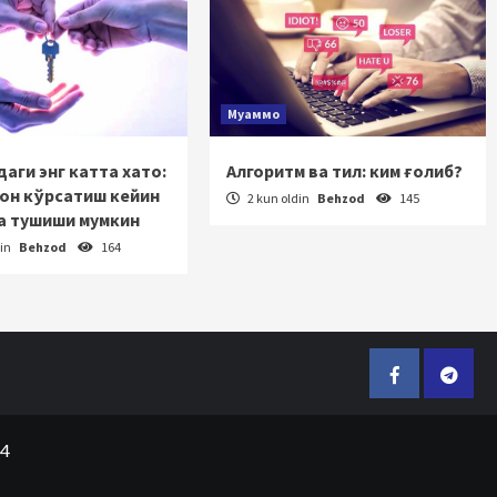
Муаммо
аги энг катта хато:
Алгоритм ва тил: ким ғолиб?
зон кўрсатиш кейин
2 kun oldin
Behzod
145
а тушиши мумкин
din
Behzod
164
Facebook
Telegr
24