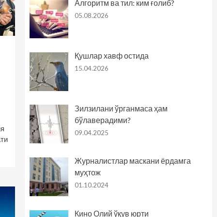
Алгоритм ва тил: ким ғолиб?
05.08.2026
Қушлар хавф остида
15.04.2026
Зилзилани ўрганмаса ҳам
бўлаверадими?
ия
09.04.2025
ти
Журналистлар маскани ёрдамга
муҳтож
01.10.2024
Кино Олий ўқув юрти