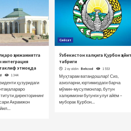
Сиёсат
лқаро ҳамжамиятга
Ўзбекистон халқига Қурбон ҳайи
н интеграция
табриги
таклиф этмоқда
2 oy oldin
Behzod
1 553
od
1 344
Муҳтарам ватандошлар! Сиз,
зиденти ҳузуридаги
азизларни, юртимиздаги барча
интақалараро
мўмин-мусулмонлар, бутун
ститути директорининг
халқимизни бугунги улуғ айём –
сари Акрамжон
муборак Қурбон…
йил…