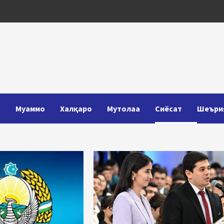
Т
Муаммо
Халқаро
Мутолаа
Сиёсат
Шеъри