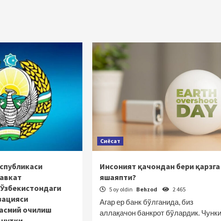
Сиёсат
еспубликаси
Инсоният қачондан бери қарзга
авкат
яшаяпти?
 Ўзбекистондаги
5 oy oldin
Behzod
2 465
зацияси
Агар ер банк бўлганида, биз
расмий очилиш
аллақачон банкрот бўлардик. Чунк
 нутқи