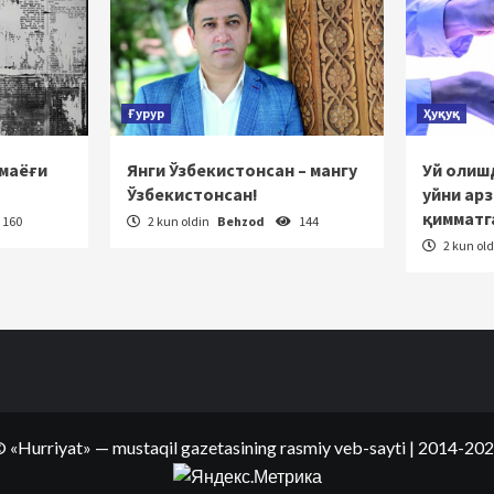
Ғурур
Ҳуқуқ
 маёғи
Янги Ўзбекистонсан – мангу
Уй олишд
Ўзбекистонсан!
уйни ар
қимматг
160
2 kun oldin
Behzod
144
2 kun ol
©
«Hurriyat»
— mustaqil gazetasining rasmiy veb-sayti
| 2014-20