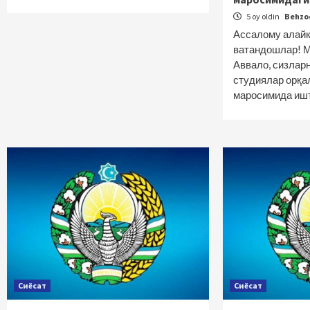
5 oy oldin
Behz
Ассалому алайк
ватандошлар! 
Аввало, сизлар
студиялар орқа
маросимида иш
Сиёсат
Сиёсат