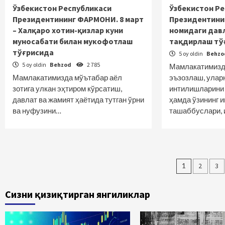
Ўзбекистон Республикаси
Ўзбекистон Р
Президентининг ФАРМОНИ. 8 март
Президентини
– Халқаро хотин-қизлар куни
номидаги дав
муносабати билан мукофотлаш
тақдирлаш тў
тўғрисида
5 oy oldin
Behz
5 oy oldin
Behzod
2 785
Мамлакатимизд
Мамлакатимизда мўътабар аёл
эъзозлаш, уларн
зотига улкан эҳтиром кўрсатиш,
интилишларини
давлат ва жамият ҳаётида тутган ўрни
ҳамда ўзининг и
ва нуфузини…
ташаббуслари,
Maqola
1
2
3
bo‘yic
Сизни қизиқтирган янгиликлар
haraka