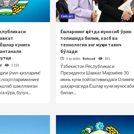
Сиёсат
еспубликаси
Ёшларнинг ҳаётда муносиб ўрин
авкат
топишида билим, касб ва
Ёшлар кунига
технология энг муҳим таянч
тантанали
бўлади
нутқи
1 oy oldin
Behzod
931
od
1 153
Ўзбекистон Республикаси
дрли ўғил-қизларим!
Президенти Шавкат Мирзиёев 30
слоҳотларимизнинг
июнь куни пойтахтимиздаги Олимп
ошлаб шаклланган
шаҳарчасида Ёшлар куни муносаба
га кўра, бугун…
билан…