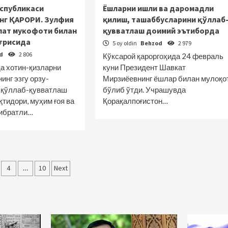
еспубликаси
Ёшларни ишли ва даромадли
нг ҚАРОРИ. Зулфия
қилиш, ташаббусларини қўллаб
лат мукофоти билан
қувватлаш доимий эътиборда
ғрисида
5 oy oldin
Behzod
2 979
od
2 806
Кўксарой қароргоҳида 24 февраль
а хотин-қизларни
куни Президент Шавкат
инг эзгу орзу-
Мирзиёевнинг ёшлар билан мулоқо
 қўллаб-қувватлаш
бўлиб ўтди. Учрашувда
қтидори, муҳим ғоя ва
Қорақалпоғистон…
 ибратли…
lar
4
…
10
Next
ha
tlanish