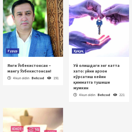
Ғурур
Ҳуқуқ
Янги Ўзбекистонсан –
Уй олишдаги энг катта
мангу Ўзбекистонсан!
хато: уйни арзон
кўрсатиш кейин
4 kun oldin
Behzod
191
қимматга тушиши
мумкин
4 kun oldin
Behzod
221