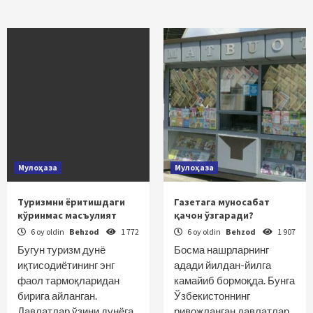
Мулоҳаза
Мулоҳаза
Туризмни ёритишдаги
Газетага муносабат
кўринмас масъулият
қачон ўзгаради?
6 oy oldin
Behzod
1 772
6 oy oldin
Behzod
1 907
Бугун туризм дунё
Босма нашрларнинг
иқтисодиётининг энг
адади йилдан-йилга
фаол тармоқларидан
камайиб бормоқда. Бунга
бирига айланган.
Ўзбекистоннинг
Давлатлар ўзини дунёга
ривожланган давлатлар