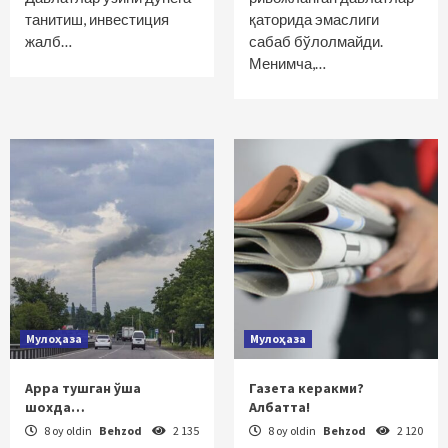
танитиш, инвестиция
қаторида эмаслиги
жалб…
сабаб бўлолмайди.
Менимча,…
Мулоҳаза
Мулоҳаза
Арра тушган ўша
Газета керакми?
шохда…
Албатта!
8 oy oldin
Behzod
2 135
8 oy oldin
Behzod
2 120