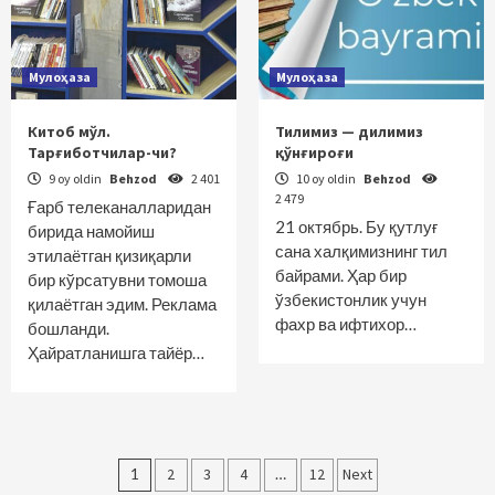
Мулоҳаза
Мулоҳаза
Китоб мўл.
Тилимиз — дилимиз
Тарғиботчилар-чи?
қўнғироғи
9 oy oldin
Behzod
2 401
10 oy oldin
Behzod
2 479
Ғарб телеканалларидан
21 октябрь. Бу қутлуғ
бирида намойиш
сана халқимизнинг тил
этилаётган қизиқарли
байрами. Ҳар бир
бир кўрсатувни томоша
ўзбекистонлик учун
қилаётган эдим. Реклама
фахр ва ифтихор…
бошланди.
Ҳайратланишга тайёр…
Maqolalar
1
2
3
4
…
12
Next