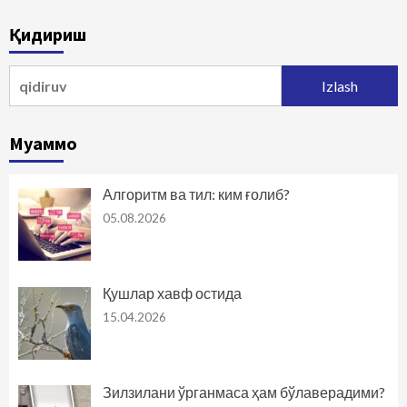
bo‘yicha
Қидириш
harakatlanish
Qidirshish:
Муаммо
Алгоритм ва тил: ким ғолиб?
05.08.2026
Қушлар хавф остида
15.04.2026
Зилзилани ўрганмаса ҳам бўлаверадими?