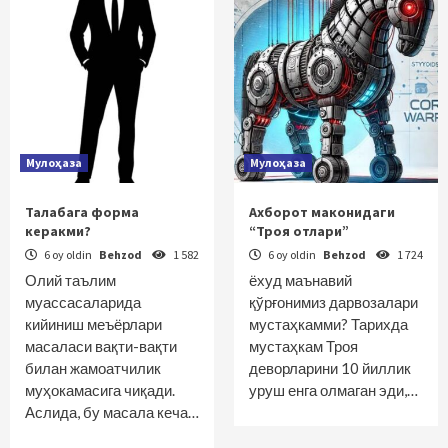
Мулоҳаза
Мулоҳаза
Талабага форма
Ахборот маконидаги
керакми?
“Троя отлари”
6 oy oldin
Behzod
1 582
6 oy oldin
Behzod
1 724
Олий таълим
ёхуд маънавий
муассасаларида
қўрғонимиз дарвозалари
кийиниш меъёрлари
мустаҳкамми? Тарихда
масаласи вақти-вақти
мустаҳкам Троя
билан жамоатчилик
деворларини 10 йиллик
муҳокамасига чиқади.
уруш енга олмаган эди,…
Аслида, бу масала кеча…