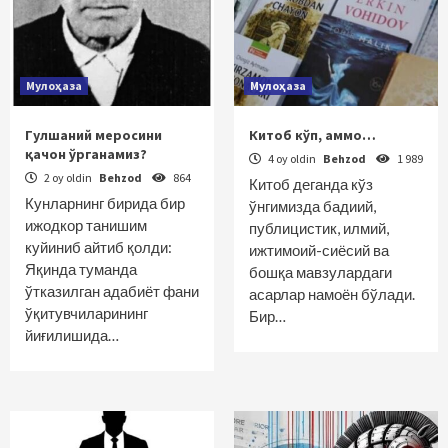
Мулоҳаза
Мулоҳаза
Гулшаний меросини
Китоб кўп, аммо…
қачон ўрганамиз?
4 oy oldin
Behzod
1 989
2 oy oldin
Behzod
864
Китоб деганда кўз
Кунларнинг бирида бир
ўнгимизда бадиий,
ижодкор танишим
публицистик, илмий,
куйиниб айтиб қолди:
ижтимоий-сиёсий ва
Яқинда туманда
бошқа мавзулардаги
ўтказилган адабиёт фани
асарлар намоён бўлади.
ўқитувчиларининг
Бир…
йиғилишида…