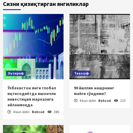
Сизни қизиқтирган янгиликлар
Эътироф
Таассуф
Ўзбекистон янги глобал
90 йиллик нашрнинг
иқтисодиётда ишончли
маёғи сўндими?
инвестиция марказига
4 kun oldin
Behzod
213
айланмоқда
4 kun oldin
Behzod
285