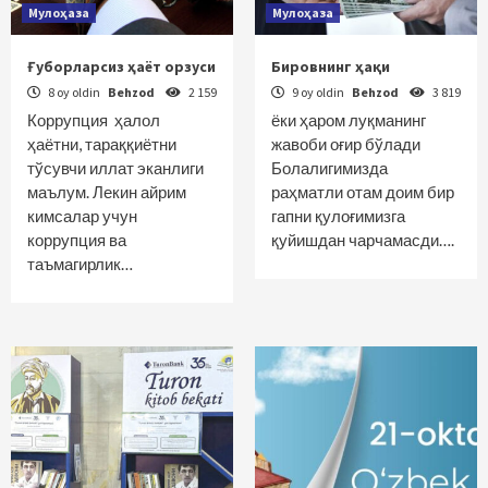
Мулоҳаза
Мулоҳаза
Ғуборларсиз ҳаёт орзуси
Бировнинг ҳақи
8 oy oldin
Behzod
2 159
9 oy oldin
Behzod
3 819
Коррупция ҳалол
ёки ҳаром луқманинг
ҳаётни, тараққиётни
жавоби оғир бўлади
тўсувчи иллат эканлиги
Болалигимизда
маълум. Лекин айрим
раҳматли отам доим бир
кимсалар учун
гапни қулоғимизга
коррупция ва
қуйишдан чарчамасди….
таъмагирлик…