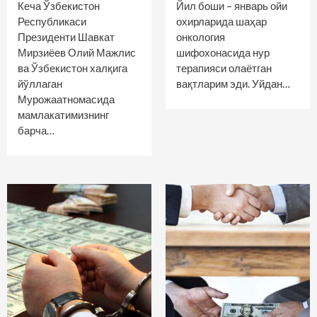
Кеча Ўзбекистон
Йил боши – январь ойи
Республикаси
охирларида шаҳар
Президенти Шавкат
онкология
Мирзиёев Олий Мажлис
шифохонасида нур
ва Ўзбекистон халқига
терапияси олаётган
йўллаган
вақтларим эди. Уйдан…
Мурожаатномасида
мамлакатимизнинг
барча…