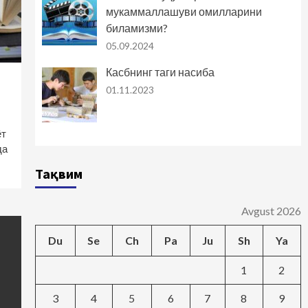
мукаммаллашуви омилларини
биламизми?
05.09.2024
Касбнинг таги насиба
01.11.2023
ёт
да
Тақвим
Avgust 2026
Du
Se
Ch
Pa
Ju
Sh
Ya
1
2
3
4
5
6
7
8
9