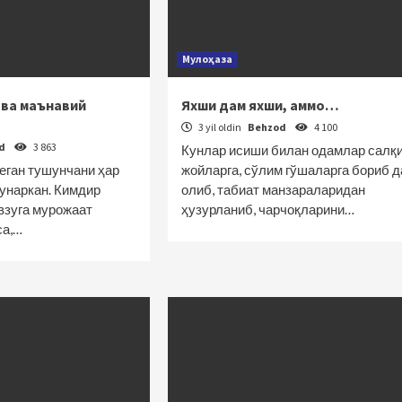
Мулоҳаза
 ва маънавий
Яхши дам яхши, аммо…
3 yil oldin
Behzod
4 100
od
3 863
Кунлар исиши билан одамлар салқ
деган тушунчани ҳар
жойларга, сўлим гўшаларга бориб 
шунаркан. Кимдир
олиб, табиат манзараларидан
взуга мурожаат
ҳузурланиб, чарчоқларини…
са,…