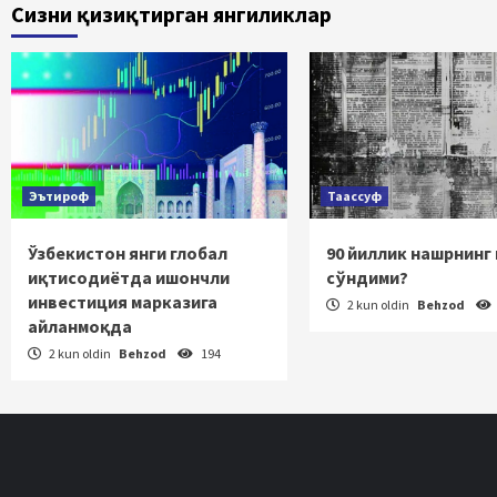
Сизни қизиқтирган янгиликлар
harakatlanis
Эътироф
Таассуф
Ўзбекистон янги глобал
90 йиллик нашрнинг
иқтисодиётда ишончли
сўндими?
инвестиция марказига
2 kun oldin
Behzod
айланмоқда
2 kun oldin
Behzod
194