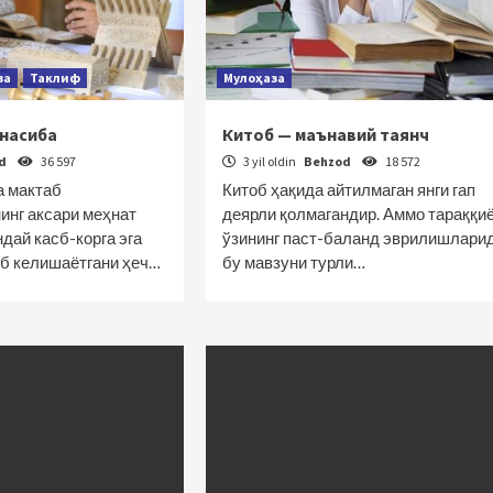
за
Таклиф
Мулоҳаза
 насиба
Китоб — маънавий таянч
od
36 597
3 yil oldin
Behzod
18 572
а мактаб
Китоб ҳақида айтилмаган янги гап
инг аксари меҳнат
деярли қолмагандир. Аммо тараққи
ндай касб-корга эга
ўзининг паст-баланд эврилишлари
б келишаётгани ҳеч…
бу мавзуни турли…