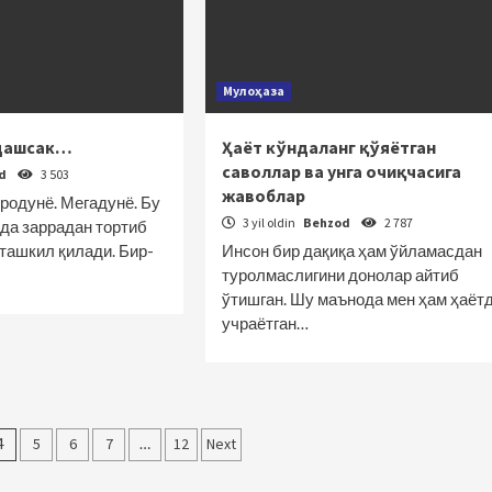
Мулоҳаза
ндашсак…
Ҳаёт кўндаланг қўяётган
саволлар ва унга очиқчасига
od
3 503
жавоблар
родунё. Мегадунё. Бу
3 yil oldin
Behzod
2 787
йда заррадан тортиб
ташкил қилади. Бир-
Инсон бир дақиқа ҳам ўйламасдан
туролмаслигини донолар айтиб
ўтишган. Шу маънода мен ҳам ҳаёт
учраётган…
4
5
6
7
…
12
Next