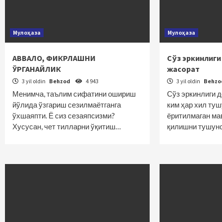
Мулоҳаза
Мулоҳаза
АВВАЛО, ФИКРЛАШНИ
Сўз эркинлиги
ЎРГАНАЙЛИК
жасорат
3 yil oldin
Behzod
4 943
3 yil oldin
Behz
Менимча, таълим сифатини ошириш
Сўз эркинлиги 
йўлида ўзгариш сезилмаётганга
ким ҳар хил ту
ўхшаяпти. Ё сиз сезаяпсизми?
ёритилмаган ма
Хусусан, чет тилларни ўқитиш…
қилишни тушун