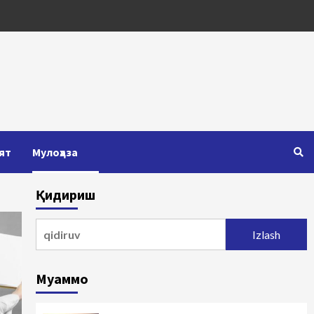
ят
Мулоҳаза
Қидириш
Qidirshish:
Муаммо