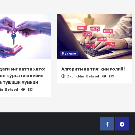
Муаммо
аги энг катта хато:
Алгоритм ва тил: ким ғолиб?
зон кўрсатиш кейин
2 kun oldin
Behzod
139
а тушиши мумкин
din
Behzod
153
Facebook
Telegr