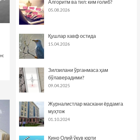
Алгоритм ва тил: ким ғолиб?
05.08.2026
Қушлар хавф остида
15.04.2026
н:
Зилзилани ўрганмаса ҳам
бўлаверадими?
09.04.2025
Журналистлар маскани ёрдамга
муҳтож
01.10.2024
Кино Олий ўқув юрти