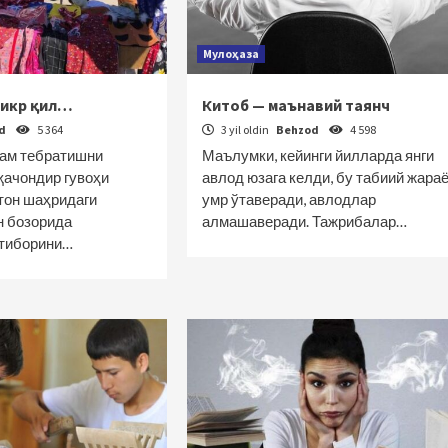
Мулоҳаза
фикр қил…
Китоб — маънавий таянч
od
5 364
3 yil oldin
Behzod
4 598
лам тебратишни
Маълумки, кейинги йилларда янги
қачондир гувоҳи
авлод юзага келди, бу табиий жараё
тон шаҳридаги
умр ўтаверади, авлодлар
н бозорида
алмашаверади. Тажрибалар…
ътиборини…