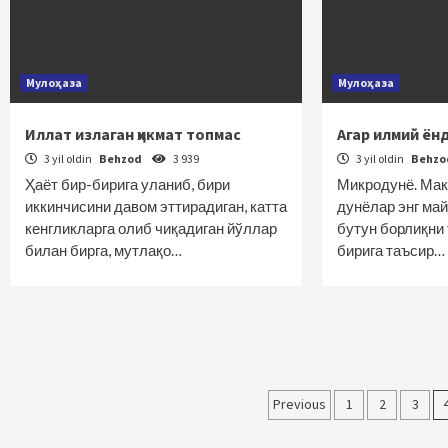
Мулоҳаза
Мулоҳаза
Иллат излаган ҳикмат топмас
Агар илмий ё
3 yil oldin
Behzod
3 939
3 yil oldin
Behz
Ҳаёт бир-бирига уланиб, бири
Микродунё. Мак
иккинчисини давом эттирадиган, катта
дунёлар энг ма
кенгликларга олиб чиқадиган йўллар
бутун борлиқни 
билан бирга, мутлақо…
бирига таъсир…
Maqolalar
Previous
1
2
3
bo‘yicha