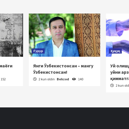
h
Ғурур
Ҳуқуқ
 маёғи
Янги Ўзбекистонсан – мангу
Уй олишд
Ўзбекистонсан!
уйни ар
қимматг
152
2 kun oldin
Behzod
140
2 kun ol