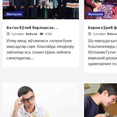
Мулоҳаза
Мулоҳаза
Ватан бўлиб бирлашсак…
Бирни кўриб 
3 yil oldin
Behzod
6 553
3 yil oldin
Behz
Илму ижод мўъжизаси халқни буюк
Шу мавзуда қа
мақсадлар сари бошлайди, ижодкору
бошлаганимда, 
зиёлилар эса элнинг кўрки, зийнати
бўлганим Гулис
саналадилар….
марказий деҳқо
одамларнинг э