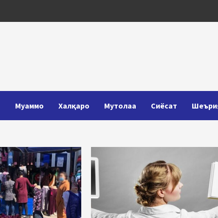
Т
Муаммо
Халқаро
Мутолаа
Сиёсат
Шеъри