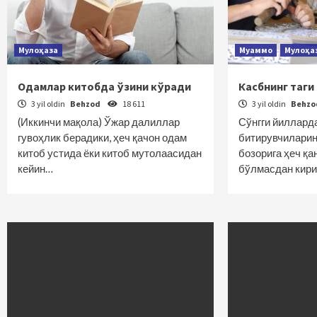
Мулоҳаза
Муаммо
Мулоҳа
Одамлар китобда ўзини кўради
Касбнинг таги
3 yil oldin
Behzod
18 611
3 yil oldin
Behz
(Иккинчи мақола) Ўжар далиллар
Сўнгги йиллард
гувоҳлик берадики, ҳеч қачон одам
битирувчиларин
китоб устида ёки китоб мутолаасидан
бозорига ҳеч қа
кейин…
бўлмасдан кири