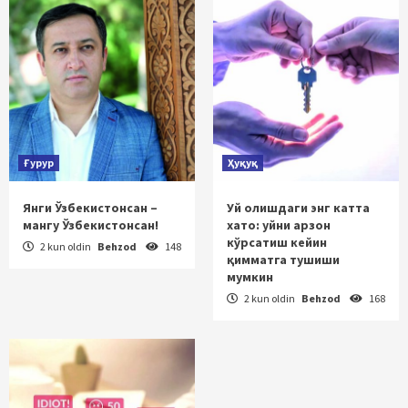
Ғурур
Ҳуқуқ
Янги Ўзбекистонсан –
Уй олишдаги энг катта
мангу Ўзбекистонсан!
хато: уйни арзон
кўрсатиш кейин
2 kun oldin
Behzod
148
қимматга тушиши
мумкин
2 kun oldin
Behzod
168