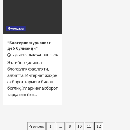
Мулоҳаза
“Блогерни журналист
деб бўлмайди”
7 yil oldin
Behzod
1 996
Эътибор қилинса
блогерлик фаолияти,
албатта, Интернет жаҳон
ахборот тармоғи билан
боғлиқ. Уларнинг ахборот
тарқатиш ёки…
Maqolalar
Previous
1
…
9
10
11
12