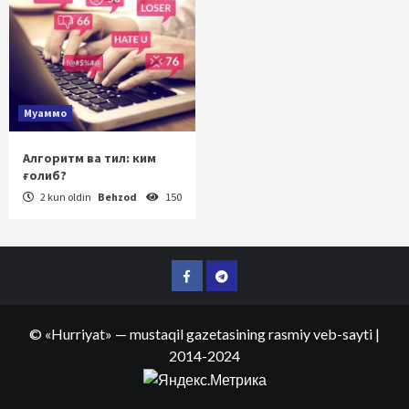
Муаммо
Алгоритм ва тил: ким
ғолиб?
2 kun oldin
Behzod
150
Facebook
Telegram
©
«Hurriyat»
— mustaqil gazetasining rasmiy veb-sayti
|
2014-2024