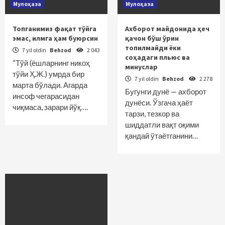
Мулоҳаза
Мулоҳаза
Топганимиз фақат тўйга
Ахборот майдонида ҳеч
эмас, илмга ҳам буюрсин
қачон бўш ўрин
топилмайди ёки
7 yil oldin
Behzod
2 043
соҳадаги пльюс ва
“Тўй (ёшларнинг никоҳ
минуслар
тўйи Ҳ.Ж.) умрда бир
7 yil oldin
Behzod
2 278
марта бўлади. Агарда
Бугунги дунё — ахборот
инсоф чегарасидан
дунёси. Ўзгача ҳаёт
чиқмаса, зарари йўқ….
тарзи, тезкор ва
шиддатли вақт оқими
қандай ўтаётганини…