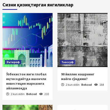
Сизни қизиқтирган янгиликлар
Эътироф
Таассуф
Ўзбекистон янги глобал
90 йиллик нашрнинг
иқтисодиётда ишончли
маёғи сўндими?
инвестиция марказига
2 kun oldin
Behzod
164
айланмоқда
2 kun oldin
Behzod
210