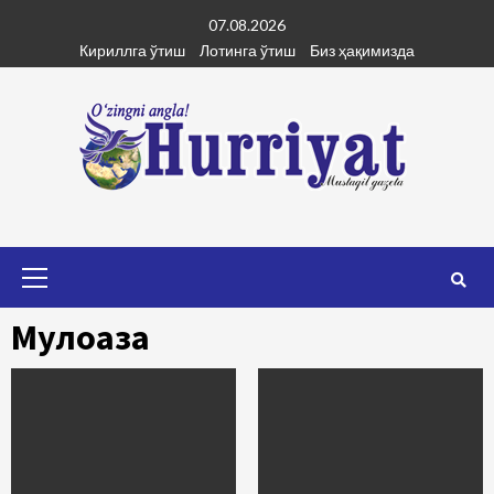
Skip
07.08.2026
to
Кириллга ўтиш
Лотинга ўтиш
Биз ҳақимизда
content
Primary
Menu
Мулоҳаза