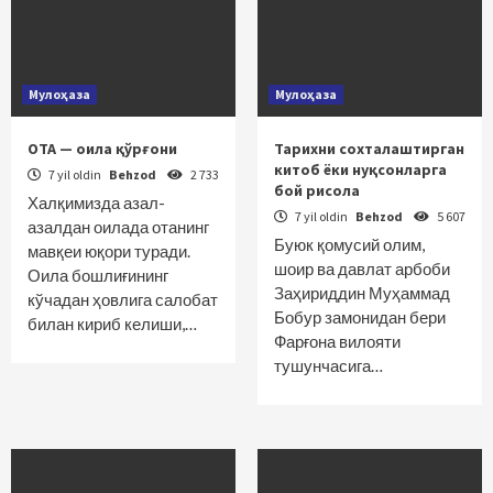
Мулоҳаза
Мулоҳаза
ОТА — оила қўрғони
Тарихни сохталаштирган
китоб ёки нуқсонларга
7 yil oldin
Behzod
2 733
бой рисола
Халқимизда азал-
7 yil oldin
Behzod
5 607
азалдан оилада отанинг
Буюк қомусий олим,
мавқеи юқори туради.
шоир ва давлат арбоби
Оила бошлиғининг
Заҳириддин Муҳаммад
кўчадан ҳовлига салобат
Бобур замонидан бери
билан кириб келиши,…
Фарғона вилояти
тушунчасига…