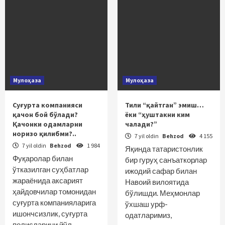
Мулоҳаза
Мулоҳаза
Суғурта компанияси
Тили “қайтган” эмиш…
қачон бой бўлади?
ёки “ҳуштакни ким
Қачонки одамларни
чалади?”
норизо қилибми?..
7 yil oldin
Behzod
4 155
7 yil oldin
Behzod
1 984
Яқинда татаристонлик
Фуқаролар билан
бир гуруҳ санъаткорлар
ўтказилган суҳбатлар
ижодий сафар билан
жараёнида аксарият
Навоий вилоятида
ҳайдовчилар томонидан
бўлишди. Меҳмонлар
суғурта компанияларига
ўхшаш урф-
ишончсизлик, суғурта
одатларимиз,
полисларини йўл