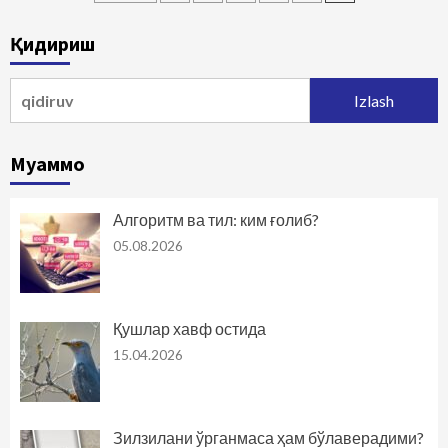
bo‘yicha
Қидириш
harakatlanish
Qidirshish:
Муаммо
Алгоритм ва тил: ким ғолиб?
05.08.2026
Қушлар хавф остида
15.04.2026
Зилзилани ўрганмаса ҳам бўлаверадими?