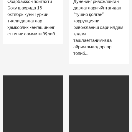
Озарбайжон пойтахти
Дунёнинг ривожланган
Боку шаҳрида 15
давлатлари чўнтагидан
октябрь куни Туркий
“тушиб қолган”
тилли давлатлар
коррупцияни
ҳамкорлик кенгашининг
ривожланиш сари илдам
еттинчи саммити бўлиб…
қадам
ташлаётганимизда
айрим амалдорлар
топиб…