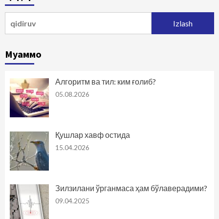
harakatlanish
Qidirshish:
Муаммо
Алгоритм ва тил: ким ғолиб?
05.08.2026
Қушлар хавф остида
15.04.2026
Зилзилани ўрганмаса ҳам бўлаверадими?
09.04.2025