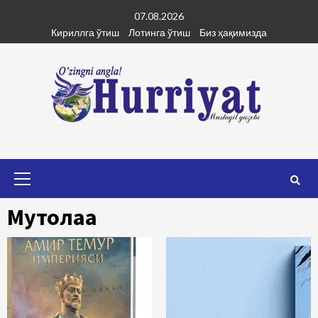
Skip
07.08.2026
to
Кириллга ўтиш
Лотинга ўтиш
Биз ҳақимизда
content
Primary
Menu
Мутолаа