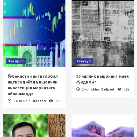
Эътироф
Таассуф
Ўзбекистон янги глобал
90 йиллик нашрнинг маёғи
иқтисодиётда ишончли
сўндими?
инвестиция марказига
2 kun oldin
Behzod
169
айланмоқда
2 kun oldin
Behzod
217