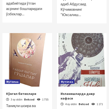
адабиётида ўтган
адиб Абдусаид
асрнинг бошларидаги
Кўчимовнинг
ўзбеклар…
“Юксалиш…
Мутолаа
Мутолаа
Кўнгил битиклари
Изланишларда давр
нафаси
3 oy oldin
Behzod
1 755
4 oy oldin
Behzod
1 171
Таниқли шоира ва