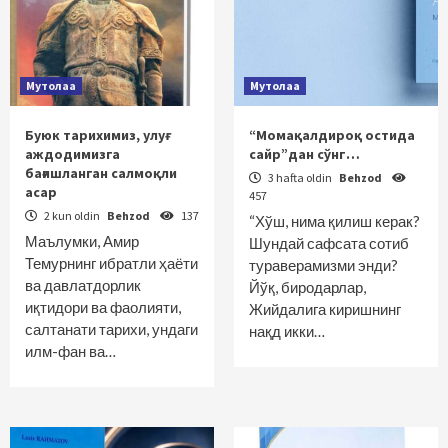
Мутолаа
Мутолаа
Буюк тарихимиз, улуғ
“Момақалдироқ остида
аждодимизга
сайр”дан сўнг…
бағишланган салмоқли
3 hafta oldin
Behzod
асар
457
2 kun oldin
Behzod
137
“Хўш, нима қилиш керак?
Маълумки, Амир
Шундай сафсата сотиб
Темурнинг ибратли ҳаёти
тураверамизми энди?
ва давлатдорлик
Йўқ, биродарлар,
иқтидори ва фаолияти,
Жийдалига киришнинг
салтанати тарихи, ундаги
нақд икки…
илм-фан ва…