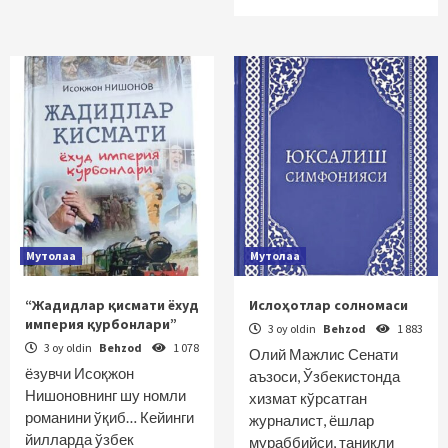
Мутолаа
Мутолаа
“Жадидлар қисмати ёхуд
Ислоҳотлар солномаси
империя қурбонлари”
3 oy oldin
Behzod
1 883
3 oy oldin
Behzod
1 078
Олий Мажлис Сенати
ёзувчи Исоқжон
аъзоси, Ўзбекистонда
Нишоновнинг шу номли
хизмат кўрсатган
романини ўқиб… Кейинги
журналист, ёшлар
йилларда ўзбек
мураббийси, таниқли