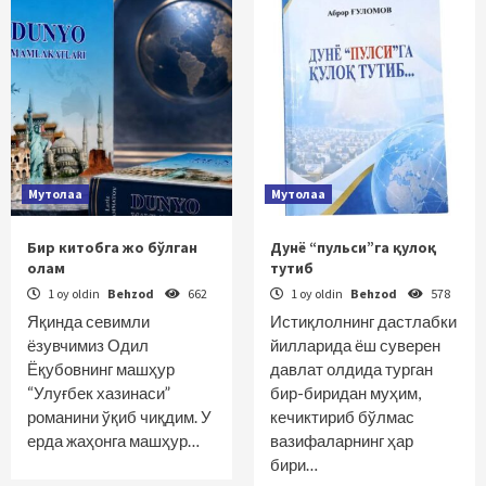
Мутолаа
Мутолаа
Бир китобга жо бўлган
Дунё “пульси”га қулоқ
олам
тутиб
1 oy oldin
Behzod
662
1 oy oldin
Behzod
578
Яқинда севимли
Истиқлолнинг дастлабки
ёзувчимиз Одил
йилларида ёш суверен
Ёқубовнинг машҳур
давлат олдида турган
“Улуғбек хазинаси”
бир-биридан муҳим,
романини ўқиб чиқдим. У
кечиктириб бўлмас
ерда жаҳонга машҳур…
вазифаларнинг ҳар
бири…