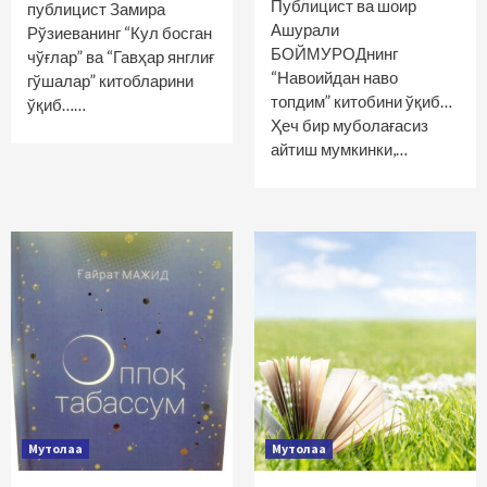
Публицист ва шоир
публицист Замира
Ашурали
Рўзиеванинг “Кул босган
БОЙМУРОДнинг
чўғлар” ва “Гавҳар янглиғ
“Навоийдан наво
гўшалар” китобларини
топдим” китобини ўқиб…
ўқиб……
Ҳеч бир муболағасиз
айтиш мумкинки,…
Мутолаа
Мутолаа