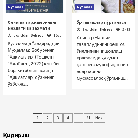
Мутолаа
Мутолаа
Олим ва таржимоннинг
Ўртанишлар пўртанаси
меҳнати ва заҳмати
5 oy oldin
Behzod
2 433
5 oy oldin
Behzod
1 525
Алишер Навоий
Қўлимизда “Заҳириддин
таваллудининг беш юз
Муҳаммад Бобурнинг
йиллигини нишонлаш
“Ҳикматлар” (Тошкент,
арафасида ҳукумат
“Адабиёт”, 2022) китоби
қарорига мувофиқ, шоир
бор. Китобнинг юзида
асарларини
“Ҳикматлар” сўзининг
муфассалроқ ўрганиш…
ўзбекча…
Maqolalar
1
2
3
4
…
21
Next
bo‘yicha
Қидириш