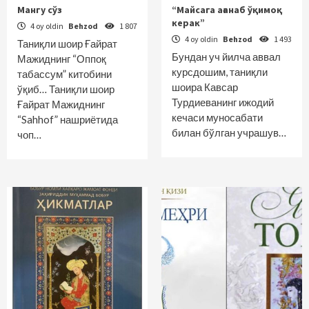
Мангу сўз
“Майсага ағанаб ўқимоқ
керак”
4 oy oldin
Behzod
1 807
4 oy oldin
Behzod
1 493
Таниқли шоир Ғайрат
Бундан уч йилча аввал
Мажиднинг “Оппоқ
курсдошим, таниқли
табассум” китобини
шоира Кавсар
ўқиб… Таниқли шоир
Турдиеванинг ижодий
Ғайрат Мажиднинг
кечаси муносабати
“Sahhof” нашриётида
билан бўлган учрашув…
чоп…