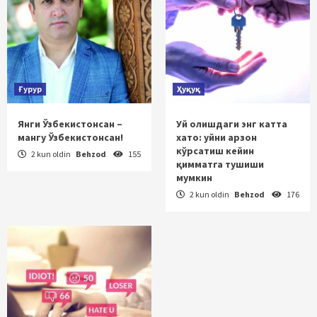
Ғурур
Ҳуқуқ
Янги Ўзбекистонсан –
Уй олишдаги энг катта
мангу Ўзбекистонсан!
хато: уйни арзон
кўрсатиш кейин
2 kun oldin
Behzod
155
қимматга тушиши
мумкин
2 kun oldin
Behzod
176