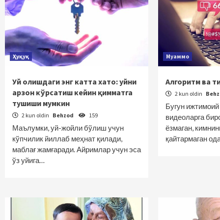
Ҳуқуқ
Муаммо
Уй олишдаги энг катта хато: уйни
Алгоритм ва ти
арзон кўрсатиш кейин қимматга
2 kun oldin
Beh
тушиши мумкин
Бугун ижтимоий
2 kun oldin
Behzod
159
видеоларга бир
Маълумки, уй-жойли бўлиш учун
ёзмаган, кимнин
кўпчилик йиллаб меҳнат қилади,
қайтармаган од
маблағ жамғаради. Айримлар учун эса
ўз уйига…