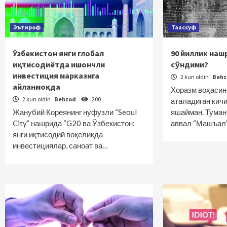
Эътироф
Таассуф
Ўзбекистон янги глобал
90 йиллик наш
иқтисодиётда ишончли
сўндими?
инвестиция марказига
2 kun oldin
Beh
айланмоқда
Хоразм воҳасин
2 kun oldin
Behzod
200
аталадиган кич
Жанубий Кореянинг нуфузли “Seoul
яшайман. Туман
City” нашрида “G20 ва Ўзбекистон:
аввал “Машъал
янги иқтисодий воқеликда
инвестициялар, саноат ва…