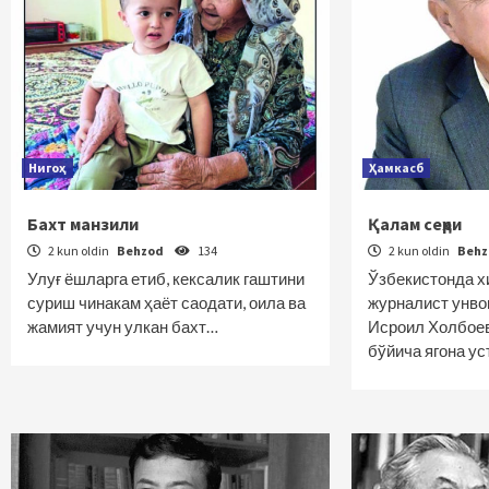
Нигоҳ
Ҳамкасб
Бахт манзили
Қалам сеҳри
2 kun oldin
Behzod
134
2 kun oldin
Beh
Улуғ ёшларга етиб, кексалик гаштини
Ўзбекистонда х
суриш чинакам ҳаёт саодати, оила ва
журналист унво
жамият учун улкан бахт…
Исроил Холбоев
бўйича ягона у