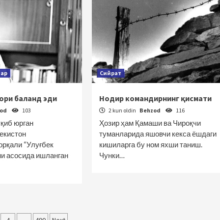
лар
Сийрат
ори баланд эди
Нодир командирнинг қисмати
zod
103
2 kun oldin
Behzod
116
ўқиб юрган
Ҳозир ҳам Қамаши ва Чироқчи
екистон
туманларида яшовчи кекса ёшдаги
орқали “Улуғбек
кишиларга бу ном яхши таниш.
ни асосида ишланган
Чунки…
…