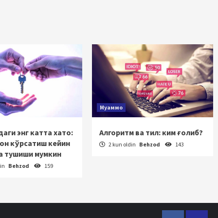
Муаммо
аги энг катта хато:
Алгоритм ва тил: ким ғолиб?
зон кўрсатиш кейин
2 kun oldin
Behzod
143
а тушиши мумкин
din
Behzod
159