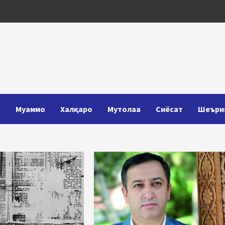
Т
Муаммо
Халқаро
Мутолаа
Сиёсат
Шеъри