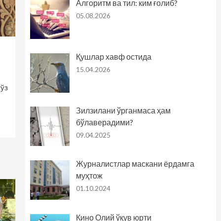
Алгоритм ва тил: ким ғолиб?
05.08.2026
Қушлар хавф остида
15.04.2026
кўз
Зилзилани ўрганмаса ҳам
бўлаверадими?
09.04.2025
Журналистлар маскани ёрдамга
муҳтож
01.10.2024
Кино Олий ўқув юрти