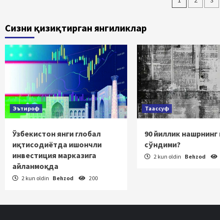
Maqola
2
3
bo‘yic
Сизни қизиқтирган янгиликлар
haraka
Эътироф
Таассуф
Ўзбекистон янги глобал
90 йиллик нашрнинг
иқтисодиётда ишончли
сўндими?
инвестиция марказига
2 kun oldin
Behzod
айланмоқда
2 kun oldin
Behzod
200