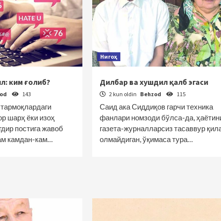
Нигоҳ
л: ким ғолиб?
Дилбар ва хушдил қалб эгаси
zod
143
2 kun oldin
Behzod
115
 тармоқлардаги
Саид ака Сиддиқов гарчи техника
ор шарҳ ёки изоҳ
фанлари номзоди бўлса-да, ҳаётин
гдир постига жавоб
газета-журналларсиз тасаввур қил
ам камдан-кам…
олмайдиган, ўқимаса тура…