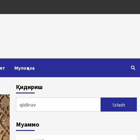
ят
Мулоҳаза
Қидириш
Qidirshish:
Муаммо