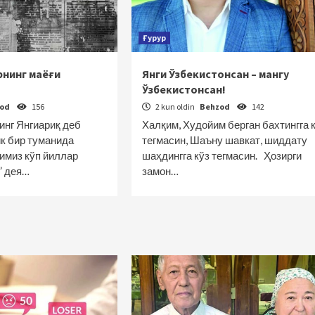
Ғурур
рнинг маёғи
Янги Ўзбекистонсан – мангу
Ўзбекистонсан!
zod
156
2 kun oldin
Behzod
142
инг Янгиариқ деб
Халқим, Худойим берган бахтингга 
ик бир туманида
тегмасин, Шаъну шавкат, шиддату
имиз кўп йиллар
шаҳдингга кўз тегмасин. Ҳозирги
” дея…
замон…