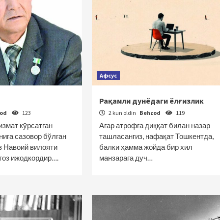
Афсус
Рақамли дунёдаги ёлғизлик
zod
123
2 kun oldin
Behzod
119
измат кўрсатган
Агар атрофга диққат билан назар
нига сазовор бўлган
ташласангиз, нафақат Тошкентда,
 Навоий вилояти
балки ҳамма жойда бир хил
стоз ижодкордир….
манзарага дуч…