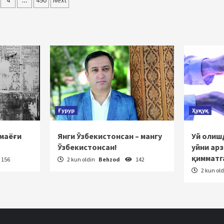
lar
4
490
Next
ha
tlanish
Ғурур
Ҳуқуқ
 маёғи
Янги Ўзбекистонсан – мангу
Уй олишд
Ўзбекистонсан!
уйни ар
қимматг
156
2 kun oldin
Behzod
142
2 kun ol