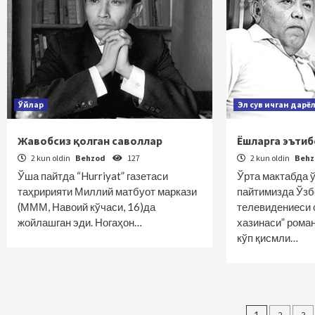
Ўйлар
Эл сув ичган дарё
Жавобсиз қолган саволлар
Ёшларга эътиб
2 kun oldin
Behzod
127
2 kun oldin
Beh
Ўша пайтда “Hurriyat” газетаси
Ўрта мактабда 
таҳририяти Миллий матбуот маркази
пайтимизда Ўзб
(МММ, Навоий кўчаси, 16)да
телевидениеси 
жойлашган эди. Ногаҳон…
хазинаси” рома
кўп қисмли…
1