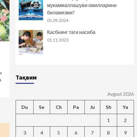
мукаммаллашуви омилларини
биламизми?
05.09.2024
Касбнинг таги насиба
01.11.2023
и
Тақвим
а
Avgust 2026
Du
Se
Ch
Pa
Ju
Sh
Ya
1
2
3
4
5
6
7
8
9