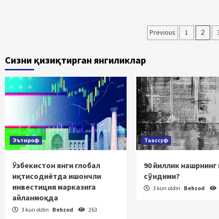
Maqolalar
Previous
1
2
bo‘yicha
Сизни қизиқтирган янгиликлар
harakatlan
Эътироф
Таассуф
Ўзбекистон янги глобал
90 йиллик нашрнинг
иқтисодиётда ишончли
сўндими?
инвестиция марказига
3 kun oldin
Behzod
айланмоқда
3 kun oldin
Behzod
263