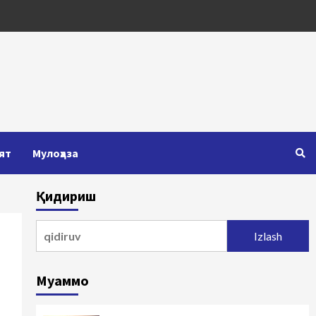
ят
Мулоҳаза
Қидириш
Qidirshish:
Муаммо