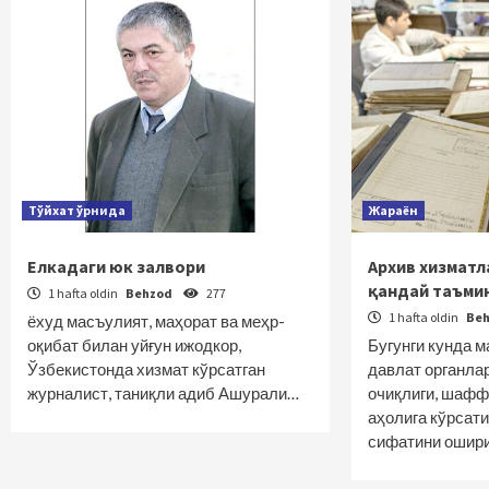
Тўйхат ўрнида
Жараён
Елкадаги юк залвори
Архив хизмат
қандай таъми
1 hafta oldin
Behzod
277
1 hafta oldin
Be
ёхуд масъулият, маҳорат ва меҳр-
оқибат билан уйғун ижодкор,
Бугунги кунда 
Ўзбекистонда хизмат кўрсатган
давлат органла
журналист, таниқли адиб Ашурали…
очиқлиги, шаф
аҳолига кўрсат
сифатини ошир