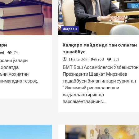
Жараён
ири
Халқаро майдонда тан олинган
ташаббус
zod
74
1 hafta oldin
Behzod
309
рсани ўзлари
н ҳолатда
БМТ Бош Ассамблеяси Ўзбекистон
ъни моҳиятни
Президенти Шавкат Мирзиёев
нимагадир тезроқ,
ташаббуси билан илгари сурилган
“Ижтимоий ривожланишни
жадаллаштиришда
парламентларнинг…