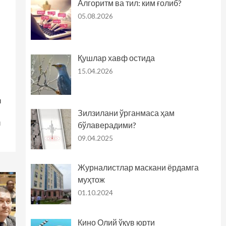
Алгоритм ва тил: ким ғолиб?
05.08.2026
Қушлар хавф остида
15.04.2026
и
Зилзилани ўрганмаса ҳам
и
бўлаверадими?
09.04.2025
Журналистлар маскани ёрдамга
муҳтож
01.10.2024
Кино Олий ўқув юрти