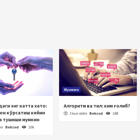
Муаммо
аги энг катта хато:
Алгоритм ва тил: ким ғолиб?
зон кўрсатиш кейин
3 kun oldin
Behzod
188
а тушиши мумкин
din
Behzod
206