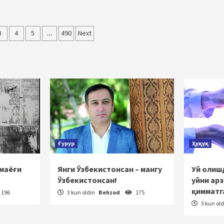
3
4
5
…
490
Next
ish
Ғурур
Ҳуқуқ
 маёғи
Янги Ўзбекистонсан – мангу
Уй олишд
Ўзбекистонсан!
уйни ар
қимматг
196
3 kun oldin
Behzod
175
3 kun ol