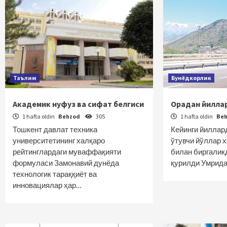
Таълим
Бунёдкорлик
Академик нуфуз ва сифат белгиси
Орадан йилла
1 hafta oldin
Behzod
305
1 hafta oldin
Be
Тошкент давлат техника
Кейинги йиллар
университетининг халқаро
ўтувчи йўллар 
рейтинглардаги муваффақияти
билан биргалик
формуласи Замонавий дунёда
қурилди Умрид
технологик тараққиёт ва
инновациялар ҳар…