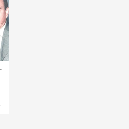
”
т
…