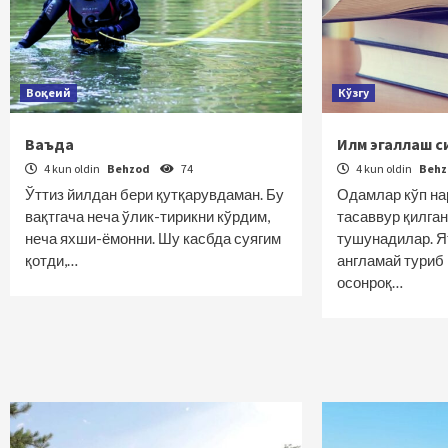
Воқеий
Кўзгу
Ваъда
Илм эгаллаш с
4 kun oldin
Behzod
74
4 kun oldin
Beh
Ўттиз йилдан бери қутқарувдаман. Бу
Одамлар кўп на
вақтгача неча ўлик-тирикни кўрдим,
тасаввур қилга
неча яхши-ёмонни. Шу касбда суягим
тушунадилар. Я
қотди,…
англамай туриб 
осонроқ…