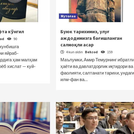
Мутолаа
фта кўнгил
Буюк тарихимиз, улуғ
аждодимизга бағишланган
zod
90
салмоқли асар
жунбишга
4 kun oldin
Behzod
159
ни яйраб-
ардига ҳам малҳам
Маълумки, Амир Темурнинг ибратл
оёб хислат — куй-
ҳаёти ва давлатдорлик иқтидори ва
фаолияти, салтанати тарихи, ундаг
илм-фан ва…