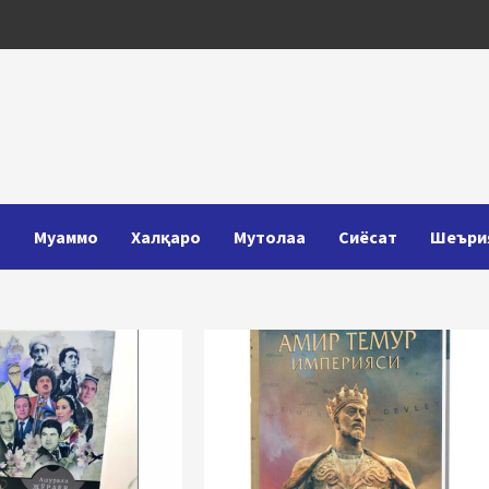
Т
Муаммо
Халқаро
Мутолаа
Сиёсат
Шеъри