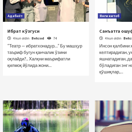
Адабиёт
Янги китоб
Ибрат кўзгуси
Санъатга ошу
4 kun oldin
Behzod
74
4 kun oldin
Beh
“Театр — ибратхонадур…” Бу машҳур
Инсон қалбини 
таъриф бугун қанчалик ўзини
келтирадиган, у
оқлайди?.. Халқни маърифатли
яшнатадиган, д
қилмоқ йўлида жони…
бўладиган энг н
қўшиқлар,…