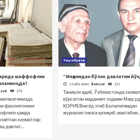
Умр ибрати
ларида шаффофлик
“Меҳримдан бўлак давлатим йўқ
нланмоқда?
1 hafta oldin
Behzod
221
hzod
276
Таниқли адиб, Ўзбекистонда хизма
мамлакатимизда
кўрсатган маданият ходими Мақсуд
ри фаолиятининг
ҚОРИЕВни ёд этиб Болалигимдан
фофлиги ҳамда
журналистикага қизиқиб, мактабни
илаётган хизматлар
иш давлат…