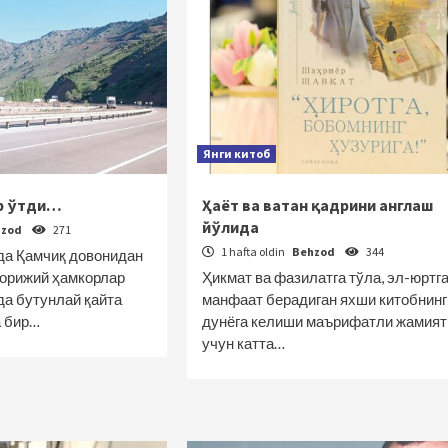
Янги китоб
р ўтди…
Ҳаёт ва ватан қадрини англаш
йўлида
hzod
271
1 hafta oldin
Behzod
344
да Қамчиқ довонидан
хорижий ҳамкорлар
Ҳикмат ва фазилатга тўла, эл-юртг
да бутунлай қайта
манфаат берадиган яхши китобнинг
а бир…
дунёга келиши маърифатли жамият
учун катта…