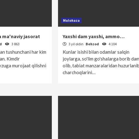
Mulohaza
va ma'naviy jasorat
Yaxshi dam yaxshi, ammo…
od
3 863
3 yil oldin
Behzod
4 104
gan tushunchani har kim
Kunlar isishi bilan odamlar salqin
an. Kimdir
joylarga, so'lim go'shalarga borib da
zuga murojaat qilishni
olib, tabiat manzaralaridan huzurlanib
charchoqlarini…