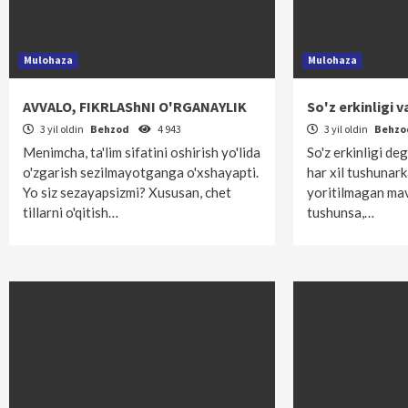
Mulohaza
Mulohaza
AVVALO, FIKRLAShNI O'RGANAYLIK
So'z erkinligi 
3 yil oldin
Behzod
4 943
3 yil oldin
Behz
Menimcha, ta'lim sifatini oshirish yo'lida
So'z erkinligi de
o'zgarish sezilmayotganga o'xshayapti.
har xil tushunark
Yo siz sezayapsizmi? Xususan, chet
yoritilmagan mav
tillarni o'qitish…
tushunsa,…