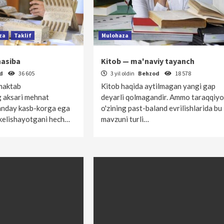
za
Taklif
Mulohaza
nasiba
Kitob — ma'naviy tayanch
od
36 605
3 yil oldin
Behzod
18 578
 maktab
Kitob haqida aytilmagan yangi gap
ng aksari mehnat
deyarli qolmagandir. Ammo taraqqiyo
anday kasb-korga ega
o'zining past-baland evrilishlarida bu
 kelishayotgani hech…
mavzuni turli…