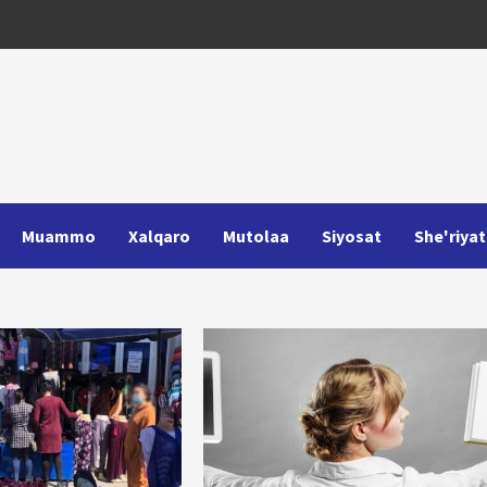
Muammo
Xalqaro
Mutolaa
Siyosat
She'riyat