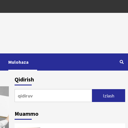
Mulohaza
Qidirish
Qidirshish:
Muammo