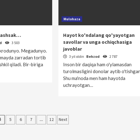
Mulohaza
ndashsak…
Hayot ko'ndalang qo'yayotgan
savollar va unga ochiqchasiga
od
3 503
javoblar
krodunyo. Megadunyo.
3 yil oldin
Behzod
2 787
 mayda zarradan tortib
hkil qiladi. Bir-biriga
Inson bir daqiqa ham o'ylamasdan
turolmasligini donolar aytib o'tishgan
Shu ma'noda men ham hayotda
uchrayotgan…
4
5
6
7
…
12
Next