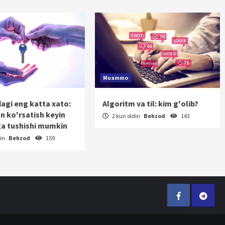
Muammo
dagi eng katta xato:
Algoritm va til: kim g'olib?
on ko'rsatish keyin
2 kun oldin
Behzod
143
a tushishi mumkin
din
Behzod
159
Facebook
Telegr