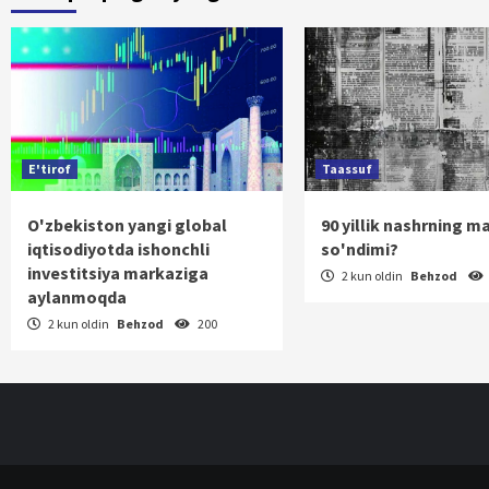
harakatlanis
E'tirof
Taassuf
O'zbekiston yangi global
90 yillik nashrning m
iqtisodiyotda ishonchli
so'ndimi?
investitsiya markaziga
2 kun oldin
Behzod
aylanmoqda
2 kun oldin
Behzod
200