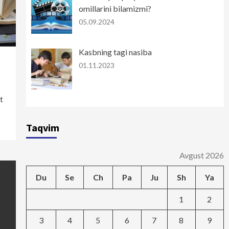
omillarini bilamizmi?
05.09.2024
Kasbning tagi nasiba
01.11.2023
t
Taqvim
Avgust 2026
Du
Se
Ch
Pa
Ju
Sh
Ya
1
2
3
4
5
6
7
8
9