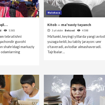
Mulohaza
r qil…
Kitob — ma'naviy tayanch
od
5 365
3 yil oldin
Behzod
4 598
am tebratishni
Ma'lumki, keyingi yillarda yangi avlod
qachondir guvohi
yuzaga keldi, bu tabiiy jarayon: umr
on shahridagi markaziy
o'taveradi, avlodlar almashaveradi.
 odamlarning
Tajribalar…