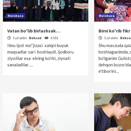
Mulohaza
Mulohaza
Vatan bo'lib birlashsak…
Birni ko'rib fik
3 yil oldin
Behzod
6 553
3 yil oldin
Behz
Ilmu ijod mo''jizasi xalqni buyuk
Shu mavzuda qal
maqsadlar sari boshlaydi, ijodkoru
boshlaganimda, 
ziyolilar esa elning ko'rki, ziynati
bo'lganim Gulist
sanaladilar….
dehqon bozorida
e'tiborini…