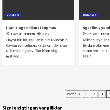
Mulohaza
Mulohaza
Illat izlagan hikmat topmas
Agar ilmiy yo
3 yil oldin
Behzod
3 940
3 yil oldin
Behz
Hayot bir-biriga ulanib, biri ikkinchisini
Mikrodunyo. Ma
davom ettiradigan, katta kengliklarga
Bu dunyolar eng
olib chiqadigan yo'llar bilan birga,
butun borliqni tas
mutlaqo…
ta'sir…
Maqolalar
Previous
1
2
3
bo‘yicha
Sizni qiziqtirgan yangiliklar