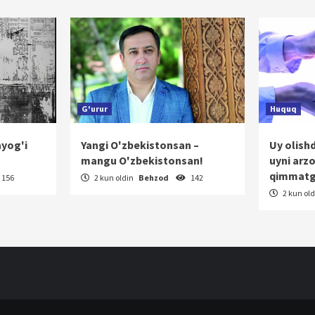
h
G'urur
Huquq
ayog'i
Yangi O'zbekistonsan –
Uy olish
mangu O'zbekistonsan!
uyni arz
qimmatg
156
2 kun oldin
Behzod
142
2 kun ol