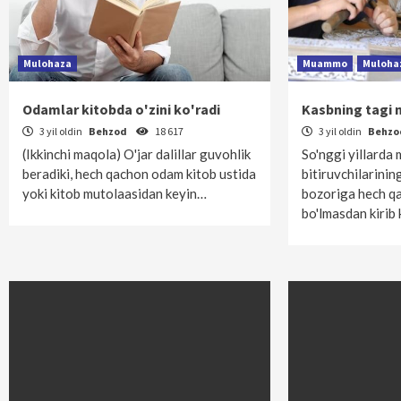
Mulohaza
Muammo
Muloha
Odamlar kitobda o'zini ko'radi
Kasbning tagi 
3 yil oldin
Behzod
18 617
3 yil oldin
Behz
(Ikkinchi maqola) O'jar dalillar guvohlik
So'nggi yillarda
beradiki, hech qachon odam kitob ustida
bitiruvchilarini
yoki kitob mutolaasidan keyin…
bozoriga hech q
bo'lmasdan kirib