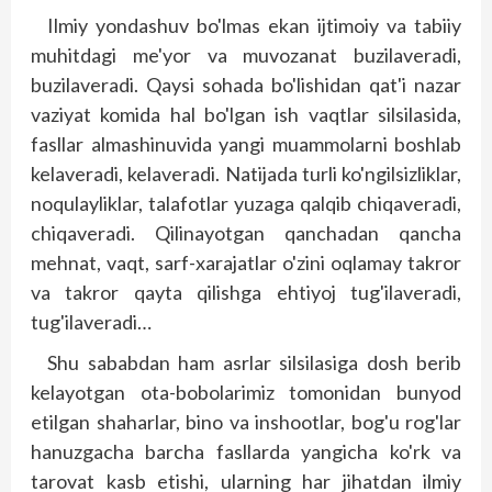
Ilmiy yondashuv bo'lmas ekan ijtimoiy va tabiiy
muhitdagi me'yor va muvozanat buzilaveradi,
buzilaveradi. Qaysi sohada bo'lishidan qat'i nazar
vaziyat komida hal bo'lgan ish vaqtlar silsilasida,
fasllar almashinuvida yangi muammolarni boshlab
kelaveradi, kelaveradi. Natijada turli ko'ngilsizliklar,
noqulayliklar, talafotlar yuzaga qalqib chiqaveradi,
chiqaveradi. Qilinayotgan qanchadan qancha
mehnat, vaqt, sarf-xarajatlar o'zini oqlamay tak­ror
va takror qayta qilishga ehtiyoj tug'ilaveradi,
tug'ilaveradi…
Shu sababdan ham asrlar silsilasiga dosh berib
kelayotgan ota-bobolarimiz tomonidan bunyod
etilgan shaharlar, bino va inshootlar, bog'u rog'lar
hanuzgacha barcha fasllarda yangicha ko'rk va
tarovat kasb etishi, ularning har jihatdan ilmiy