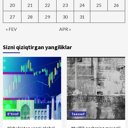
20
21
22
23
24
25
26
27
28
29
30
31
« FEV
APR »
Sizni qiziqtirgan yangiliklar
E'tirof
Taassuf
O'zbekiston yangi global
90 yillik nashrning mayog'i