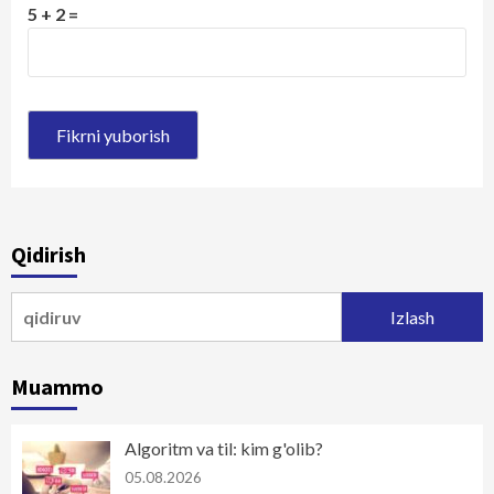
5 + 2 =
Qidirish
Qidirshish:
Muammo
Algoritm va til: kim g'olib?
05.08.2026