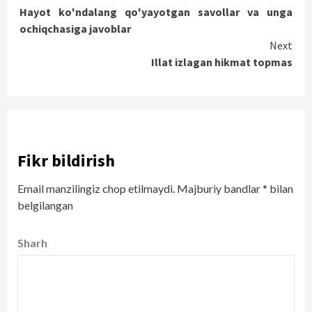
Hayot ko'ndalang qo'yayotgan savollar va unga
Reading
ochiqchasiga javoblar
Next
Illat izlagan hikmat topmas
Fikr bildirish
Email manzilingiz chop etilmaydi.
Majburiy bandlar
*
bilan
belgilangan
Sharh