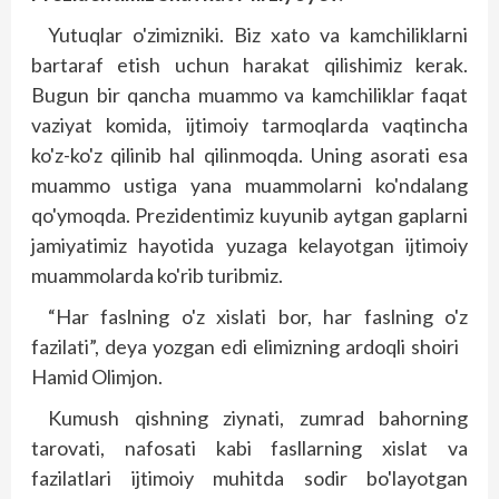
Yutuqlar o'zimizniki. Biz xato va kamchiliklarni
bartaraf etish uchun harakat qilishimiz kerak.
Bugun bir qancha muammo va kamchiliklar faqat
vaziyat komida, ijtimoiy tarmoqlarda vaqtincha
ko'z-ko'z qilinib hal qilinmoqda. Uning asorati esa
muammo ustiga yana muammolarni ko'ndalang
qo'ymoqda. Prezidentimiz kuyunib aytgan gaplarni
jamiyatimiz hayotida yuzaga kelayotgan ijtimoiy
muammolarda ko'rib turibmiz.
“Har faslning o'z xislati bor, har faslning o'z
fazilati”, deya yozgan edi elimizning ardoqli shoiri
Hamid Olimjon.
Kumush qishning ziynati, zumrad bahorning
tarovati, nafosati kabi fasllarning xislat va
fazilatlari ijtimoiy muhitda sodir bo'layotgan