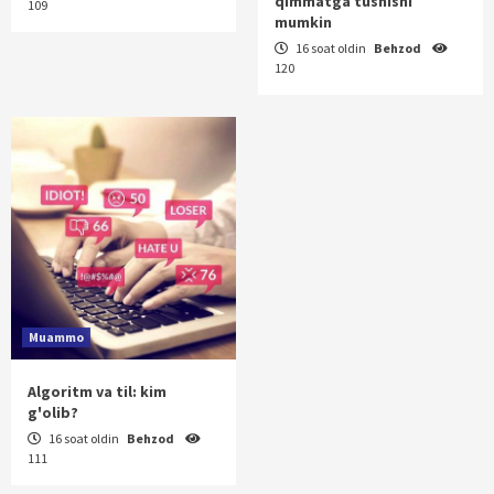
qimmatga tushishi
109
mumkin
16 soat oldin
Behzod
120
Muammo
Algoritm va til: kim
g'olib?
16 soat oldin
Behzod
111