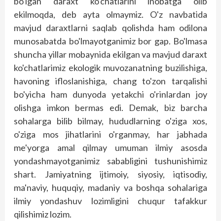
bo'lgan daraxt ko'chatlarini inobatga olib
ekilmoqda, deb ayta olmaymiz. O'z navbatida
mavjud daraxtlarni saqlab qolishda ham odilona
munosabatda bo'lmayotganimiz bor gap. Bo'lmasa
shuncha yillar mobaynida ekilgan va mavjud daraxt
ko'chatlarimiz ekologik muvozanatning buzilishiga,
havoning ifloslanishiga, chang to'zon tarqalishi
bo'yicha ham dunyoda yetakchi o'rinlardan joy
olishga imkon bermas edi. Demak, biz barcha
sohalarga bilib bilmay, hududlarning o'ziga xos,
o'ziga mos jihatlarini o'rganmay, har jabhada
me'yorga amal qilmay umuman ilmiy asosda
yondashmayotganimiz sababligini tushunishimiz
shart. Jamiyatning ijtimoiy, siyosiy, iqtisodiy,
ma'naviy, huquqiy, madaniy va boshqa sohalariga
ilmiy yondashuv lozimligini chuqur tafakkur
qilishimiz lozim.