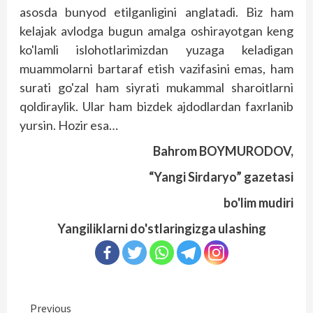
asosda bunyod etilganligini anglatadi. Biz ham
kelajak avlodga bugun amalga oshirayotgan keng
ko'lamli islohotlarimizdan yuzaga keladigan
muammolarni bartaraf etish vazifasini emas, ham
surati go'zal ham siyrati mukammal sharoitlarni
qoldiraylik. Ular ham bizdek ajdodlardan faxrlanib
yursin. Hozir esa…
Bahrom BOYMURODOV,
“Yangi Sirdaryo” gazetasi
bo'lim mudiri
Yangiliklarni do'stlaringizga ulashing
Continue
Previous