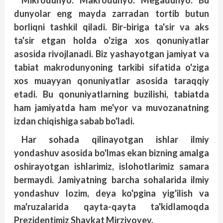
Mikrodunyo. Makrodunyo. Megadunyo. Bu
dunyolar eng mayda zarradan tortib butun
borliqni tashkil qiladi. Bir-biriga ta'sir va aks
ta'sir etgan holda o'ziga xos qonuniyatlar
asosida rivojlanadi. Biz yashayotgan jamiyat va
tabiat makrodunyoning tarkibi sifatida o'ziga
xos muayyan qonuniyatlar asosida taraqqiy
etadi. Bu qonuniyatlarning buzilishi, tabiatda
ham jamiyatda ham me'yor va muvozanatning
izdan chiqishiga sabab bo'ladi.
Har sohada qilinayotgan ishlar ilmiy
yondashuv asosida bo'lmas ekan bizning amalga
oshirayotgan ishlarimiz, islohotlarimiz samara
bermaydi. Jamiyatning barcha sohalarida ilmiy
yondashuv lozim, deya ko'pgina yig'ilish va
ma'ruzalarida qayta-qayta ta'kidlamoqda
Prezidentimiz Shavkat Mirziyoyev.