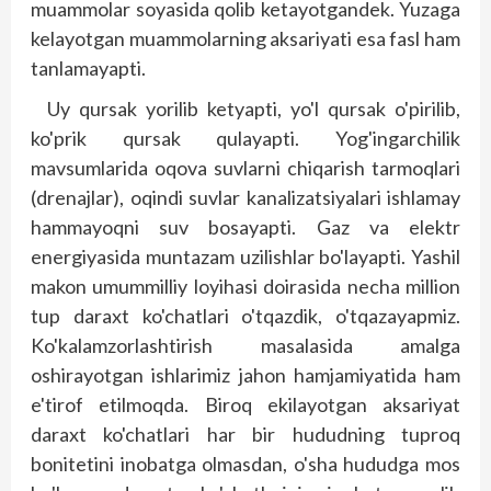
muammolar soyasida qolib ketayotgandek. Yuzaga
kelayotgan muammolarning aksariyati esa fasl ham
tanlamayapti.
Uy qursak yorilib ketyapti, yo'l qursak o'pirilib,
ko'prik qursak qulayapti. Yog'ingarchilik
mavsumlarida oqova suvlarni chiqarish tarmoqlari
(drenajlar), oqindi suvlar kanalizatsiyalari ishlamay
hammayoqni suv bosayapti. Gaz va elektr
energiyasida muntazam uzilishlar bo'layapti. Yashil
makon umummilliy loyihasi doirasida necha million
tup daraxt ko'chatlari o'tqazdik, o'tqazayapmiz.
Ko'kalamzorlashtirish masalasida amalga
oshirayotgan ishlarimiz jahon hamjamiyatida ham
e'tirof etilmoqda. Biroq ekilayotgan aksariyat
daraxt ko'chatlari har bir hududning tup­roq
bonitetini inobatga olmasdan, o'sha hududga mos