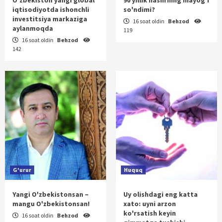
iqtisodiyotda ishonchli
so'ndimi?
investitsiya markaziga
16 soat oldin
Behzod
aylanmoqda
119
16 soat oldin
Behzod
142
G'urur
Huquq
Yangi O'zbekistonsan –
Uy olishdagi eng katta
mangu O'zbekistonsan!
xato: uyni arzon
ko'rsatish keyin
16 soat oldin
Behzod