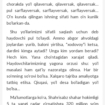
chorakda yo'l qilaversak, qilaversak, qilaversak…
pul sarflayversak, sarflayversak, sarflayversak…
O'n kunda qilingan ishning sifati ham o'n kunlik
bo'larkan-da.
Shu yo'llarimizni sifatli saqlash uchun deb
haydovchi pul to'laydi. Ammo abgor ahvoldagi
joylardan yurib, baloni yirtilsa, “xodovoy”i ketsa,
dardini kimga aytadi? Unga kim yordam beradi?
Hech kim. Yana cho'ntagidan xarajat qiladi.
Haydovchilarimizning yagona orzusi shu: yo'l
masalasi ham qat'iy nazoratga olinsa. Har bir
so'mning so'rovi bo'lsa. Xalqaro taj­riba amaliyotga
tatbiq etilsa. Qisqasi, yo'l desa bo'ladigan yo'l
bo'lsa…
Ma'lumotlarga ko'ra, Shahrisabz shahar hokimligi
5 ta yangi radar o'rnatishga 320 million so'm