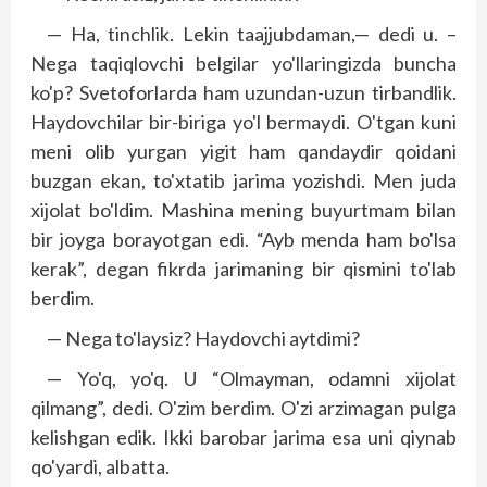
— Ha, tinchlik. Lekin taajjubdaman,— dedi u. –
Nega taqiqlovchi belgilar yo'llaringizda buncha
ko'p? Svetoforlarda ham uzundan-uzun tirband­lik.
Haydovchilar bir-biriga yo'l bermaydi. O'tgan kuni
meni olib yurgan yigit ham qandaydir qoidani
buzgan ekan, to'xtatib jarima yozishdi. Men juda
xijolat bo'ldim. Mashina mening buyurtmam bilan
bir joyga borayotgan edi. “Ayb menda ham bo'lsa
kerak”, degan fikrda jarimaning bir qismini to'lab
berdim.
— Nega to'laysiz? Haydovchi aytdimi?
— Yo'q, yo'q. U “Olmayman, odamni xijolat
qilmang”, dedi. O'zim berdim. O'zi arzimagan pulga
kelishgan edik. Ikki barobar jarima esa uni qiynab
qo'yardi, albatta.