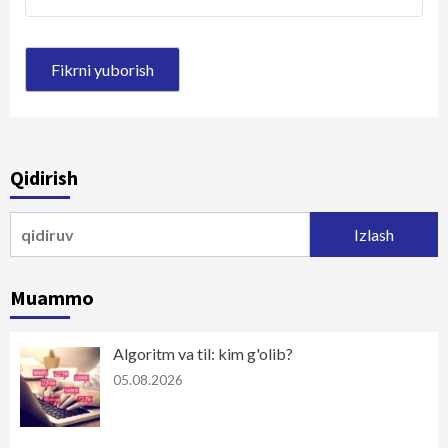
Qidirish
Qidirshish:
Muammo
Algoritm va til: kim g'olib?
05.08.2026