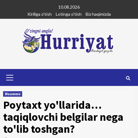
Skip
10.08.2026
to
Kirillga o'tish
Lotinga o'tish
Biz haqimizda
content
Primary
Menu
Muammo
Poytaxt yo'llarida…
taqiqlovchi belgilar nega
to'lib toshgan?