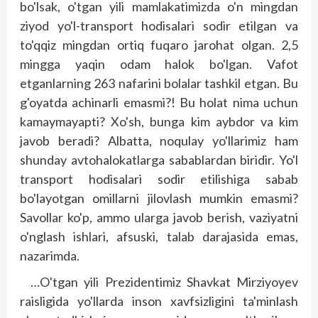
bo'lsak, o'tgan yili mamlakatimizda o'n mingdan
ziyod yo'l-transport hodisalari sodir etilgan va
to'qqiz mingdan ortiq fuqaro jarohat olgan. 2,5
mingga yaqin odam halok bo'lgan. Vafot
etganlarning 263 nafarini bolalar tashkil etgan. Bu
g'oyatda achinarli emasmi?! Bu holat nima uchun
kamaymayapti? Xo'sh, bunga kim aybdor va kim
javob beradi? Albatta, noqulay yo'llarimiz ham
shunday avtohalokatlarga sabablardan biridir. Yo'l
transport hodisalari sodir etilishiga sabab
bo'layotgan omillarni jilovlash mumkin emasmi?
Savollar ko'p, ammo ularga javob berish, vaziyatni
o'nglash ishlari, afsuski, talab darajasida emas,
nazarimda.
…O'tgan yili Prezidentimiz Shavkat Mirziyoyev
raisligida yo'llarda inson xavfsizligini ta'minlash