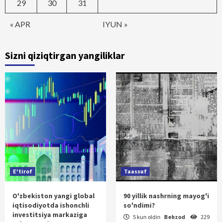
29
30
31
« APR
IYUN »
Sizni qiziqtirgan yangiliklar
E'tirof
Taassuf
O'zbekiston yangi global
90 yillik nashrning mayog'i
iqtisodiyotda ishonchli
so'ndimi?
investitsiya markaziga
5 kun oldin
Behzod
229