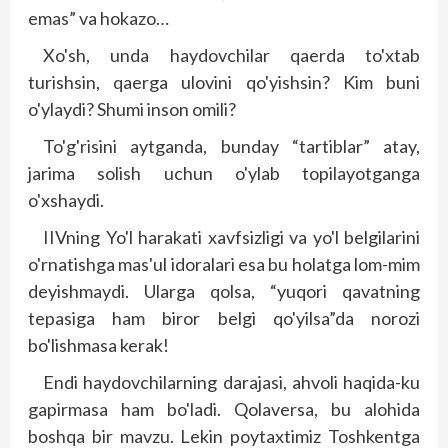
emas” va hokazo…
Xo'sh, unda haydovchilar qaerda to'xtab
turishsin, qaerga ulovini qo'yishsin? Kim buni
o'ylaydi? Shumi inson omili?
To'g'risini aytganda, bunday “tartiblar” atay,
jarima solish uchun o'ylab topilayotganga
o'xshaydi.
IIVning Yo'l harakati xavfsizligi va yo'l belgilarini
o'rnatishga mas'ul idoralari esa bu holatga lom-mim
deyishmaydi. Ularga qolsa, “yuqori qavatning
tepasiga ham biror belgi qo'yilsa”da norozi
bo'lishmasa kerak!
Endi haydovchilarning darajasi, ahvoli haqida-ku
gapirmasa ham bo'ladi. Qolaversa, bu alohida
boshqa bir mavzu. Lekin poytaxtimiz Toshkentga