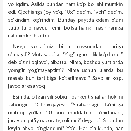
yo'liqdim. Aslida bundan ham ko'p bo'lishi mumkin
edi. Qochishga joy yo'q. “Ux” dedim, “voh” dedim,
so'kindim, og'rindim. Bunday paytda odam o'zini
tutib turolmaydi. Temir bo'lsa hamki mashinamga
rahmim kelib ketdi.
Nega yo'llarimiz bitta mavsumdan nariga
o'tmaydi? Mutasaddilar “Yog'ingarchilik ko'p bo'ldi”
deb o'zini oqlaydi, albatta. Nima, bosh­­qa yurtlarda
yomg'ir yog'mayaptimi? Nima uchun ularda bu
masala kun tartibiga ko'tarilmaydi? Savollar ko'p,
javoblar esa yo'q!
Esimda, o'tgan yili sobiq Toshkent shahar hokimi
Jahongir Ortiqxo'jayev “Shahardagi ta'mirga
muhtoj yo'llar 10 kun muddatda ta'mirlanadi,
jarayon qat'iy nazoratga olinadi” degandi. Shundan
keyin ahvol o'nglandimi? Yo'q. Har o'n kunda, har