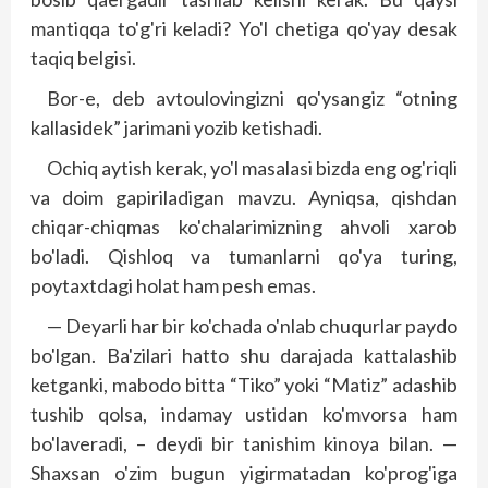
mantiqqa to'g'ri keladi? Yo'l chetiga qo'yay desak
taqiq belgisi.
Bor-e, deb avtoulovingizni qo'ysangiz “otning
kallasidek” jarimani yozib ketishadi.
Ochiq aytish kerak, yo'l masalasi bizda eng og'riqli
va doim gapiriladigan mavzu. Ayniqsa, qishdan
chiqar-chiqmas ko'chalarimizning ahvoli xarob
bo'ladi. Qishloq va tumanlarni qo'ya turing,
poytaxtdagi holat ham pesh emas.
— Deyarli har bir ko'chada o'nlab chuqurlar paydo
bo'lgan. Ba'zilari hatto shu darajada kattalashib
ketganki, mabodo bitta “Tiko” yoki “Matiz” adashib
tushib qolsa, indamay ustidan ko'mvorsa ham
bo'laveradi, – deydi bir tanishim kinoya bilan. —
Shaxsan o'zim bugun yigirmatadan ko'prog'iga