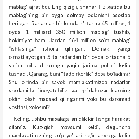
mablag' ajratibdi. Eng qizig'i, shahar IIB xatida bu
mablag'ning bir oyga qolmay oqlanishi asoslab
berilgan. Radardan bir kunda o'rtacha 45 million, 1
oyda 1 milliard 350 million mablag' tushib,
hokimiyat ham ulardan 464 million so'm mablag'
“ishlashiga” ishora qilingan. Demak, yangi
o'rnatilayotgan 5 ta radardan bir oyda o'rtacha 6
yarim milliard so'mga yaqin jarima pullari kelib
tushadi. Qarang, buni “tadbirkorlik” desa bo'ladimi?
Shu o'rinda bir savol: mamlakatimizda radarlar
yordamida jinoyatchilik va qoidabuzarliklarning
oldini olish maqsad qilinganmi yoki bu daromad
vositasi, xolosmi?
Keling, ushbu masalaga aniqlik kiritishga harakat
qilamiz. Kuz-qish mavsumi keldi, deguncha
mamlakatimizning ko'p yo'llari og'ir ahvolga kelib