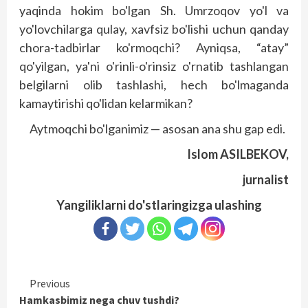
yaqinda hokim bo'lgan Sh. Umrzoqov yo'l va
yo'lovchilarga qulay, xavfsiz bo'lishi uchun qanday
chora-tadbirlar ko'rmoqchi? Ayniqsa, “atay”
qo'yilgan, ya'ni o'rinli-o'rinsiz o'rnatib tashlangan
belgilarni olib tashlashi, hech bo'lmaganda
kamaytirishi qo'lidan kelarmikan?
Aytmoqchi bo'lganimiz — asosan ana shu gap edi.
Islom ASILBEKOV,
jurnalist
Yangiliklarni do'stlaringizga ulashing
Continue
Previous
Hamkasbimiz nega chuv tushdi?