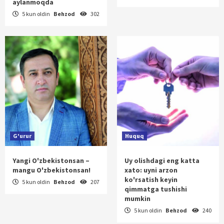
aylanmoqda
5 kun oldin
Behzod
302
G'urur
Huquq
Yangi O'zbekistonsan –
Uy olishdagi eng katta
mangu O'zbekistonsan!
xato: uyni arzon
ko'rsatish keyin
5 kun oldin
Behzod
207
qimmatga tushishi
mumkin
5 kun oldin
Behzod
240