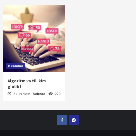
Muammo
Algoritm va til: kim
g'olib?
5 kun oldin
Behzod
220
Facebook
Telegram