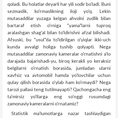
qoladi. Bu holatlar deyarli har yili sodir bo'ladi. Buni
sezmaslik, ko'rmaslikning iloji yo'q. Lekin
mutasaddilar yuzaga kelgan ahvolni zudlik bilan
bartaraf etish o'rniga “yama”larni tuproq
aralashgan shag'al bilan to'ldirishni afzal bilishadi.
Afsuski, bu “usul”da to'ldirilgan o'yiqlar ikki-uch
kunda avvalgi holiga tushib qolyapti. Nega
mutasaddilar zamonaviy kameralar o'rnatishni a'lo
darajada bajarishadi-yu, biroq kerakli yo keraksiz
belgilarni o'rnatish borasida, jumladan ularni
xavfsiz va avtomobil hamda yo'lovchilar uchun
qulay qilish borasida o'ylab ham ko'rmaydi? Nega
tarozi pallasi teng tutilmayapti? Qachongacha eng
ta'mirsiz yo'llarga eng so'nggi rusumdagi
zamonaviy kameralarni o'rnatamiz?
Statistik ma'lumotlarga nazar tashlaydigan