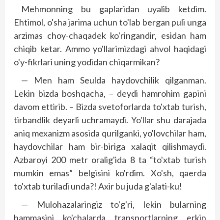
Mehmonning bu gaplaridan uyalib ketdim.
Ehtimol, o'sha jarima uchun to'lab bergan puli unga
arzimas choy-chaqadek ko'ringandir, esidan ham
chiqib ketar. Ammo yo'llarimizdagi ahvol haqidagi
o'y-fikrlari uning yodidan chiqarmikan?
— Men ham Seulda haydovchilik qilganman.
Lekin bizda boshqacha, – dey­di hamrohim gapini
davom ettirib. – Bizda svetoforlarda to'xtab turish,
tirbandlik deyarli uchramaydi. Yo'llar shu darajada
aniq mexanizm asosida qurilganki, yo'lovchilar ham,
haydovchilar ham bir-biriga xalaqit qilishmaydi.
Azbaroyi 200 metr oralig'ida 8 ta “to'xtab turish
mumkin emas” belgisini ko'rdim. Xo'sh, qaerda
to'xtab turiladi unda?! Axir bu juda g'alati-ku!
— Mulohazalaringiz to'g'ri, lekin bularning
hammasini ko'chalarda transportlarning erkin