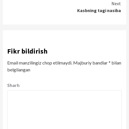
Reading
Next
Kasbning tagi nasiba
Fikr bildirish
Email manzilingiz chop etilmaydi.
Majburiy bandlar
*
bilan
belgilangan
Sharh