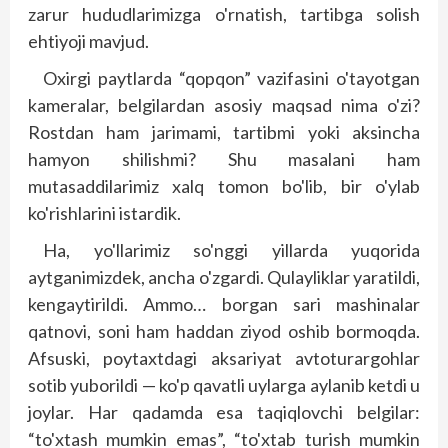
zarur hududlarimizga o'rnatish, tartibga solish
ehtiyoji mavjud.
Oxirgi paytlarda “qopqon” vazifasini o'tayotgan
kameralar, belgilardan asosiy maqsad nima o'zi?
Rostdan ham jarimami, tartibmi yoki aksincha
hamyon shilishmi? Shu masalani ham
mutasaddilarimiz xalq tomon bo'lib, bir o'ylab
ko'rishlarini istardik.
Ha, yo'llarimiz so'nggi yillarda yuqorida
aytganimizdek, ancha o'zgardi. Qulayliklar yaratildi,
kengaytirildi. Ammo… borgan sari mashinalar
qatnovi, soni ham haddan ziyod oshib bormoqda.
Afsuski, poytaxtdagi aksariyat avtoturargohlar
sotib yuborildi — ko'p qavatli uylarga aylanib ketdi u
joylar. Har qadamda esa taqiqlovchi belgilar:
“to'xtash mumkin emas”, “to'xtab turish mumkin