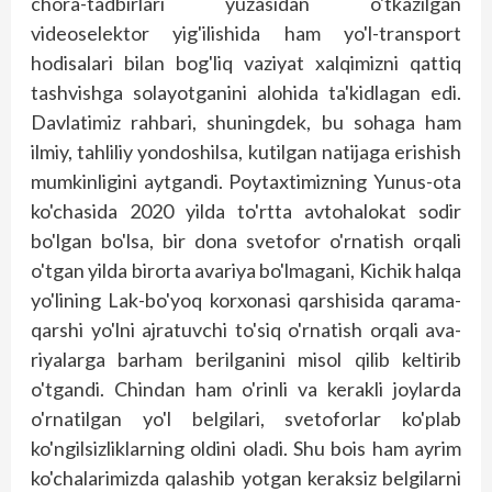
chora-tadbirlari yuzasidan o'tkazilgan
videoselektor yig'ilishida ham yo'l-transport
hodisalari bilan bog'liq vaziyat xalqimizni qattiq
tashvishga solayotganini alohida ta'kidlagan edi.
Davlatimiz rahbari, shuningdek, bu sohaga ham
ilmiy, tahliliy yondoshilsa, kutilgan natijaga erishish
mumkinligini aytgandi. Poytaxtimizning Yunus-ota
ko'chasida 2020 yilda to'rtta avtohalokat sodir
bo'lgan bo'lsa, bir dona svetofor o'rnatish orqali
o'tgan yilda birorta avariya bo'lmagani, Kichik halqa
yo'lining Lak-bo'yoq korxonasi qarshisida qarama-
qarshi yo'lni ajratuvchi to'siq o'rnatish orqali ava­
riyalarga barham berilganini misol qilib keltirib
o'tgandi. Chindan ham o'rinli va kerakli joylarda
o'rnatilgan yo'l belgilari, svetoforlar ko'plab
ko'ngilsizliklarning oldini oladi. Shu bois ham ayrim
ko'chalarimizda qalashib yotgan keraksiz belgilarni