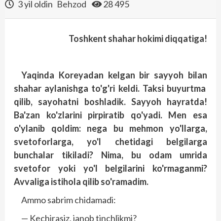
3 yil oldin
Behzod
28 495
Toshkent shahar hokimi diqqatiga!
Yaqinda
Koreyadan
kelgan
bir
sayyoh
bilan
shahar
aylanishga
to'g'ri
keldi
. Taksi buyurtma
qilib, sayo­hatni boshladik. Sayyoh hayratda!
Ba'zan ko'zlarini pirpiratib qo'yadi. Men esa
o'ylanib qoldim: nega bu mehmon yo'llarga,
svetoforlarga, yo'l chetidagi belgilarga
bunchalar tikiladi? Nima, bu odam umrida
svetofor yoki yo'l belgilarini ko'rmaganmi?
Avvaliga istihola qilib so'ramadim.
Ammo sabrim chidamadi:
— Kechirasiz, janob tinchlikmi?