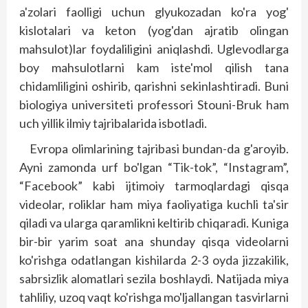
a'zolari faolligi uchun glyukozadan ko'ra yog'
kislotalari va keton (yog'dan ajratib olingan
mahsulot)lar foydaliligini aniqlashdi. Uglevodlarga
boy mahsulotlarni kam iste'mol qilish tana
chidamliligini oshirib, qarishni sekinlashtiradi. Buni
biologiya universiteti professori Stouni-Bruk ham
uch yillik ilmiy tajribalarida isbotladi.
Evropa olimlarining tajribasi bundan-da g'aroyib.
Ayni zamonda urf bo'lgan “Tik-tok”, “Instagram”,
“Facebook” kabi ijtimoiy tarmoqlardagi qisqa
videolar, roliklar ham miya faoliyatiga kuchli ta'sir
qiladi va ularga qaramlikni keltirib chiqaradi. Kuniga
bir-bir yarim soat ana shunday qisqa videolarni
ko'rishga odatlangan kishilarda 2-3 oyda jizzakilik,
sabrsizlik alomatlari sezila boshlaydi. Natijada miya
tahliliy, uzoq vaqt ko'rishga mo'ljallangan tasvirlarni