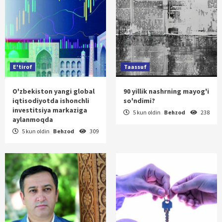
E'tirof
Taassuf
O'zbekiston yangi global
90 yillik nashrning mayog'i
iqtisodiyotda ishonchli
so'ndimi?
investitsiya markaziga
5 kun oldin
Behzod
238
aylanmoqda
5 kun oldin
Behzod
309