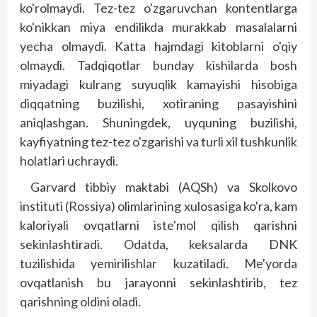
ko'rolmaydi. Tez-tez o'zgaruvchan kontentlarga
ko'nikkan miya endilikda murakkab masalalarni
yecha olmaydi. Katta hajmdagi kitoblarni o'qiy
olmaydi. Tadqiqotlar bunday kishilarda bosh
miyadagi kulrang suyuqlik kamayishi hisobiga
diqqatning buzilishi, xotiraning pasayishini
aniqlashgan. Shuningdek, uyquning buzilishi,
kayfiyatning tez-tez o'zgarishi va turli xil tushkunlik
holatlari uchraydi.
Garvard tibbiy maktabi (AQSh) va Skolkovo
instituti (Rossiya) olimlarining xulosasiga ko'ra, kam
kaloriyali ovqatlarni iste'mol qilish qarishni
sekinlashtiradi. Odatda, keksalarda DNK
tuzilishida yemirilishlar kuzatiladi. Me'yorda
ovqatlanish bu jarayonni sekinlashtirib, tez
qarishning oldini oladi.