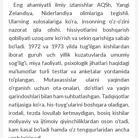
Eng ahamiyatli ilmiy izlanishlar AQSh, Yangi
Zelandiya, Niderlandiya olimlariga tegishli.
Ularning xulosalariga ko'ra, insonning o'z-o'zini
nazorat qila olishi, hissiyotlarini boshqarish
qobiliyati uzoq umr ko'rish va sekin qarishiga sabab
bo'ladi. 1972 va 1973 yilda tug'ilgan kishilardan
iborat guruh uch yillik kuzatuvlarda umumiy
sog'lig'i, miya faoliyati, psixologik jihatlari haqidagi
ma'lumotlar turli testlar va anketalar yordamida
to'plangan. Mutaxassislar ularni yaqindan
o'rganish uchun ota-onalari, do'stlari va yaqin
qarindoshlari bilan ham suhbatlashgan. Tadqiqotlar
natijasiga ko'ra, his-tuyg'ularini boshqara oladigan,
irodali, tezda lovullab ketmaydigan, bosiq kishilar
moliyaviy va ijtimoiy qiyinchiliklardan oson o'tadi,
kam kasal bo'ladi hamda o'z tengqurlaridan ancha
yosh ko'rinadi.