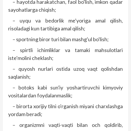
– hayotda harakatchan, faol bo'lish, imkon qadar
sayohatlarga chiqish;
– uyqu va bedorlik me'yoriga amal qilish,
risoladagi kun tartibiga amal qilish;
– sportning biror turi bilan mashg'ul bo'lish;
– spirtli ichimliklar va tamaki mahsulotlari
iste'molini cheklash;
– quyosh nurlari ostida uzoq vaqt qolishdan
saqlanish;
– botoks kabi sun'iy yoshartiruvchi kimyoviy
vositalardan foydalanmaslik;
– birorta xorijiy tilni o'rganish miyani charxlashga
yordam beradi;
– organizmni vaqti-vaqti bilan och qoldirib,