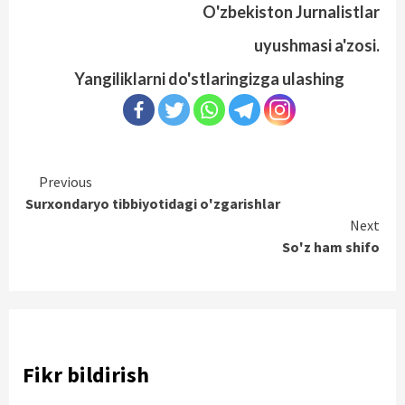
O'zbekiston Jurnalistlar
uyushmasi a'zosi.
Yangiliklarni do'stlaringizga ulashing
Continue
Previous
Surxondaryo tibbiyotidagi o'zgarishlar
Reading
Next
So'z ham shifo
Fikr bildirish