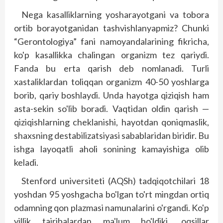
Nega kasalliklarning yosharayotgani va tobora
ortib borayotganidan tashvishlanyapmiz? Chunki
“Gerontologiya” fani namoyandalarining fikricha,
ko'p kasallikka chalingan organizm tez qariydi.
Fanda bu erta qarish deb nomlanadi. Turli
xastaliklardan toliqqan organizm 40-50 yoshlarga
borib, qariy boshlaydi. Unda hayotga qiziqish ham
asta-sekin so'lib boradi. Vaqtidan oldin qarish —
qiziqishlarning cheklanishi, hayotdan qoniqmaslik,
shaxsning destabilizatsiyasi sabablaridan biridir. Bu
ishga layoqatli aholi sonining kamayishiga olib
keladi.
Stenford universiteti (AQSh) tadqiqotchilari 18
yoshdan 95 yoshgacha bo'lgan to'rt mingdan ortiq
odamning qon plazmasi namunalarini o'rgandi. Ko'p
yillik tajribalardan ma'lum bo'ldiki, oqsillar