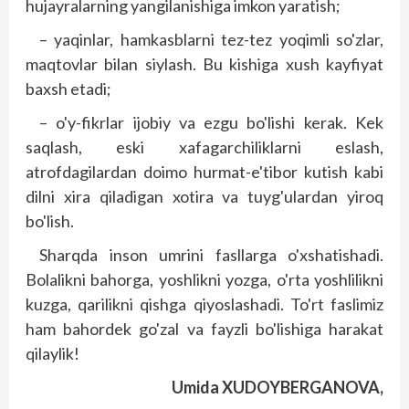
hujayralarning yangilanishiga imkon yaratish;
– yaqinlar, hamkasblarni tez-tez yoqimli so'zlar,
maqtovlar bilan siylash. Bu kishiga xush kayfiyat
baxsh etadi;
– o'y-fikrlar ijobiy va ezgu bo'lishi kerak. Kek
saqlash, eski xafagarchiliklarni eslash,
atrofdagilardan doimo hurmat-e'tibor kutish kabi
dilni xira qiladigan xotira va tuyg'ulardan yiroq
bo'lish.
Sharqda inson umrini fasllarga o'xshatishadi.
Bolalikni bahorga, yoshlikni yozga, o'rta yoshlilikni
kuzga, qarilikni qishga qiyoslashadi. To'rt faslimiz
ham bahordek go'zal va fayzli bo'lishiga harakat
qilaylik!
Umida XUDOYBERGANOVA,