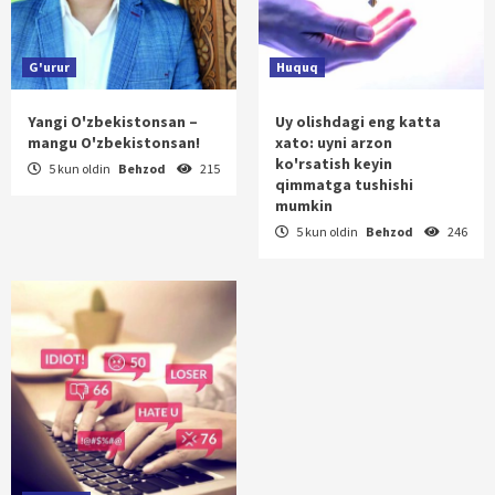
G'urur
Huquq
Yangi O'zbekistonsan –
Uy olishdagi eng katta
mangu O'zbekistonsan!
xato: uyni arzon
ko'rsatish keyin
5 kun oldin
Behzod
215
qimmatga tushishi
mumkin
5 kun oldin
Behzod
246