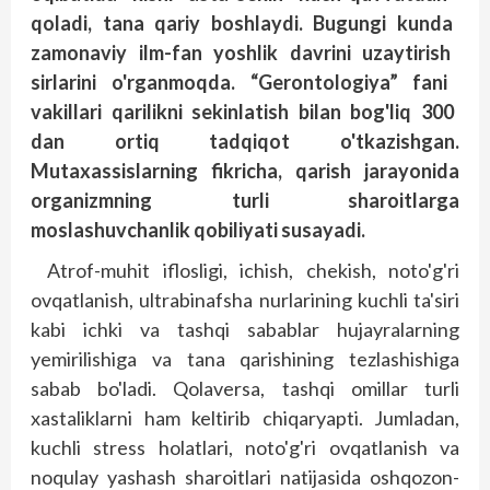
qoladi
, tana
qariy
boshlaydi
. Bugungi
kunda
zamonaviy
ilm
-fan
yoshlik
davrini
uzaytirish
sirlarini
o'rganmoqda
. “Gerontologiya
” fani
vakillari
qarilikni
sekinlatish
bilan
bog'liq
300
dan
ortiq
tadqiqot
o'tkazishgan
.
Mutaxassislarning fikricha, qarish jarayonida
organizmning turli sharoitlarga
moslashuvchanlik qobiliyati susayadi.
Atrof-muhit iflosligi, ichish, chekish, noto'g'ri
ovqatlanish, ultrabinafsha nurlarining kuchli ta'siri
kabi ichki va tashqi sabablar hujayralarning
yemirilishiga va tana qarishining tezlashishiga
sabab bo'ladi. Qolaversa, tashqi omillar turli
xastaliklarni ham keltirib chiqaryapti. Jumladan,
kuchli stress holatlari, noto'g'ri ovqatlanish va
noqulay yashash sharoitlari natijasida oshqozon-