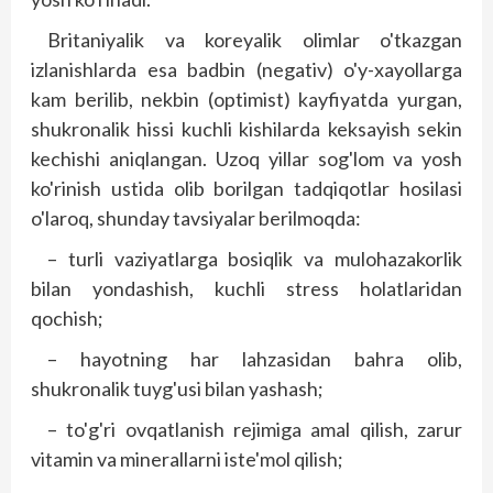
Britaniyalik va koreyalik olimlar o'tkazgan
izlanishlarda esa badbin (negativ) o'y-xayollarga
kam berilib, nekbin (optimist) kayfiyatda yurgan,
shukronalik hissi kuchli kishilarda keksayish sekin
kechishi aniqlangan. Uzoq yillar sog'lom va yosh
ko'rinish ustida olib borilgan tadqiqotlar hosilasi
o'laroq, shunday tavsiyalar berilmoqda:
– turli vaziyatlarga bosiqlik va mulohazakorlik
bilan yondashish, kuchli stress holatlaridan
qochish;
– hayotning har lahzasidan bahra olib,
shukronalik tuyg'usi bilan yashash;
– to'g'ri ovqatlanish rejimiga amal qilish, zarur
vitamin va minerallarni iste'mol qilish;