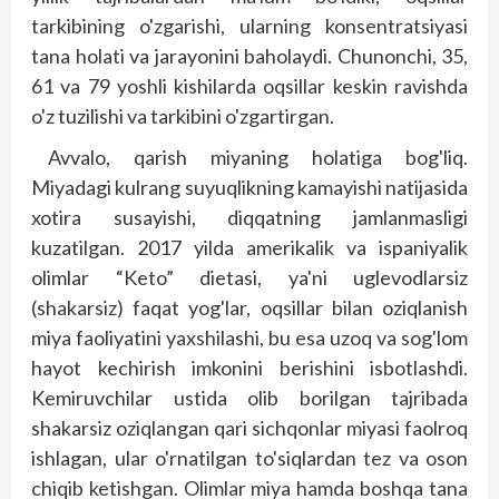
tarkibining o'zgarishi, ularning konsentratsiyasi
tana holati va jarayonini baholaydi. Chunonchi, 35,
61 va 79 yoshli kishilarda oqsillar keskin ravishda
o'z tuzilishi va tarkibini o'zgartirgan.
Avvalo, qarish miyaning holatiga bog'liq.
Miyadagi kulrang suyuqlikning kamayishi natijasida
xotira susayishi, diqqatning jamlanmasligi
kuzatilgan. 2017 yilda amerikalik va ispaniyalik
olimlar “Keto” dietasi, ya'ni uglevodlarsiz
(shakarsiz) faqat yog'lar, oqsillar bilan oziqlanish
miya faoliyatini yaxshilashi, bu esa uzoq va sog'lom
hayot kechirish imkonini berishini isbotlashdi.
Kemiruvchilar ustida olib borilgan tajribada
shakarsiz oziqlangan qari sichqonlar miyasi faolroq
ishlagan, ular o'rnatilgan to'siqlardan tez va oson
chiqib ketishgan. Olimlar miya hamda boshqa tana