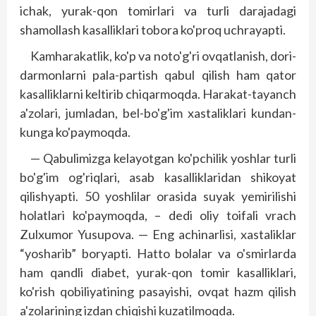
ichak, yurak-qon tomirlari va turli darajadagi
shamollash kasalliklari tobora ko'proq uchrayapti.
Kamharakatlik, ko'p va noto'g'ri ovqatlanish, dori-
darmonlarni pala-partish qabul qilish ham qator
kasalliklarni keltirib chiqarmoqda. Harakat-tayanch
a'zolari, jumladan, bel-bo'g'im xastaliklari kundan-
kunga ko'paymoqda.
— Qabulimizga kelayotgan ko'pchilik yoshlar turli
bo'g'im og'riqlari, asab kasalliklaridan shikoyat
qilishyapti. 50 yoshlilar orasida suyak yemirilishi
holatlari ko'paymoqda, – dedi oliy toifali vrach
Zulxumor Yusupova. — Eng achinarlisi, xastaliklar
“yosharib” boryapti. Hatto bolalar va o'smirlarda
ham qandli diabet, yurak-qon tomir kasalliklari,
ko'rish qobiliyatining pasayishi, ovqat hazm qilish
a'zolarining izdan chiqishi kuzatilmoqda.