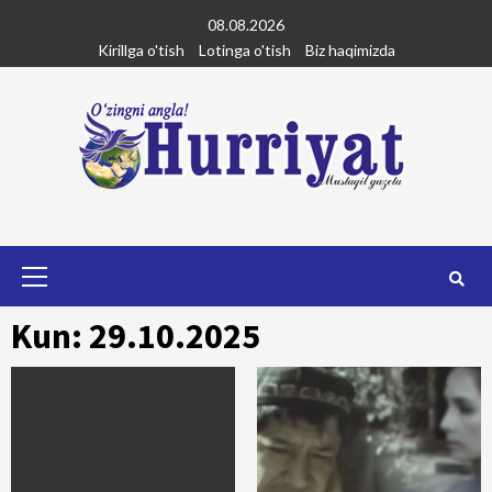
Skip
08.08.2026
to
Kirillga o'tish
Lotinga o'tish
Biz haqimizda
content
Primary
Menu
Kun: 29.10.2025