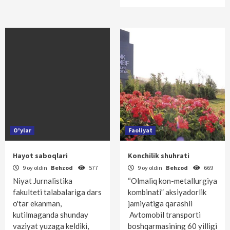
O'ylar
Faoliyat
Hayot saboqlari
Konchilik shuhrati
9 oy oldin
Behzod
577
9 oy oldin
Behzod
669
Niyat Jurnalistika
“Olmaliq kon-metallurgiya
fakulteti talabalariga dars
kombinati” aksiyadorlik
o'tar ekanman,
jamiyatiga qarashli
kutilmaganda shunday
Avtomobil transporti
vaziyat yuzaga keldiki,
boshqarmasining 60 yilligi