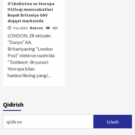
O'zbekiston va Yevropa
Ittifoqi munosabatlari
Buyuk Britaniya OAV
diqqat markazida
9 oy oldin
Behzod
484
LONDON, 28 oktyabr.
“Dunyo” AA.
Britaniyaning “London
Post” elektron nashrida
“Toshkent–Bryussel:
Yevropa bilan
hamkorlikning yangi…
Qidirish
Qidirshish: