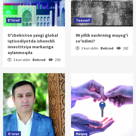
E'tirof
Taassuf
O'zbekiston yangi global
90 yillik nashrning mayog'i
iqtisodiyotda ishonchli
so'ndimi?
investitsiya markaziga
3 kun oldin
Behzod
182
aylanmoqda
3 kun oldin
Behzod
250
G'urur
Huquq