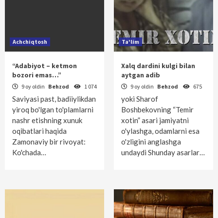
Achchiqtosh
Ta'lim
“Adabiyot – ketmon
Xalq dardini kulgi bilan
bozori emas…”
aytgan adib
9 oy oldin
Behzod
1 074
9 oy oldin
Behzod
675
Saviyasi past, badiiylikdan
yoki Sharof
yiroq bo'lgan to'plamlarni
Boshbekovning “Temir
nashr etishning xunuk
xotin” asari jamiyatni
oqibatlari haqida
o'ylashga, odamlarni esa
Zamonaviy bir rivoyat:
o'zligini anglashga
Ko'chada…
undaydi Shunday asarlar…