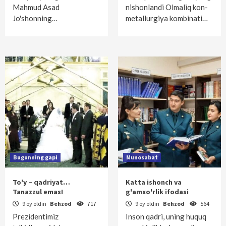
Mahmud Asad
nishonlandi Olmaliq kon-
Jo'shonning…
metallurgiya kombinati…
Bugunning gapi
Munosabat
To'y – qadriyat…
Katta ishonch va
Tanazzul emas!
g'amxo'rlik ifodasi
9 oy oldin
Behzod
717
9 oy oldin
Behzod
564
Prezidentimiz
Inson qadri, uning huquq