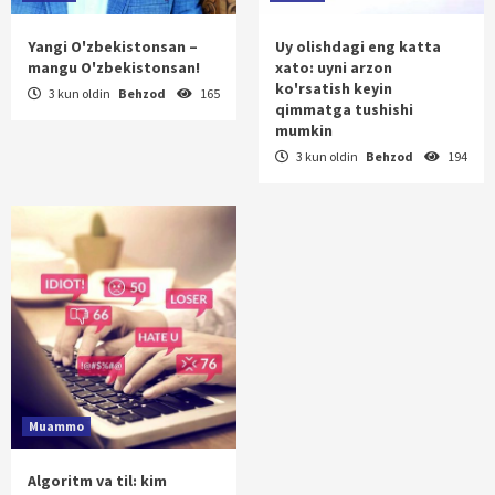
Yangi O'zbekistonsan –
Uy olishdagi eng katta
mangu O'zbekistonsan!
xato: uyni arzon
ko'rsatish keyin
3 kun oldin
Behzod
165
qimmatga tushishi
mumkin
3 kun oldin
Behzod
194
Muammo
Algoritm va til: kim