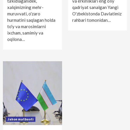
ta'kidlaganidek,
va erkinliklari eng oliy
xalqimizning mehr-
qadriyat sanalgan Yangi
muruvvati, o'zaro
O'zbekistonda Davlatimiz
hurmatini saqlagan holda
rahbari tomonidan…
to'y va marosimlarni
ixcham, samimiy va
oqilona…
Jahon matbuoti