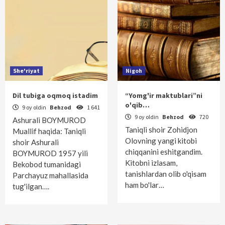
She'riyat
Nigoh
Dil tubiga oqmoq istadim
“Yomg'ir maktublari”ni
o'qib…
9 oy oldin
Behzod
1 641
9 oy oldin
Behzod
720
Ashurali BOYMUROD
Taniqli shoir Zohidjon
Muallif haqida: Taniqli
Olovning yangi kitobi
shoir Ashurali
chiqqanini eshitgandim.
BOYMUROD 1957 yili
Kitobni izlasam,
Bekobod tumanidagi
tanishlardan olib o'qisam
Parchayuz mahallasida
ham bo'lar…
tug'ilgan….