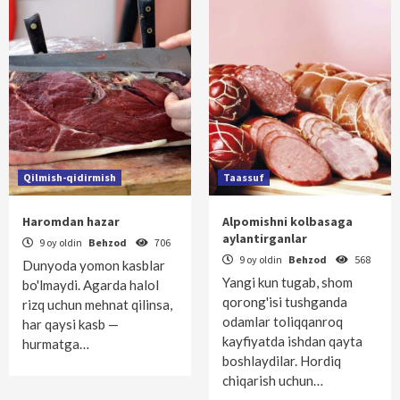
Qilmish-qidirmish
Taassuf
Haromdan hazar
Alpomishni kolbasaga
aylantirganlar
9 oy oldin
Behzod
706
9 oy oldin
Behzod
568
Dunyoda yomon kasblar
Yangi kun tugab, shom
bo'lmaydi. Agarda halol
qorong'isi tushganda
rizq uchun mehnat qilinsa,
odamlar toliqqanroq
har qaysi kasb —
kayfiyatda ishdan qayta
hurmatga…
boshlaydilar. Hordiq
chiqarish uchun…