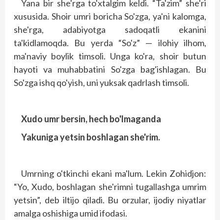
Yana bir she'rga to'xtalgim keldi. “Ta'zim” she'ri
xususida. Shoir umri boricha So'zga, ya'ni kalomga,
she'rga, adabiyotga sadoqatli ekanini
ta'kidlamoqda. Bu yerda “So'z” — ilohiy ilhom,
ma'naviy boylik timsoli. Unga ko'ra, shoir butun
hayoti va muhabbatini So'zga bag'ishlagan. Bu
So'zga ishq qo'yish, uni yuksak qadrlash timsoli.
Xudo umr bersin, hech bo'lmaganda
Yakuniga yetsin boshlagan she'rim.
Umrning o'tkinchi ekani ma'lum. Lekin Zohidjon:
“Yo, Xudo, boshlagan she'rimni tugallashga umrim
yetsin”, deb iltijo qiladi. Bu orzular, ijodiy niyatlar
amalga oshishiga umid ifodasi.