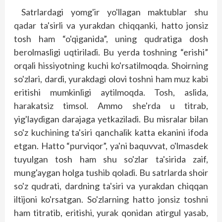
Satrlardagi yomg'ir yo'llagan maktublar shu
qadar ta'sirli va yurakdan chiqqanki, hatto jonsiz
tosh ham “o'qiganida”, uning qudratiga dosh
berolmasligi uqtiriladi. Bu yerda toshning “erishi”
orqali hissiyotning kuchi ko'rsatilmoqda. Shoirning
so'zlari, dardi, yurakdagi olovi toshni ham muz kabi
eritishi mumkinligi aytilmoqda. Tosh, aslida,
harakatsiz timsol. Ammo she'rda u titrab,
yig'laydigan darajaga yetkaziladi. Bu misralar bilan
so'z kuchining ta'siri qanchalik katta ekanini ifoda
etgan. Hatto “purviqor”, ya'ni baquvvat, o'lmasdek
tuyulgan tosh ham shu so'zlar ta'sirida zaif,
mung'aygan holga tushib qoladi. Bu satrlarda shoir
so'z qudrati, dardning ta'siri va yurakdan chiqqan
iltijoni ko'rsatgan. So'zlarning hatto jonsiz toshni
ham titratib, eritishi, yurak qonidan atirgul yasab,