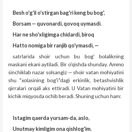
Besh o'g'il o'stirgan bag'ri keng bu bog',
Borsam — quvonardi, qovoq uymasdi.
Har ne sho'xligimga chidardi, biroq
Hatto nomiga bir ranjib qo'ymasdi, —
satrlarida shoir uchun bu bog' bolalikning
maskani ekani aytiladi. Bir o'qishda shunday. Ammo
sinchiklab nazar solsangiz — shoir vatan mohiyatini
shu “xolasining bog'i”dagi erkinlik, betashvishlik
qirralari orqali aks ettiradi. U Vatan mohiyatini bir
kichik miqyosda ochib beradi. Shuning uchun ham:
Istagim qaerda yursam-da, aslo,
Unutmay kimligim ona qishlog'im.