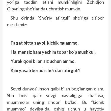
yoriga taqdim etishi mumkinligini Zohidjon
Olovning she'rlarida uchratish mumkin.
Shu o'rinda “She'riy atirgul” she'riga e'tibor
qaratamiz:
Faqat bitta savol, kichik muammo,
Ha, mensiz ham yechim topar ko'p mushkul.
Yurak qoni bilan siz uchun ammo,
Kim yasab beradi she'rdan atirgul?!
Sevgi dunyosi inson qalbi bilan bog'langan olam.
Shu bois qalb sevgi xastaligiga chalinsa,
muammolar uning zindoni bo'ladi. Bu “kichik
muammo” deyilsa-da, oshiq uchun u hayotiy