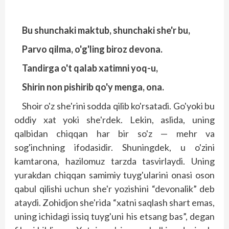
Bu shunchaki maktub, shunchaki she'r bu,
Parvo qilma, o'g'ling biroz devona.
Tandirga o't qalab xatimni yoq-u,
Shirin non pishirib qo'y menga, ona.
Shoir o'z she'rini sodda qilib ko'rsatadi. Go'yoki bu
oddiy xat yoki she'rdek. Lekin, aslida, uning
qalbidan chiqqan har bir so'z — mehr va
sog'inchning ifodasidir. Shuningdek, u o'zini
kamtarona, hazilomuz tarzda tasvirlaydi. Uning
yurakdan chiqqan samimiy tuyg'ularini onasi oson
qabul qilishi uchun she'r yozishini “devonalik” deb
ataydi. Zohidjon she'rida “xatni saqlash shart emas,
uning ichidagi issiq tuyg'uni his etsang bas”, degan