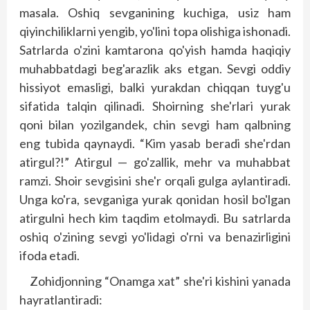
masala. Oshiq sevganining kuchiga, usiz ham
qiyinchiliklarni yengib, yo'lini topa olishiga ishonadi.
Satrlarda o'zini kamtarona qo'yish hamda haqiqiy
muhabbatdagi beg'arazlik aks etgan. Sevgi oddiy
hissiyot emasligi, balki yurakdan chiqqan tuyg'u
sifatida talqin qilinadi. Shoirning she'rlari yurak
qoni bilan yozilgandek, chin sevgi ham qalbning
eng tubida qaynaydi. “Kim yasab beradi she'rdan
atirgul?!” Atirgul — go'zallik, mehr va muhabbat
ramzi. Shoir sevgisini she'r orqali gulga aylantiradi.
Unga ko'ra, sevganiga yurak qonidan hosil bo'lgan
atirgulni hech kim taqdim etolmaydi. Bu satrlarda
oshiq o'zining sevgi yo'lidagi o'rni va benazirligini
ifoda etadi.
Zohidjonning “Onamga xat” she'ri kishini yanada
hayratlantiradi: