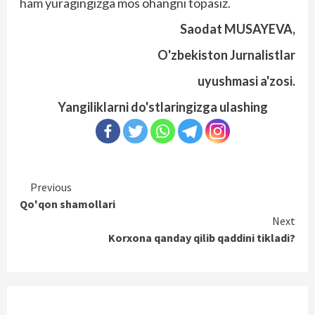
ham yuragingizga mos ohangni topasiz.
Saodat MUSAYEVA,
O'zbekiston Jurnalistlar
uyushmasi a'zosi.
Yangiliklarni do'stlaringizga ulashing
Continue
Previous
Qo'qon shamollari
Reading
Next
Korxona qanday qilib qaddini tikladi?