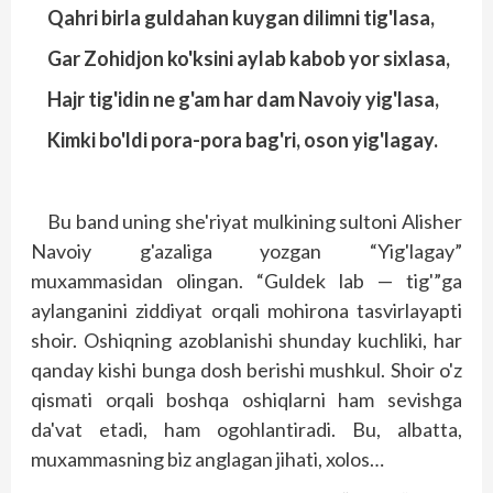
Qahri birla guldahan kuygan dilimni tig'lasa,
Gar Zohidjon ko'ksini aylab kabob yor sixlasa,
Hajr tig'idin ne g'am har dam Navoiy yig'lasa,
Kimki bo'ldi pora-pora bag'ri, oson yig'lagay.
Bu band uning she'riyat mulkining sultoni Alisher
Navoiy g'azaliga yozgan “Yig'lagay”
muxammasidan olingan. “Guldek lab — tig'”ga
aylanganini ziddiyat orqali mohirona tasvirlayapti
shoir. Oshiqning azoblanishi shunday kuchliki, har
qanday kishi bunga dosh berishi mushkul. Shoir o'z
qismati orqali boshqa oshiqlarni ham sevishga
da'vat etadi, ham ogohlantiradi. Bu, albatta,
muxammasning biz anglagan jihati, xolos…