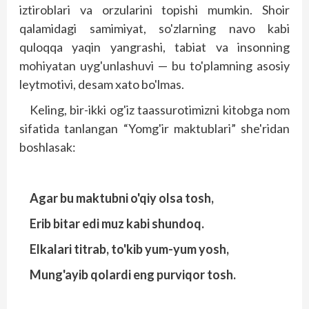
iztiroblari va orzularini topishi mumkin. Shoir
qalamidagi samimiyat, so'zlarning navo kabi
quloqqa yaqin yangrashi, tabiat va insonning
mohiyatan uyg'unlashuvi — bu to'plamning asosiy
leytmotivi, desam xato bo'lmas.
Keling, bir-ikki og'iz taassurotimizni kitobga nom
sifatida tanlangan “Yomg'ir maktublari” she'ridan
boshlasak:
Agar bu maktubni o'qiy olsa tosh,
Erib bitar edi muz kabi shundoq.
Elkalari titrab, to'kib yum-yum yosh,
Mung'ayib qolardi eng purviqor tosh.