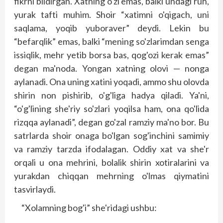
fikrni bildirgan. Xatning o'zi emas, balki undagi ruh,
yurak tafti muhim. Shoir “xatimni o'qigach, uni
saqlama, yoqib yuboraver” deydi. Lekin bu
“befarqlik” emas, balki “mening so'zlarimdan senga
issiqlik, mehr yetib borsa bas, qog'ozi kerak emas”
degan ma'noda. Yongan xatning olovi — nonga
aylanadi. Ona uning xatini yoqadi, ammo shu olovda
shirin non pishirib, o'g'liga hadya qiladi. Ya'ni,
“o'g'lining she'riy so'zlari yoqilsa ham, ona qo'lida
rizqqa aylanadi”, degan go'zal ramziy ma'no bor. Bu
satrlarda shoir onaga bo'lgan sog'inchini samimiy
va ramziy tarzda ifodalagan. Oddiy xat va she'r
orqali u ona mehrini, bolalik shirin xotiralarini va
yurakdan chiqqan mehrning o'lmas qiymatini
tasvirlaydi.
“Xolamning bog'i” she'ridagi ushbu: