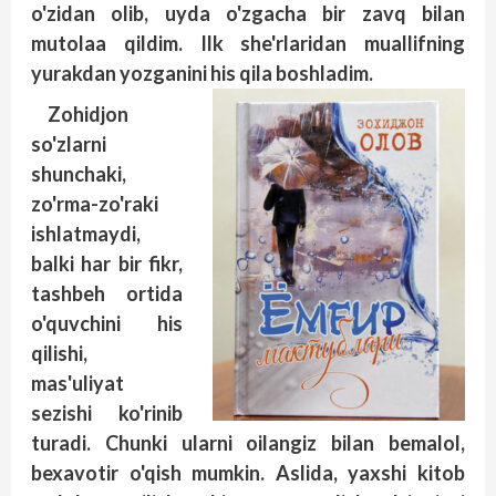
o'zidan olib, uyda o'zgacha bir zavq bilan
mutolaa qildim. Ilk she'rlaridan muallifning
yurakdan yozganini his qila boshladim.
Zohidjon
so'zlarni
shunchaki,
zo'rma-zo'raki
ishlatmaydi,
balki har bir fikr,
tashbeh ortida
o'quvchini his
qilishi,
mas'uliyat
sezishi ko'rinib
turadi. Chunki ularni oilangiz bilan bemalol,
bexavotir o'qish mumkin. Aslida, yaxshi kitob