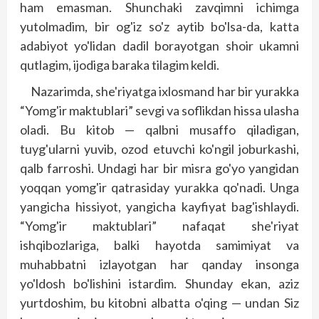
ham emasman. Shunchaki zavqimni ichimga
yutolmadim, bir og'iz so'z aytib bo'lsa-da, katta
adabiyot yo'lidan dadil borayotgan shoir ukamni
qutlagim, ijodiga baraka tilagim keldi.
Nazarimda, she'riyatga ixlosmand har bir yurakka
“Yomg'ir maktublari” sevgi va soflikdan hissa ulasha
oladi. Bu kitob — qalbni musaffo qiladigan,
tuyg'ularni yuvib, ozod etuvchi ko'ngil joburkashi,
qalb farroshi. Undagi har bir misra go'yo yangidan
yoqqan yomg'ir qatrasiday yurakka qo'nadi. Unga
yangicha hissiyot, yangicha kayfiyat bag'ishlaydi.
“Yomg'ir maktublari” nafaqat she'riyat
ishqibozlariga, balki hayotda samimiyat va
muhabbatni izlayotgan har qanday insonga
yo'ldosh bo'lishini istardim. Shunday ekan, aziz
yurtdoshim, bu kitobni albatta o'qing — undan Siz