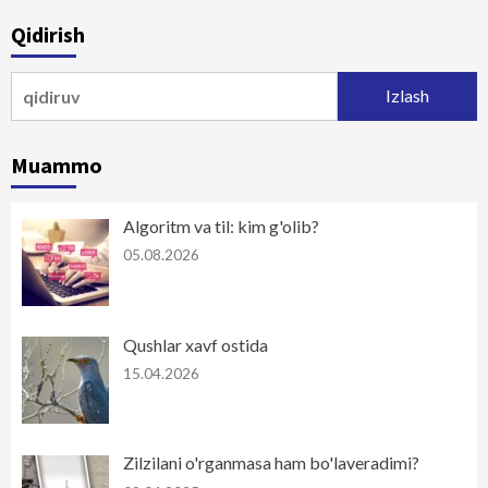
Qidirish
Qidirshish:
Muammo
Algoritm va til: kim g'olib?
05.08.2026
Qushlar xavf ostida
15.04.2026
Zilzilani o'rganmasa ham bo'laveradimi?