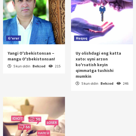
G'urur
Huquq
Yangi O'zbekistonsan –
Uy olishdagi eng katta
mangu O'zbekistonsan!
xato: uyni arzon
ko'rsatish keyin
5 kun oldin
Behzod
215
qimmatga tushishi
mumkin
5 kun oldin
Behzod
246