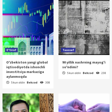
E'tirof
Taassuf
O'zbekiston yangi global
90 yillik nashrning mayog'i
iqtisodiyotda ishonchli
so'ndimi?
investitsiya markaziga
5 kun oldin
Behzod
238
aylanmoqda
5 kun oldin
Behzod
308