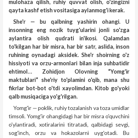
mulohaza qilish, ruhiy quvvat olish, o'zingizni
qayta kashf etish vositasiga aylanmog'i kerak.
She'r — bu qalbning yashirin ohangi. U
insonning eng nozik tuyg'ularini jonli so'zga
aylantira olish qudrati in'ikosi. Qalamdan
to'kilgan har bir misra, har bir satr, aslida, inson
ruhining oynadagi aksidek. She'r shoirning o'z
hissiyoti va orzu-armonlari bilan inja suhbatidir
ehtimol… Zohidjon Olovning “Yomg'ir
maktublari” she'riy to'plamini o'qib, mana shu
fikrlar bot-bot o'tdi xayolimdan. Kitob go'yoki
qalb musiqaciga yo'g'rilgan.
Yomg'ir — poklik, ruhiy tozalanish va toza umidlar
timsoli. Yomg'ir ohangidagi har bir misra o'quvchini
o'ylantiradi, xotiralarini titratadi, qalbidagi sevgi,
sog'inch, orzu va hokazolarni uyg'otadi. Bu