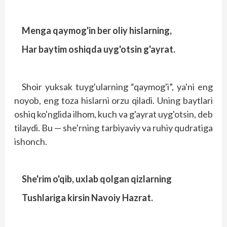
Menga qaymog'in ber oliy hislarning,
Har baytim oshiqda uyg'otsin g'ayrat.
Shoir yuksak tuyg'ularning “qaymog'i”, ya'ni eng
noyob, eng toza hislarni orzu qiladi. Uning baytlari
oshiq ko'nglida ilhom, kuch va g'ayrat uyg'otsin, deb
tilaydi. Bu — she'rning tarbiyaviy va ruhiy qudratiga
ishonch.
She'rim o'qib, uxlab qolgan qizlarning
Tushlariga kirsin Navoiy Hazrat.