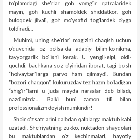
to'plamdagi she'rlar goh yomg'ir qatralaridek
mayin, goh kuchli shamoldek shiddatkor, goh
buloqdek jilvali, goh mo'ysafid tog'lardek o'yga
toldiradi…
Muhimi, uning she'rlari mag'zini chaqish uchun
o'quvchida oz bo'lsa-da adabiy bilim-ko'nikma,
tayyorgarlik bo'lishi kerak. U yengil-elpi, oldi-
qochdi, bachkana so'z o'yinidan iborat, tagi bo'sh
“holvaytar”larga parvo ham qilmaydi. Bundan
“bozori chaqqon”, kukuruzday tez hazm bo'ladigan
“shig'ir”larni u juda mayda narsalar deb biladi,
nazdimizda… Balki buni zamon tili bilan
professionalizm deyish mumkindir!
Shoir o'z satrlarini qalbdan qalblarga maktub kabi
uzatadi. She'riyatning zukko, nuktadon shaydolari
bu maktublardan o'z kechinmalari, hayotiy