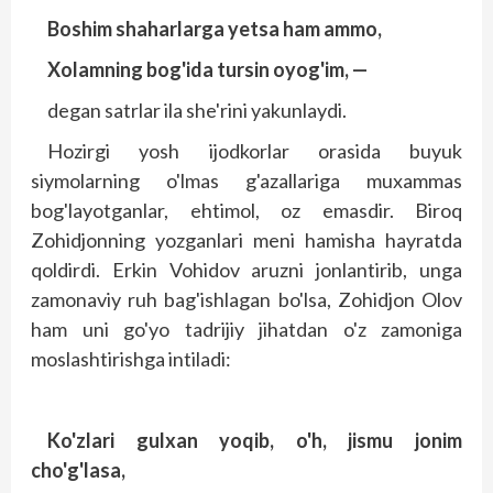
Boshim shaharlarga yetsa ham ammo,
Xolamning bog'ida tursin oyog'im, —
degan satrlar ila she'rini yakunlaydi.
Hozirgi yosh ijodkorlar orasida buyuk
siymolarning o'lmas g'azallariga muxammas
bog'layotganlar, ehtimol, oz emasdir. Biroq
Zohidjonning yozganlari meni hamisha hayratda
qoldirdi. Erkin Vohidov aruzni jonlantirib, unga
zamonaviy ruh bag'ishlagan bo'lsa, Zohidjon Olov
ham uni go'yo tadrijiy jihatdan o'z zamoniga
moslashtirishga intiladi:
Ko'zlari gulxan yoqib, o'h, jismu jonim
cho'g'lasa,