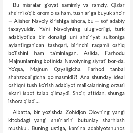
Bu misralar g'oyat samimiy va ramziy. Qizlar
she'rni o'qib orom olsa ham, tushlariga buyuk shoir
— Alisher Navoiy kirishiga ishora, bu — sof adabiy
taxayyuldir. Ya'ni Navoiyning ulug'vorligi, turk
adabiyotida bir donaligi uni she'riyat sultoniga
aylantirganidan tashqari, birinchi raqamli oshiq
bo'lishini ham ta'minlagan. Aslida, Farhodu
Majnunlarning botinida Navoiyning siyrati bor-da.
Yo'qsa, Majnun Qaysligicha, Farhod tanbal
shahzodaligicha qolmasmidi?! Ana shunday ideal
oshiqni tush ko'rish adabiyot malikalarining orzusi
ekani isbot talab qilmaydi. Shoir, aftidan, shunga
ishora qiladi…
Albatta, bir yozishda Zohidjon Olovning yangi
kitobdagi yangi she'rlarini butunlay sharhlash
mushkul. Buning ustiga, kamina adabiyotshunos