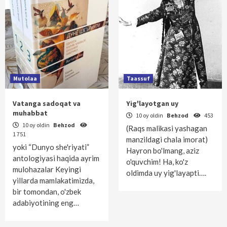
Mutolaa
Taassuf
Vatanga sadoqat va
Yig'layotgan uy
muhabbat
10 oy oldin
Behzod
453
10 oy oldin
Behzod
(Raqs malikasi yashagan
1 751
manzildagi chala imorat)
yoki “Dunyo she'riyati”
Hayron bo'lmang, aziz
antologiyasi haqida ayrim
o'quvchim! Ha, ko'z
mulohazalar Keyingi
oldimda uy yig'layapti….
yillarda mamlakatimizda,
bir tomondan, o'zbek
adabiyotining eng…