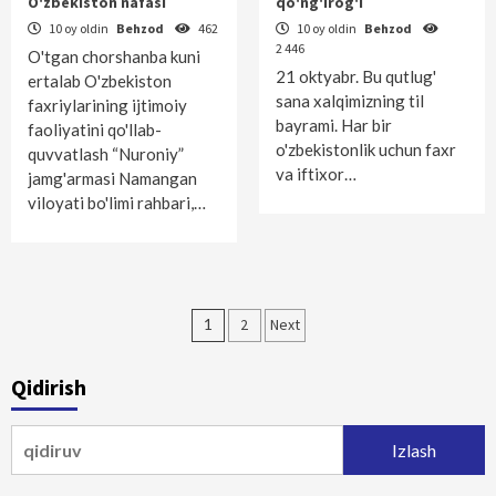
O'zbekiston nafasi
qo'ng'irog'i
10 oy oldin
Behzod
462
10 oy oldin
Behzod
2 446
O'tgan chorshanba kuni
21 oktyabr. Bu qutlug'
ertalab O'zbekiston
sana xalqimizning til
faxriylarining ijtimoiy
bayrami. Har bir
faoliyatini qo'llab-
o'zbekistonlik uchun faxr
quvvatlash “Nuroniy”
va iftixor…
jamg'armasi Namangan
viloyati bo'limi rahbari,…
Maqolalar
1
2
Next
bo‘yicha
Qidirish
harakatlanish
Qidirshish: