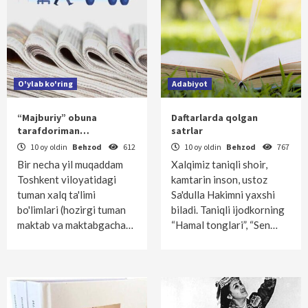
O'ylab ko'ring
Adabiyot
“Majburiy” obuna
Daftarlarda qolgan
tarafdoriman…
satrlar
10 oy oldin
Behzod
612
10 oy oldin
Behzod
767
Bir necha yil muqaddam
Xalqimiz taniqli shoir,
Toshkent viloyatidagi
kamtarin inson, ustoz
tuman xalq ta'limi
Sa'dulla Hakimni yaxshi
bo'limlari (hozirgi tuman
biladi. Taniqli ijodkorning
maktab va maktabgacha…
“Hamal tonglari”, “Sen…