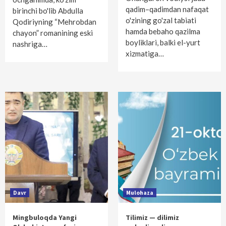
qadim–qadimdan nafaqat
birinchi bo'lib Abdulla
o'zining go'zal tabiati
Qodiriyning “Mehrobdan
hamda bebaho qazilma
chayon” romanining eski
boyliklari, balki el-yurt
nashriga…
xizmatiga…
Davr
Mulohaza
Mingbuloqda Yangi
Tilimiz — dilimiz