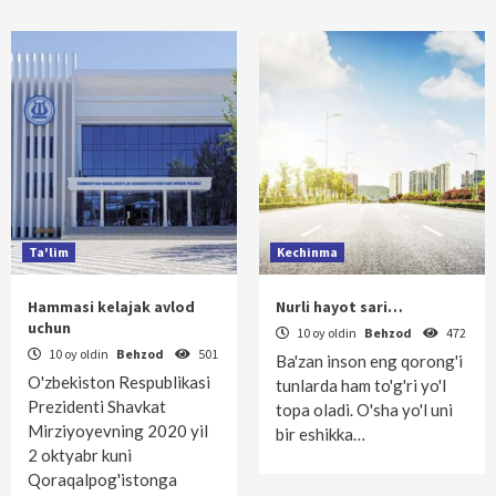
Ta'lim
Kechinma
Hammasi kelajak avlod
Nurli hayot sari…
uchun
10 oy oldin
Behzod
472
10 oy oldin
Behzod
501
Ba'zan inson eng qorong'i
O'zbekiston Respublikasi
tunlarda ham to'g'ri yo'l
Prezidenti Shavkat
topa oladi. O'sha yo'l uni
Mirziyoyevning 2020 yil
bir eshikka…
2 oktyabr kuni
Qoraqalpog'istonga