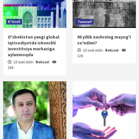
E'tirof
Taassuf
O'zbekiston yangi global
90 yillik nashrning mayog'i
iqtisodiyotda ishonchli
so'ndimi?
investitsiya markaziga
23 soat oldin
Behzod
aylanmoqda
128
23 soat oldin
Behzod
164