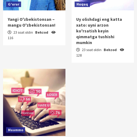
G'urur
Huquq
Yangi O'zbekistonsan –
Uy olishdagi eng katta
mangu O'zbekistonsan!
xato: uyni arzon
ko'rsatish keyin
23 soat oldin
Behzod
qimmatga tushishi
116
mumkin
23 soat oldin
Behzod
128
Muammo