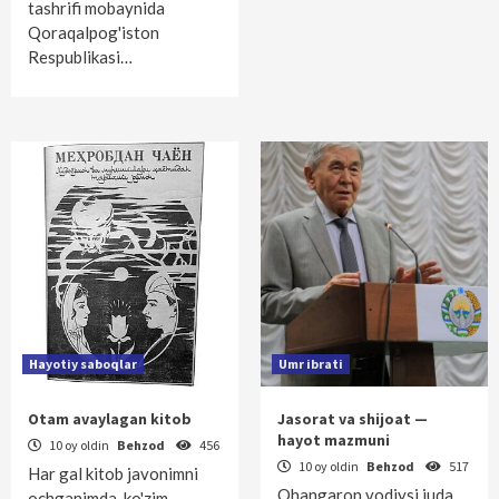
tashrifi mobaynida
Qoraqalpog'iston
Respublikasi…
Hayotiy saboqlar
Umr ibrati
Otam avaylagan kitob
Jasorat va shijoat —
hayot mazmuni
10 oy oldin
Behzod
456
10 oy oldin
Behzod
517
Har gal kitob javonimni
Ohangaron vodiysi juda
ochganimda, ko'zim