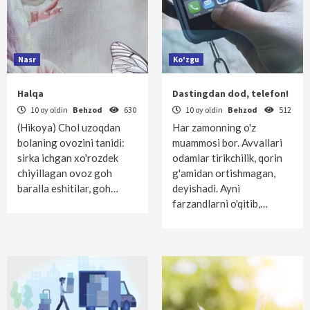
Nasr
Ko'zgu
Halqa
Dastingdan dod, telefon!
10 oy oldin
Behzod
630
10 oy oldin
Behzod
512
(Hikoya) Chol uzoqdan
Har zamonning o'z
bolaning ovozini tanidi:
muammosi bor. Avvallari
sirka ichgan xo'rozdek
odamlar tirikchilik, qorin
chiyillagan ovoz goh
g'amidan ortishmagan,
baralla eshitilar, goh…
deyishadi. Ayni
farzandlarni o'qitib,…