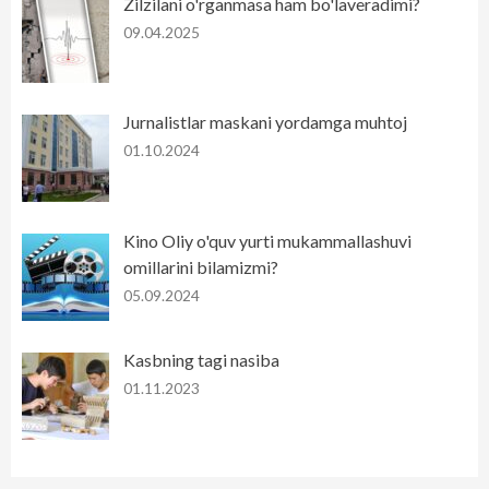
Zilzilani o'rganmasa ham bo'laveradimi?
09.04.2025
Jurnalistlar maskani yordamga muhtoj
01.10.2024
Kino Oliy o'quv yurti mukammallashuvi
omillarini bilamizmi?
05.09.2024
Kasbning tagi nasiba
01.11.2023