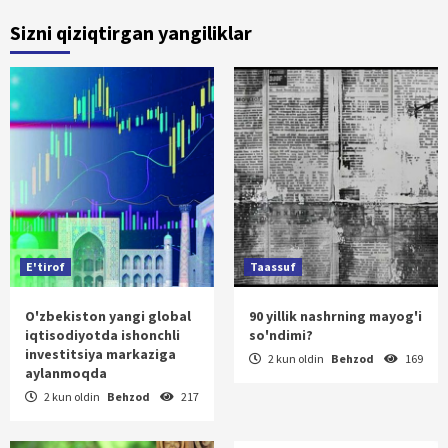
Sizni qiziqtirgan yangiliklar
E'tirof
Taassuf
O'zbekiston yangi global
90 yillik nashrning mayog'i
iqtisodiyotda ishonchli
so'ndimi?
investitsiya markaziga
2 kun oldin
Behzod
169
aylanmoqda
2 kun oldin
Behzod
217