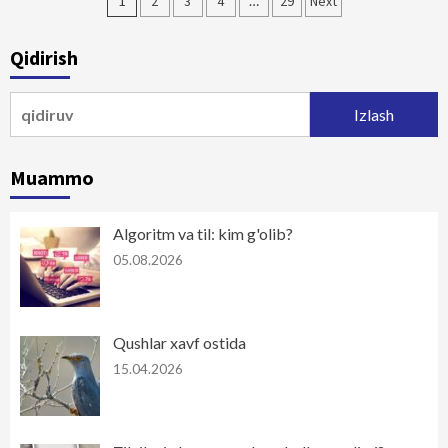
Maqolalar
1
2
3
4
…
29
Next
bo‘yicha
Qidirish
harakatlanish
Qidirshish:
Muammo
Algoritm va til: kim g'olib?
05.08.2026
Qushlar xavf ostida
15.04.2026