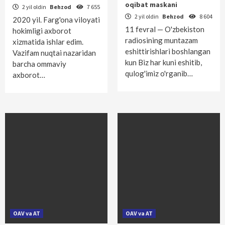
oqibat maskani
2 yil oldin
Behzod
7 655
2 yil oldin
Behzod
8 604
2020 yil. Farg'ona viloyati
11 fevral — O'zbekiston
hokimligi axborot
radiosining muntazam
xizmatida ishlar edim.
eshittirishlari boshlangan
Vazifam nuqtai nazaridan
kun Biz har kuni eshitib,
barcha ommaviy
qulog'imiz o'rganib…
axborot…
OAV va AT
OAV va AT