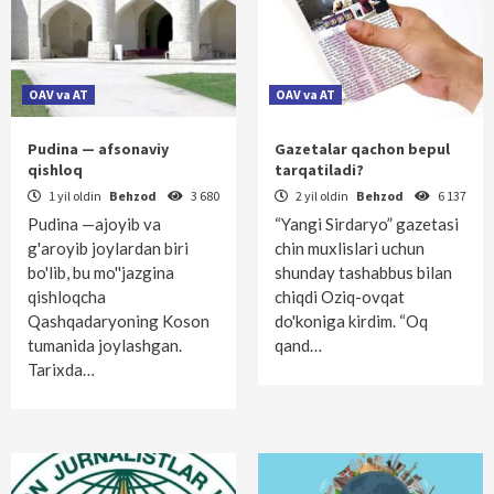
OAV va AT
OAV va AT
Pudina — afsonaviy
Gazetalar qachon bepul
qishloq
tarqatiladi?
1 yil oldin
Behzod
3 680
2 yil oldin
Behzod
6 137
Pudina —ajoyib va
“Yangi Sirdaryo” gazetasi
g'aroyib joylardan biri
chin muxlislari uchun
bo'lib, bu mo''jazgina
shunday tashabbus bilan
qishloqcha
chiqdi Oziq-ovqat
Qashqadaryoning Koson
do'koniga kirdim. “Oq
tumanida joylashgan.
qand…
Tarixda…