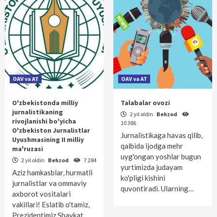
OAV va AT
OAV va AT
O'zbekistonda milliy
Talabalar ovozi
jurnalistikaning
2 yil oldin
Behzod
rivojlanishi bo'yicha
10 386
O'zbekiston Jurnalistlar
Jurnalistikaga havas qilib,
Uyushmasining II milliy
qalbida ijodga mehr
ma'ruzasi
uyg'ongan yoshlar bugun
2 yil oldin
Behzod
7 284
yurtimizda judayam
Aziz hamkasblar, hurmatli
ko'pligi kishini
jurnalistlar va ommaviy
quvontiradi. Ularning…
axborot vositalari
vakillari! Eslatib o'tamiz,
Prezidentimiz Shavkat