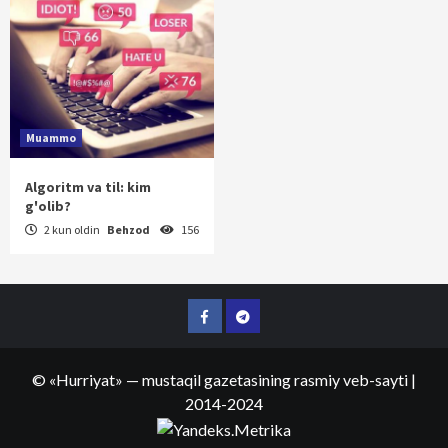
Muammo
Algoritm va til: kim
g'olib?
2 kun oldin
Behzod
156
Facebook
Telegram
©
«Hurriyat»
— mustaqil gazetasining rasmiy veb-sayti
|
2014-2024