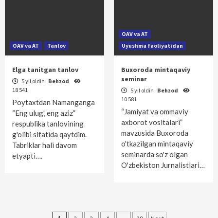
OAV va AT
OAV va AT
Tanlov
Uyushma faoliyatidan
Elga tanitgan tanlov
Buxoroda mintaqaviy
seminar
5 yil oldin
Behzod
18 541
5 yil oldin
Behzod
10 581
Poytaxtdan Namanganga
“Jamiyat va ommaviy
“Eng ulug', eng aziz”
axborot vositalari”
respublika tanlovining
mavzusida Buxoroda
g'olibi sifatida qaytdim.
o'tkazilgan mintaqaviy
Tabriklar hali davom
seminarda so'z olgan
etyapti….
O'zbekiston Jurnalistlari…