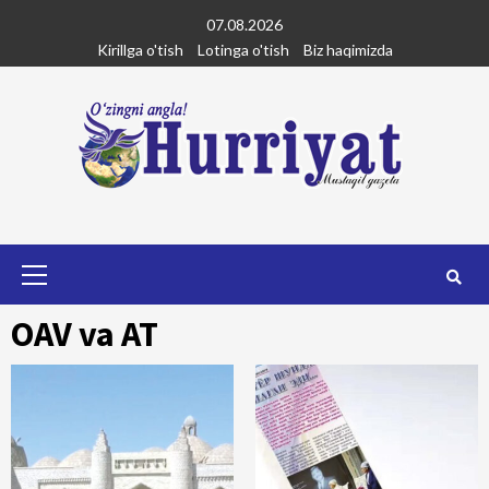
Skip
07.08.2026
to
Kirillga o'tish
Lotinga o'tish
Biz haqimizda
content
Primary
Menu
OAV va AT