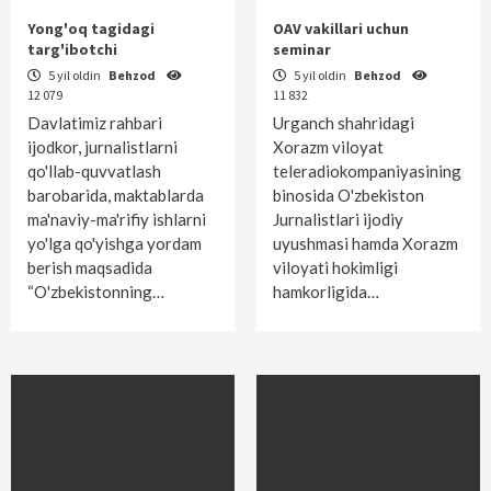
Yong'oq tagidagi
OAV vakillari uchun
targ'ibotchi
seminar
5 yil oldin
Behzod
5 yil oldin
Behzod
12 079
11 832
Davlatimiz rahbari
Urganch shahridagi
ijodkor, jurnalistlarni
Xorazm viloyat
qo'llab-quvvatlash
teleradiokom­paniyasining
barobarida, maktablarda
binosida O'zbekiston
ma'naviy-ma'rifiy ishlarni
Jurnalistlari ijodiy
yo'lga qo'yishga yordam
uyushmasi hamda Xorazm
berish maqsadida
vi­loyati hokimligi
“O'zbekistonning…
hamkorligida…