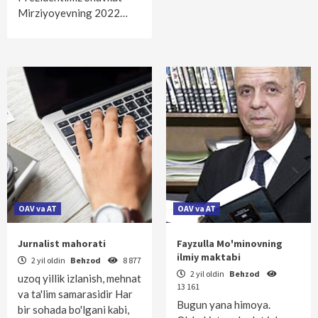
Mirziyoyevning 2022…
OAV va AT
OAV va AT
Jurnalist mahorati
Fayzulla Mo'minovning
ilmiy maktabi
2 yil oldin
Behzod
8 877
2 yil oldin
Behzod
uzoq yillik izlanish, mehnat
13 161
va ta'lim samarasidir Har
Bugun yana himoya.
bir sohada bo'lgani kabi,