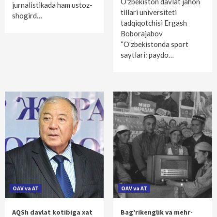
O'zbekiston davlat jahon
jurnalistikada ham ustoz-
tillari universiteti
shogird…
tadqiqotchisi Ergash
Boborajabov
“O'zbekistonda sport
saytlari: paydo…
OAV va AT
OAV va AT
AQSh davlat kotibiga xat
Bag'rikenglik va mehr-