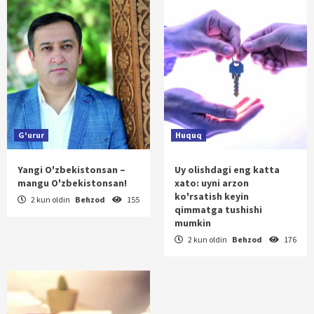
G'urur
Huquq
Yangi O'zbekistonsan –
Uy olishdagi eng katta
mangu O'zbekistonsan!
xato: uyni arzon
ko'rsatish keyin
2 kun oldin
Behzod
155
qimmatga tushishi
mumkin
2 kun oldin
Behzod
176