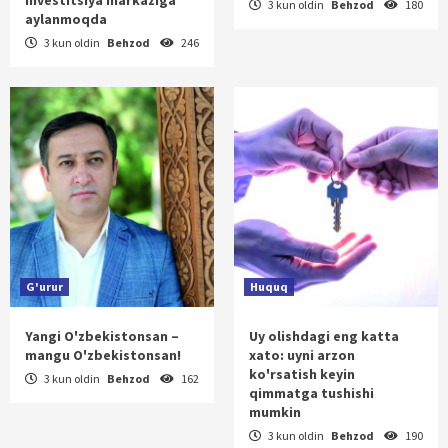
3 kun oldin
Behzod
180
aylanmoqda
3 kun oldin
Behzod
246
G'urur
Huquq
Yangi O'zbekistonsan –
Uy olishdagi eng katta
mangu O'zbekistonsan!
xato: uyni arzon
ko'rsatish keyin
3 kun oldin
Behzod
162
qimmatga tushishi
mumkin
3 kun oldin
Behzod
190