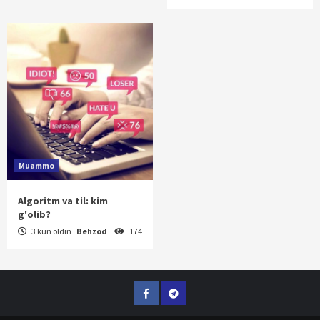
Muammo
Algoritm va til: kim
g'olib?
3 kun oldin
Behzod
174
Facebook
Telegram