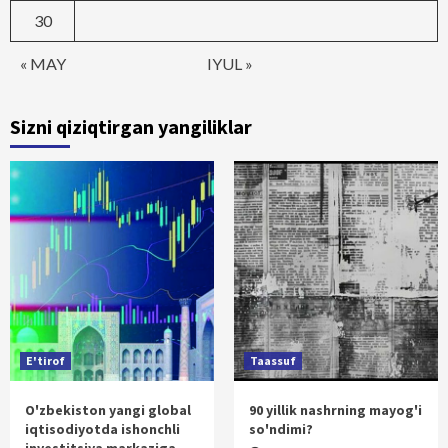
30
« MAY
IYUL »
Sizni qiziqtirgan yangiliklar
E'tirof
Taassuf
O'zbekiston yangi global
90 yillik nashrning mayog'i
iqtisodiyotda ishonchli
so'ndimi?
investitsiya markaziga