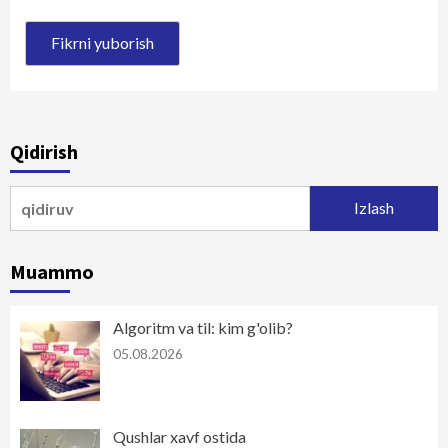
Qidirish
Qidirshish:
Muammo
Algoritm va til: kim g'olib?
05.08.2026
Qushlar xavf ostida