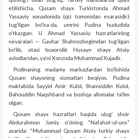
etilishicha, Qusam shayx Turkistonda Ahmad
Yassaviy xonadonida (qiz tomonidan evarasidir)
tug'ilgan bo'lsa-da, umrini Pudina hududida
o'tkazgan. U Ahmad Yassaviy hazratlarining
nevaralari — Gavhar Shahnozbegimdan tug'ilgan
bo'lib, otasi buxorolik Husayn shayx Atoiy
avlodlaridan, ya'ni Xonzoda Muhammad Xojadir.
Pudinaning madaniy markazlardan bo'lishida
Qusam shayxning xizmatlari beqiyos. Pudina
maktabida Sayyid Amir Kulol, Shamsiddin Kulol,
Bahouddin Naqshband va boshqa allomalar ta'lim
olgan.
Qusam shayx hazratlari haqida ulug' shoir
Abdurahmon Jomiy o'zining “Nafahot-ul-uns”
asarida: “Muhammad Qusam Atoiy turkiy shayx