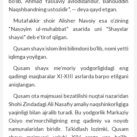
bo'lib, Ahmad Yassaviy avlodidandur, Bahouddin
Naqshbandning ustozidir”, — deya qayd etgan.
Mutafakkir shoir Alisher Navoiy esa o'zining
“Nasoyim ul-muhabbat” asarida uni “Shayxlar
shayxi” deb e'tirof qilgan.
Qusam shayx islom ilmi bilimdoni bo'lib, nomi yetti
iqlimga yoyilgan.
Qusam shayx me'moriy yodgorligidagi eng
qadimgi maqbaralar XI-XIII asrlarda barpo etilgani
aniqlangan.
Qusam ota majmuasi bezatilishi nuqtai nazaridan
Shohi Zindadagi Ali Nasafiy amaliy naqshinkorligiga
yaqinligi bilan ajralib turadi. Bu yodgorlik Markaziy
Osiyo me'morchiligining eng qadimiy va noyob
namunalaridan biridir. Ta'kidlash lozimki, Qusam
shayx majmuasi uslubi XIV asrga xos bo'lib,