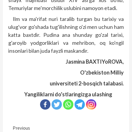
Temuriylar me'morchilik uslubini namoyon etadi.
Ilm va ma'rifat nuri taralib turgan bu tarixiy va
ulug'vor go'shada tug'ilishning o'zi men uchun ham
katta baxtdir. Pudina ana shunday go'zal tarixi,
g'aroyib yodgorliklari va mehribon, oq ko'ngil
insonlari bilan juda fayzli maskandir.
Jasmina BAXTIYoROVA,
O'zbekiston Milliy
universiteti 2-bosqich talabasi.
Yangiliklarni do'stlaringizga ulashing
Continue
Previous