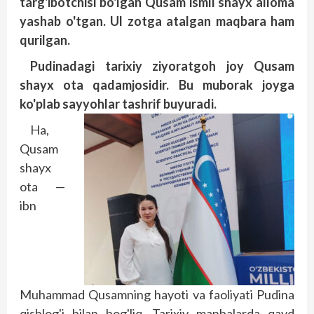
targ'ibotchisi bo'lgan Qusam ismli shayx alloma
yashab o'tgan. Ul zotga atalgan maqbara ham
qurilgan.
Pudinadagi tarixiy ziyoratgoh joy Qusam
shayx ota qadamjosidir. Bu muborak joyga
ko'plab sayyohlar tashrif buyuradi.
Ha,
Qusam
shayx
ota —
ibn
Muhammad Qusamning hayoti va faoliyati Pudina
qishlog'i bilan bog'liq. Tarixiy manbalarda qayd