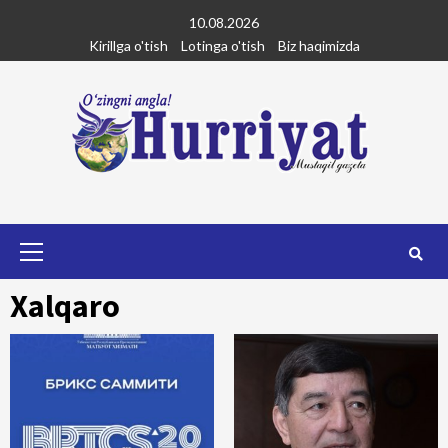
Skip
10.08.2026
to
Kirillga o'tish
Lotinga o'tish
Biz haqimizda
content
Primary
Menu
Xalqaro