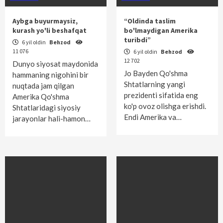
Aybga buyurmaysiz,
“Oldinda taslim
kurash yo'li beshafqat
bo'lmaydigan Amerika
turibdi”
6 yil oldin
Behzod
11 076
6 yil oldin
Behzod
12 702
Dunyo siyosat maydonida
Jo Bayden Qo'shma
hammaning nigohini bir
Shtatlarning yangi
nuqtada jam qilgan
prezidenti sifatida eng
Amerika Qo'shma
ko'p ovoz olishga erishdi.
Shtatlaridagi siyosiy
Endi Amerika va…
jarayonlar hali-hamon…