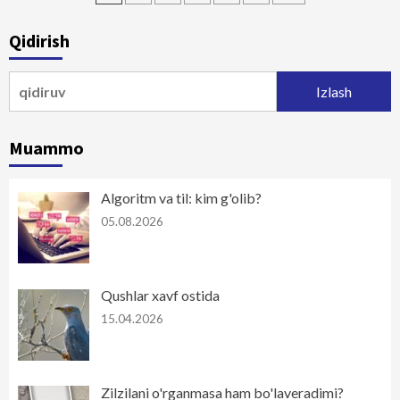
bo‘yicha
Qidirish
harakatlanish
Qidirshish:
Muammo
Algoritm va til: kim g'olib?
05.08.2026
Qushlar xavf ostida
15.04.2026
Zilzilani o'rganmasa ham bo'laveradimi?