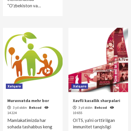
“O'zbekiston va…
Xalqaro
Xalqaro
Muruvvatda mehr bor
Xavfli kasallik sharpalari
3 yil oldin
Behzod
3 yil oldin
Behzod
14 224
10 655
Mamlakatimizda har
OITS, ya'ni orttirilgan
sohada tashabbus keng
immunitet tanqisligi