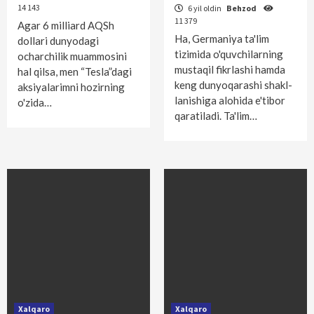
14 143
6 yil oldin
Behzod
11 379
Agar 6 milliard AQSh
Ha, Germaniya ta'lim
dollari dunyodagi
tizimida o'quvchilarning
ocharchilik muammosini
mustaqil fikrlashi hamda
hal qilsa, men “Tesla”dagi
keng dunyoqarashi shakl­
aksiyalarimni hozirning
lanishiga alohida e'tibor
o'zida…
qaratiladi. Ta'lim…
Xalqaro
Xalqaro