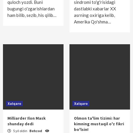
quloch yozdi. Buni
sindromi to'g'risidagi
bugungi o'zgarishlardan
dastlabki xabarlar XX
ham bilib, sezib, his qilib…
asrning oxiriga kelib,
Amerika Qo'shma…
Xalqaro
Xalqaro
Milliarder Ilon Mask
Olmon ta'lim tizimi: har
shunday dedi
kimning mustaqil o'z fikri
bo'lsin!
5 yil oldin
Behzod