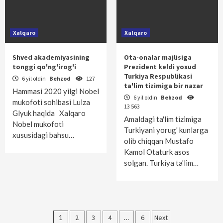
Xalqaro
Xalqaro
Shved akademiyasining
Ota-onalar majlisiga
tonggi qo'ng'irog'i
Prezident keldi yoxud
Turkiya Respublikasi
6 yil oldin
Behzod
127
ta'lim tizimiga bir nazar
Hammasi 2020 yilgi Nobel
6 yil oldin
Behzod
mukofoti sohibasi Luiza
13 563
Glyuk haqida Xalqaro
Amaldagi ta'lim tizimiga
Nobel mukofoti
Turkiyani yorug' kunlarga
xususidagi bahsu…
olib chiqqan Mustafo
Kamol Otaturk asos
solgan. Turkiya ta'lim…
Maqolalar
1
2
3
4
…
6
Next