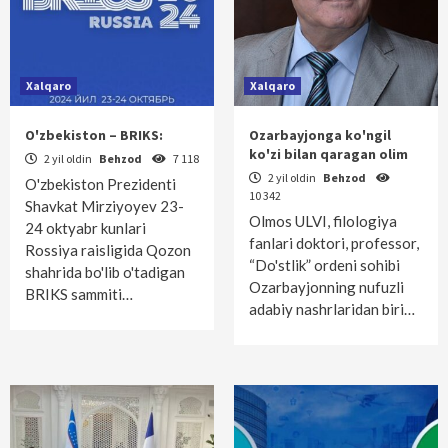
Xalqaro
Xalqaro
O'zbekiston – BRIKS:
Ozarbayjonga ko'ngil
ko'zi bilan qaragan olim
2 yil oldin
Behzod
7 118
2 yil oldin
Behzod
O'zbekiston Prezidenti
10 342
Shavkat Mirziyoyev 23-
Olmos ULVI, filologiya
24 oktyabr kunlari
fanlari doktori, professor,
Rossiya raisligida Qozon
“Do'stlik” ordeni sohibi
shahrida bo'lib o'tadigan
Ozarbayjonning nufuzli
BRIKS sammiti…
adabiy nashrlaridan biri…