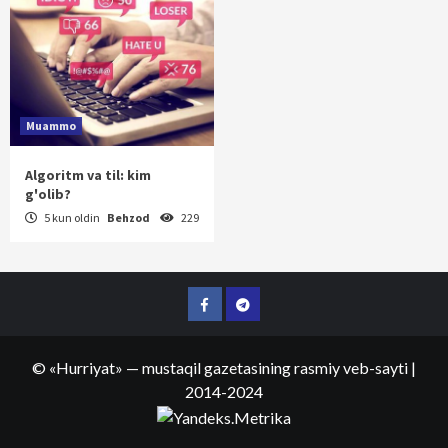
Muammo
Algoritm va til: kim
g'olib?
5 kun oldin
Behzod
229
Facebook
Telegram
©
«Hurriyat»
— mustaqil gazetasining rasmiy veb-sayti
|
2014-2024