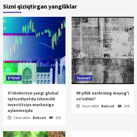
Sizni qiziqtirgan yangiliklar
E'tirof
Taassuf
O'zbekiston yangi global
90 yillik nashrning mayog'i
iqtisodiyotda ishonchli
so'ndimi?
investitsiya markaziga
5 kun oldin
Behzod
239
aylanmoqda
5 kun oldin
Behzod
310