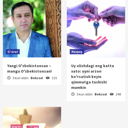
G'urur
Huquq
Yangi O'zbekistonsan –
Uy olishdagi eng katta
mangu O'zbekistonsan!
xato: uyni arzon
ko'rsatish keyin
5 kun oldin
Behzod
215
qimmatga tushishi
mumkin
5 kun oldin
Behzod
248