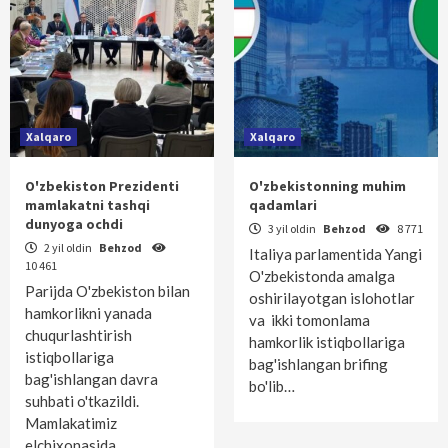
Xalqaro
Xalqaro
O'zbekiston Prezidenti
O'zbekistonning muhim
mamlakatni tashqi
qadamlari
dunyoga ochdi
3 yil oldin
Behzod
8 771
2 yil oldin
Behzod
Italiya parlamentida Yangi
10 461
O'zbekistonda amalga
Parijda O'zbekiston bilan
oshirilayotgan islohotlar
hamkorlikni yanada
va ikki tomonlama
chuqurlashtirish
hamkorlik istiqbollariga
istiqbollariga
bag'ishlangan brifing
bag'ishlangan davra
bo'lib…
suhbati o'tkazildi.
Mamlakatimiz
elchixonasida