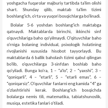
yoshgacha fuqarolar majburiy tartibda ta'lim olishi
shart. Shunday qilib, maktab ta'lim tizimi
boshlang'ich, o'rta va yuqori bosqichlarga bo'linadi.
Bolalar 5-6 yoshdan boshlang'ich maktabga
qatnaydi. Maktablarda birinchi, ikkinchi sinf
o'quvchilariga baho qo'yilmaydi. O'qituvchilar baho
o'rniga bolaning individual, psixologik holatining
rivojlanishi xususida hisobot tayyorlaydi. Bu
maktablarda 6 ballik baholash tizimi qabul qilingan
bo'lib, o'quvchilarga 3-sinfdan boshlab baho
qo'yiladi. Bunga ko'ra, 1 – “a'lo”, 2 – “yaxshi”, 3 –
“qoniqarli”, 4 – “etarli”, 5 – “etarli emas”, 6 –
“qoniqarsiz”. O'quvchilar fanlarni eng kamida “4” ga
o'zlashtirishi kerak. Boshlang'ich bosqichda
bolalarga nemis tili, matematika, tabiatshunoslik,
musiqa, estetika fanlari o'tiladi.