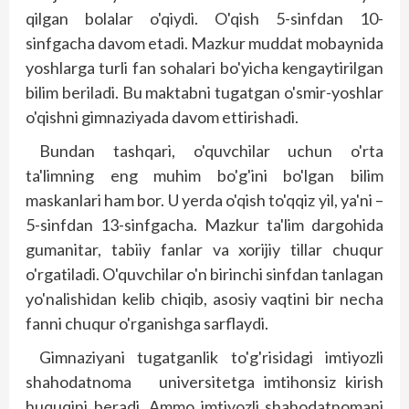
qilgan bolalar o'qiydi. O'qish 5-sinf­dan 10-
sinfgacha davom etadi. Mazkur muddat mobaynida
yoshlarga turli fan sohalari bo'yicha kengaytirilgan
bilim beriladi. Bu maktabni tugatgan o'smir-yoshlar
o'qishni gimnaziyada davom ettirishadi.
Bundan tashqari, o'quvchilar uchun o'rta
ta'limning eng muhim bo'g'ini bo'lgan bilim
maskanlari ham bor. U yerda o'qish to'qqiz yil, ya'ni –
5-sinf­dan 13-sinf­gacha. Mazkur ta'lim dargohida
gumanitar, tabiiy fanlar va xorijiy tillar chuqur
o'rgatiladi. O'quvchilar o'n birinchi sinfdan tanlagan
yo'nalishidan kelib chiqib, asosiy vaqtini bir necha
fanni chuqur o'rganishga sarflaydi.
Gimnaziyani tugatganlik to'g'risidagi imtiyozli
shahodatnoma universitetga imtihonsiz kirish
huquqini beradi. Ammo imtiyozli shahodatnomani