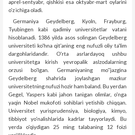
aprel-sentyabr, qishkisi esa oktyabr-mart oylarini
o'z ichiga oladi.
Germaniya Geydelberg, Kyoln, Frayburg,
Tyubingen kabi qadimiy universitetlar vatani
hisoblanadi. 1386 yilda asos solingan Geydelberg
universiteti ko'hna qit'aning eng nufuzli oliy ta'lim
dargohlaridandir. O'rta asrlardayoq ushbu
universitetga kirish yevropalik aslzodalarning
orzusi bo'lgan. Germaniyaning mo''jazgina
Geydelberg shahrida joylashgan mazkur
universitetning nufuzi hozir ham baland. Bu yerdan
Gegel, Yaspers kabi jahon tanigan olimlar, o'nga
yaqin Nobel mukofoti sohiblari yetishib chiqqan.
Universitet yurisprudensiya, biologiya, kimyo,
tibbiyot yo'nalishlarida kadrlar tayyorlaydi. Bu
yerda o'qiydigan 25 ming talabaning 12 foizi