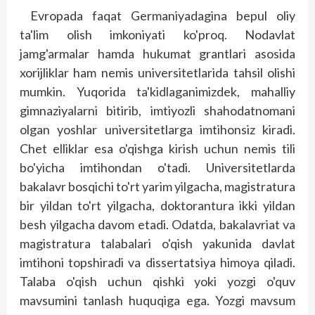
Evropada faqat Germaniyadagina bepul oliy
ta'lim olish imkoniyati ko'proq. Nodavlat
jamg'armalar hamda hukumat grantlari asosida
xorijlik­lar ham nemis universitetlarida tahsil olishi
mumkin. Yuqorida ta'kidlaganimizdek, mahalliy
gimnaziyalarni bitirib, imtiyozli shahodatnomani
olgan yoshlar universitetlarga imtihonsiz kiradi.
Chet elliklar esa o'qishga kirish uchun nemis tili
bo'yicha imtihondan o'tadi. Universitetlarda
bakalavr bosqichi to'rt yarim yilgacha, magistratura
bir yildan to'rt yilgacha, doktorantura ikki yildan
besh yilgacha davom etadi. Odatda, bakalavriat va
magistratura talabalari o'qish yakunida davlat
imtihoni topshiradi va dissertatsiya himoya qiladi.
Talaba o'qish uchun qishki yoki yozgi o'quv
mavsumini tanlash huquqiga ega. Yozgi mavsum