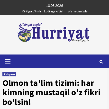
Skip
10.08.2026
to
Kirillga o'tish
Lotinga o'tish
Biz haqimizda
content
Primary
Menu
Xalqaro
Olmon ta'lim tizimi: har
kimning mustaqil o'z fikri
bo'lsin!