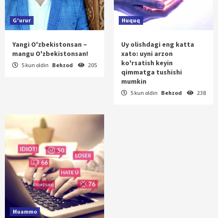
G'urur
Huquq
Yangi O'zbekistonsan –
Uy olishdagi eng katta
mangu O'zbekistonsan!
xato: uyni arzon
ko'rsatish keyin
5 kun oldin
Behzod
205
qimmatga tushishi
mumkin
5 kun oldin
Behzod
238
Muammo