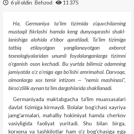
6 yil oldin
Behzod
11 375
Ha, Germaniya ta'lim tizimida o'quvchilarning
mustaqil fikrlashi hamda keng dunyoqarashi shakl­
lanishiga alohida e'tibor qaratiladi. Ta'lim tizimiga
tatbiq etilayotgan yangilanayotgan axborot
texnologiyalaridan unumli foydalanganlarga tizimni
o'rganish oson kechadi. Bu yurtda bilimsiz odamning
jamiyatda o'z o'rniga ega bo'lishi amrimahol. Darvoqe,
olmonlarga xos
temir intizom — “nemis mashinasi”,
birso'zlilik
aynan ta'lim dargohlarida shakllanadi.
Germaniyada maktabgacha ta'lim muassasalari
davlat tizimiga kirmaydi. Bolalar bog'chasi xayriya
jamg'armalari, mahalliy hokimiyat hamda cherkov
vasiyligida faoliyat yuritadi. Shu bilan birga,
korxona va tashkilotlar ham o'z bog'chasiga ega