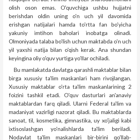
olish oson emas. O'quvchiga ushbu hujjatni
berishdan oldin uning o'n uch yil davomida
erishgan natijalari hamda to'rtta fan bo'yicha
yakuniy imtihon baholari inobatga olinadi.
Olmoniyada talaba bo'lish uchun maktabda o'n uch
yil yaxshi natija bilan o'qish kerak. Ana shundan
keyingina oliy o'quv yurtiga yo'llar ochiladi.
Bu mamlakatda davlatga qarashli maktablar bilan
birga xususiy ta'lim maskanlari ham rivojlangan.
Xususiy maktablar o'rta ta'lim maskanlarining 2
foizini tashkil etadi. O'quv dasturlari an'anaviy
maktablardan farq qiladi. Ularni Federal ta'lim va
madaniyat vazirligi nazorat qiladi. Bu maktablarda
sanoat, til, kosmetika, gimnastika, uy xo'jaligi kabi
ixtisos­lashgan yo'nalishlarda ta'lim beriladi.
Nodavlat ta'lim maskanlari bir-birini qo'llab-