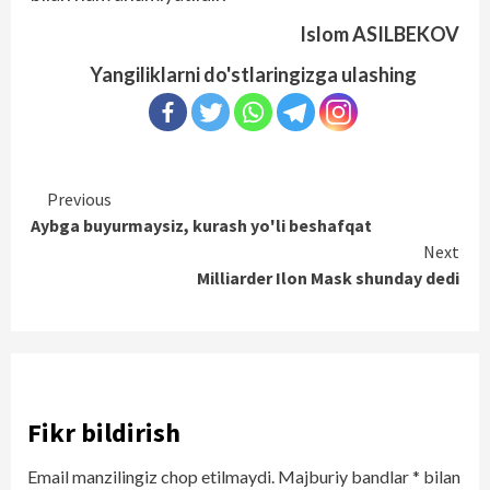
Islom ASILBEKOV
Yangiliklarni do'stlaringizga ulashing
Continue
Previous
Aybga buyurmaysiz, kurash yo'li beshafqat
Reading
Next
Milliarder Ilon Mask shunday dedi
Fikr bildirish
Email manzilingiz chop etilmaydi.
Majburiy bandlar
*
bilan