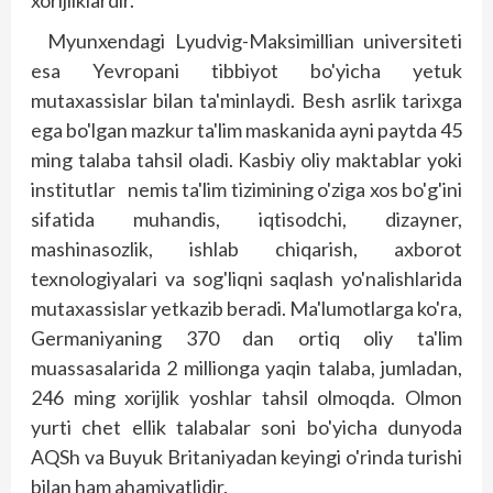
xorijliklardir.
Myunxendagi Lyudvig-Maksimilli­an universiteti
esa Yevropani tibbiyot bo'yicha yetuk
mutaxassislar bilan ta'minlaydi. Besh asrlik tarixga
ega bo'lgan mazkur ta'lim maskanida ayni payt­­da 45
ming talaba tahsil oladi. Kasbiy oliy maktablar yoki
institutlar nemis ta'lim tizimining o'ziga xos bo'g'ini
sifatida muhandis, iqtisodchi, dizayner,
mashinasozlik, ishlab chiqarish, axborot
texnologiyalari va sog'liqni saqlash yo'nalishlarida
mutaxassislar yetkazib beradi. Ma'lumotlarga ko'ra,
Germaniya­ning 370 dan ortiq oliy ta'lim
muassasalarida 2 millionga yaqin talaba, jumladan,
246 ming xorijlik yoshlar tahsil olmoqda. Olmon
yurti chet ellik talabalar soni bo'yicha dunyoda
AQSh va Buyuk Britaniyadan keyingi o'rinda turishi
bilan ham ahamiyatlidir.