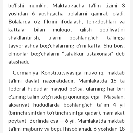
bo'lishi mumkin. Maktab­gacha ta'lim tizimi 3
yoshdan 6 yoshgacha bolalarni qamrab oladi.
Bolalarda o'z fikrini ifodalash, tengdoshlari va
kattalar bilan muloqot qilish qobiliyatini
shakllantirish, ularni bosh­lang'ich ta'limga
tayyorlashda bog'chalarning o'rni katta. Shu bois,
olmonlar bog'chalarni “tafakkur ustaxonasi” deb
atashadi.
Germaniya Konstitutsiyasiga muvofiq, maktab
ta'limi davlat nazoratidadir. Mamlakatda 16 ta
federal hududlar mavjud bo'lsa, ularning har biri
o'zining ta'lim to'g'risidagi qonuniga ega. Masalan,
aksariyat hududlarda bosh­lang'ich ta'lim 4 yil
(birinchi sinf­dan to'rtinchi sinfga qadar), mamlakat
poytaxti Berlinda esa — 6 yil. Mamlakatda maktab
ta'limi majburiy va bepul hisoblanadi. 6 yoshdan 18