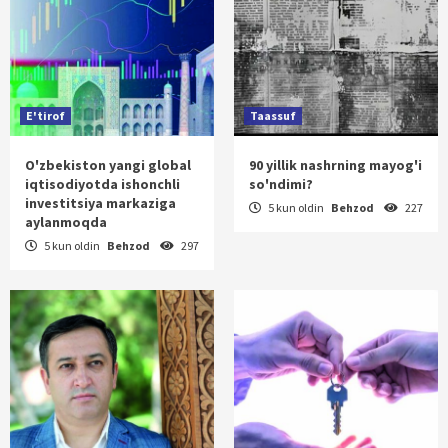
E'tirof
Taassuf
O'zbekiston yangi global
90 yillik nashrning mayog'i
iqtisodiyotda ishonchli
so'ndimi?
investitsiya markaziga
5 kun oldin
Behzod
227
aylanmoqda
5 kun oldin
Behzod
297