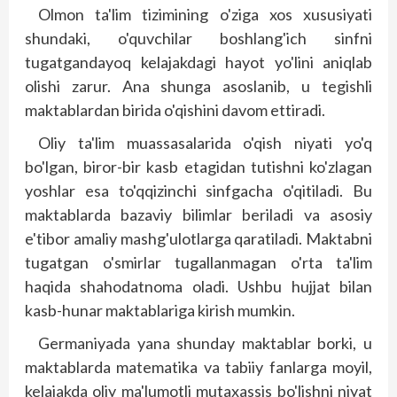
Olmon ta'lim tizimining o'ziga xos xususiyati
shundaki, o'quvchilar bosh­lang'ich sinfni
tugatgandayoq kelajakdagi hayot yo'lini aniqlab
olishi zarur. Ana shunga asoslanib, u tegishli
maktab­lardan birida o'qishini davom ettiradi.
Oliy ta'lim muassasalarida o'qish niyati yo'q
bo'lgan, biror-bir kasb etagidan tutishni ko'zlagan
yoshlar esa to'qqizinchi sinfgacha o'qitiladi. Bu
maktab­larda bazaviy bilimlar beriladi va asosiy
e'tibor amaliy mashg'ulotlarga qaratiladi. Maktabni
tugatgan o'smirlar tugallanmagan o'rta ta'lim
haqida shahodatnoma oladi. Ushbu hujjat bilan
kasb-hunar maktablariga kirish mumkin.
Germaniyada yana shunday maktablar borki, u
maktablarda matematika va tabiiy fanlarga moyil,
kelajakda oliy ma'lumotli mutaxassis bo'lishni niyat