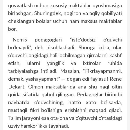
quvvatlash uchun xususiy maktablar uyushmasiga
birlashgan. Shuningdek, nogiron va aqliy qobiliyati
cheklangan bolalar uchun ham maxsus maktablar
bor.
Nemis pedagoglari “iste'dodsiz o'quvchi
bo'lmaydi”, deb hisoblashadi. Shunga ko'ra, ular
o'quvchi ongidagi hali ochilmagan qirralarni kashf
etish, ularni yangilik va ixtirolar ruhida
tarbiyalashga intiladi. Masalan, “Fikrlayapmanmi,
demak, yashayapman!” — degan edi faylasuf Rene
Dekart. Olmon maktablarida ana shu naql oltin
qoida sifatida qabul qilingan. Pedagoglar birinchi
navbatda o'quvchining, hatto xato bo'lsa-da,
mustaqil fikri bo'lishiga erishishni maqsad qiladi.
Ta'lim jarayoni esa ota-ona va o'qituvchi o'rtasidagi
uzviy hamkorlikka tayanadi.