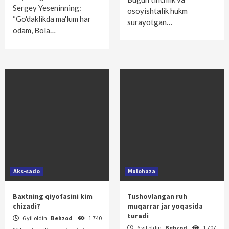
Sergey Yeseninning:
osoyishtalik hukm
“Go'daklikda ma'lum har
surayotgan…
odam, Bola…
Aks-sado
Mulohaza
Baxtning qiyofasini kim
Tushovlangan ruh
chizadi?
muqarrar jar yoqasida
turadi
6 yil oldin
Behzod
1 740
6 yil oldin
Behzod
1 707