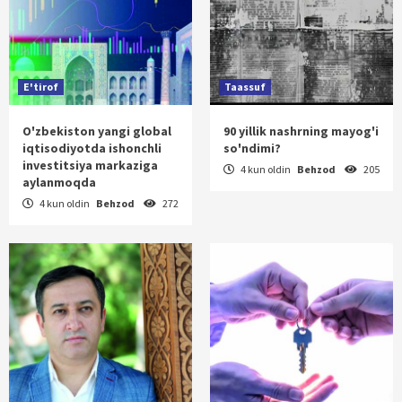
E'tirof
Taassuf
O'zbekiston yangi global
90 yillik nashrning mayog'i
iqtisodiyotda ishonchli
so'ndimi?
investitsiya markaziga
4 kun oldin
Behzod
205
aylanmoqda
4 kun oldin
Behzod
272