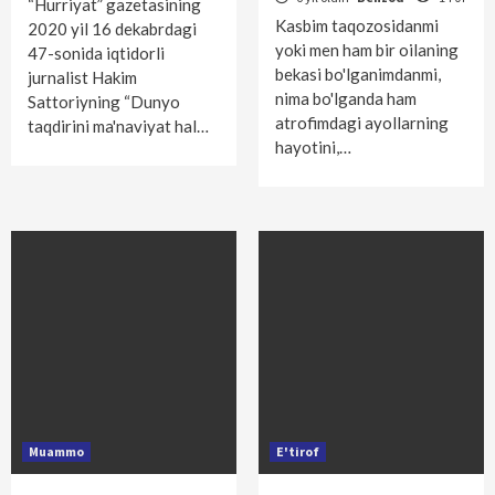
“Hurriyat” gazetasining
Kasbim taqozosidanmi
2020 yil 16 dekabrdagi
yoki men ham bir oilaning
47-sonida iqtidorli
bekasi bo'lganimdanmi,
jurnalist Hakim
nima bo'lganda ham
Sattoriyning “Dunyo
atrofimdagi ayollarning
taqdirini ma'naviyat hal…
hayotini,…
Muammo
E'tirof