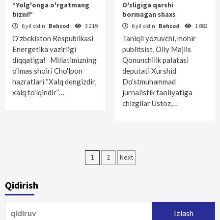
“Yolg'onga o'rgatmang
O'zligiga qarshi
bizni!”
bormagan shaxs
6 yil oldin
Behzod
3 219
6 yil oldin
Behzod
1 882
O'zbekiston Respublikasi
Taniqli yozuvchi, mohir
Energetika vazirligi
publitsist, Oliy Majlis
diqqatiga! Millatimizning
Qonunchilik palatasi
o'lmas shoiri Cho'lpon
deputati Xurshid
hazratlari “Xalq dengizdir,
Do'stmuhammad
xalq to'lqindir”…
jurnalistik faoliyatiga
chizgilar Ustoz,…
Maqolalar
1
2
Next
bo‘yicha
Qidirish
harakatlanish
Qidirshish: