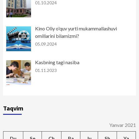
01.10.2024
Kino Oliy o'quv yurti mukammallashuvi
omillarini bilamizmi?
05.09.2024
Kasbning tagi nasiba
01.11.2023
Taqvim
Yanvar 2021
Du
Se
Ch
Pa
Ju
Sh
Ya