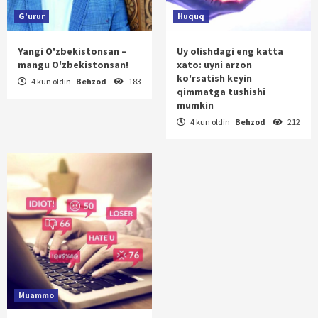
G'urur
Huquq
Yangi O'zbekistonsan –
Uy olishdagi eng katta
mangu O'zbekistonsan!
xato: uyni arzon
ko'rsatish keyin
4 kun oldin
Behzod
183
qimmatga tushishi
mumkin
4 kun oldin
Behzod
212
Muammo