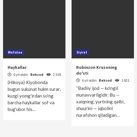
Mutolaa
Siyrat
Haykallar
Robinzon Kruzoning
do'sti
6 yil oldin
Behzod
2 334
6 yil oldin
Behzod
1 821
(Hikoya) Xiyobonda
“Badiiy ijod — ko'ngil
bugun sukunat hukm surar,
munavvarligidir. Bu —
kuzgi yomg'irdan so'ng
xalqning, yurtning qalbi,
barcha haykallar sof va
shuurini — iqbolini
bug'ubor his…
nurafshon qiladigan…