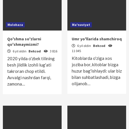
Mulohaza
Ma'naviyat
Qo'shma so'zlarni
Umr yo'llarida shamchiroq
qo'shmaymizmi?
6 yil oldin
Behzod
11 045
6 yil oldin
Behzod
3 816
Kitoblarda o'ziga xos
2020 yilda o'zbek tilining
joziba bor, kitoblar bizga
besh jildlik izohli lug'ati
huzur bag'ishlaydi: ular biz
takroran chop etildi.
bilan suhbatlashadi, bizga
Avvalgi nashrdan farqi,
olijanob…
zamona…