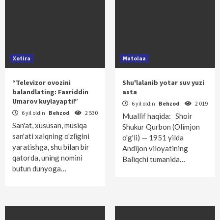
Xotira
Mutolaa
“Televizor ovozini
Shu'lalanib yotar suv yuzi
balandlating: Faxriddin
asta
Umarov kuylayapti!”
6 yil oldin
Behzod
2 019
6 yil oldin
Behzod
2 530
Muallif haqida: Shoir
San'at, xususan, musiqa
Shukur Qurbon (Olimjon
san'ati xalqning o'zligini
o'g'li) — 1951 yilda
yaratishga, shu bilan bir
Andijon viloyatining
qatorda, uning nomini
Baliqchi tumanida…
butun dunyoga…