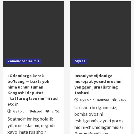
Zamondoshlarimiz
Siyrat
«Odamlarga kerak
Insoniyat vijdoniga
bo'lsang — baxt» yoki
murojaat yoxud urushni
nima uchun tuman
yenggan jurnalistning
Kengashi deputati
tavbasi
“kattaroq lavozim”ni rad
6 yil oldin
Behzod
2 022
etdi?
Urushda bo'lganmisiz,
6 yil oldin
Behzod
2 751
bomba ovozini
Soatmo'minning bolalik
eshitganmisiz yoki porox
yillarini eslasam, negadir
hidini-chi, hidlaganmisiz?
xayolimga rus shoiri
Bugun tinchlik va