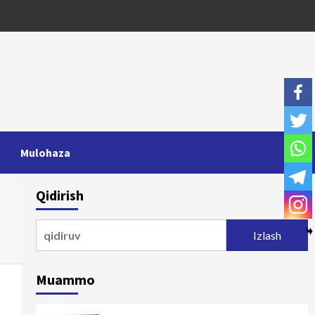
Mulohaza
Qidirish
Qidirshish:
Muammo