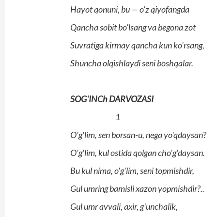
Hayot qonuni, bu — o'z qiyofangda
Qancha sobit bo'lsang va begona zot
Suvratiga kirmay qancha kun ko'rsang,
Shuncha olqishlaydi seni boshqalar.
SOG'INCh DARVOZASI
1
O'g'lim, sen borsan-u, nega yo'qdaysan?
O'g'lim, kul ostida qolgan cho'g'daysan.
Bu kul nima, o'g'lim, seni topmishdir,
Gul umring bamisli xazon yopmishdir?..
Gul umr avvali, axir, g'unchalik,