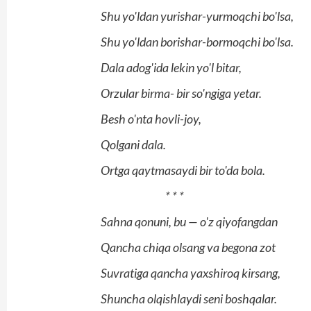
Shu yo'ldan yurishar-yurmoqchi bo'lsa,
Shu yo'ldan borishar-bormoqchi bo'lsa.
Dala adog'ida lekin yo'l bitar,
Orzular birma- bir so'ngiga yetar.
Besh o'nta hovli-joy,
Qolgani dala.
Ortga qaytmasaydi bir to'da bola.
* * *
Sahna qonuni, bu — o'z qiyofangdan
Qancha chiqa olsang va begona zot
Suvratiga qancha yaxshiroq kirsang,
Shuncha olqishlaydi seni boshqalar.