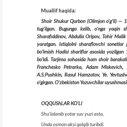
Muallif haqida:
Shoir Shukur Qurbon (Olimjon o'g'li) — 1
tug'ilgan. Bugunga kelib, o'nga yaqin s
Sharafiddinov, Abdulla Oripov, Tohir Mal
yaratgan. Istiqlolni sharaflovchi sonetlar
bo'lmish Hadisi shariflar asosida yozilgan 
bo'ldi. Tarjima sohasida ham shoir barakal
Franchesko Petrarka, Adam Miskevich, 
A.S.Pushkin, Rasul Hamzatov, Ye. Yevtushen
o'girgan. O'zbekiston Yozuvchilar uyushmasi 
OQQUShLAR KO'LI
Shu'lalanib yotar suv yuzi asta,
Unda osmon aksi qalqib turibdi.