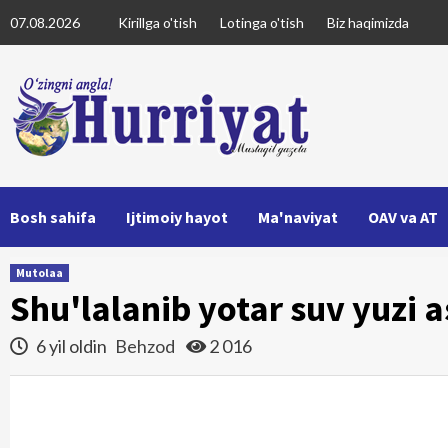
Skip
07.08.2026
Kirillga o'tish
Lotinga o'tish
Biz haqimizda
to
content
Bosh sahifa
Ijtimoiy hayot
Ma'naviyat
OAV va AT
Mutolaa
Shu'lalanib yotar suv yuzi a
6 yil oldin
Behzod
2 016