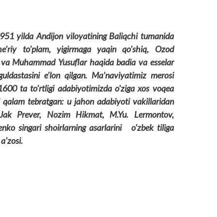
951 yilda Andijon viloyatining Baliqchi tumanida
he'riy to'plam, yigirmaga yaqin qo'shiq, Ozod
ik va Muhammad Yusuflar haqida badia va esselar
 guldastasini e'lon qilgan. Ma'naviyatimiz merosi
1600 ta to'rtligi adabiyotimizda o'ziga xos voqea
i qalam tebratgan: u jahon adabiyoti vakillaridan
Jak Prever, Nozim Hikmat, M.Yu. Lermontov,
ko singari shoirlarning asarlarini o'zbek tiliga
a'zosi.