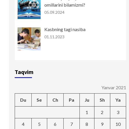
omillarini bilamizmi?
05.09.2024
Kasbning tagi nasiba
01.11.2023
Taqvim
Yanvar 2021
Du
Se
Ch
Pa
Ju
Sh
Ya
1
2
3
4
5
6
7
8
9
10