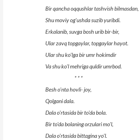
Bir qancha oqqushlar tashvish bilmasdan,
Shu moviy og'ushda suzib yuribdi.
Erkalanib, suvga bosh urib bir-bir,
Ular zavq topgaylar, topgaylar hayot.
Ular shu ko'lga bir umr hokimdir
Va shu ko'l mehriga quldir umrbod.
* * *
Besh o'nta hovli- joy,
Qolgani dala.
Dala o'rtasida bir to'da bola.
Bir to'da bolaning orzulari mo'l,
Dala o'rtasida bittagina yo'l.