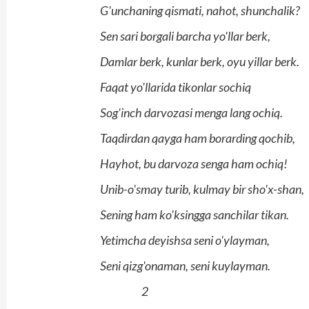
G'unchaning qismati, nahot, shunchalik?
Sen sari borgali barcha yo'llar berk,
Damlar berk, kunlar berk, oyu yillar berk.
Faqat yo'llarida tikonlar sochiq
Sog'inch darvozasi menga lang ochiq.
Taqdirdan qayga ham borarding qochib,
Hayhot, bu darvoza senga ham ochiq!
Unib-o'smay turib, kulmay bir sho'x-shan,
Sening ham ko'ksingga sanchilar tikan.
Yetimcha deyishsa seni o'ylayman,
Seni qizg'onaman, seni kuylayman.
2