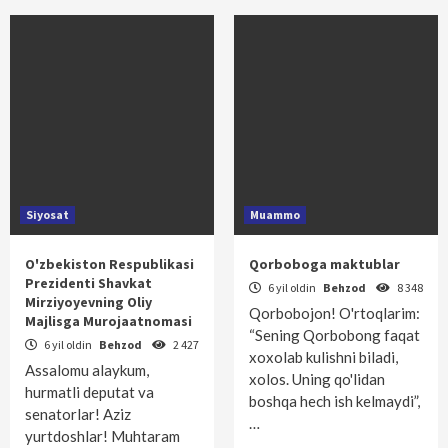
Siyosat
Muammo
O'zbekiston Respublikasi
Qorboboga maktublar
Prezidenti Shavkat
6 yil oldin
Behzod
8 348
Mirziyoyevning Oliy
Qorbobojon! O'rtoqlarim:
Majlisga Murojaatnomasi
“Sening Qorbobong faqat
6 yil oldin
Behzod
2 427
xoxolab kulishni biladi,
Assalomu alaykum,
xolos. Uning qo'lidan
hurmatli deputat va
boshqa hech ish kelmaydi”,
senatorlar! Aziz
…
yurtdoshlar! Muhtaram