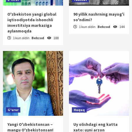
O'zbekiston yangi global
90 yillik nashrning mayog'i
iqtisodiyotda ishonchli
so'ndimi?
investitsiya markaziga
1 kun oldin
Behzod
144
aylanmoqda
1 kun oldin
Behzod
188
G'urur
Huquq
Yangi O'zbekistonsan –
Uy olishdagi eng katta
mangu O'zbekistonsan!
xato: uyni arzon