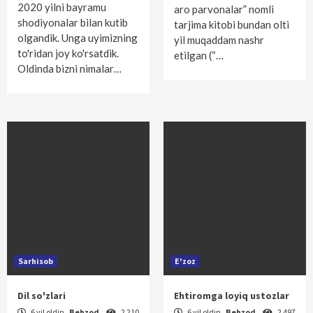
2020 yilni bayramu
aro parvonalar” nomli
shodiyonalar bilan kutib
tarjima kitobi bundan olti
olgandik. Unga uyimizning
yil muqaddam nashr
to'ridan joy ko'rsatdik.
etilgan (“…
Oldinda bizni nimalar…
Sarhisob
E'zoz
Dil so'zlari
Ehtiromga loyiq ustozlar
6 yil oldin
Behzod
2 210
6 yil oldin
Behzod
2 497