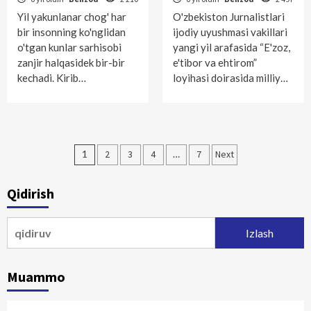
Yil yakunlanar chog' har
O'zbekiston Jurnalistlari
bir insonning ko'nglidan
ijodiy uyushmasi vakillari
o'tgan kunlar sarhisobi
yangi yil arafasida “E'zoz,
zanjir halqasidek bir-bir
e'tibor va ehtirom”
kechadi. Kirib…
loyihasi doirasida milliy…
Maqolalar
1
2
3
4
…
7
Next
bo‘yicha
Qidirish
harakatlanish
Qidirshish:
Muammo