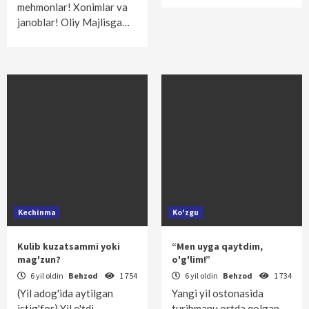
mehmonlar! Xonimlar va
janoblar! Oliy Majlisga…
Kechinma
Ko'zgu
Kulib kuzatsammi yoki
“Men uyga qaytdim,
mag'zun?
o'g'lim!”
6 yil oldin
Behzod
1 754
6 yil oldin
Behzod
1 734
(Yil adog'ida aytilgan
Yangi yil ostonasida
istig'for) Yil o'tdi.
turibmanu ortda qolgan