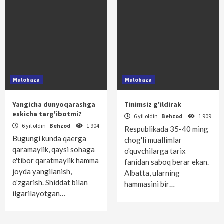
Mulohaza
Mulohaza
Yangicha dunyoqarashga
Tinimsiz g'ildirak
eskicha targ'ibotmi?
6 yil oldin
Behzod
1 909
6 yil oldin
Behzod
1 904
Respublikada 35-40 ming
Bugungi kunda qaerga
chog'li muallimlar
qaramaylik, qaysi sohaga
o'quvchilarga tarix
e'tibor qaratmaylik hamma
fanidan saboq berar ekan.
joyda yangilanish,
Albatta, ularning
o'zgarish. Shiddat bilan
hammasini bir…
ilgarilayotgan…