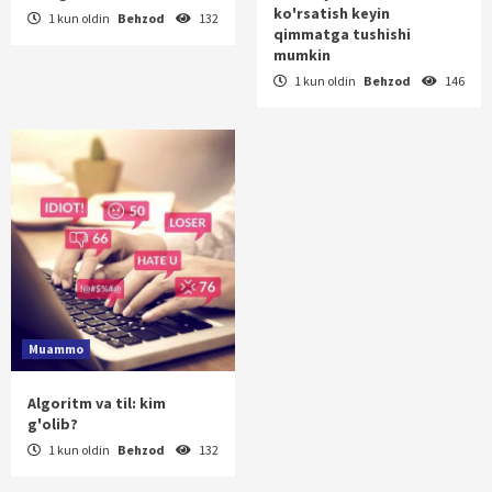
ko'rsatish keyin
1 kun oldin
Behzod
132
qimmatga tushishi
mumkin
1 kun oldin
Behzod
146
Muammo
Algoritm va til: kim
g'olib?
1 kun oldin
Behzod
132