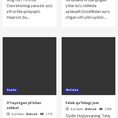
Davrimizning yana bir aziz
yillar ko'z oldimda
yili ortda qolayapti.
aylanadi.Ozodlikdan ayro
Haqrost, bu…
o'tgan olti yilni uyimiz…
Xanda
Mutolaa
O'tayotgan yil bilan
Falak qo'lidagi jom
suhbat
6 yil oldin
Behzod
1 936
6 yil oldin
Behzod
1 773
Oydin Hojiyevaning “Ishq