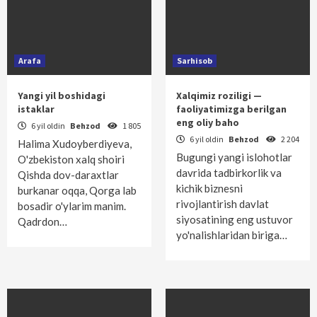
Arafa
Sarhisob
Yangi yil boshidagi
Xalqimiz roziligi —
istaklar
faoliyatimizga berilgan
eng oliy baho
6 yil oldin
Behzod
1 805
6 yil oldin
Behzod
2 204
Halima Xudoyberdiyeva,
Bugungi yangi islohotlar
O'zbekiston xalq shoiri
davrida tadbirkorlik va
Qishda dov-daraxtlar
kichik biznesni
burkanar oqqa, Qorga lab
rivojlantirish davlat
bosadir o'ylarim manim.
siyosatining eng ustuvor
Qadrdon…
yo'nalishlaridan biriga…