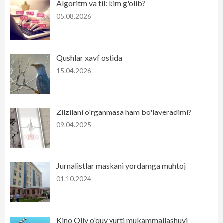
Algoritm va til: kim g'olib?
05.08.2026
Qushlar xavf ostida
15.04.2026
Zilzilani o'rganmasa ham bo'laveradimi?
09.04.2025
Jurnalistlar maskani yordamga muhtoj
01.10.2024
Kino Oliy o'quv yurti mukammallashuvi