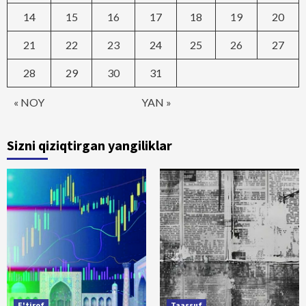
14
15
16
17
18
19
20
21
22
23
24
25
26
27
28
29
30
31
« NOY
YAN »
Sizni qiziqtirgan yangiliklar
E'tirof
Taassuf