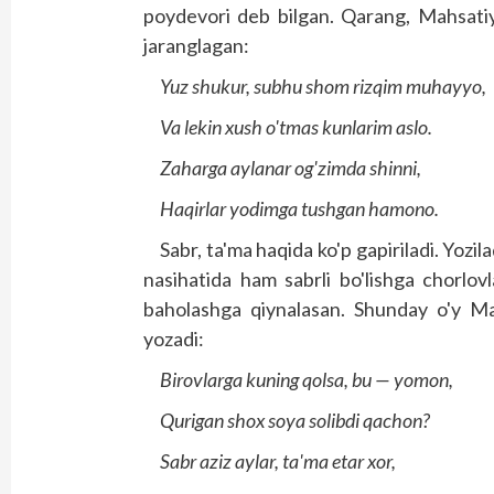
poydevori deb bilgan. Qarang, Mahsatiy
jaranglagan:
Yuz shukur, subhu shom rizqim muhayyo,
Va lekin xush o'tmas kunlarim aslo.
Zaharga aylanar og'zimda shinni,
Haqirlar yodimga tushgan hamono.
Sabr, ta'ma haqida ko'p gapiriladi. Yoz
nasihatida ham sabrli bo'lishga chorlovla
baholashga qiynalasan. Shunday o'y Ma
yozadi:
Birovlarga kuning qolsa, bu — yomon,
Qurigan shox soya solibdi qachon?
Sabr aziz aylar, ta'ma etar xor,