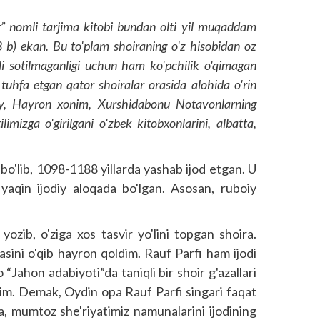
r
”
nomli
tarjima
kitobi
bundan
olti
yil
muqaddam
08
b
)
ekan
.
Bu
to'plam
shoiraning
o'z
hisobidan
oz
i
sotilmaganligi
uchun
ham
ko'pchilik
o'qimagan
tuhfa
etgan
qator
shoiralar
orasida
alohida
o'rin
y
,
Hayron
xonim
,
Xurshidabonu
Notavonlarning
tilimizga
o'girilgani
o'zbek
kitobxonlarini
,
albatta
,
bo'lib, 1098-1188 yillarda yashab ijod etgan. U
aqin ijodiy aloqada bo'lgan. Asosan, ruboiy
zib, o'ziga xos tasvir yo'lini topgan shoira.
sini o'qib hayron qoldim. Rauf Parfi ham ijodi
Jahon adabiyoti”da taniqli bir shoir g'azallari
dim. Demak, Oydin opa Rauf Parfi singari faqat
-da, mumtoz she'riyatimiz namunalarini ijodining