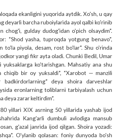
oqada ekanligini yuqorida aytdik. Xo'sh, u qay
g deyarli barcha ruboiylarida ayol qalbi ko'rinib
n chog'i, gulday dudog'idan o'pich olsaydim”.
i bor: “Shod yasha, tuproqda yotgung benavo”,
to'la piyola, desam, rost bo'lar”. Shu o'rinda
jodkor yangi fikr ayta oladi. Chunki Bedil, Umar
yuksaklarga ko'tarishgan. Mahsatiy ana shu
n chiqib bir oy yuksaldi”, “Xarobot — manzili
r badkirdorlarning” deya shoira darveshlar
ysida eronlarning toliblarni tarbiyalash uchun
a deya zarar keltirdim”.
 yillari XIX asrning 50 yillarida yashab ijod
shahrida Kang'arli dumbuli avlodiga mansub
san, g'azal janrida ijod qilgan. Shoira yozadi:
oshqa”. O'ylanib qolasan: foniy dunyoda bo'sh