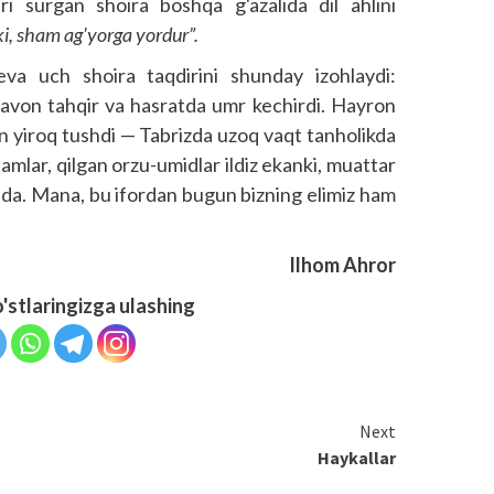
ari surgan shoira boshqa g'azalida dil ahlini
i, sham ag'yorga yordur”.
va uch shoira taqdirini shunday izohlaydi:
otavon tahqir va hasratda umr kechirdi. Hayron
an yiroq tushdi — Tabrizda uzoq vaqt tanholikda
amlar, qilgan orzu-umidlar ildiz ekanki, muattar
oqda. Mana, bu ifordan bugun bizning elimiz ham
Ilhom Ahror
o'stlaringizga ulashing
Next
Haykallar