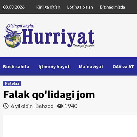
Skip
08.08.2026
Kirillga o'tish
Lotinga o'tish
Biz haqimizda
to
content
Bosh sahifa
Ijtimoiy hayot
Ma'naviyat
OAV va AT
Mutolaa
Falak qo'lidagi jom
6 yil oldin
Behzod
1 940