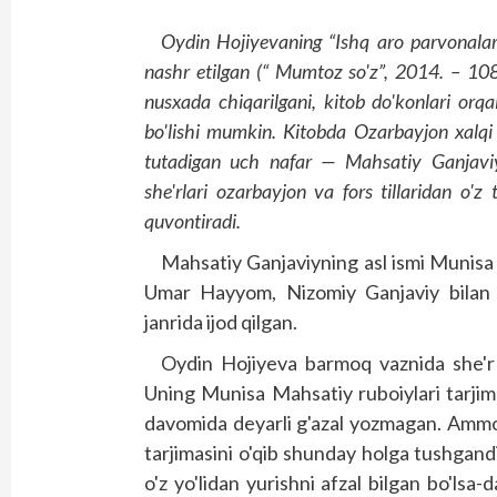
Oydin
Hoj
iyev
aning
“
Ishq
ar
o
parvonala
nashr
etilgan
(“
Mumtoz
so'z
”, 2014. – 1
nusxada
chiqarilgani
,
kitob
do'konlari
orqal
bo'lishi
mumkin
.
Kitobda
Ozarbayjon
xalqi
tutadigan
uch
nafar
—
Mahsatiy
Ganjavi
she'rlari
ozarbayjon
va
fors
tillaridan
o'z
quvontiradi
.
Mahsatiy Ganjaviyning asl ismi Munisa 
Umar Hayyom, Nizomiy Ganjaviy bilan y
janrida ijod qilgan.
Oydin Hojiyeva barmoq vaznida she'r yo
Uning Munisa Mahsatiy ruboiylari tarjima
davomida deyarli g'azal yozmagan. Ammo “
tarjimasini o'qib shunday holga tushgan
o'z yo'lidan yurishni afzal bilgan bo'lsa