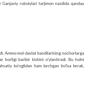
 Ganjaviy ruboiylari tarjimon nazdida qanday
iladi. Ammo mol-davlat bandilarining nochorlarga
r borligi baribir kishini o'ylantiradi. Bu holni
hsatiy ko'nglidan ham kechgan bo'lsa kerak,