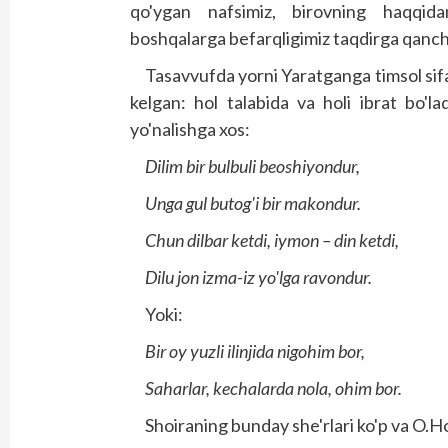
qo'ygan nafsimiz, birovning haqqidan 
boshqalarga befarqligimiz taqdirga qanch
Tasavvufda yorni Yaratganga timsol sifat
kelgan: hol talabida va holi ibrat bo'la
yo'nalishga xos:
Dilim bir bulbuli beoshiyondur,
Unga gul butog'i bir makondur.
Chun dilbar ketdi, iymon – din ketdi,
Dilu jon izma-iz yo'lga ravondur.
Yoki:
Bir oy yuzli ilinjida nigohim bor,
Saharlar, kechalarda nola, ohim bor.
Shoiraning bunday she'rlari ko'p va O.H