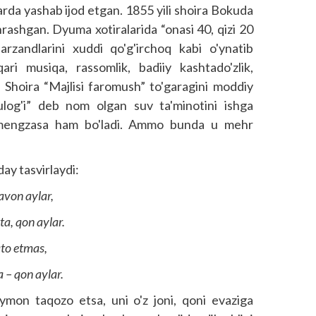
da yashab ijod etgan. 1855 yili shoira Bokuda
rashgan. Dyuma xotiralarida “onasi 40, qizi 20
 farzandlarini xuddi qo'g'irchoq kabi o'ynatib
qari musiqa, rassomlik, badiiy kashtado'zlik,
. Shoira “Majlisi faromush” to'garagini moddiy
ulog'i” deb nom olgan suv ta'minotini ishga
a mengzasa ham bo'ladi. Ammo bunda u mehr
day tasvirlaydi:
avon aylar,
a, qon aylar.
ato etmas,
 – qon aylar.
iymon taqozo etsa, uni o'z joni, qoni evaziga