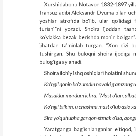
Xurshidabonu Notavon 1832-1897 yillar
fransuz adibi Aleksandr Dyuma bilan uch
yoshlar atrofida bo'lib, ular qo'lidagi
turishi”ni yozadi. Shoira ijoddan tash
ko'ylakka bezak berishda mohir bo'lgan”
jihatdan ta'minlab turgan. “Xon qizi b
tushirgan. Shu buloqni shoira ijodig
bulog'iga aylanadi.
Shoira ilohiy ishq oshiqlari holatini shun
Ko'ngil qonin ko'zumdin novaki g'amzang r
Masaldur mardum ichra: “Mast o'lan, albatt
Ko'ngil bilkim, u chashmi mast o'lub aslo x
Sira yo'q shubha gar qon etmak o'lsa, qonga
Yaratganga bag'ishlanganlar e'tiqod, 