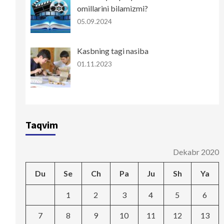
omillarini bilamizmi?
05.09.2024
Kasbning tagi nasiba
01.11.2023
Taqvim
Dekabr 2020
Du
Se
Ch
Pa
Ju
Sh
Ya
1
2
3
4
5
6
7
8
9
10
11
12
13