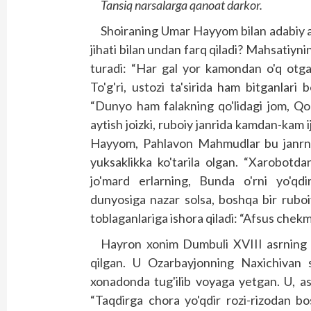
Tansiq narsalarga qanoat darkor.
Shoiraning Umar Hayyom bilan adabiy al
jihati bilan undan farq qiladi? Mahsatiynin
turadi: “Har gal yor kamondan o'q otga
To'g'ri, ustozi ta'sirida ham bitganlar
“Dunyo ham falakning qo'lidagi jom, Qon 
aytish joizki, ruboiy janrida kamdan-kam i
Hayyom, Pahlavon Mahmudlar bu janrni 
yuksaklikka ko'tarila olgan. “Xarobotda
jo'mard erlarning, Bunda o'rni yo'qdi
dunyosiga nazar solsa, boshqa bir ruboi
toblaganlariga ishora qiladi: “Afsus chekm
Hayron xonim Dumbuli XVIII asrning 80
qilgan. U Ozarbayjonning Naxichivan 
xonadonda tug'ilib voyaga yetgan. U, aso
“Taqdirga chora yo'qdir rozi-rizodan b