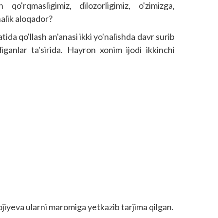
qo'rqmasligimiz, dilozorligimiz, o'zimizga,
alik aloqador?
ida qo'llash an'anasi ikki yo'nalishda davr surib
diganlar ta'sirida. Hayron xonim ijodi ikkinchi
ojiyeva ularni maromiga yetkazib tarjima qilgan.