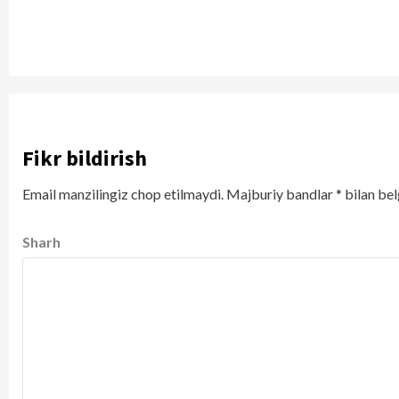
Fikr bildirish
Email manzilingiz chop etilmaydi.
Majburiy bandlar
*
bilan bel
Sharh