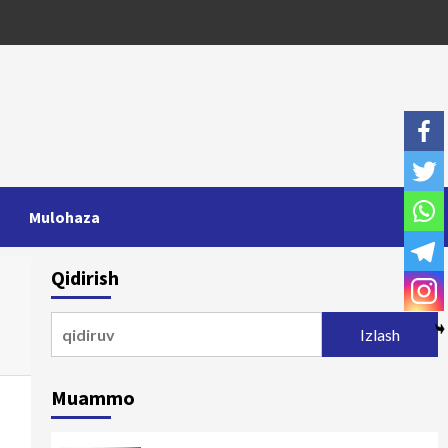
Mulohaza
Qidirish
Qidirshish:
Muammo