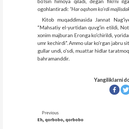
bo'lsin himoya qiladi, degan fikrni ilg
ogohlantiradi:
“Har oqshom ko'rdi majlisdak
Kitob muqaddimasida Jannat Nag'iye
“Mahsatiy el-yurtidan quvg'in etildi, N
xonim majburan Eronga ko'chirildi, yorid
umr kechirdi”. Ammo ular ko'rgan jabru sit
gullar undi, o'sdi, muattar hidlar taratm
bahramanddir.
Yangiliklarni d
Continue
Previous
Eh, qorbobo, qorbobo
Reading