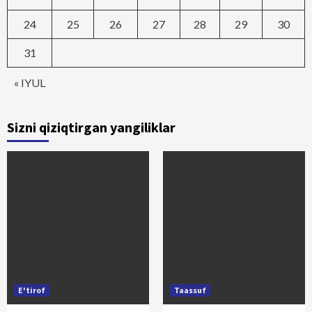
24
25
26
27
28
29
30
31
« IYUL
Sizni qiziqtirgan yangiliklar
E'tirof
Taassuf