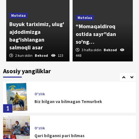
3
Mutolaa
Mutolaa
O'zlik
Buyuk tariximiz, ulug'
“Momaqaldiroq
Tarix tilga kirgan, tarixdan saboq olingan
ajdodimizga
joyda, albatta, bilim va ma'rifat, taraqqiyot
ostida sayr”dan
bag'ishlangan
va adolat bo'ladi
4
so'ng…
salmoqli asar
3 hafta oldin
Behzod
2 kun oldin
Behzod
123
448
O'zlik
Buyuk Temur – Yevropa xaloskori
Asosiy yangiliklar
5
O'zlik
Biz bilgan va bilmagan Temurbek
1
O'zlik
Qari bilganni pari bilmas