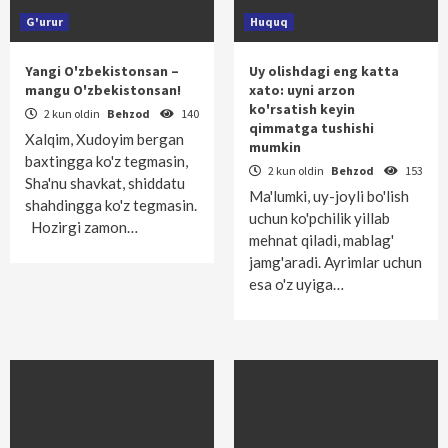
G'urur
Huquq
Yangi O'zbekistonsan –
Uy olishdagi eng katta
mangu O'zbekistonsan!
xato: uyni arzon
ko'rsatish keyin
2 kun oldin
Behzod
140
qimmatga tushishi
Xalqim, Xudoyim bergan
mumkin
baxtingga ko'z tegmasin,
2 kun oldin
Behzod
153
Sha'nu shavkat, shiddatu
Ma'lumki, uy-joyli bo'lish
shahdingga ko'z tegmasin.
uchun ko'pchilik yillab
Hozirgi zamon…
mehnat qiladi, mablag'
jamg'aradi. Ayrimlar uchun
esa o'z uyiga…