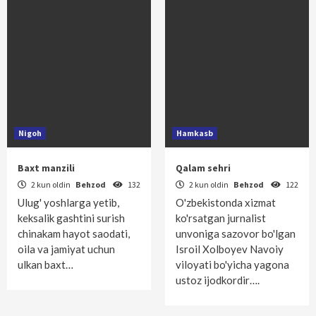
Nigoh
Hamkasb
Baxt manzili
Qalam sehri
2 kun oldin
Behzod
132
2 kun oldin
Behzod
122
Ulug' yoshlarga yetib,
O'zbekistonda xizmat
keksalik gashtini surish
ko'rsatgan jurnalist
chinakam hayot saodati,
unvoniga sazovor bo'lgan
oila va jamiyat uchun
Isroil Xolboyev Navoiy
ulkan baxt…
viloyati bo'yicha yagona
ustoz ijodkordir….