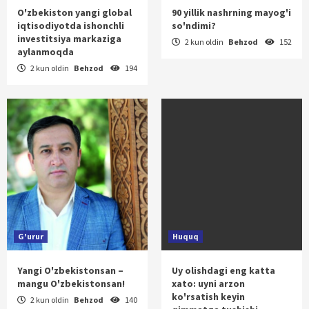
O'zbekiston yangi global
90 yillik nashrning mayog'i
iqtisodiyotda ishonchli
so'ndimi?
investitsiya markaziga
2 kun oldin
Behzod
152
aylanmoqda
2 kun oldin
Behzod
194
G'urur
Huquq
Yangi O'zbekistonsan –
Uy olishdagi eng katta
mangu O'zbekistonsan!
xato: uyni arzon
ko'rsatish keyin
2 kun oldin
Behzod
140