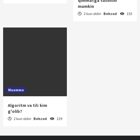
qimmatga tushishi
mumkin
2 kun oldin
Behzod
153
Muammo
Algoritm va til: kim
g'olib?
2 kun oldin
Behzod
139