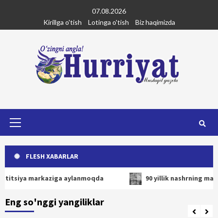
Skip
07.08.2026
to
Kirillga o'tish
Lotinga o'tish
Biz haqimizda
content
Primary
Menu
FLESH XABARLAR
tsiya markaziga aylanmoqda
90 yillik nashrning mayog'i 
Eng so'nggi yangiliklar