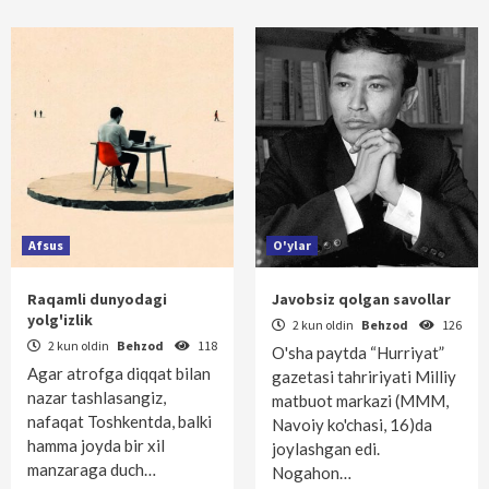
Afsus
O'ylar
Raqamli dunyodagi
Javobsiz qolgan savollar
yolg'izlik
2 kun oldin
Behzod
126
2 kun oldin
Behzod
118
O'sha paytda “Hurriyat”
Agar atrofga diqqat bilan
gazetasi tahririyati Milliy
nazar tashlasangiz,
matbuot markazi (MMM,
nafaqat Toshkentda, balki
Navoiy ko'chasi, 16)da
hamma joyda bir xil
joylashgan edi.
manzaraga duch…
Nogahon…