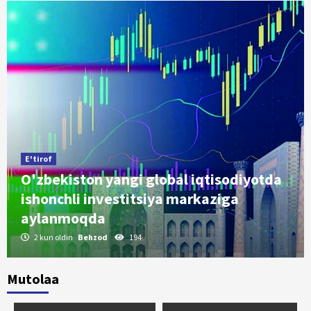
E'tirof
O'zbekiston yangi global iqtisodiyotda
ishonchli investitsiya markaziga
aylanmoqda
2 kun oldin
Behzod
194
Mutolaa
O'zlik
Amir Temurmi yoki Adam Smit?