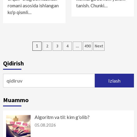
romani asosida ishlangan
tanish. Chunki…
ko'p qismli…
Maqolalar
1
2
3
4
…
490
Next
bo‘yicha
Qidirish
harakatlanish
Qidirshish:
Muammo
Algoritm va til: kim g'olib?
05.08.2026