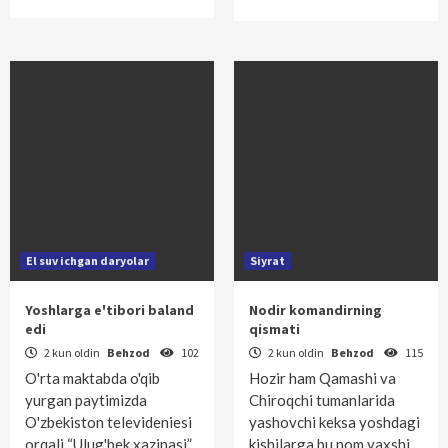
El suv ichgan daryolar
Siyrat
Yoshlarga e'tibori baland
Nodir komandirning
edi
qismati
2 kun oldin
Behzod
102
2 kun oldin
Behzod
115
O'rta maktabda o'qib
Hozir ham Qamashi va
yurgan paytimizda
Chiroqchi tumanlarida
O'zbekiston televideniesi
yashovchi keksa yoshdagi
orqali “Ulug'bek xazinasi”
kishilarga bu nom yaxshi