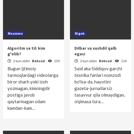
Muammo
Nigoh
Algoritm va til: kim
Dilbar va xushdil qalb
g'olib?
egasi
2 kun oldin
Behzod
139
2 kun oldin
Behzod
114
Bugun ijtimoiy
Said aka Siddiqov garchi
tarmoqlardagi videolarga
texnika fanlari nomzodi
biror sharh yoki izoh
bo'lsa-da, hayotini
yozmagan, kimningdir
gazeta-jurnallarsiz
postiga javob
tasavvur qila olmaydigan,
qaytarmagan odam
o'qimasa tura…
kamdan-kam…