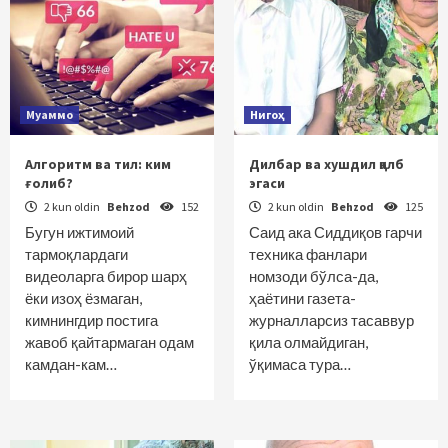
Муаммо
Нигоҳ
Алгоритм ва тил: ким
Дилбар ва хушдил қалб
ғолиб?
эгаси
2 kun oldin
Behzod
152
2 kun oldin
Behzod
125
Бугун ижтимоий
Саид ака Сиддиқов гарчи
тармоқлардаги
техника фанлари
видеоларга бирор шарҳ
номзоди бўлса-да,
ёки изоҳ ёзмаган,
ҳаётини газета-
кимнингдир постига
журналларсиз тасаввур
жавоб қайтармаган одам
қила олмайдиган,
камдан-кам…
ўқимаса тура…