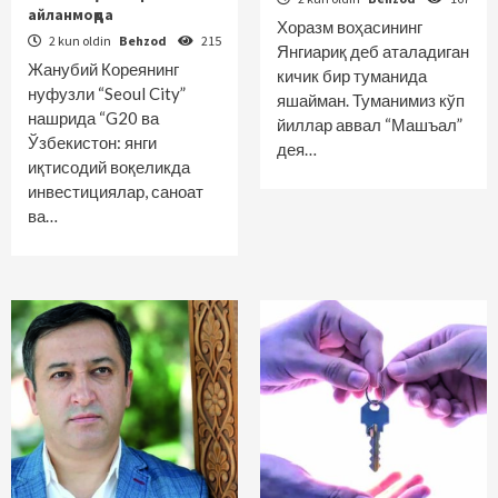
1
айланмоқда
Хоразм воҳасининг
2 kun oldin
Behzod
215
Янгиариқ деб аталадиган
Жанубий Кореянинг
Ўзлик
кичик бир туманида
нуфузли “Seoul City”
яшайман. Туманимиз кўп
Қари билганни пари билмас
нашрида “G20 ва
2
йиллар аввал “Машъал”
Ўзбекистон: янги
дея…
иқтисодий воқеликда
инвестициялар, саноат
Ўзлик
ва…
Амир Темурми ёки Адам Смит?
3