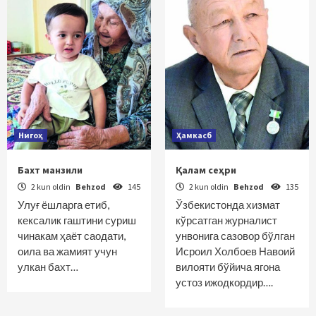
Нигоҳ
Ҳамкасб
Бахт манзили
Қалам сеҳри
2 kun oldin
Behzod
145
2 kun oldin
Behzod
135
Улуғ ёшларга етиб,
Ўзбекистонда хизмат
кексалик гаштини суриш
кўрсатган журналист
чинакам ҳаёт саодати,
унвонига сазовор бўлган
оила ва жамият учун
Исроил Холбоев Навоий
улкан бахт…
вилояти бўйича ягона
устоз ижодкордир….