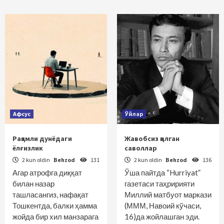
Афсус
Ўйлар
Рақамли дунёдаги
Жавобсиз қолган
ёлғизлик
саволлар
2 kun oldin
Behzod
131
2 kun oldin
Behzod
136
Агар атрофга диққат
Ўша пайтда “Hurriyat”
билан назар
газетаси таҳририяти
ташласангиз, нафақат
Миллий матбуот маркази
Тошкентда, балки ҳамма
(МММ, Навоий кўчаси,
жойда бир хил манзарага
16)да жойлашган эди.