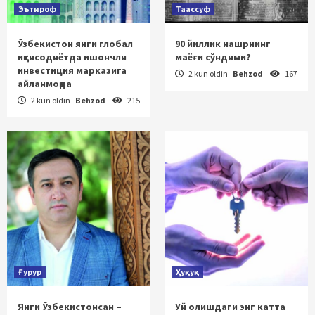
Эътироф
Таассуф
Ўзбекистон янги глобал
90 йиллик нашрнинг
иқтисодиётда ишончли
маёғи сўндими?
инвестиция марказига
2 kun oldin
Behzod
167
айланмоқда
2 kun oldin
Behzod
215
Ғурур
Ҳуқуқ
Янги Ўзбекистонсан –
Уй олишдаги энг катта