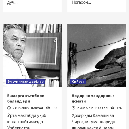
дуч…
Ногаҳон…
Эл сув ичган дарёлар
Сийрат
Ёшларга эътибори
Нодир командирнинг
баланд эди
қисмати
2 kun oldin
Behzod
113
2 kun oldin
Behzod
126
Ўрта мактабда ўқиб
Ҳозир ҳам Қамаши ва
юрган пайтимизда
Чироқчи туманларида
Ўзбекистон
яшовчи кекса ёшдаги