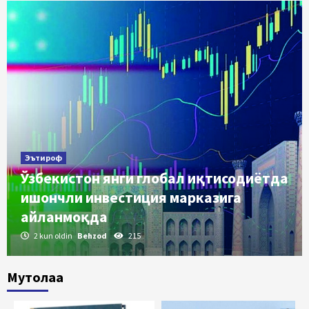
Эътироф
Ўзбекистон янги глобал иқтисодиётда
ишончли инвестиция марказига
айланмоқда
2 kun oldin
Behzod
215
Мутолаа
Ўзлик
Амир Темурми ёки Адам Смит?