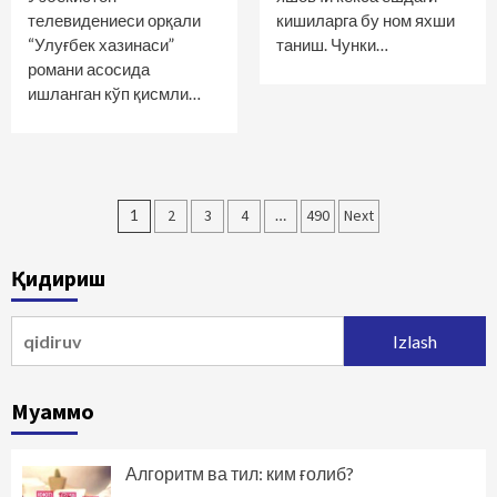
телевидениеси орқали
кишиларга бу ном яхши
“Улуғбек хазинаси”
таниш. Чунки…
романи асосида
ишланган кўп қисмли…
Maqolalar
1
2
3
4
…
490
Next
bo‘yicha
Қидириш
harakatlanish
Qidirshish:
Муаммо
Алгоритм ва тил: ким ғолиб?