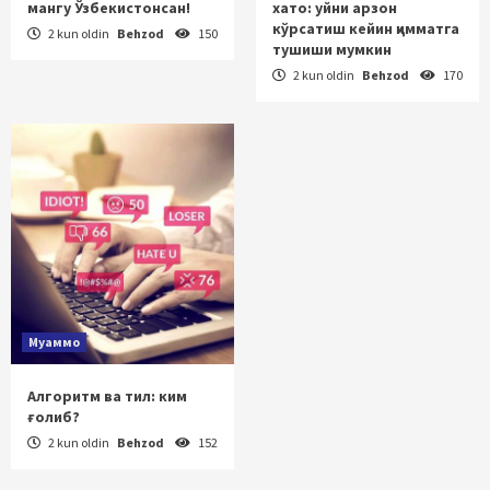
мангу Ўзбекистонсан!
хато: уйни арзон
кўрсатиш кейин қимматга
2 kun oldin
Behzod
150
тушиши мумкин
2 kun oldin
Behzod
170
Муаммо
Алгоритм ва тил: ким
ғолиб?
2 kun oldin
Behzod
152