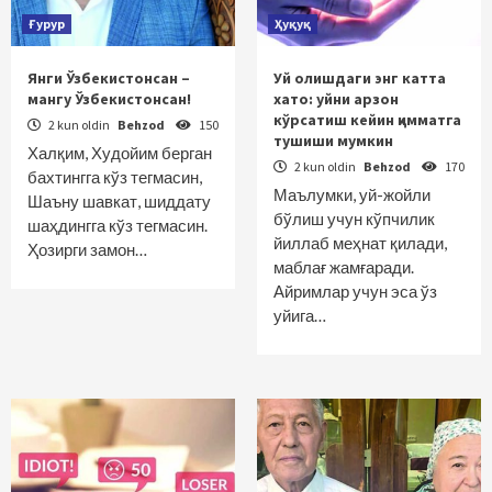
Ғурур
Ҳуқуқ
Янги Ўзбекистонсан –
Уй олишдаги энг катта
мангу Ўзбекистонсан!
хато: уйни арзон
кўрсатиш кейин қимматга
2 kun oldin
Behzod
150
тушиши мумкин
Халқим, Худойим берган
2 kun oldin
Behzod
170
бахтингга кўз тегмасин,
Маълумки, уй-жойли
Шаъну шавкат, шиддату
бўлиш учун кўпчилик
шаҳдингга кўз тегмасин.
йиллаб меҳнат қилади,
Ҳозирги замон…
маблағ жамғаради.
Айримлар учун эса ўз
уйига…