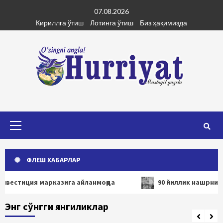
Skip
07.08.2026
to
Кириллга ўтиш
Лотинга ўтиш
Биз ҳақимизда
content
Primary
Menu
ФЛЕШ ХАБАРЛАР
ция марказига айланмоқда
90 йиллик нашрнинг маёғи 
Энг сўнгги янгиликлар