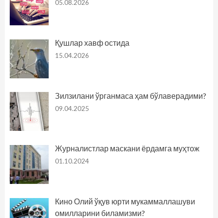
05.08.2026
Қушлар хавф остида
15.04.2026
Зилзилани ўрганмаса ҳам бўлаверадими?
09.04.2025
Журналистлар маскани ёрдамга муҳтож
01.10.2024
Кино Олий ўқув юрти мукаммаллашуви
омилларини биламизми?