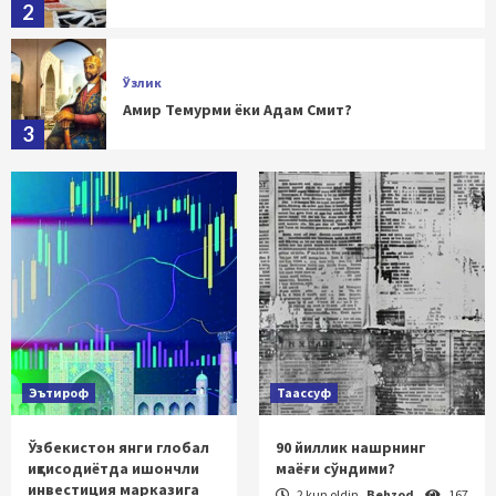
2
Ўзлик
Амир Темурми ёки Адам Смит?
3
Ўзлик
Тарих тилга кирган, тарихдан сабоқ олинган
жойда, албатта, билим ва маърифат,
тараққиёт ва адолат бўлади
4
Ўзлик
Буюк Темур – Европа халоскори
5
Эътироф
Таассуф
Ўзбекистон янги глобал
90 йиллик нашрнинг
Ўзлик
иқтисодиётда ишончли
маёғи сўндими?
Биз билган ва билмаган Темурбек
инвестиция марказига
2 kun oldin
Behzod
167