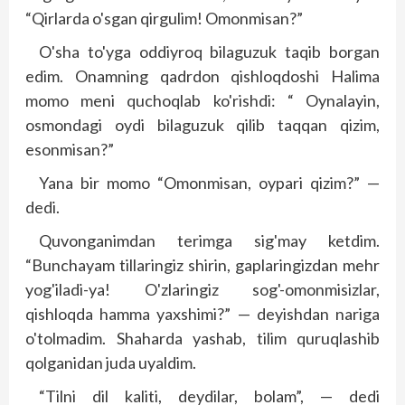
“Qirlarda o'sgan qirgulim! Omonmisan?”
O'sha to'yga oddiyroq bilaguzuk taqib borgan
edim. Onamning qadrdon qishloqdoshi Halima
momo meni quchoqlab ko'rishdi: “ Oynalayin,
osmondagi oydi bilaguzuk qilib taqqan qizim,
esonmisan?”
Yana bir momo “Omonmisan, oypari qizim?” —
dedi.
Quvonganimdan terimga sig'may ketdim.
“Bunchayam tillaringiz shirin, gaplaringizdan mehr
yog'iladi-ya! O'zlaringiz sog'-omonmisizlar,
qishloqda hamma yaxshimi?” — deyishdan nariga
o'tolmadim. Shaharda yashab, tilim quruqlashib
qolganidan juda uyaldim.
“Tilni dil kaliti, deydilar, bolam”, — dedi