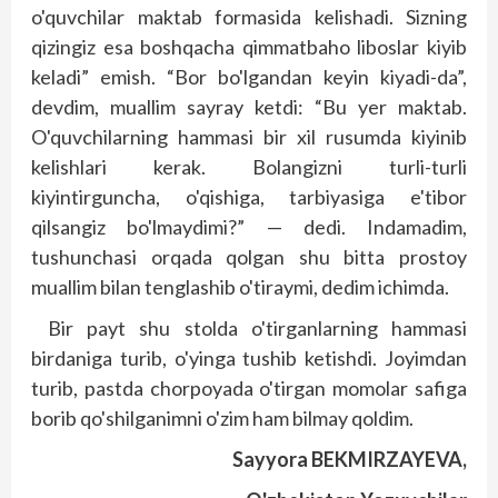
o'quvchilar maktab formasida kelishadi. Sizning
qizingiz esa boshqacha qimmatbaho liboslar kiyib
keladi” emish. “Bor bo'lgandan keyin kiyadi-da”,
devdim, muallim sayray ketdi: “Bu yer maktab.
O'quvchilarning hammasi bir xil rusumda kiyinib
kelishlari kerak. Bolangizni turli-turli
kiyintirguncha, o'qishiga, tarbiyasiga e'tibor
qilsangiz bo'lmaydimi?” — dedi. Indamadim,
tushunchasi orqada qolgan shu bitta prostoy
muallim bilan tenglashib o'tiraymi, dedim ichimda.
Bir payt shu stolda o'tirganlarning hammasi
birdaniga turib, o'yinga tushib ketishdi. Joyimdan
turib, pastda chorpoyada o'tirgan momolar safiga
borib qo'shilganimni o'zim ham bilmay qoldim.
Sayyora BEKMIRZAYEVA,