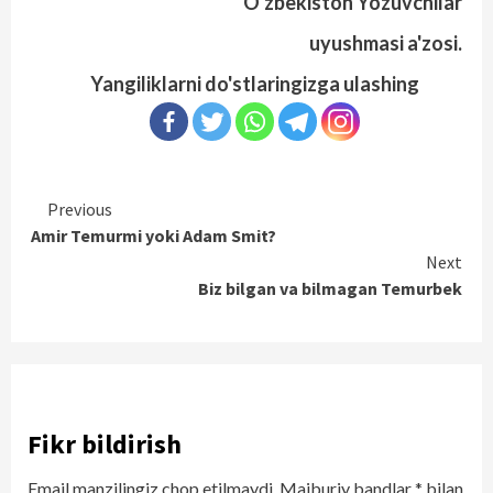
O'zbekiston Yozuvchilar
uyushmasi a'zosi.
Yangiliklarni do'stlaringizga ulashing
Continue
Previous
Amir Temurmi yoki Adam Smit?
Reading
Next
Biz bilgan va bilmagan Temurbek
Fikr bildirish
Email manzilingiz chop etilmaydi.
Majburiy bandlar
*
bilan