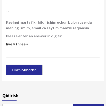
Keyingi marta fikr bildirishim uchun bu brauzerda
mening ismim, email va saytim manzili saqlansin.
Please enter an answer in digits:
five × three =
Qidirish