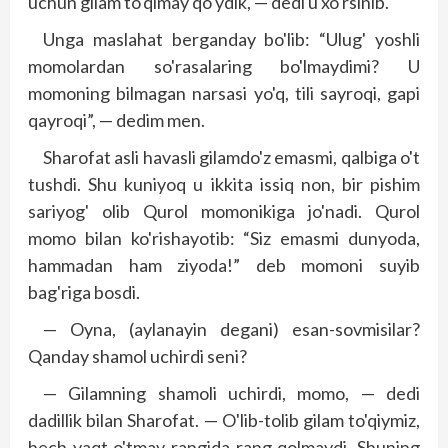
uchun gilam to'qimay qo'ydik, — dedi u xo'rsinib.
Unga maslahat berganday bo'lib: “Ulug' yoshli
momolardan so'rasalaring bo'lmaydimi? U
momoning bilmagan narsasi yo'q, tili sayroqi, gapi
qayroqi”, — dedim men.
Sharofat asli havasli gilamdo'z emasmi, qalbiga o't
tushdi. Shu kuniyoq u ikkita issiq non, bir pishim
sariyog' olib Qurol momonikiga jo'nadi. Qurol
momo bilan ko'rishayotib: “Siz emasmi dunyoda,
hammadan ham ziyoda!” deb momoni suyib
bag'riga bosdi.
— Oyna, (aylanayin degani) esan-sovmisilar?
Qanday shamol uchirdi seni?
— Gilamning shamoli uchirdi, momo, — dedi
dadillik bilan Sharofat. — O'lib-tolib gilam to'qiymiz,
hech vaqt o'tmay rangida rang qolmaydi. Shuning