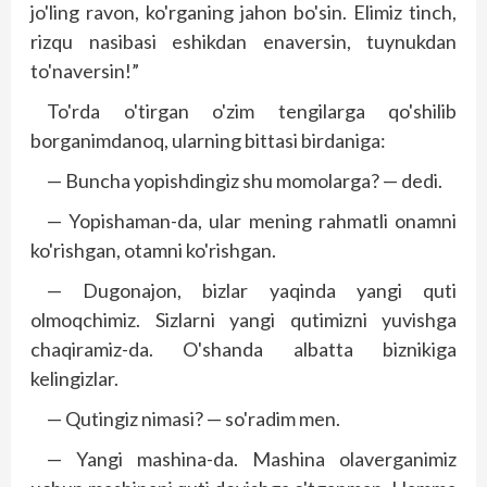
jo'ling ravon, ko'rganing jahon bo'sin. Elimiz tinch,
rizqu nasibasi eshikdan enaversin, tuynukdan
to'naversin!”
To'rda o'tirgan o'zim tengilarga qo'shilib
borganimdanoq, ularning bittasi birdaniga:
— Buncha yopishdingiz shu momolarga? — dedi.
— Yopishaman-da, ular mening rahmatli onamni
ko'rishgan, otamni ko'rishgan.
— Dugonajon, bizlar yaqinda yangi quti
olmoqchimiz. Sizlarni yangi qutimizni yuvishga
chaqiramiz-da. O'shanda albatta biznikiga
kelingizlar.
— Qutingiz nimasi? — so'radim men.
— Yangi mashina-da. Mashina olaverganimiz