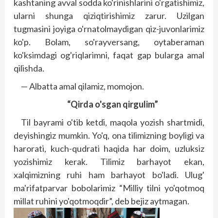
kashtaning avval sodda ko'rinishlarini o'rgatishimiz,
ularni shunga qiziqtirishimiz zarur. Uzilgan
tugmasini joyiga o'rnatolmaydigan qiz-juvonlarimiz
ko'p. Bolam, so'rayversang, oytaberaman
ko'ksimdagi og'riqlarimni, faqat gap bularga amal
qilishda.
— Albatta amal qilamiz, momojon.
“Qirda o'sgan qirgulim”
Til bayrami o'tib ketdi, maqola yozish shartmidi,
deyishingiz mumkin. Yo'q, ona tilimizning boyligi va
harorati, kuch-qudrati haqida har doim, uzluksiz
yozishimiz kerak. Tilimiz barhayot ekan,
xalqimizning ruhi ham barhayot bo'ladi. Ulug'
ma'rifatparvar bobolarimiz “Milliy tilni yo'qotmoq
millat ruhini yo'qotmoqdir”, deb bejiz aytmagan.