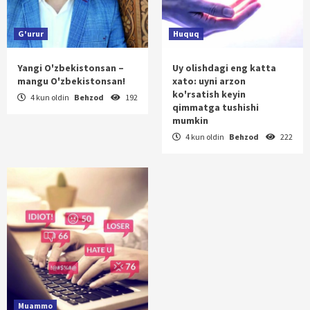
G'urur
Huquq
Yangi O'zbekistonsan –
Uy olishdagi eng katta
mangu O'zbekistonsan!
xato: uyni arzon
ko'rsatish keyin
4 kun oldin
Behzod
192
qimmatga tushishi
mumkin
4 kun oldin
Behzod
222
Muammo