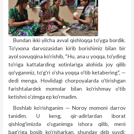
Bundan ikki yilcha avval qishloqqa to'yga bordik.
To'yxona darvozasidan kirib borishimiz bilan bir
ayol sovuqqina ko'rishib, “Hu, ana u yoqqa, to'yding
to'riga kattalarding xotinlariga alohida joy qilib
qo'yganmiz, to'g'ri o'sha yoqqa o'tib ketabering”, —
dedi menga. Hovlidagi chorpoyalarda o'tirishgan
farishtalardek momolar bilan ko'rishmay o'tib
ketishni o'zimga ep ko'rmadim.
Boshlab ko'rishganim — Noroy momoni darrov
tanidim. U keng, qir-adirlardan iborat
qishlog'imizda o'sganimga ishora qilib, meni
bag'riga bosib ko'risharkan, shunday deb suydi: