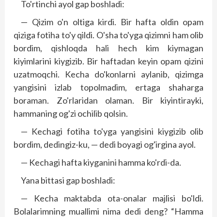
To'rtinchi ayol gap boshladi:
— Qizim o'n oltiga kirdi. Bir hafta oldin opam
qiziga fotiha to'y qildi. O'sha to'yga qizimni ham olib
bordim, qishloqda hali hech kim kiymagan
kiyimlarini kiygizib. Bir haftadan keyin opam qizini
uzatmoqchi. Kecha do'konlarni aylanib, qizimga
yangisini izlab topolmadim, ertaga shaharga
boraman. Zo'rlaridan olaman. Bir kiyintirayki,
hammaning og'zi ochilib qolsin.
— Kechagi fotiha to'yga yangisini kiygizib olib
bordim, dedingiz-ku, — dedi boyagi og'irgina ayol.
— Kechagi hafta kiyganini hamma ko'rdi-da.
Yana bittasi gap boshladi:
— Kecha maktabda ota-onalar majlisi bo'ldi.
Bolalarimning muallimi nima dedi deng? “Hamma