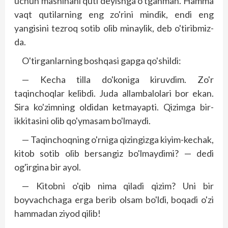
uchun mashinani quti deyishga o'tganman. Hamma
vaqt qutilarning eng zo'rini mindik, endi eng
yangisini tezroq sotib olib minaylik, deb o'tiribmiz-
da.
O'tirganlarning boshqasi gapga qo'shildi:
— Kecha tilla do'koniga kiruvdim. Zo'r
taqinchoqlar kelibdi. Juda allambalolari bor ekan.
Sira ko'zimning oldidan ketmayapti. Qizimga bir-
ikkitasini olib qo'ymasam bo'lmaydi.
— Taqinchoqning o'rniga qizingizga kiyim-kechak,
kitob sotib olib bersangiz bo'lmaydimi? — dedi
og'irgina bir ayol.
— Kitobni o'qib nima qiladi qizim? Uni bir
boyvachchaga erga berib olsam bo'ldi, boqadi o'zi
hammadan ziyod qilib!