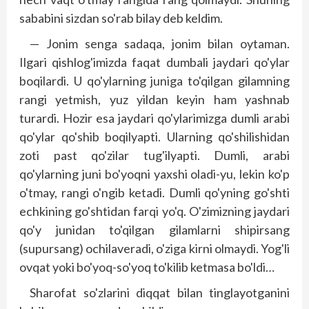
sababini sizdan so'rab bilay deb keldim.
— Jonim senga sadaqa, jonim bilan oytaman.
Ilgari qishlog'imizda faqat dumbali jaydari qo'ylar
boqilardi. U qo'ylarning juniga to'qilgan gilamning
rangi yetmish, yuz yildan keyin ham yashnab
turardi. Hozir esa jaydari qo'ylarimizga dumli arabi
qo'ylar qo'shib boqilyapti. Ularning qo'shilishidan
zoti past qo'zilar tug'ilyapti. Dumli, arabi
qo'ylarning juni bo'yoqni yaxshi oladi-yu, lekin ko'p
o'tmay, rangi o'ngib ketadi. Dumli qo'yning go'shti
echkining go'shtidan farqi yo'q. O'zimizning jaydari
qo'y junidan to'qilgan gilamlarni shipirsang
(supursang) ochilaveradi, o'ziga kirni olmaydi. Yog'li
ovqat yoki bo'yoq-so'yoq to'kilib ketmasa bo'ldi…
Sharofat so'zlarini diqqat bilan tinglayotganini