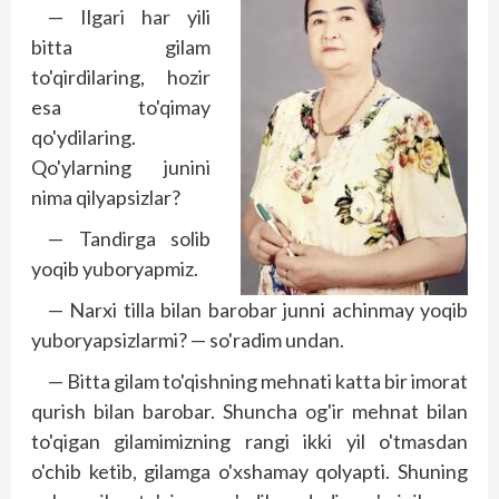
— Ilgari har yili
bitta gilam
to'qirdilaring, hozir
esa to'qimay
qo'ydilaring.
Qo'ylarning junini
nima qilyapsizlar?
— Tandirga solib
yoqib yuboryapmiz.
— Narxi tilla bilan barobar junni achinmay yoqib
yuboryapsizlarmi? — so'radim undan.
— Bitta gilam to'qishning mehnati katta bir imorat
qurish bilan barobar. Shuncha og'ir mehnat bilan
to'qigan gilamimizning rangi ikki yil o'tmasdan
o'chib ketib, gilamga o'xshamay qolyapti. Shuning