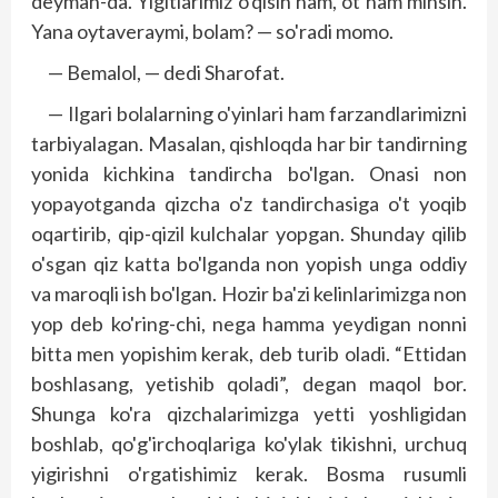
deyman-da. Yigitlarimiz o'qisin ham, ot ham minsin.
Yana oytaveraymi, bolam? — so'radi momo.
— Bemalol, — dedi Sharofat.
— Ilgari bolalarning o'yinlari ham farzandlarimizni
tarbiyalagan. Masalan, qishloqda har bir tandirning
yonida kichkina tandircha bo'lgan. Onasi non
yopayotganda qizcha o'z tandirchasiga o't yoqib
oqartirib, qip-qizil kulchalar yopgan. Shunday qilib
o'sgan qiz katta bo'lganda non yopish unga oddiy
va maroqli ish bo'lgan. Hozir ba'zi kelinlarimizga non
yop deb ko'ring-chi, nega hamma yeydigan nonni
bitta men yopishim kerak, deb turib oladi. “Ettidan
boshlasang, yetishib qoladi”, degan maqol bor.
Shunga ko'ra qizchalarimizga yetti yoshligidan
boshlab, qo'g'irchoqlariga ko'ylak tikishni, urchuq
yigirishni o'rgatishimiz kerak. Bosma rusumli