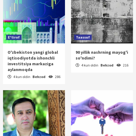
E'tirof
Taassuf
O'zbekiston yangi global
90 yillik nashrning mayog'i
iqtisodiyotda ishonchli
so'ndimi?
investitsiya markaziga
4 kun oldin
Behzod
216
aylanmoqda
4 kun oldin
Behzod
286