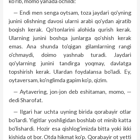
ko'rib, momo yanada ochildi:
— Endi men senga oytsam, toza jaydari qo'yning
junini olishning davosi ularni arabi qo'ydan ajratib
boqish kerak. Qo'tonlarini alohida qurish kerak.
Ularning junini boshqa junlarga qo'shish kerak
emas. Ana shunda to'qigan gilamlarning rangi
o'chmaydi, doimo yashnab turadi. Jaydari
qo'ylarning junini tandirga yoqmay, davlatga
topshirish kerak. Ulardan foydalansa bo'ladi. Ey,
oytaversam, ko'nglimda gapim ko'p, qizim.
— Aytavering, jon-jon deb eshitaman, momo, —
dedi Sharofat.
— Ilgari har uchta uyning birida qorabayir otlar
bo'lardi. Yigitlar yoshligidan boshlab ot minib katta
bo'lishardi. Hozir esa qishlog'imizda bitta yoki ikki
kishida ot bor. Otda hikmat ko'p. Qorabayir ot yetti