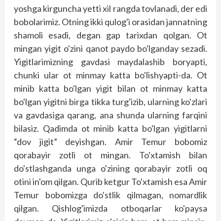
yoshga kirguncha yetti xil rangda tovlanadi, der edi
bobolarimiz. Otning ikki qulog'i orasidan jannatning
shamoli esadi, degan gap tarixdan qolgan. Ot
mingan yigit o'zini qanot paydo bo'lganday sezadi.
Yigitlarimizning gavdasi maydalashib bor­yapti,
chunki ular ot minmay katta bo'lishyapti-da. Ot
minib katta bo'lgan yigit bilan ot minmay katta
bo'lgan yigitni birga tikka turg'izib, ularning ko'zlari
va gavdasiga qarang, ana shunda ularning farqini
bilasiz. Qadimda ot minib katta bo'lgan yigitlarni
“dov jigit” deyishgan. Amir Temur bobomiz
qorabayir zotli ot mingan. To'xtamish bilan
do'stlashganda unga o'zining qorabayir zotli oq
otini in'om qilgan. Qurib ketgur To'xtamish esa Amir
Temur bobomizga do'stlik qilmagan, nomardlik
qilgan. Qishlog'imizda otboqarlar ko'paysa