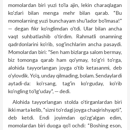
momolardan biri yuzi to'la ajin, lekin charaqlagan
ko'zlari bilan menga mehr bilan qarab. “Bu
momolarning yuzi bunchayam shu'lador bo'lmasa!”
— degan fikr ko'nglimdan o'tdi. Ular bilan ancha
vaqt suhbatlashib o'tirdim. Rahmatli onamning
qadrdonlarini ko'rib, sog'inchlarim ancha pasaydi.
Momolardan biri: “Sen ham bizlarga salom bermay,
biz tomonga qarab ham qo'ymay, to'g'ri to'rga,
alohida tayyorlangan joyga o'tib ketasanmi, deb
o'ylovdik. Yo'q, unday qilmading, bolam. Sendaylardi
aytadi-da: ko'rsang, tag'in ko'rguday, ko'rib
ko'ngling to'lg'uday”, — dedi.
Alohida tayyorlangan stolda o'tirganlardan biri
ikki marta kelib, “sizni to'rdagi joyga chaqi­­rish­yapti”,
deb ketdi. Endi joyimdan qo'zg'algan edim,
momolardan biri duoga qo'l ochdi: “Boshing eson,