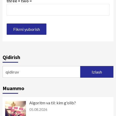
three × two =
Qidirish
Qidirshish:
Muammo
Algoritm va til: kim g'olib?
05.08.2026