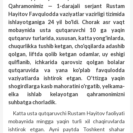
Qahramonimiz — 1-darajali serjant Rustam
Hayitov Favqulodda vaziyatlar vazirligi tizimida
ishlayotganiga 24 yil bo'ldi. Chorak asr vaqt
mobaynida usta qutqaruvchi 10 ga yaqin
qutqaruv turlarida, xususan, katta yong'inlarda,
chuqurlikka tushib ketgan, cho'qqilarda adashib
qolgan, liftda qolib ketgan odamlar, uy eshigi
qulflanib, ichkarida qarovsiz qolgan bolalar
qutqaruvida va yana ko'plab favqulodda
vaziyatlarda ishtirok etgan. O'ttizga yaqin
shogirdlarga kasb mahoratini o'rgatib, yelkama-
elka ishlab kelayotgan qahramonimizni
suhbatga chorladik.
Katta usta qutqaruvchi Rustam Hayitov faoliyati
mobaynida mingga yaqin turli xil chaqiruvlarda
ishtirok etgan. Ayni paytda Toshkent shahar