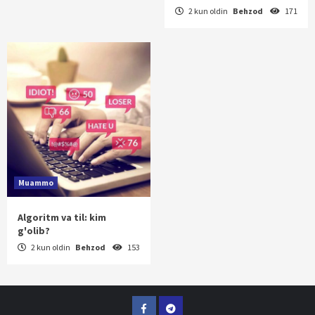
2 kun oldin
Behzod
171
Muammo
Algoritm va til: kim
g'olib?
2 kun oldin
Behzod
153
Facebook
Telegram