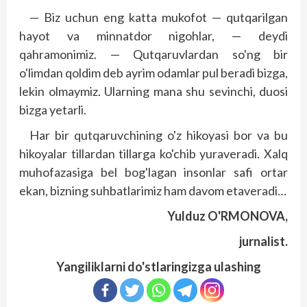
— Biz uchun eng katta mukofot — qutqarilgan
hayot va minnatdor nigohlar, — deydi
qahramonimiz. — Qutqaruvlardan so'ng bir
o'limdan qoldim deb ayrim odamlar pul beradi bizga,
lekin olmaymiz. Ularning mana shu sevinchi, duosi
bizga yetarli.
Har bir qutqaruvchining o'z hikoyasi bor va bu
hikoyalar tillardan tillarga ko'chib yuraveradi. Xalq
muhofazasiga bel bog'lagan insonlar safi ortar
ekan, bizning suhbatlarimiz ham davom etaveradi…
Yulduz O'RMONOVA,
jurnalist.
Yangiliklarni do'stlaringizga ulashing