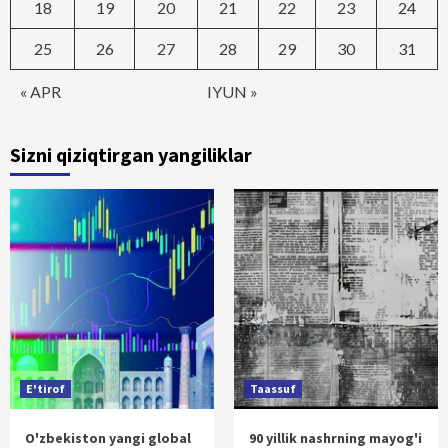
18
19
20
21
22
23
24
25
26
27
28
29
30
31
« APR
IYUN »
Sizni qiziqtirgan yangiliklar
E'tirof
Taassuf
O'zbekiston yangi global
90 yillik nashrning mayog'i