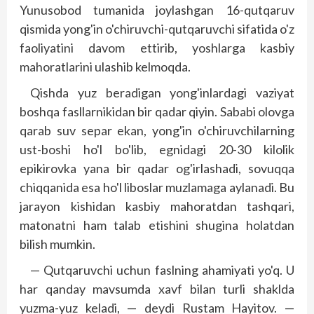
Yunusobod tumanida joylashgan 16-qutqaruv
qismida yong'in o'chiruvchi-qutqaruvchi sifatida o'z
faoliyatini davom ettirib, yoshlarga kasbiy
mahoratlarini ulashib kelmoqda.
Qishda yuz beradigan yong'inlardagi vaziyat
boshqa fasllarnikidan bir qadar qiyin. Sababi olovga
qarab suv separ ekan, yong'in o'chiruvchilarning
ust-boshi ho'l bo'lib, egnidagi 20-30 kilolik
epikirovka yana bir qadar og'irlashadi, sovuqqa
chiqqanida esa ho'l liboslar muzlamaga aylanadi. Bu
jarayon kishidan kasbiy mahoratdan tashqari,
matonatni ham talab etishini shugina holatdan
bilish mumkin.
— Qutqaruvchi uchun faslning ahamiyati yo'q. U
har qanday mavsumda xavf bilan turli shaklda
yuzma-yuz keladi, — deydi Rustam Hayitov. —