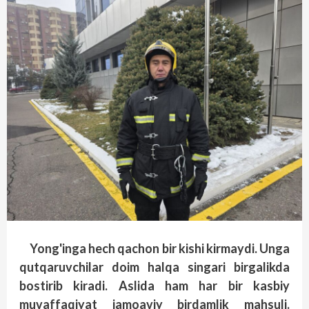
Yong'inga hech qachon bir kishi kirmaydi. Unga
qutqaruvchilar doim halqa singari birgalikda
bostirib kiradi. Aslida ham har bir kasbiy
muvaffaqiyat jamoaviy birdamlik mahsuli.