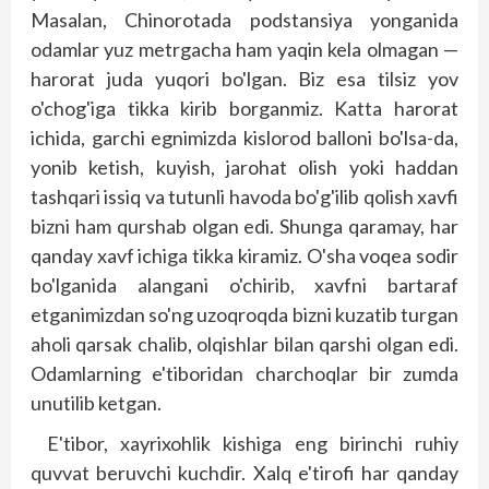
Masalan, Chinorotada podstansiya yonganida
odamlar yuz metrgacha ham yaqin kela olmagan —
harorat juda yuqori bo'lgan. Biz esa tilsiz yov
o'chog'iga tikka kirib borganmiz. Katta harorat
ichida, garchi egnimizda kislorod balloni bo'lsa-da,
yonib ketish, kuyish, jarohat olish yoki haddan
tashqari issiq va tutunli havoda bo'g'ilib qolish xavfi
bizni ham qurshab olgan edi. Shunga qaramay, har
qanday xavf ichiga tikka kiramiz. O'sha voqea sodir
bo'lganida alangani o'chirib, xavfni bartaraf
etganimizdan so'ng uzoqroqda bizni kuzatib turgan
aholi qarsak chalib, olqishlar bilan qarshi olgan edi.
Odamlarning e'tiboridan charchoqlar bir zumda
unutilib ketgan.
E'tibor, xayrixohlik kishiga eng birinchi ruhiy
quvvat beruvchi kuchdir. Xalq e'tirofi har qanday