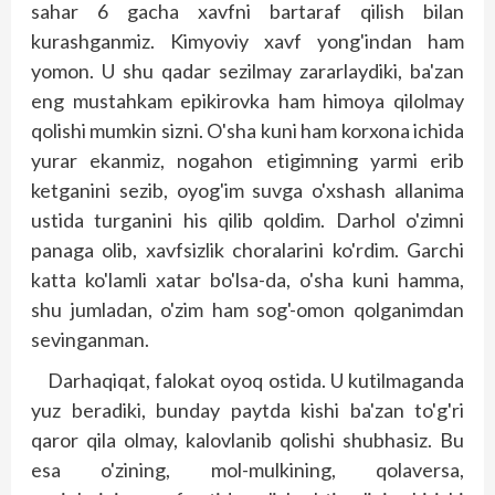
sahar 6 gacha xavfni bartaraf qilish bilan
kurashganmiz. Kimyoviy xavf yong'indan ham
yomon. U shu qadar sezilmay zararlaydiki, ba'zan
eng mustahkam epikirovka ham himoya qilolmay
qolishi mumkin sizni. O'sha kuni ham korxona ichida
yurar ekanmiz, nogahon etigimning yarmi erib
ketganini sezib, oyog'im suvga o'xshash allanima
ustida turganini his qilib qoldim. Darhol o'zimni
panaga olib, xavfsizlik choralarini ko'rdim. Garchi
katta ko'lamli xatar bo'lsa-da, o'sha kuni hamma,
shu jumladan, o'zim ham sog'-omon qolganimdan
sevinganman.
Darhaqiqat, falokat oyoq ostida. U kutilmaganda
yuz beradiki, bunday paytda kishi ba'zan to'g'ri
qaror qila olmay, kalovlanib qolishi shubhasiz. Bu
esa o'zining, mol-mulkining, qolaversa,