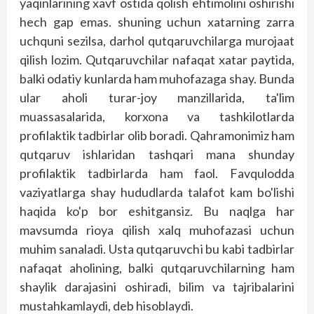
yaqinlarining xavf ostida qolish ehtimolini oshirishi
hech gap emas. shuning uchun xatarning zarra
uchquni sezilsa, darhol qutqaruvchilarga murojaat
qilish lozim. Qutqaruvchilar nafaqat xatar paytida,
balki odatiy kunlarda ham muhofazaga shay. Bunda
ular aholi turar-joy manzillarida, ta'lim
muassasalarida, korxona va tashkilotlarda
profilaktik tadbirlar olib boradi. Qahramonimiz ham
qutqaruv ishlaridan tashqari mana shunday
profilaktik tadbirlarda ham faol. Favqulodda
vaziyatlarga shay hududlarda talafot kam bo'lishi
haqida ko'p bor eshitgansiz. Bu naqlga har
mavsumda rioya qilish xalq muhofazasi uchun
muhim sanaladi. Usta qutqaruvchi bu kabi tadbirlar
nafaqat aholining, balki qutqaruvchilarning ham
shaylik darajasini oshiradi, bilim va tajribalarini
mustahkamlaydi, deb hisoblaydi.