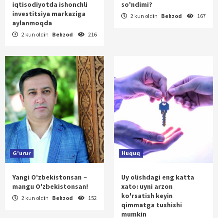
iqtisodiyotda ishonchli
so'ndimi?
investitsiya markaziga
2 kun oldin
Behzod
167
aylanmoqda
2 kun oldin
Behzod
216
G'urur
Huquq
Yangi O'zbekistonsan –
Uy olishdagi eng katta
mangu O'zbekistonsan!
xato: uyni arzon
ko'rsatish keyin
2 kun oldin
Behzod
152
qimmatga tushishi
mumkin