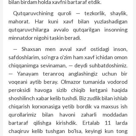
bilan birdam holda xavfni bartaraf etdik.
Qutqaruvchining quroli — tezkorlik, shaylik,
mahorat. Har kuni xavf bilan yuzlashadigan
qutqaruvchilarga avvalo qutqarilgan insonning
minnatdor nigohi taskin beradi.
— Shaxsan men avval xavf ostidagi inson,
safdoshlarim, so'ngra o'zim ham xavf ichidan omon
chiqqanimga sevinaman, — deydi suhbatdoshimiz.
— Yanayam teranroq anglashingiz uchun bir
voqeani aytib beray. Olmazor tumanida vodorod
peroksidi havoga sizib chiqib ketgani haqida
shoshilinch xabar kelib tushdi. Biz zudlik bilan ishlab
chiqarish korxonasiga yetib bordik va maxsus ish
qurollarimiz bilan havoni zaharli moddadan
bartaraf qilishga kirishdik. Ertalab 11 larda
chaqiruv kelib tushgan bo'lsa, keyingi kun tong