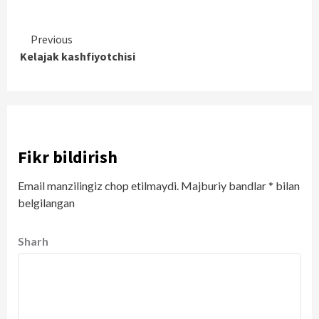
Continue
Previous
Kelajak kashfiyotchisi
Reading
Fikr bildirish
Email manzilingiz chop etilmaydi.
Majburiy bandlar
*
bilan
belgilangan
Sharh