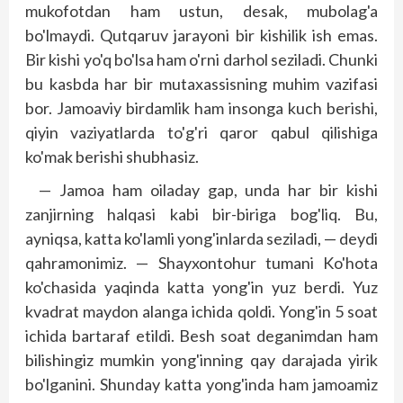
mukofotdan ham ustun, desak, mubolag'a
bo'lmaydi. Qutqaruv jarayoni bir kishilik ish emas.
Bir kishi yo'q bo'lsa ham o'rni darhol seziladi. Chunki
bu kasbda har bir mutaxassisning muhim vazifasi
bor. Jamoaviy birdamlik ham insonga kuch berishi,
qiyin vaziyatlarda to'g'ri qaror qabul qilishiga
ko'mak berishi shubhasiz.
— Jamoa ham oiladay gap, unda har bir kishi
zanjirning halqasi kabi bir-biriga bog'liq. Bu,
ayniqsa, katta ko'lamli yong'inlarda seziladi, — deydi
qahramonimiz. — Shayxontohur tumani Ko'hota
ko'chasida yaqinda katta yong'in yuz berdi. Yuz
kvadrat maydon alanga ichida qoldi. Yong'in 5 soat
ichida bartaraf etildi. Besh soat deganimdan ham
bilishingiz mumkin yong'inning qay darajada yirik
bo'lganini. Shunday katta yong'inda ham jamoamiz