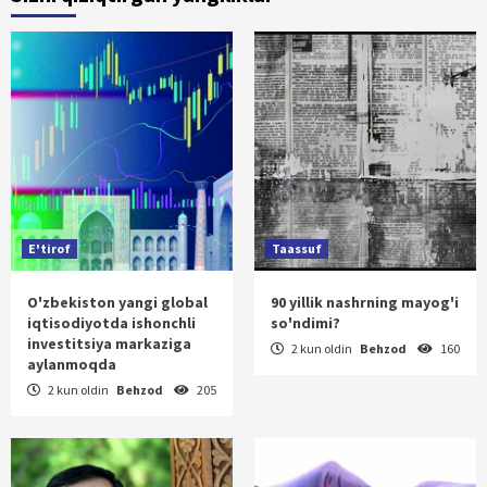
E'tirof
Taassuf
O'zbekiston yangi global
90 yillik nashrning mayog'i
iqtisodiyotda ishonchli
so'ndimi?
investitsiya markaziga
2 kun oldin
Behzod
160
aylanmoqda
2 kun oldin
Behzod
205