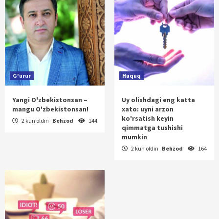
G'urur
Huquq
Yangi O'zbekistonsan –
Uy olishdagi eng katta
mangu O'zbekistonsan!
xato: uyni arzon
ko'rsatish keyin
2 kun oldin
Behzod
144
qimmatga tushishi
mumkin
2 kun oldin
Behzod
164