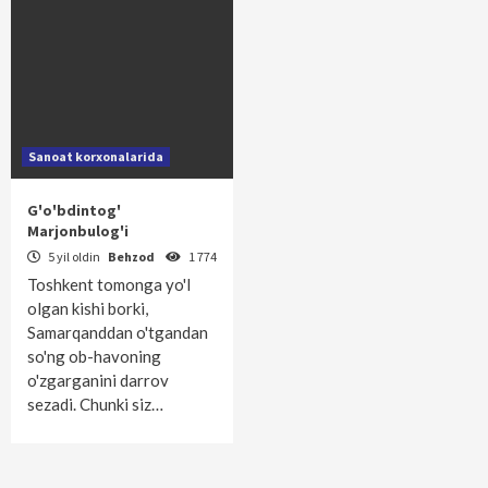
Sanoat korxonalarida
G'o'bdintog'
Marjonbulog'i
5 yil oldin
Behzod
1 774
Toshkent tomonga yo'l
olgan kishi borki,
Samarqanddan o'tgandan
so'ng ob-havoning
o'zgarganini darrov
sezadi. Chunki siz…