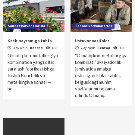
Sanoat korxonalarida
Sanoat korxonalarida
Kasb bayramiga tuhfa
Ustuvor vazifalar
3 oy oldin
Behzod
631
7 oy oldin
Behzod
425
Olmaliq kon-metallurgiya
“Olmaliq kon-metallurgiya
kombinatida yangi oltin
kombinati” aksiyadorlik
saralash fabrikasi ishga
jamiyatida amalga
tushdi Konchilik va
oshirilgan ishlar tahlili,
metallurgiya sohasi —
kelgusidagi muhim
bu…
vazifalar muhokama
qilindi. Olmaliq…