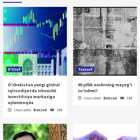
E'tirof
Taassuf
O'zbekiston yangi global
90 yillik nashrning mayog'i
iqtisodiyotda ishonchli
so'ndimi?
investitsiya markaziga
1 kun oldin
Behzod
144
aylanmoqda
1 kun oldin
Behzod
188