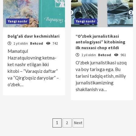
Yangi nashr
Yangi nashr
Dolg'ali davr kechmishlari
“O'zbek jurnalistikasi
antologiyasi” kitobining
1 yil oldin
Behzod
742
ilk nusxasi chop etildi
Mamatqul
1 yil oldin
Behzod
961
Hazratqulovning ketma-
O'zbek jurnalistikasi uzoq
ket nashr etilgan ikki
va boy tarixga ega. Bu
kitobi – “Varaqsiz daftar”
tarixni tadqiq etish, milliy
va “Qirg'oqsiz daryolar” –
jurnalistikamizning
o'zbek…
shakllanish va…
Maqolalar
1
2
Next
bo‘yicha