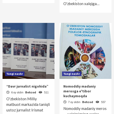
O'zbekiston xalqiga…
Yangi nashr
Yangi nashr
“Davr jurnalist nigohida”
Nomoddiy madaniy
merosga e'tibor
6 oy oldin
Behzod
511
kuchaymoqda
O'zbekiston Milliy
7 oy oldin
Behzod
557
matbuot markazida taniqli
Nomoddiy madaniy meros
ustoz jurnalist Irismat