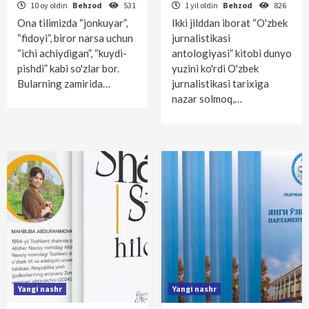
10 oy oldin
Behzod
531
1 yil oldin
Behzod
826
Ona tilimizda “jonkuyar”,
Ikki jilddan iborat “O'zbek
“fidoyi”, biror narsa uchun
jurnalistikasi
“ichi achiydigan”, “kuydi-
antologiyasi” kitobi dunyo
pishdi” kabi so'zlar bor.
yuzini ko'rdi O'zbek
Bularning zamirida…
jurnalistikasi tarixiga
nazar solmoq,…
Yangi nashr
Yangi nashr