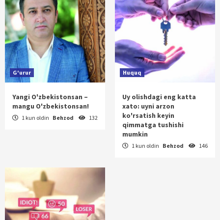
G'urur
Huquq
Yangi O'zbekistonsan –
Uy olishdagi eng katta
mangu O'zbekistonsan!
xato: uyni arzon
ko'rsatish keyin
1 kun oldin
Behzod
132
qimmatga tushishi
mumkin
1 kun oldin
Behzod
146