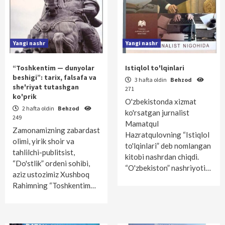
Yangi nashr
Yangi nashr
“Toshkentim — dunyolar
Istiqlol to'lqinlari
beshigi”: tarix, falsafa va
3 hafta oldin
Behzod
she'riyat tutashgan
271
ko'prik
O'zbekistonda xizmat
2 hafta oldin
Behzod
ko'rsatgan jurnalist
249
Mamatqul
Zamonamizning zabardast
Hazratqulovning “Istiqlol
olimi, yirik shoir va
to'lqinlari” deb nomlangan
tahlilchi-publitsist,
kitobi nashrdan chiqdi.
“Do'stlik” ordeni sohibi,
“O'zbekiston” nashriyoti…
aziz ustozimiz Xushboq
Rahimning “Toshkentim…