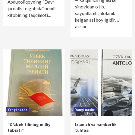
— xalqimizning asrlar
Abduxoliqovning “Davr
sinovidan o'tib,
jurnalist nigohida” nomli
sayqallanib, jilolanib
kitobining taqdimoti…
kelgan asl boyligidir. U
asrlar…
Yangi nashr
Yangi nashr
“O'zbek tilining milliy
Izlanish va hamkorlik
tabiati”
tuhfasi