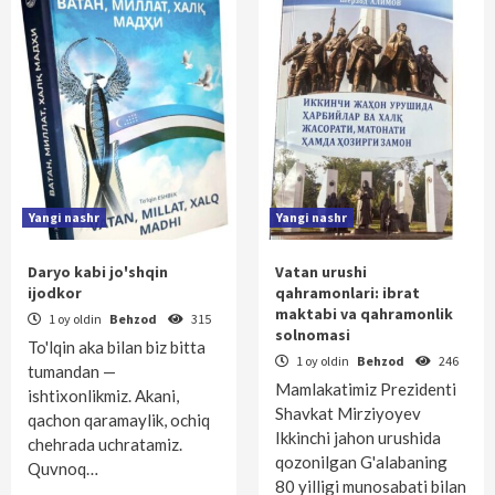
Yangi nashr
Yangi nashr
Daryo kabi jo'shqin
Vatan urushi
ijodkor
qahramonlari: ibrat
maktabi va qahramonlik
1 oy oldin
Behzod
315
solnomasi
To'lqin aka bilan biz bitta
1 oy oldin
Behzod
246
tumandan —
Mamlakatimiz Prezidenti
ishtixonlikmiz. Akani,
Shavkat Mirziyoyev
qachon qaramaylik, ochiq
Ikkinchi jahon urushida
chehrada uchratamiz.
qozonilgan G'alabaning
Quvnoq…
80 yilligi munosabati bilan