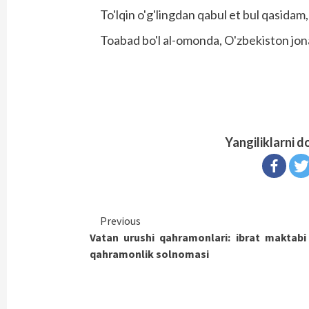
To'lqin o'g'lingdan qabul et bul qasidam,
Toabad bo'l al-omonda, O'zbekiston jon
Yangiliklarni d
Continue
Previous
Vatan urushi qahramonlari: ibrat maktabi
Reading
qahramonlik solnomasi