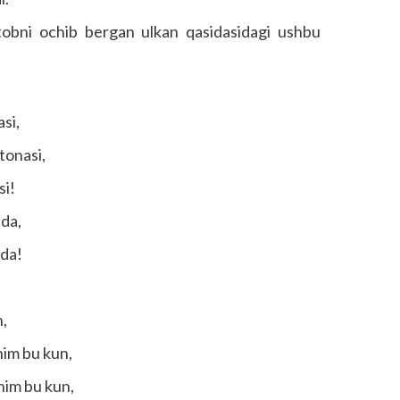
itobni ochib bergan ulkan qasidasidagi ushbu
asi,
tonasi,
si!
ada,
ada!
n,
nim bu kun,
nim bu kun,