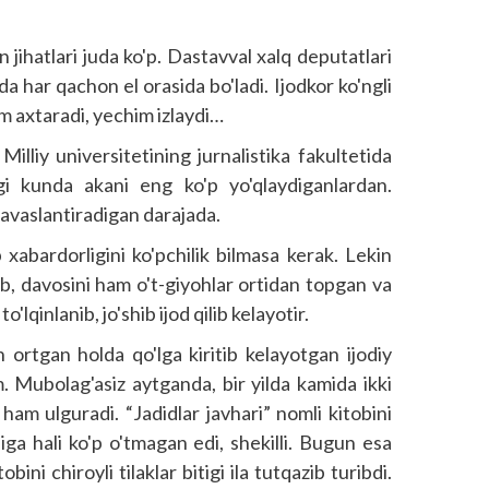
n jihatlari juda ko'p. Dastavval xalq deputatlari
 har qachon el orasida bo'ladi. Ijodkor ko'ngli
m axtaradi, yechim izlaydi…
lliy universitetining jurnalistika fakultetida
gi kunda akani eng ko'p yo'qlaydiganlardan.
avaslantiradigan darajada.
abardorligini ko'pchilik bilmasa kerak. Lekin
inib, davosini ham o't-giyohlar ortidan topgan va
lqinlanib, jo'shib ijod qilib kelayotir.
ortgan holda qo'lga kiritib kelayotgan ijodiy
im. Mubolag'asiz aytganda, bir yilda kamida ikki
 ham ulguradi. “Jadidlar javhari” nomli kitobini
iga hali ko'p o'tmagan edi, shekilli. Bugun esa
bini chiroyli tilaklar bitigi ila tutqazib turibdi.