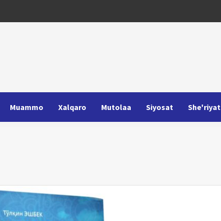
Muammo
Xalqaro
Mutolaa
Siyosat
She'riyat