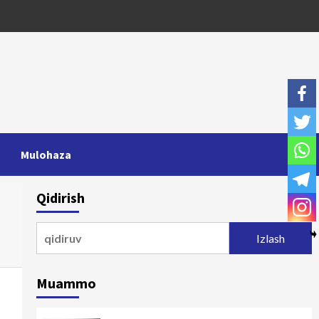
Mulohaza
Qidirish
Qidirshish:
Muammo