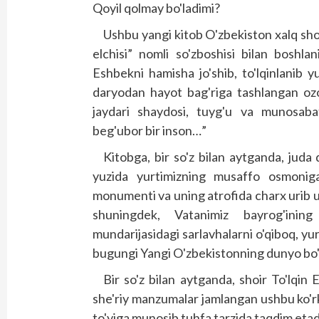
Qoyil qolmay bo'ladimi?
Ushbu yangi kitob O'zbekiston xalq shoi
elchisi” nomli so'zboshisi bilan boshlani
Eshbekni hamisha jo'shib, to'lqinlanib 
daryodan hayot bag'riga tashlangan ozo
jaydari shaydosi, tuyg'u va munosabat
beg'ubor bir inson…”
Kitobga, bir so'z bilan aytganda, juda 
yuzida yurtimizning musaffo osmonig
monumenti va uning atrofida charx urib u
shuningdek, Vatanimiz bayrog'ining
mundarijasidagi sarlavhalarni o'qiboq, yur
bugungi Yangi O'zbekistonning dunyo bo'yl
Bir so'z bilan aytganda, shoir To'lqin
she'riy manzumalar jamlangan ushbu ko'rka
to'yiga munosib tuhfa tarzida taqdim etad