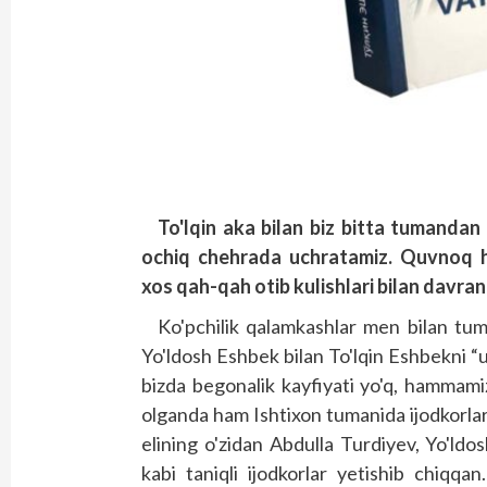
To'lqin aka bilan biz bitta tumandan
ochiq chehrada uchratamiz. Quvnoq han
xos qah-qah otib kulishlari bilan davran
Ko'pchilik qalamkashlar men bilan tum
Yo'ldosh Eshbek bilan To'lqin Eshbekni “
bizda begonalik kayfiyati yo'q, hammamiz
olganda ham Ishtixon tumanida ijodkorla
elining o'zidan Abdulla Turdiyev, Yo'l
kabi taniqli ijodkorlar yetishib chiqqa