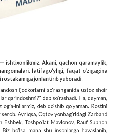
 — ishtixonlikmiz. Akani, qachon qaramaylik,
gomalari, latifago'yligi, faqat o'zigagina
i rostakamiga jonlantirib yuboradi.
andosh ijodkorlarni so'rashganida ustoz shoir
ular qarindoshmi?” deb so'rashadi. Ha, deyman,
 og'a-inilarmiz, deb qo'shib qo'yaman. Rostini
r serob. Ayniqsa, Oqtov yonbag'ridagi Zarband
dosh Eshbek, Toshpo'lat Mavlonov, Rauf Subhon
n. Biz bo'lsa mana shu insonlarga havaslanib,