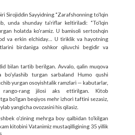
ri Sirojiddin Sayyidning “Zarafshonning to'lqin
b, unda shunday ta'riflar keltiriladi: “To'lqin
yurgan holatda ko'ramiz. U bamisoli sertoshqin
d va erkin elchiday… U tiriklik va hayotning
larini birdaniga oshkor qiluvchi begidir va
did bilan tartib berilgan. Avvalo, qalin muqova
a bo'ylashib turgan sarbaland Humo qushi
chib yurgan osoyishtalik ramzlari — kabutarlar,
 rango-rang jilosi aks ettirilgan. Kitob
tga bo'lgan beqiyos mehr izhori taftini sezasiz,
ab yangicha ovozasini his qilasiz.
 Eshbek o'zining mehrga boy qalbidan to'kilgan
m kitobini Vatanimiz mustaqilligining 35 yillik
i.