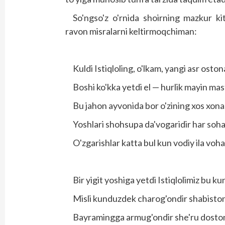
So'ngso'z o'rnida shoirning mazkur k
ravon misralarni keltirmoqchiman:
Kuldi Istiqloling, o'lkam, yangi asr oston
Boshi ko'kka yetdi el — hurlik mayin mas
Bu jahon ayvonida bor o'zining xos xona
Yoshlari shohsupa da'vogaridir har soh
O'zgarishlar katta bul kun vodiy ila voh
Bir yigit yoshiga yetdi Istiqlolimiz bu ku
Misli kunduzdek charog'ondir shabisto
Bayramingga armug'ondir she'ru dosto