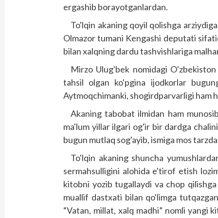
ergashib borayotganlardan.
To'lqin akaning qoyil qolishga arziydiga
Olmazor tumani Kengashi deputati sifatida
bilan xalqning dardu tashvishlariga malha
Mirzo Ulug'bek nomidagi O'zbekiston Mi
tahsil olgan ko'pgina ijodkorlar bugun
Aytmoqchimanki, shogirdparvarligi ham h
Akaning tabobat ilmidan ham munosib x
ma'lum yillar ilgari og'ir bir dardga chal
bugun mutlaq sog'ayib, ismiga mos tarzda to'
To'lqin akaning shuncha yumushlardan 
sermahsulligini alohida e'tirof etish loz
kitobni yozib tugallaydi va chop qilishga
muallif dastxati bilan qo'limga tutqazgan
“Vatan, millat, xalq madhi” nomli yangi kito