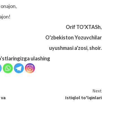
 onajon,
ajon!
Orif TO'XTASh,
O'zbekiston Yozuvchilar
uyushmasi a'zosi, shoir.
o'stlaringizga ulashing
Next
 va
Istiqlol to'lqinlari