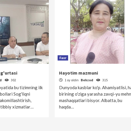
Faxr
ug'urtasi
Hayotim mazmuni
od
302
1 oy oldin
Behzod
315
yatida bu tizimning ilk
Dunyoda kasblar ko'p. Ahamiyatlisi, h
qbollari Sog'liqni
birining o'ziga yarasha zavqi-yu meh
takomillashtirish,
mashaqqatlari bisyor. Albatta, bu
 tibbiy xizmatlar…
haqda…