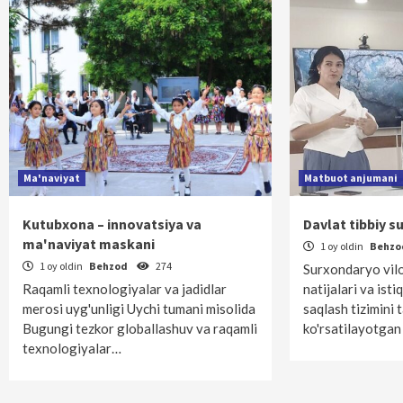
Ma'naviyat
Matbuot anjumani
Kutubxona – innovatsiya va
Davlat tibbiy s
ma'naviyat maskani
1 oy oldin
Behz
1 oy oldin
Behzod
274
Surxondaryo vilo
Raqamli texnologiyalar va jadidlar
natijalari va isti
merosi uyg'unligi Uychi tumani misolida
saqlash tizimini 
Bugungi tezkor globallashuv va raqamli
ko'rsatilayotgan
texnologiyalar…