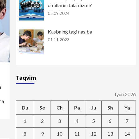
omillarini bilamizmi?
05.09.2024
Kasbning tagi nasiba
01.11.2023
Taqvim
i
Iyun 2026
ma
Du
Se
Ch
Pa
Ju
Sh
Ya
1
2
3
4
5
6
7
8
9
10
11
12
13
14