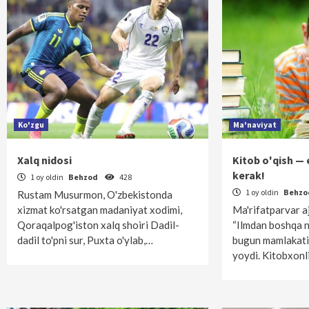
Ko'zgu
Ma'naviyat
Xalq nidosi
Kitob o'qish — 
kerak!
1 oy oldin
Behzod
428
1 oy oldin
Behz
Rustam Musurmon, O'zbekistonda
xizmat ko'rsatgan madaniyat xodimi,
Ma'rifatparvar a
Qoraqalpog'iston xalq shoiri Dadil-
“Ilmdan boshqa n
dadil to'pni sur, Puxta o'ylab,…
bugun mamlakati
yoydi. Kitobxonl