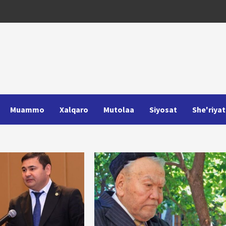
Muammo
Xalqaro
Mutolaa
Siyosat
She'riyat