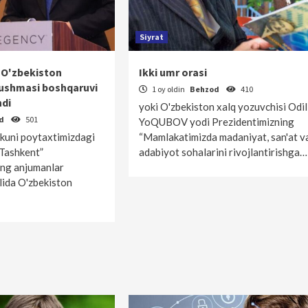
Siyrat
 O'zbekiston
Ikki umr orasi
yushmasi boshqaruvi
1 oy oldin
Behzod
410
ndi
yoki O'zbekiston xalq yozuvchisi Odil
od
501
YoQUBOV yodi Prezidentimizning
kuni poytaxtimizdagi
“Mamlakatimizda madaniyat, san'at v
Tashkent”
adabiyot sohalarini rivojlantirishga…
ng anjumanlar
alida O'zbekiston