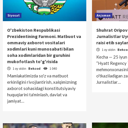
Siyosat
Anjuman
O'zbekiston Respublikasi
Shuhrat Oripov
Prezidentining Farmoni. Matbuot va
Jurnalistlar U
ommaviy axborot vositalari
raisi etib sayla
xodimlari kuni munosabati bilan
1 oy oldin
Behz
soha xodimlaridan bir guruhini
Kecha — 25 iyun 
mukofotlash to'g'risida
“Hyatt Regency 
1 oy oldin
Behzod
1 040
mehmonxonasini
Mamlakatimizda so'z va matbuot
o'tkaziladigan z
erkinligini rivojlantirish, xalqimizning
Jurnalistlar…
axborot sohasidagi konstitutsiyaviy
huquqlarini ta'minlash, davlat va
jamiyat…