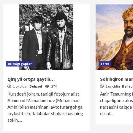
Dildagi gaplar
Tarix
Qirq yil ortga qaytib…
Sohibqiron ma
1 oy oldin
Behzod
274
1 oy oldin
Behz
Kursdosh jo'ram, taniqli fotojurnalist
Amir Temurning i
Alimurod Mamadaminov (Muhammad
chiqadigan xulos
Amin) bilan mashinani avtoturargohga
narsasini xalqqa
joylashtirib, Talabalar shaharchasining
o'zini…
sokin,…