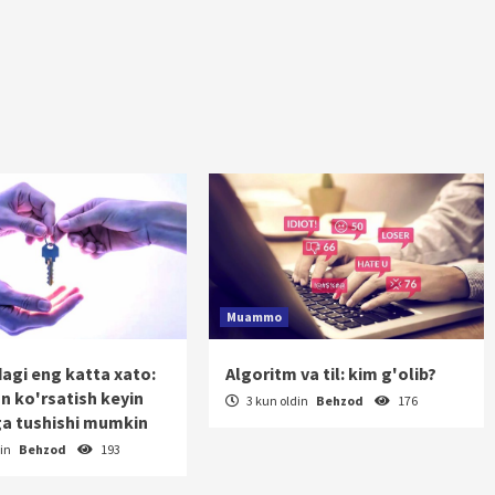
Muammo
dagi eng katta xato:
Algoritm va til: kim g'olib?
on ko'rsatish keyin
3 kun oldin
Behzod
176
a tushishi mumkin
din
Behzod
193