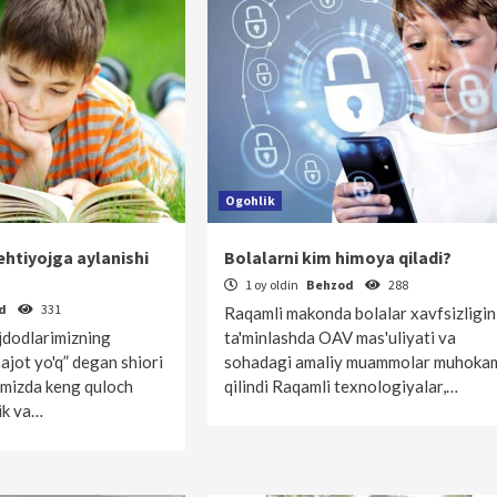
Ogohlik
ehtiyojga aylanishi
Bolalarni kim himoya qiladi?
1 oy oldin
Behzod
288
od
331
Raqamli makonda bolalar xavfsizligin
jdodlarimizning
ta'minlashda OAV mas'uliyati va
ajot yo'q” degan shiori
sohadagi amaliy muammolar muhoka
mizda keng quloch
qilindi Raqamli texnologiyalar,…
ik va…