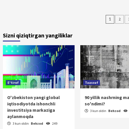
Maqol
1
2
bo‘yi
Sizni qiziqtirgan yangiliklar
harak
E'tirof
Taassuf
O'zbekiston yangi global
90 yillik nashrning m
iqtisodiyotda ishonchli
so'ndimi?
investitsiya markaziga
3 kun oldin
Behzod
aylanmoqda
3 kun oldin
Behzod
249