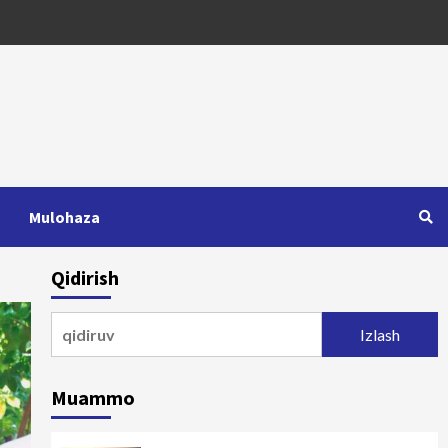
Mulohaza
Qidirish
Qidirshish:
Muammo