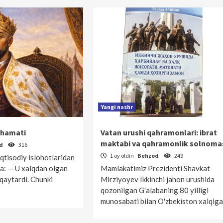
Yangi nashr
rhamati
Vatan urushi qahramonlari: ibrat
maktabi va qahramonlik solnoma
od
316
1 oy oldin
Behzod
249
qtisodiy islohotlaridan
a: — U xalqdan olgan
Mamlakatimiz Prezidenti Shavkat
 qaytardi. Chunki
Mirziyoyev Ikkinchi jahon urushida
qozonilgan G'alabaning 80 yilligi
munosabati bilan O'zbekiston xalqig