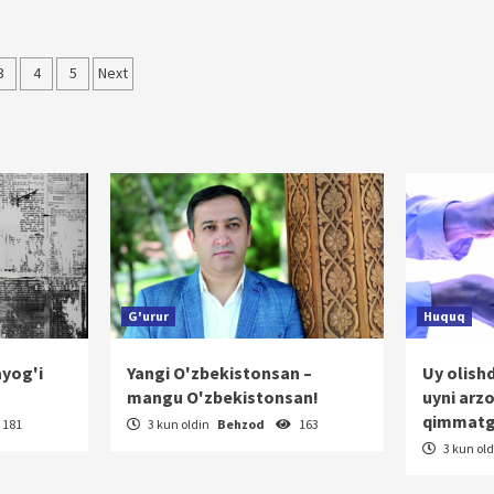
alar
3
4
5
Next
cha
atlanish
G'urur
Huquq
ayog'i
Yangi O'zbekistonsan –
Uy olish
mangu O'zbekistonsan!
uyni arz
qimmatg
181
3 kun oldin
Behzod
163
3 kun ol