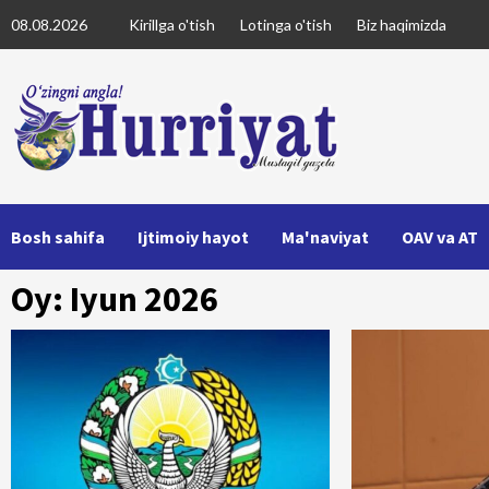
Skip
08.08.2026
Kirillga o'tish
Lotinga o'tish
Biz haqimizda
to
content
Bosh sahifa
Ijtimoiy hayot
Ma'naviyat
OAV va AT
Oy: Iyun 2026