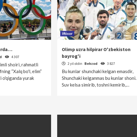
Iftixor
larda…
Olimp uzra hilpirar O'zbekiston
bayrog'i
od
4 307
2 yil oldin
Behzod
3 827
mli shoiri, rahmatli
ng “Xalq bo'l, elim”
Bu kunlar shunchaki kelgan emasdir,
zi o'qiganda yurak
Shunchaki kelganmas bu kunlar shoni.
Suv kelsa simirib, toshni kemirib,…