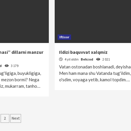
Iftixor
si” dillarni manzur
Ildizi baquvvat xalqmiz
4 yil oldin
Behzod
2 021
od
3 179
Vatan ostonadan boshlanadi, deyishad
g'ligiga, buyukligiga,
Men ham mana shu Vatanda tug'ildim,
or mezon bormi? Nega
o'sdim, voyaga yetib, kamol topdim….
ziz, mukarram, tanho…
qolalar
2
Next
‘yicha