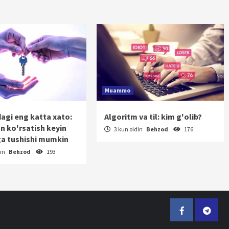
Muammo
dagi eng katta xato:
Algoritm va til: kim g'olib?
on ko'rsatish keyin
3 kun oldin
Behzod
176
a tushishi mumkin
din
Behzod
193
Facebook
Telegr