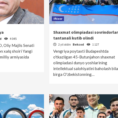
Iftixor
ya
Shaxmat olimpiadasi sovrindorlar
tantanali kutib olindi
od
4 045
2 yil oldin
Behzod
1 127
, Oliy Majlis Senati
on xalq shoiri Yangi
Vengriya poytaxti Budapeshtda
milliy armiyasida
o'tkazilgan 45-Butunjahon shaxmat
olimpiadasi dunyo yoshlarining
intellektual salohiyatini baholash bil
birga O'zbekistonning…