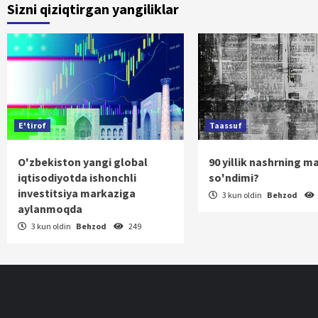
Sizni qiziqtirgan yangiliklar
ha
E'tirof
Taassuf
O'zbekiston yangi global
90 yillik nashrning m
iqtisodiyotda ishonchli
so'ndimi?
investitsiya markaziga
3 kun oldin
Behzod
aylanmoqda
3 kun oldin
Behzod
249