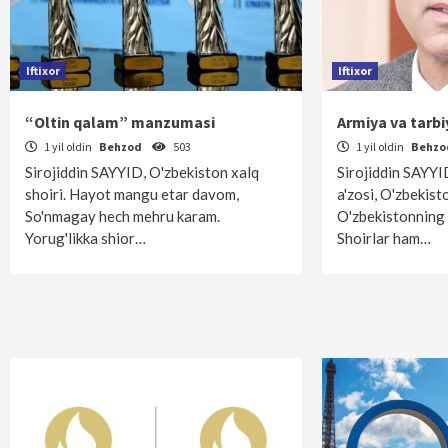
Iftixor
Iftixor
“Oltin qalam” manzumasi
Armiya va tarbi
1 yil oldin
Behzod
503
1 yil oldin
Behz
Sirojiddin SAYYID, O'zbekiston xalq
Sirojiddin SAYYID
shoiri. Hayot mangu etar davom,
a'zosi, O'zbekist
So'nmagay hech mehru karam.
O'zbekistonning 
Yorug'likka shior…
Shoirlar ham…