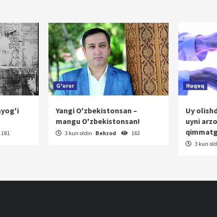
rakatlanish
G'urur
Huquq
ayog'i
Yangi O'zbekistonsan –
Uy olish
mangu O'zbekistonsan!
uyni arz
qimmatg
181
3 kun oldin
Behzod
163
3 kun ol