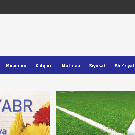
Muammo
Xalqaro
Mutolaa
Siyosat
She'riyat