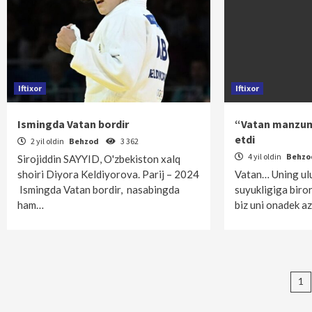
Iftixor
Iftixor
Ismingda Vatan bordir
“Vatan manzuma
etdi
2 yil oldin
Behzod
3 362
4 yil oldin
Behz
Sirojiddin SAYYID, O'zbekiston xalq
shoiri Diyora Keldiyorova. Parij – 2024
Vatan… Uning ulu
Ismingda Vatan bordir, nasabingda
suyukligiga bir
ham…
biz uni onadek a
Ma
1
bo