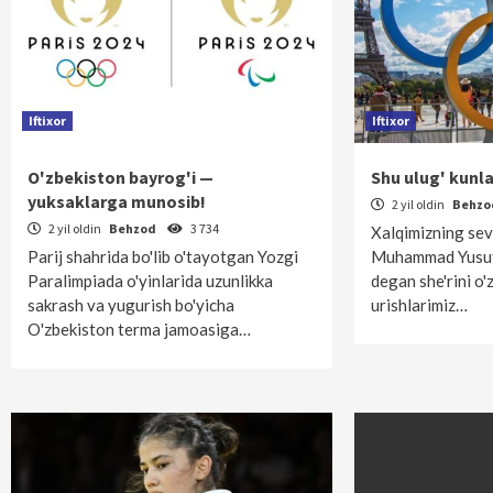
Iftixor
Iftixor
O'zbekiston bayrog'i —
Shu ulug' kun
yuksaklarga munosib!
2 yil oldin
Behz
2 yil oldin
Behzod
3 734
Xalqimizning sevi
Parij shahrida bo'lib o'tayotgan Yozgi
Muhammad Yusufni
Paralimpiada o'yinlarida uzunlikka
degan she'rini o'
sakrash va yugurish bo'yicha
urishlarimiz…
O'zbekiston terma jamoasiga…