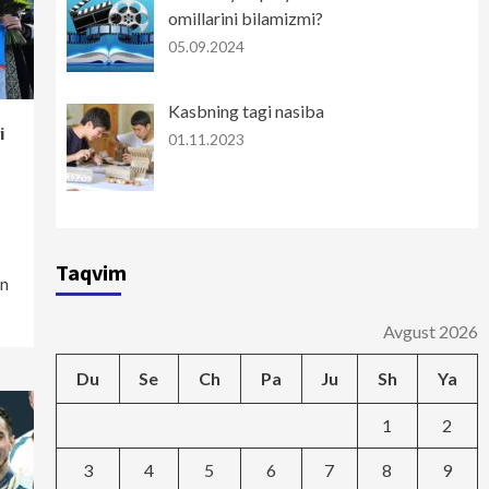
omillarini bilamizmi?
05.09.2024
Kasbning tagi nasiba
i
01.11.2023
Taqvim
an
Avgust 2026
Du
Se
Ch
Pa
Ju
Sh
Ya
1
2
3
4
5
6
7
8
9