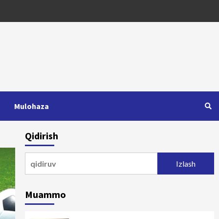
Mulohaza
Qidirish
Qidirshish:
Muammo