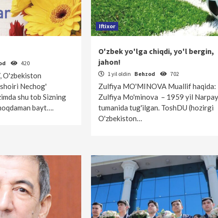
Iftixor
O'zbek yo'lga chiqdi, yo'l bergin,
jahon!
od
420
1 yil oldin
Behzod
702
 O'zbekiston
shoiri Nechog'
Zulfiya MO'MINOVA Muallif haqida:
zimda shu tob Sizning
Zulfiya Mo'minova – 1959 yil Narpa
tmoqdaman bayt….
tumanida tug'ilgan. ToshDU (hozirgi
O'zbekiston…