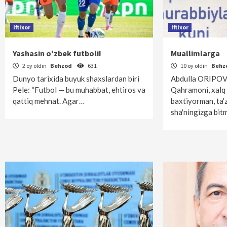
Iftixor
Iftixor
Yashasin o'zbek futboli!
Muallimlarga
2 oy oldin
Behzod
631
10 oy oldin
Behz
Dunyo tarixida buyuk shaxslardan biri
Abdulla ORIPOV,
Pele: “Futbol — bu muhabbat, ehtiros va
Qahramoni, xalq 
qattiq mehnat. Agar…
baxtiyorman, ta'
sha'ningizga bi