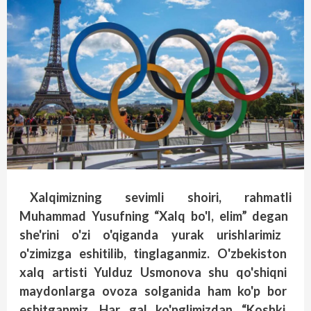
Xalqimizning
sevimli
shoiri
, rahmatli
Muhammad
Yusufning
“Xalq
bo'l
, elim
” degan
she'rini
o'zi
o'qiganda
yurak
urishlarimiz
o'zimizga
eshitilib
, tinglaganmiz
. O'zbekiston
xalq
artisti
Yulduz
Usmonova
shu
qo'shiqni
maydonlarga
ovoza
solganida
ham
ko'p
bor
eshitganmiz
. Har
gal
ko'nglimizdan
“Koshki