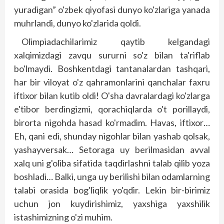
yuradigan” o'zbek qiyofasi dunyo ko'zlariga yanada
muhrlandi, dunyo ko'zlarida qoldi.
Olimpiadachilarimiz qaytib kelgandagi
xalqimizdagi zavqu sururni so'z bilan ta'riflab
bo'lmaydi. Boshkentdagi tantanalardan tashqari,
har bir viloyat o'z qahramonlarini qanchalar faxru
iftixor bilan kutib oldi! O'sha davralardagi ko'zlarga
e'tibor berdingizmi, qorachiqlarda o't porillaydi,
birorta nigohda hasad ko'rmadim. Havas, iftixor…
Eh, qani edi, shunday nigohlar bilan yashab qolsak,
yashayversak… Setoraga uy berilmasidan avval
xalq uni g'oliba sifatida taqdirlashni talab qilib yoza
boshladi… Balki, unga uy berilishi bilan odamlarning
talabi orasida bog'liqlik yo'qdir. Lekin bir-birimiz
uchun jon kuydirishimiz, yaxshiga yaxshilik
istashimizning o'zi muhim.