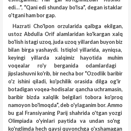
edi
…”, “Qani
edi
shunday
bo'lsa
”, degan
istaklar
o'tgani
ham
bor
gap
.
Hazrati
Cho'lpon
orzularida
qalbga
ekilgan
,
ustoz
Abdulla
Orif
alamlaridan
ko'kargan
xalq
bo'lish
istagi
uzoq
, juda
uzoq
yillardan
buyon
biz
bilan
birga
yashaydi
. Istiqlol
yillarida
, ayniqsa
,
keyingi
yillarda
xalqimiz
hayotida
muhim
voqealar
ro'y
berganida
odamlardagi
jipslashuvni
ko'rib
, bir
necha
bor
“Ozodlik
baribir
o'z
ishini
qiladi
, ko'pchilik
orasida
dilga
og'ir
botadigan
voqea
-hodisalar
qancha
uchramasin
,
baribir
bizda
xalqlik
belgilari
tobora
ko'proq
namoyon
bo'lmoqda
”, deb
o'ylaganim
bor
. Ammo
bu
gal
Fransiyaning
Parij
shahrida
o'tgan
yozgi
Olimpiada
o'yinlari
paytida
va
undan
so'ng
ko'nglimda
hech
qaysi
quvonchga
o'xshamagan