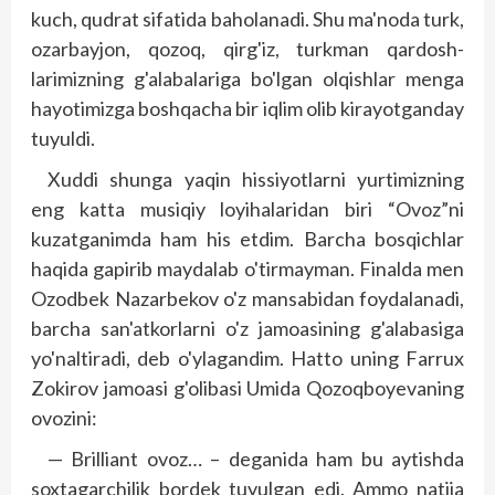
kuch, qudrat sifatida baholanadi. Shu ma'noda turk,
ozarbayjon, qozoq, qirg'iz, turkman qardosh­
larimizning g'alabalariga bo'lgan olqishlar menga
hayotimizga boshqacha bir iqlim olib kirayotganday
tuyuldi.
Xuddi shunga yaqin hissiyotlarni yurtimizning
eng katta musiqiy loyihalaridan biri “Ovoz”ni
kuzatganimda ham his etdim. Barcha bosqichlar
haqida gapirib maydalab o'tirmayman. Finalda men
Ozodbek Nazarbekov o'z mansabidan foydalanadi,
barcha san'atkorlarni o'z jamoasining g'alabasiga
yo'naltiradi, deb o'ylagandim. Hatto uning Farrux
Zokirov jamoasi g'olibasi Umida Qozoqboyevaning
ovozini:
— Brilliant ovoz… – deganida ham bu aytishda
soxtagarchilik bordek tuyulgan edi. Ammo natija