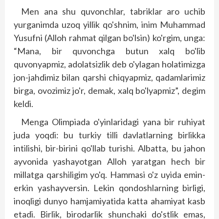
Men ana shu quvonchlar, tabriklar aro uchib
yurganimda uzoq yillik qo'shnim, inim Muhammad
Yusufni (Alloh rahmat qilgan bo'lsin) ko'rgim, unga:
“Mana, bir quvonchga butun xalq bo'lib
quvonyapmiz, adolatsizlik deb o'ylagan holatimizga
jon-jahdimiz bilan qarshi chiqyapmiz, qadamlarimiz
birga, ovozimiz jo'r, demak, xalq bo'lyapmiz”, degim
keldi.
Menga Olimpiada o'yinlaridagi yana bir ruhiyat
juda yoqdi: bu turkiy tilli davlatlarning birlikka
intilishi, bir-birini qo'llab turishi. Albatta, bu jahon
ayvonida yashayotgan Alloh yaratgan hech bir
millatga qarshiligim yo'q. Hammasi o'z uyi­­da emin-
erkin yashayversin. Lekin qondoshlarning birligi,
inoqligi dunyo hamjamiyatida katta ahamiyat kasb
etadi. Birlik, birodarlik shunchaki do'stlik emas,