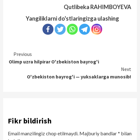
Qutlibeka RAHIMBOYEVA
Yangiliklarni do'stlaringizga ulashing
Continue
Previous
Olimp uzra hilpirar O'zbekiston bayrog'i
Reading
Next
O'zbekiston bayrog'i — yuksaklarga munosib!
Fikr bildirish
Email manzilingiz chop etilmaydi.
Majburiy bandlar
*
bilan