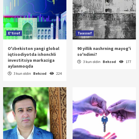
E'tirof
Taassuf
O'zbekiston yangi global
90 yillik nashrning mayog'i
iqtisodiyotda ishonchli
so'ndimi?
investitsiya markaziga
3 kun oldin
Behzod
177
aylanmoqda
3 kun oldin
Behzod
224