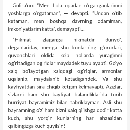
Gulira'no: “Men Lola opadan o'rganganlarimni
yoshlarga o'rgataman”, — deyapti. “Undan o'tib
ketaman, men boshqa davrning odamiman,
imkoniyatlarim katta”, demayapti…
“Hikmat izlaganga hikmatdir dunyo”,
deganlariday, menga shu kunlarning g'ururlari,
quvonchlari oldida ko'p hollarda yuragimni
og'ritadigan og'riqlar maydadek tuyulayapti. Go'yo
xalq bo'layotgan xalqdagi og'riqlar, armonlar
uqalanib, maydalanib ketadigandek. Va shu
kayfiyatdan sira chiqib ketgim kelmayapti. Azizlar,
sizlarni ham shu kayfiyat balandlik­larida turib
hurriyat bayramimiz bilan tabrik­layman. Asli shu
bayramning o'zi ham bizni xalq qilishga qodir katta
kuch, shu yorqin kunlarning har lahzasidan
qalbingizga kuch quyilsin!