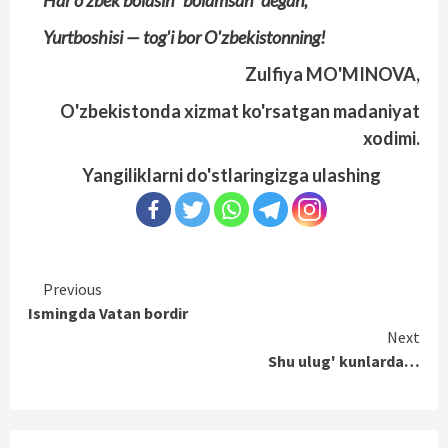
Har o'zbek bolasin “bolamsan” degan,
Yurtboshisi — tog'i bor O'zbekistonning!
Zulfiya MO'MINOVA,
O'zbekistonda xizmat ko'rsatgan madaniyat
xodimi.
Yangiliklarni do'stlaringizga ulashing
Continue
Previous
Ismingda Vatan bordir
Reading
Next
Shu ulug' kunlarda…