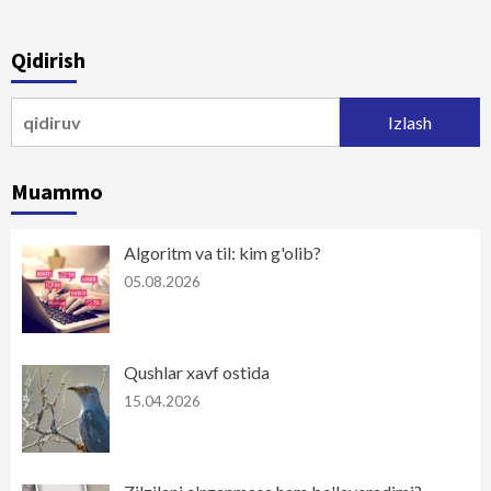
Qidirish
Qidirshish:
Muammo
Algoritm va til: kim g'olib?
05.08.2026
Qushlar xavf ostida
15.04.2026