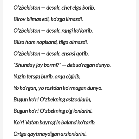
O'zbekiston — desak, chet elga borib,
Birov bilmas edi, ko'zga ilmasdi.
O'zbekiston — desak, rangi ko'karib,
Bilsa ham nopisand, tilga olmasdi.
O'zbekiston — desak, ensasi qotib,
“Shunday joy bormi?” — deb so'ragan dunyo.
Yuzin tersga burib, orqa o'girib,
Yo ko'rgan, yo rostdan ko'rmagan dunyo.
Bugun ko'r! O'zbekning aslzodlarin,
Bugun ko'r! O'zbekning o'g'lonlarini.
Ko'r! Vatan bayrog'in baland ko'tarib,
Ortga qaytmaydigan arslonlarini.