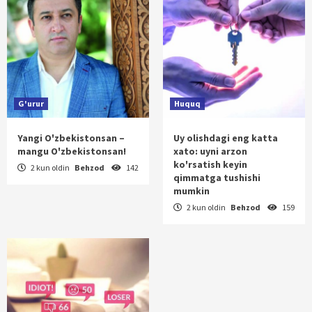
G'urur
Huquq
Yangi O'zbekistonsan –
Uy olishdagi eng katta
mangu O'zbekistonsan!
xato: uyni arzon
ko'rsatish keyin
2 kun oldin
Behzod
142
qimmatga tushishi
mumkin
2 kun oldin
Behzod
159