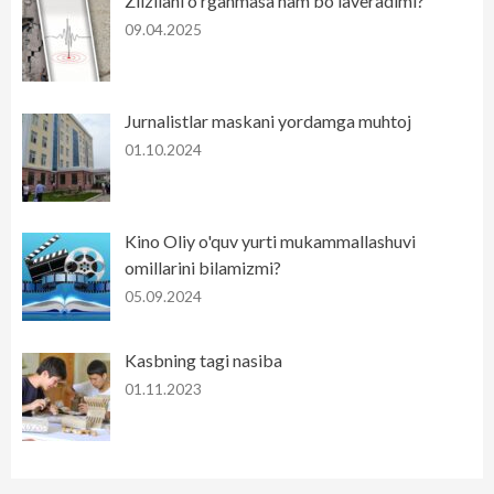
Zilzilani o'rganmasa ham bo'laveradimi?
09.04.2025
Jurnalistlar maskani yordamga muhtoj
01.10.2024
Kino Oliy o'quv yurti mukammallashuvi
omillarini bilamizmi?
05.09.2024
Kasbning tagi nasiba
01.11.2023