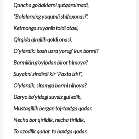
Qancha go'daklarni qutqarolmadi,
“Bolalarning yuqumli shifoxonasi”.
Ketmonga suyanib toldi otasi,
Qirqida qirqilib qoldi onasi.
O'ylardik: bosh uzra yorug' kun bormi?
Bormikin g'oyibdan biror himoya?
Suyakni sindirdi kir “Paxta ishi”,
O'ylardik: sitamga bormi nihoya?
Daryo bo'yidagi suvsiz gul edik,
Mustaqillik bergan toj-taxtga qadar.
Necha bor qirildik, necha tirildik,
To ozodlik qadar, to baxtga qadar.