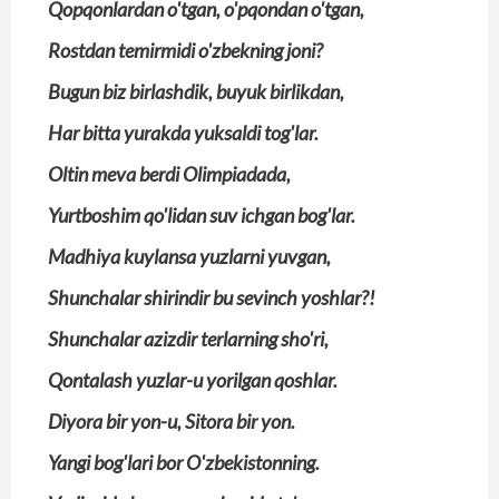
Qopqonlardan o'tgan, o'pqondan o'tgan,
Rostdan temirmidi o'zbekning joni?
Bugun biz birlashdik, buyuk birlikdan,
Har bitta yurakda yuksaldi tog'lar.
Oltin meva berdi Olimpiadada,
Yurtboshim qo'lidan suv ichgan bog'lar.
Madhiya kuylansa yuzlarni yuvgan,
Shunchalar shirindir bu sevinch yoshlar?!
Shunchalar azizdir terlarning sho'ri,
Qontalash yuzlar-u yorilgan qoshlar.
Diyora bir yon-u, Sitora bir yon.
Yangi bog'lari bor O'zbekistonning.