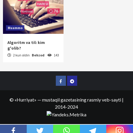
Muammo
Algoritm va til: kim
g'olib?
2 kun oldin
Behzod
143
Facebook
Telegram
©
«Hurriyat»
— mustaqil gazetasining rasmiy veb-sayti
|
2014-2024