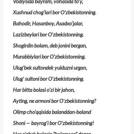
Vodiysida bayram, vohasida to'y,
Xushnud chog'lari bor O'zbekistonning.
Bahodir, Hasanboy, Asadxo'jalar,
Lazizbeylari bor O'zbekistonning.
Shogirdin bolam, deb jonini bergan,
Murabbiylari bor O'zbekistonning.
Ulug'bek sultondek yulduzni urgan,
Ulug' sultoni bor O'zbekistonning.
Har bitta bolasi o'zi bir jahon,
Ayting, ne armoni bor O'zbekistonning?
Olimp cho'qqisida balanddan-baland
Shoni — bayrog'i bor O'zbekistonning!