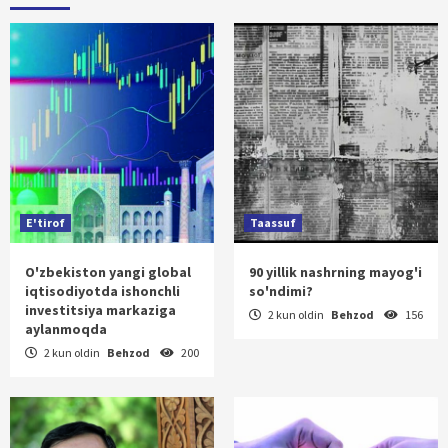
E'tirof
Taassuf
O'zbekiston yangi global
90 yillik nashrning mayog'i
iqtisodiyotda ishonchli
so'ndimi?
investitsiya markaziga
2 kun oldin
Behzod
156
aylanmoqda
2 kun oldin
Behzod
200