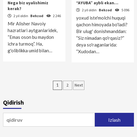
Nega biz uyalishimiz
“AYUBA” aybli ekan…
kerak?
2 yil oldin
Behzod
5 096
2 yil oldin
Behzod
2 246
yoxud iste'molchi huquqi
Mir Alisher Navoiy
qachon himoyada bo'ladi?
hazratlari aytganlaridek,
Bir ulug' donishmanddan:
“Emas oson bu maydon
“Siz nimadan qo'rqasiz?”
ichra turmoq”. Ha,
deya so'raganlarida:
g'oliblikka umid bilan…
“Xudodan…
Maqolalar
1
2
Next
bo‘yicha
Qidirish
harakatlanish
Qidirshish: