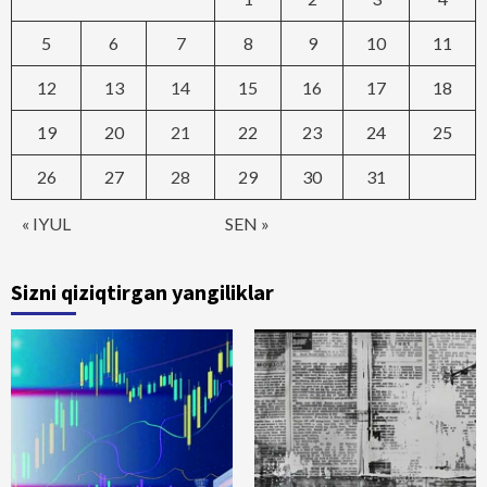
5
6
7
8
9
10
11
12
13
14
15
16
17
18
19
20
21
22
23
24
25
26
27
28
29
30
31
« IYUL
SEN »
Sizni qiziqtirgan yangiliklar