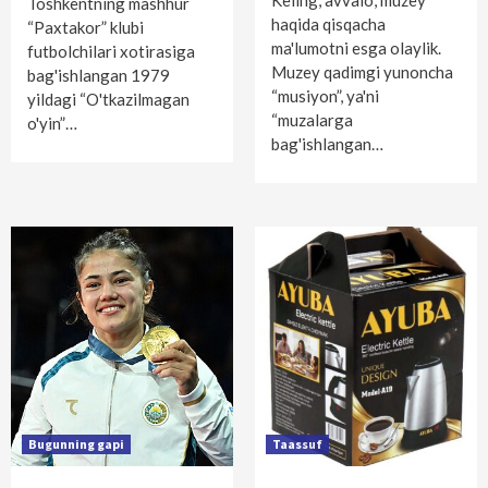
Keling, avvalo, muzey
Toshkentning mashhur
haqida qisqacha
“Paxtakor” klubi
ma'lumotni esga olaylik.
futbolchilari xotirasiga
Muzey qadimgi yunoncha
bag'ishlangan 1979
“musiyon”, ya'ni
yildagi “O'tkazilmagan
“muzalarga
o'yin”…
bag'ishlangan…
Bugunning gapi
Taassuf