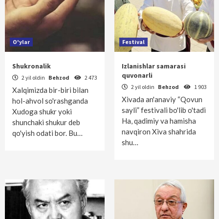
O'ylar
Festival
Shukronalik
Izlanishlar samarasi
quvonarli
2 yil oldin
Behzod
2 473
2 yil oldin
Behzod
1 903
Xalqimizda bir-biri bilan
Xivada an'anaviy “Qovun
hol-ahvol so'rashganda
sayli” festivali bo'lib o'tadi
Xudoga shukr yoki
Ha, qadimiy va hamisha
shunchaki shukur deb
navqiron Xiva shahrida
qo'yish odati bor. Bu…
shu…