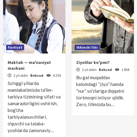
Faoliyat
Ikkinchi fikr
Maktab — ma'naviyat
Ziyolilar ko'pmi?
maskani
2 yil oldin
Behzod
1 854
2 yil oldin
Behzod
4 259
Bu gal muqaddas
So'nggi yillarda
kalomdagi “ziyo” hamda
mamlakatimizda ta'lim-
“nur” so'zlariga diqqatni
tarbiya tizimining sifati va
tortmoqni ixtiyor qildik.
samaradorligini oshirish,
Zero, tilimizda bu…
bog'cha
tarbiyalanuvchilari,
o'quvchi va talaba-
yoshlarda zamonaviy…