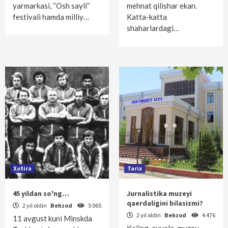
yarmarkasi, “Osh sayli”
mehnat qilishar ekan.
festivali hamda milliy…
Katta-katta
shaharlardagi…
Xotira
Tarix
45 yildan so'ng…
Jurnalistika muzeyi
qaerdaligini bilasizmi?
2 yil oldin
Behzod
5 065
2 yil oldin
Behzod
4 476
11 avgust kuni Minskda