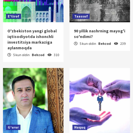
E'tirof
Taassuf
O'zbekiston yangi global
90 yillik nashrning mayog'i
iqtisodiyotda ishonchli
so'ndimi?
investitsiya markaziga
5 kun oldin
Behzod
239
aylanmoqda
5 kun oldin
Behzod
310
G'urur
Huquq