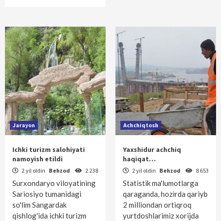
Jarayon
Achchiqtosh
Ichki turizm salohiyati
Yaxshidur achchiq
namoyish etildi
haqiqat…
2 yil oldin
Behzod
2 238
2 yil oldin
Behzod
8 653
Surxondaryo viloyatining
Statistik ma'lumotlarga
Sariosiyo tumanidagi
qaraganda, hozirda qariyb
so'lim Sangardak
2 milliondan ortiqroq
qishlog'ida ichki turizm
yurtdoshlarimiz xorijda