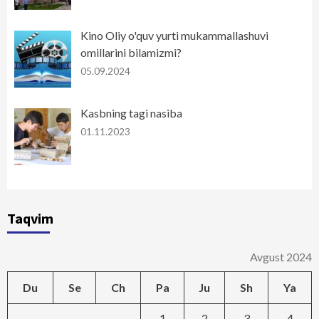
Kino Oliy o'quv yurti mukammallashuvi
omillarini bilamizmi?
05.09.2024
Kasbning tagi nasiba
01.11.2023
Taqvim
Avgust 2024
Du
Se
Ch
Pa
Ju
Sh
Ya
1
2
3
4