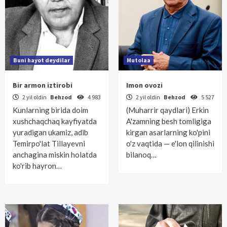
Buni hayot deydilar
Mutolaa
Bir armon iztirobi
Imon ovozi
2 yil oldin
Behzod
4 983
2 yil oldin
Behzod
5 527
Kunlarning birida doim
(Muharrir qaydlari) Erkin
xushchaqchaq kayfiyatda
A'zamning besh tomligiga
yuradigan ukamiz, adib
kirgan asarlarning ko'pini
Temirpo'lat Tillayevni
o'z vaqtida — e'lon qilinishi
anchagina miskin holatda
bilanoq…
ko'rib hayron…