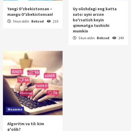
Yangi O'zbekistonsan –
Uy olishdagi eng katta
mangu O'zbekistonsan!
xato: uyni arzon
ko'rsatish keyin
5 kun oldin
Behzod
215
qimmatga tushishi
mumkin
5 kun oldin
Behzod
249
Muammo
Algoritm va til: kim
g'olib?