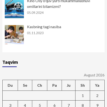
Kino Oliy o'quv yurti mukammallashuvi
omillarini bilamizmi?
05.09.2024
Kasbning tagi nasiba
01.11.2023
Taqvim
Avgust 2026
Du
Se
Ch
Pa
Ju
Sh
Ya
1
2
3
4
5
6
7
8
9