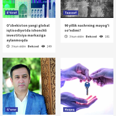
E'tirof
Taassuf
O'zbekiston yangi global
90 yillik nashrning mayog'i
iqtisodiyotda ishonchli
so'ndimi?
investitsiya markaziga
3 kun oldin
Behzod
181
aylanmoqda
3 kun oldin
Behzod
249
G'urur
Huquq