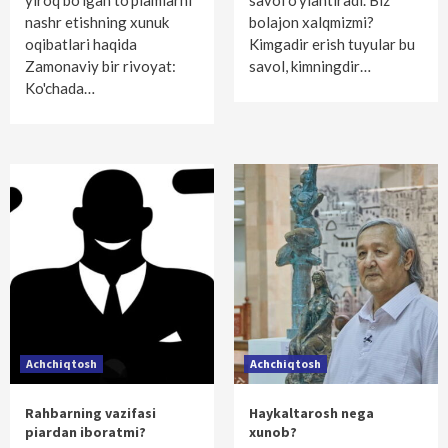
yiroq bo'lgan to'plamlarni
savol o'ylantiradi. Biz
nashr etishning xunuk
bolajon xalqmizmi?
oqibatlari haqida
Kimgadir erish tuyular bu
Zamonaviy bir rivoyat:
savol, kimningdir…
Ko'chada…
Achchiqtosh
Achchiqtosh
Rahbarning vazifasi
Haykaltarosh nega
piardan iboratmi?
xunob?