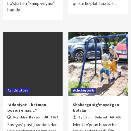
bo'shatish “kampaniyasi”
qilishi ko'plab baxtsiz…
haqida…
Achchiqtosh
Achchiqtosh
“Adabiyot – ketmon
Shaharga sig'mayotgan
bozori emas…”
bolalar
9 oy oldin
Behzod
1 074
1 yil oldin
Behzod
608
Saviyasi past, badiiylikdan
Meni ko'pdan buyon bir