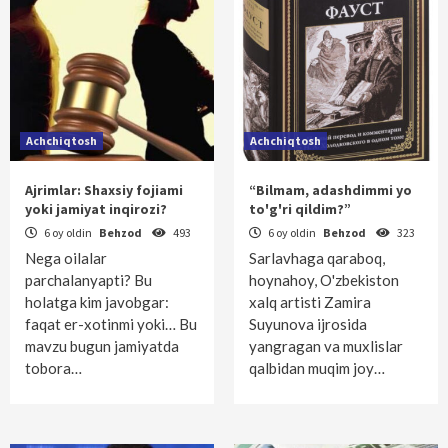
Achchiqtosh
Achchiqtosh
Ajrimlar: Shaxsiy fojiami
“Bilmam, adashdimmi yo
yoki jamiyat inqirozi?
to'g'ri qildim?”
6 oy oldin
Behzod
493
6 oy oldin
Behzod
323
Nega oilalar
Sarlavhaga qaraboq,
parchalanyapti? Bu
hoynahoy, O'zbekiston
holatga kim javobgar:
xalq artisti Zamira
faqat er-xotinmi yoki… Bu
Suyunova ijrosida
mavzu bugun jamiyatda
yangragan va muxlislar
tobora…
qalbidan muqim joy…