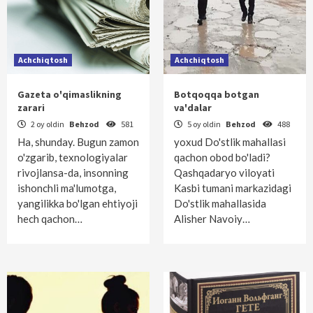
Achchiqtosh
Achchiqtosh
Gazeta o'qimaslikning
Botqoqqa botgan
zarari
va'dalar
2 oy oldin
Behzod
581
5 oy oldin
Behzod
488
Ha, shunday. Bugun zamon
yoxud Do'stlik mahallasi
o'zgarib, texnologiyalar
qachon obod bo'ladi?
rivojlansa-da, insonning
Qashqadaryo viloyati
ishonchli ma'lumotga,
Kasbi tumani markazidagi
yangilikka bo'lgan ehtiyoji
Do'stlik mahallasida
hech qachon…
Alisher Navoiy…