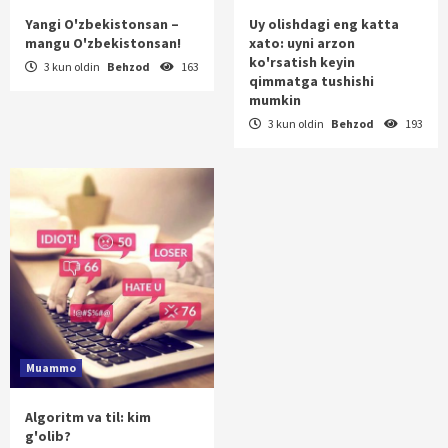
Yangi O'zbekistonsan –
Uy olishdagi eng katta
mangu O'zbekistonsan!
xato: uyni arzon
ko'rsatish keyin
3 kun oldin
Behzod
163
qimmatga tushishi
mumkin
3 kun oldin
Behzod
193
Muammo
Algoritm va til: kim
g'olib?