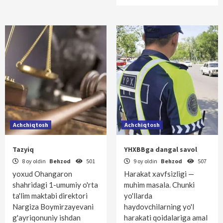
Achchiqtosh
Achchiqtosh
Tazyiq
YHXBBga dangal savol
8 oy oldin
Behzod
501
9 oy oldin
Behzod
507
yoxud Ohangaron
Harakat xavfsizligi —
shahridagi 1-umumiy o'rta
muhim masala. Chunki
ta'lim maktabi direktori
yo'llarda
Nargiza Boymirzayevani
haydovchilarning yo'l
g'ayriqonuniy ishdan
harakati qoidalariga amal