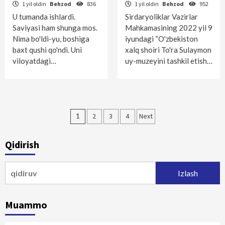
1 yil oldin
Behzod
836
1 yil oldin
Behzod
952
U tumanda ishlardi.
Sirdaryoliklar Vazirlar
Saviyasi ham shunga mos.
Mahkamasining 2022 yil 9
Nima bo'ldi-yu, boshiga
iyundagi “O'zbekiston
baxt qushi qo'ndi. Uni
xalq shoiri To'ra Sulaymon
viloyatdagi…
uy-muzeyini tashkil etish…
Maqolalar
1
2
3
4
Next
bo‘yicha
Qidirish
harakatlanish
Qidirshish:
Muammo