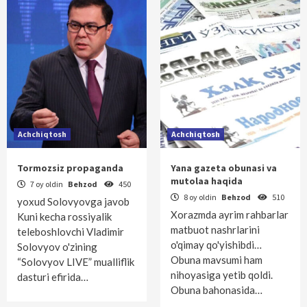
Achchiqtosh
Achchiqtosh
Tormozsiz propaganda
Yana gazeta obunasi va
mutolaa haqida
7 oy oldin
Behzod
450
8 oy oldin
Behzod
510
yoxud Solovyovga javob
Xorazmda ayrim rahbarlar
Kuni kecha rossiyalik
matbuot nashrlarini
teleboshlovchi Vladimir
o'qimay qo'yishibdi…
Solovyov o'zining
Obuna mavsumi ham
“Solovyov LIVE” mualliflik
nihoyasiga yetib qoldi.
dasturi efirida…
Obuna bahonasida…