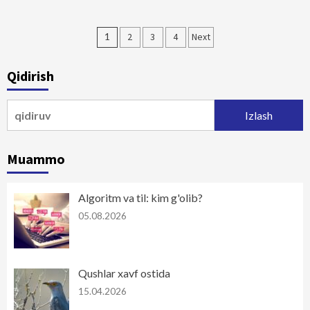
Maqolalar
1
2
3
4
Next
bo‘yicha
Qidirish
harakatlanish
Qidirshish:
Muammo
Algoritm va til: kim g'olib?
05.08.2026
Qushlar xavf ostida
15.04.2026