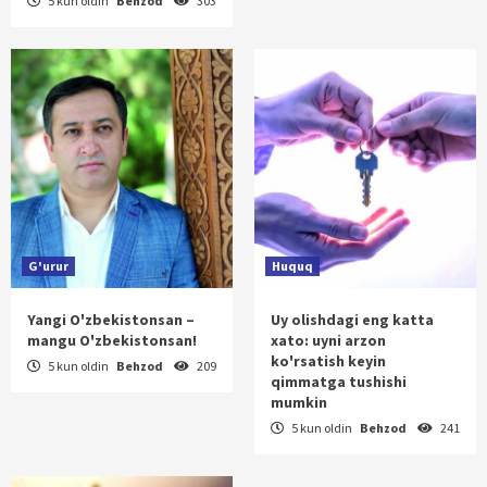
5 kun oldin
Behzod
303
G'urur
Huquq
Yangi O'zbekistonsan –
Uy olishdagi eng katta
mangu O'zbekistonsan!
xato: uyni arzon
ko'rsatish keyin
5 kun oldin
Behzod
209
qimmatga tushishi
mumkin
5 kun oldin
Behzod
241