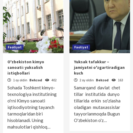
Faoliyat
Faoliyat
O'zbekiston kimyo
Yuksak tafakkur –
sanoati: yuksalish
jamiyatni o'zgartiradigan
istiqbollari
kuch
1 oy oldin
Behzod
402
2 oy oldin
Behzod
163
Sohada Toshkent kimyo-
Samarqand davlat chet
texnologiya institutining
tillar institutida dunyo
o'rni Kimyo sanoati
tillarida erkin so'zlasha
iqtisodiyotning tayanch
oladigan mutaxassislar
tarmoqlaridan biri
tayyorlanmoqda Bugun
hisoblanadi. Uning
O'zbekiston o'z…
mahsulotlari qishloq…