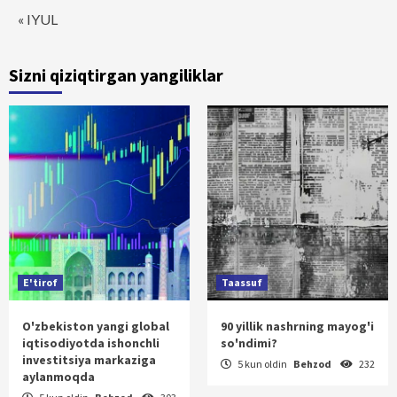
« IYUL
Sizni qiziqtirgan yangiliklar
E'tirof
Taassuf
O'zbekiston yangi global
90 yillik nashrning mayog'i
iqtisodiyotda ishonchli
so'ndimi?
investitsiya markaziga
5 kun oldin
Behzod
232
aylanmoqda