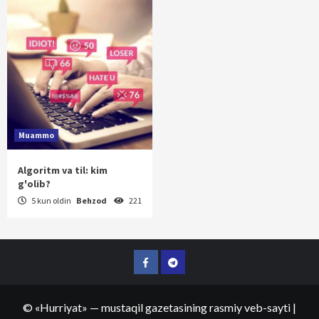
Muammo
Algoritm va til: kim
g'olib?
5 kun oldin
Behzod
221
Facebook
Telegram
©
«Hurriyat»
— mustaqil gazetasining rasmiy veb-sayti
|