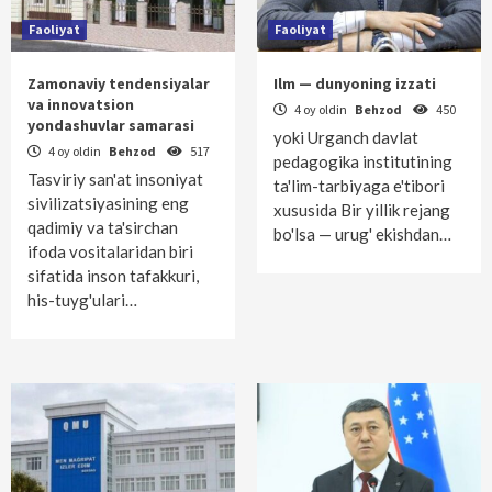
Faoliyat
Faoliyat
Zamonaviy tendensiyalar
Ilm — dunyoning izzati
va innovatsion
4 oy oldin
Behzod
450
yondashuvlar samarasi
yoki Urganch davlat
4 oy oldin
Behzod
517
pedagogika institutining
Tasviriy san'at insoniyat
ta'lim-tarbiyaga e'tibori
sivilizatsiyasining eng
xususida Bir yillik rejang
qadimiy va ta'sirchan
bo'lsa — urug' ekishdan…
ifoda vositalaridan biri
sifatida inson tafakkuri,
his-tuyg'ulari…