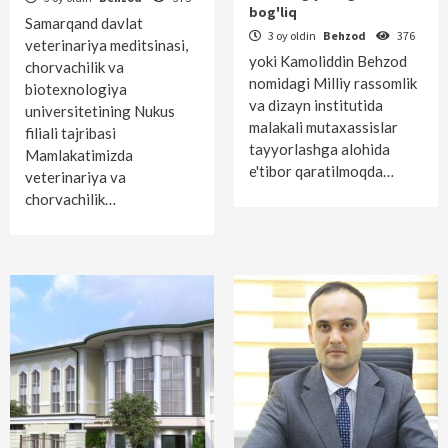
bog'liq
Samarqand davlat
3 oy oldin
Behzod
376
veterinariya meditsinasi,
yoki Kamoliddin Behzod
chorvachilik va
nomidagi Milliy rassomlik
biotexnologiya
va dizayn institutida
universitetining Nukus
malakali mutaxassislar
filiali tajribasi
tayyorlashga alohida
Mamlakatimizda
e'tibor qaratilmoqda…
veterinariya va
chorvachilik…