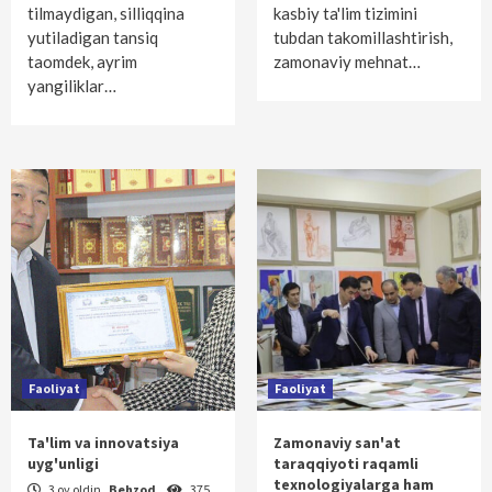
tilmaydigan, silliqqina
kasbiy ta'lim tizimini
yutiladigan tansiq
tubdan takomillashtirish,
taomdek, ayrim
zamonaviy mehnat…
yangiliklar…
Faoliyat
Faoliyat
Ta'lim va innovatsiya
Zamonaviy san'at
uyg'unligi
taraqqiyoti raqamli
texnologiyalarga ham
3 oy oldin
Behzod
375