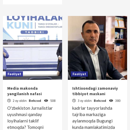
Faoliyat
Faoliyat
Media makonda
Ishtixondagi zamonaviy
yangilanish nafasi
tibbiyot maskani
2 oy oldin
Behzod
508
3 oy oldin
Behzod
380
O'zbekiston Jurnalistlar
kadrlar tayyorlashda
uyushmasi qanday
tajriba markaziga
loyihalarni taklif
aylanmoqda Bugungi
etmoqda? Tomoqni
kunda mamlakatimizda