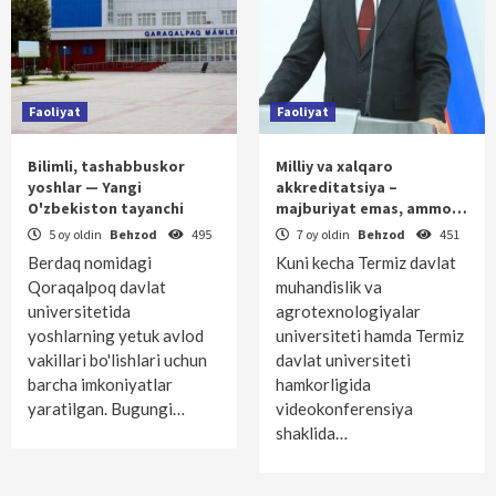
Faoliyat
Faoliyat
Bilimli, tashabbuskor
Milliy va xalqaro
yoshlar — Yangi
akkreditatsiya –
O'zbekiston tayanchi
majburiyat emas, ammo…
5 oy oldin
Behzod
495
7 oy oldin
Behzod
451
Berdaq nomidagi
Kuni kecha Termiz davlat
Qoraqalpoq davlat
muhandislik va
universitetida
agrotexnologiyalar
yoshlarning yetuk avlod
universiteti hamda Termiz
vakillari bo'lishlari uchun
davlat universiteti
barcha imkoniyatlar
hamkorligida
yaratilgan. Bugungi…
videokonferensiya
shaklida…