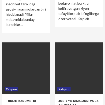
bedavo illat borki, u
insoniyat tarixidagi
keltirayotgan ziyon
asosiy muammolardan biri
tufayli ko‘plab ko‘ngillarga
hisoblanadi. Yillar
ozor yetadi. Ko‘plab…
mobaynida bunday
kurashlar…
Xalqaro
Xalqaro
TURIZM BAROMETRI
JORIY YIL NIMALARNI VA’DA