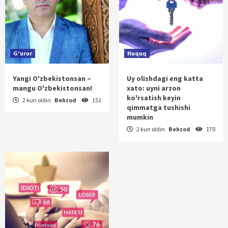
G'urur
Huquq
Yangi O'zbekistonsan –
Uy olishdagi eng katta
mangu O'zbekistonsan!
xato: uyni arzon
ko'rsatish keyin
2 kun oldin
Behzod
151
qimmatga tushishi
mumkin
2 kun oldin
Behzod
170