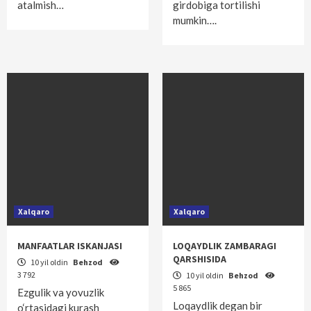
atalmish…
girdobiga tortilishi
mumkin….
Xalqaro
Xalqaro
MANFAATLAR ISKANJASI
LOQAYDLIK ZAMBARAGI
QARSHISIDA
10 yil oldin
Behzod
3 792
10 yil oldin
Behzod
5 865
Ezgulik va yovuzlik
Loqaydlik degan bir
o‘rtasidagi kurash