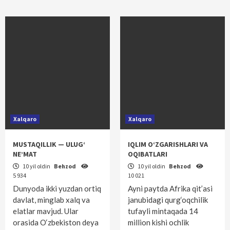
Xalqaro
Xalqaro
MUSTAQILLIK — ULUG‘
IQLIM O‘ZGARISHLARI VA
NE’MAT
OQIBATLARI
10 yil oldin
Behzod
10 yil oldin
Behzod
5 934
10 021
Dunyoda ikki yuzdan ortiq
Ayni paytda Afrika qit’asi
davlat, minglab xalq va
janubidagi qurg‘oqchilik
elatlar mavjud. Ular
tufayli mintaqada 14
orasida O‘zbekiston deya
million kishi ochlik