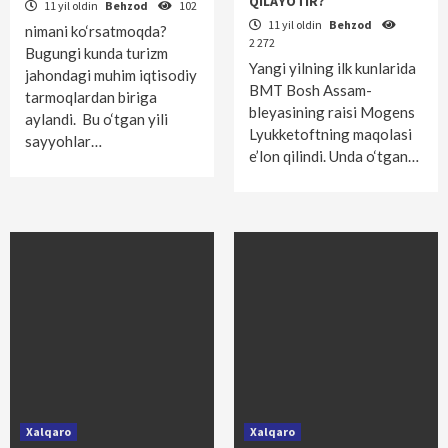
QILAYOTIR?
11 yil oldin
Behzod
102
11 yil oldin
Behzod
nimani ko‘rsatmoqda?
2 272
Bugungi kunda turizm
Yangi yilning ilk kunlarida
jahondagi muhim iqtisodiy
BMT Bosh Assam­
tarmoqlardan biriga
bleyasining raisi Mogens
aylandi. Bu o‘tgan yili
Lyukketoftning maqolasi
sayyohlar…
e’lon qilindi. Unda o‘tgan…
Xalqaro
Xalqaro