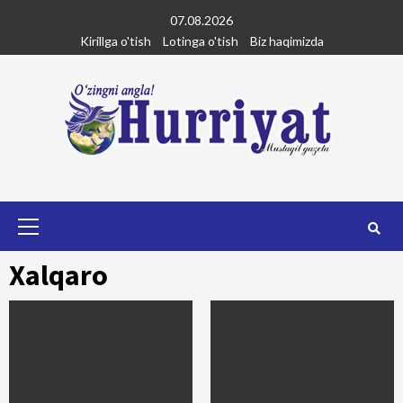
Skip
07.08.2026
to
Kirillga o'tish
Lotinga o'tish
Biz haqimizda
content
Primary
Menu
Xalqaro