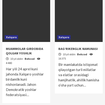
Xalqaro
Xalqaro
MUAMMOLAR GIRDOBIDA
BAG‘RIKENGLIK NAMUNASI
QOLGAN YOSHLIK
10 yil oldin
Behzod
16 375
10 yil oldin
Behzod
4 480
Bir mamlakatda istiqomat
Har yili 24 aprel kuni
qilayotgan turli millatlar
jahonda Xalqaro yoshlar
va elatlar orasidagi
birdamlik kuni
hamjihatlik, ahillik hamisha
nishonlanadi. Jahon
o‘sha yurt uchun…
Demokratik yoshlar
federatsiyasi…