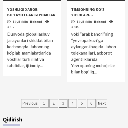
YOSHLIGI XAROB
TIMSOHNING KO‘Z
BO‘LAYOTGAN GO‘DAKLAR
YOSHLARI…
11 yil oldin
Behzod
11 yil oldin
Behzod
3 612
3 644
Dunyoda globallashuv
yoki “arab bahori”ning
jarayonlari shiddat bilan
“yevropa kuzi”ga
kechmoqda. Jahonning
aylangani haqida Jahon
ko‘plab mamlakatlarida
telekanallari, axborot
yoshlar turli illat va
agentliklarida
tahdidlar, ijtimoiy…
Yevropaning muhojirlar
bilan bog‘liq…
Maqolalar
Previous
1
2
3
4
5
6
Next
bo‘yicha
Qidirish
harakatlanish