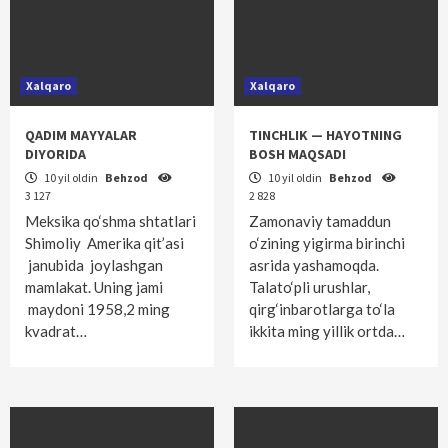
Xalqaro
Xalqaro
QADIM MAYYALAR
TINCHLIK — HAYOTNING
DIYORIDA
BOSH MAQSADI
10 yil oldin
Behzod
10 yil oldin
Behzod
3 127
2 828
Meksika qo‘shma shtatlari
Zamonaviy tamaddun
Shimoliy Amerika qit’asi
o‘zining yigirma birinchi
janubida joylashgan
asrida yashamoqda.
mamlakat. Uning jami
Talato‘pli urushlar,
maydoni 1958,2 ming
qirg‘inbarotlarga to‘la
kvadrat…
ikkita ming yillik ortda…