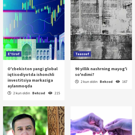
E'tirof
Taassuf
O'zbekiston yangi global
90 yillik nashrning mayog'i
iqtisodiyotda ishonchli
so'ndimi?
investitsiya markaziga
2 kun oldin
Behzod
167
aylanmoqda
2 kun oldin
Behzod
215