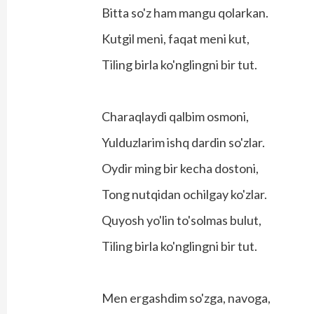
Bitta so'z ham mangu qolarkan.
Kutgil meni, faqat meni kut,
Tiling birla ko'nglingni bir tut.
Charaqlaydi qalbim osmoni,
Yulduzlarim ishq dardin so'zlar.
Oydir ming bir kecha dostoni,
Tong nutqidan ochilgay ko'zlar.
Quyosh yo'lin to'solmas bulut,
Tiling birla ko'nglingni bir tut.
Men ergashdim so'zga, navoga,