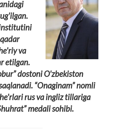
anidagi
ug'ilgan.
nstitutini
 qadar
he'riy va
r etilgan.
obur” dostoni O'zbekiston
a saqlanadi. “Onaginam” nomli
e'rlari rus va ingliz tillariga
Shuhrat” medali sohibi.