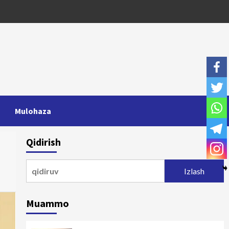
Mulohaza
Qidirish
Qidirshish:
Muammo