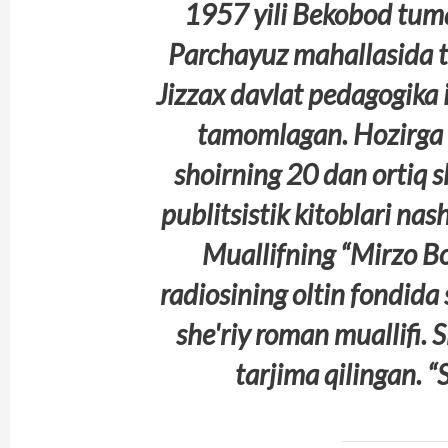
1957 yili Bekobod tum
Parchayuz mahallasida t
Jizzax davlat pedagogika i
tamomlagan. Hozirga
shoirning 20 dan ortiq s
publitsistik kitoblari nash
Muallifning “Mirzo B
radiosining oltin fondid
she'riy roman muallifi. Sh
tarjima qilingan. “