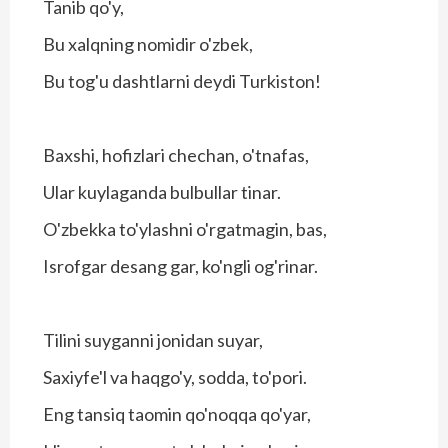
Tanib qo'y,
Bu xalqning nomidir o'zbek,
Bu tog'u dashtlarni deydi Turkiston!
Baxshi, hofizlari chechan, o'tnafas,
Ular kuylaganda bulbullar tinar.
O'zbekka to'ylashni o'rgatmagin, bas,
Isrofgar desang gar, ko'ngli og'rinar.
Tilini suyganni jonidan suyar,
Saxiyfe'l va haqgo'y, sodda, to'pori.
Eng tansiq taomin qo'noqqa qo'yar,