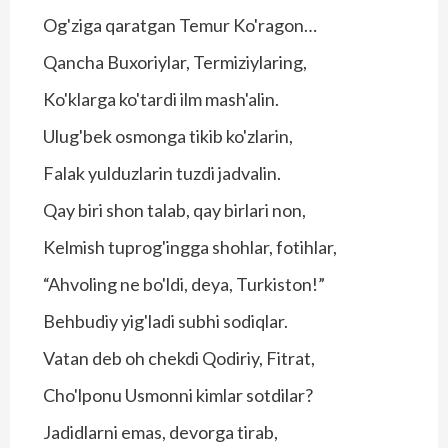
Og'ziga qaratgan Temur Ko'ragon…
Qancha Buxoriylar, Termiziylaring,
Ko'klarga ko'tardi ilm mash'alin.
Ulug'bek osmonga tikib ko'zlarin,
Falak yulduzlarin tuzdi jadvalin.
Qay biri shon talab, qay birlari non,
Kelmish tuprog'ingga shohlar, fotihlar,
“Ahvoling ne bo'ldi, deya, Turkiston!”
Behbudiy yig'ladi subhi sodiqlar.
Vatan deb oh chekdi Qodiriy, Fitrat,
Cho'lponu Usmonni kimlar sotdilar?
Jadidlarni emas, devorga tirab,