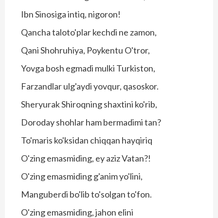
Ibn Sinosiga intiq, nigoron!
Qancha taloto'plar kechdi ne zamon,
Qani Shohruhiya, Poykentu O'tror,
Yovga bosh egmadi mulki Turkiston,
Farzandlar ulg'aydi yovqur, qasoskor.
Sheryurak Shiroqning shaxtini ko'rib,
Doroday shohlar ham bermadimi tan?
To'maris ko'ksidan chiqqan hayqiriq
O'zing emasmiding, ey aziz Vatan?!
O'zing emasmiding g'anim yo'lini,
Manguberdi bo'lib to'solgan to'fon.
O'zing emasmiding, jahon elini