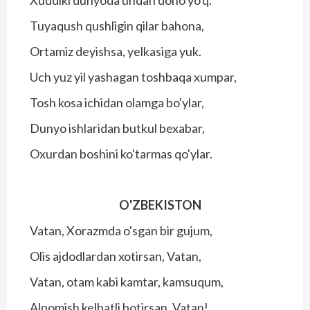
Tuyaqush qushligin qilar bahona,
Ortamiz deyishsa, yelkasiga yuk.
Uch yuz yil yashagan toshbaqa xumpar,
Tosh kosa ichidan olamga bo'ylar,
Dunyo ishlaridan butkul bexabar,
Oxurdan boshini ko'tarmas qo'ylar.
O'ZBEKISTON
Vatan, Xorazmda o'sgan bir gujum,
Olis ajdodlardan xotirsan, Vatan,
Vatan, otam kabi kamtar, kamsuqum,
Alpomish kelbatli botirsan, Vatan!