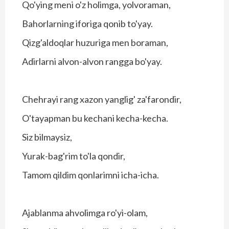
Qo'ying meni o'z holimga, yolvoraman,
Bahorlarning iforiga qonib to'yay.
Qizg'aldoqlar huzuriga men boraman,
Adirlarni alvon-alvon rangga bo'yay.
Chehrayi rang xazon yanglig' za'farondir,
O'tayapman bu kechani kecha-kecha.
Siz bilmaysiz,
Yurak-bag'rim to'la qondir,
Tamom qildim qonlarimni icha-icha.
Ajablanma ahvolimga ro'yi-olam,