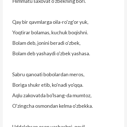
Himmatu saxovat o'zbekning bori.
Qay bir qavmlarga oila-ro'zg'or yuk,
Yoqtirar bolamas, kuchuk boqishni.
Bolam deb, jonini beradi o'zbek,
Bolam deb yashaydi o'zbek yashasa.
Sabru qanoati bobolardan meros,
Boriga shukr etib, ko'nadi yo'qqa.
Aqlu zakovatda bo'lsang-da mumtoz,
O'zingcha osmondan kelma o'zbekka.
Uddalabsan oson yashashni, qoyil,