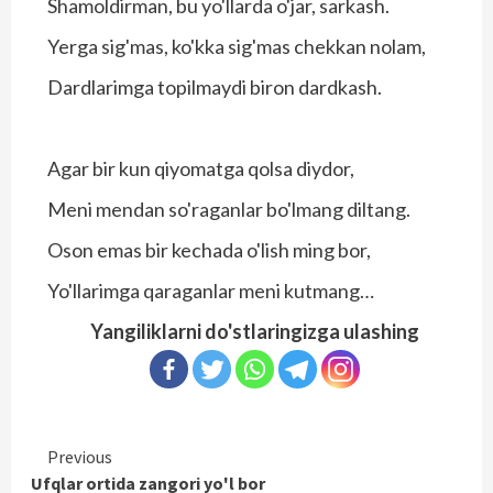
Shamoldirman, bu yo'llarda o'jar, sarkash.
Yerga sig'mas, ko'kka sig'mas chekkan nolam,
Dardlarimga topilmaydi biron dardkash.
Agar bir kun qiyomatga qolsa diydor,
Meni mendan so'raganlar bo'lmang diltang.
Oson emas bir kechada o'lish ming bor,
Yo'llarimga qaraganlar meni kutmang…
Yangiliklarni do'stlaringizga ulashing
Continue
Previous
Ufqlar ortida zangori yo'l bor