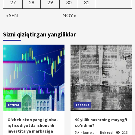
27
28
29
30
31
« SEN
NOY »
Sizni qiziqtirgan yangiliklar
E'tirof
Taassuf
O'zbekiston yangi global
90 yillik nashrning mayog'i
iqtisodiyotda ishonchli
so'ndimi?
investitsiya markaziga
4 kun oldin
Behzod
216