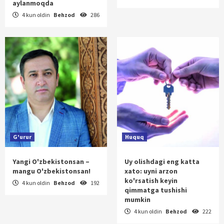
aylanmoqda
4 kun oldin
Behzod
286
G'urur
Huquq
Yangi O'zbekistonsan –
Uy olishdagi eng katta
mangu O'zbekistonsan!
xato: uyni arzon
ko'rsatish keyin
4 kun oldin
Behzod
192
qimmatga tushishi
mumkin
4 kun oldin
Behzod
222