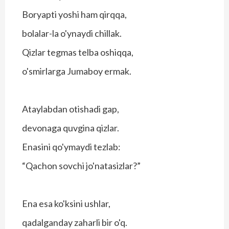
Boryapti yoshi ham qirqqa,
bolalar-la o'ynaydi chillak.
Qizlar tegmas telba oshiqqa,
o'smirlarga Jumaboy ermak.
Ataylabdan otishadi gap,
devonaga quvgina qizlar.
Enasini qo'ymaydi tezlab:
“Qachon sovchi jo'natasizlar?”
Ena esa ko'ksini ushlar,
qadalganday zaharli bir o'q.