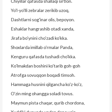
Chiyillar qafasda shallaqi sirtlon.
Yo'l-yo'lli zebralar zerikib uzoq,
Dashtlarni sog'inar olis, bepoyon.
Eshaklar hangrashib otadi xanda,
Jirafa bo'ynini cho'zadi ko'kka.
Shoxlarda imillab o'rmalar Panda,
Kenguru qafasda tushadi cho'kka.
Ko'lmakdan boshini ko'tarib goh-goh
Atrofga sovuqqon boqadi timsoh.
Hammaga husnini qilgancha ko'z-ko'z,
O'zin ming ohangga soladi tovus.
Maymun pista chaqar, qurib chordona,
Xuddiki dunyoda undan dono yo'q.