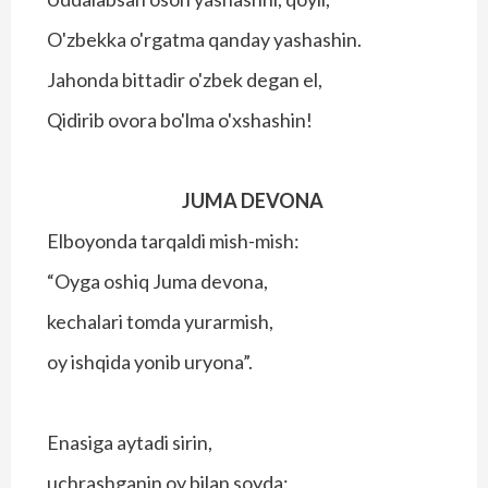
O'zbekka o'rgatma qanday yashashin.
Jahonda bittadir o'zbek degan el,
Qidirib ovora bo'lma o'xshashin!
JUMA DEVONA
Elboyonda tarqaldi mish-mish:
“Oyga oshiq Juma devona,
kechalari tomda yurarmish,
oy ishqida yonib uryona”.
Enasiga aytadi sirin,
uchrashganin oy bilan soyda: