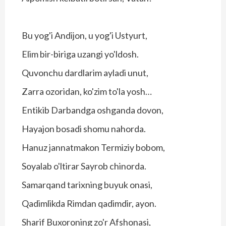
Bu yog'i Andijon, u yog'i Ustyurt,
Elim bir-biriga uzangi yo'ldosh.
Quvonchu dardlarim ayladi unut,
Zarra ozoridan, ko'zim to'la yosh…
Entikib Darbandga oshganda dovon,
Hayajon bosadi shomu nahorda.
Hanuz jannatmakon Termiziy bobom,
Soyalab o'ltirar Sayrob chinorda.
Samarqand tarixning buyuk onasi,
Qadimlikda Rimdan qadimdir, ayon.
Sharif Buxoroning zo'r Afshonasi,