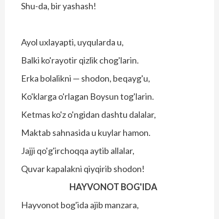
Shu-da, bir yashash!
Ayol uxlayapti, uyqularda u,
Balki ko'rayotir qizlik chog'larin.
Erka bolalikni — shodon, beqayg'u,
Ko'klarga o'rlagan Boysun tog'larin.
Ketmas ko'z o'ngidan dashtu dalalar,
Maktab sahnasida u kuylar hamon.
Jajji qo'g'irchoqqa aytib allalar,
Quvar kapalakni qiyqirib shodon!
HAYVONOT BOG'IDA
Hayvonot bog'ida ajib manzara,