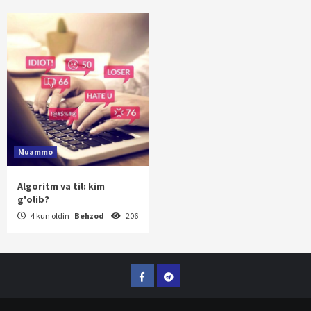
Muammo
Algoritm va til: kim
g'olib?
4 kun oldin
Behzod
206
Facebook
Telegram