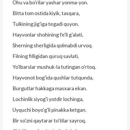
Ohu va bo'rilar yashar yonma-yon.
Bitta tom ostida kiyik, tasqara,
Tulkining jig'iga tegadi quyon.
Hayvonlar shohining fe'li g'alati,
Sherning sherligida qolmabdi urvoq.
Filning filligidan quruq savlati,
Yo'lbarslar mushuk-la tutingan o'rtoq.
Hayvonot bog'ida qushlar tutqunda,
Burgutlar hakkaga masxara ekan.
Lochinlik siyog'i yotdir lochinga,
Uyquchi boyo'g'li pinakka ketgan.
Bir so'zni qaytarar to'tilar sayroq,