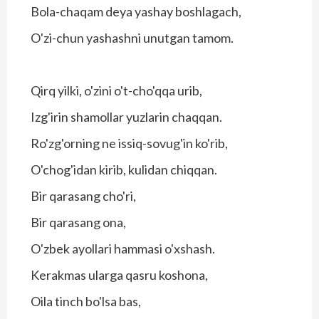
Bola-chaqam deya yashay boshlagach,
O'zi-chun yashashni unutgan tamom.
Qirq yilki, o'zini o't-cho'qqa urib,
Izg'irin shamollar yuzlarin chaqqan.
Ro'zg'orning ne issiq-sovug'in ko'rib,
O'chog'idan kirib, kulidan chiqqan.
Bir qarasang cho'ri,
Bir qarasang ona,
O'zbek ayollari hammasi o'xshash.
Kerakmas ularga qasru koshona,
Oila tinch bo'lsa bas,