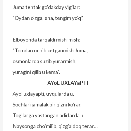
Juma tentak go'dakday yig'lar:
“Oydan o'zga, ena, tengim yo'q”.
Elboyonda tarqaldi mish-mish:
“Tomdan uchib ketganmish Juma,
osmonlarda suzib yurarmish,
yuragini qilib u kema”.
AYoL UXLAYaPTI
Ayol uxlayapti, uyqularda u,
Sochlari jamalak bir qizni ko'rar,
Tog'larga yastangan adirlarda u
Naysonga cho'milib, qizg'aldoq terar…