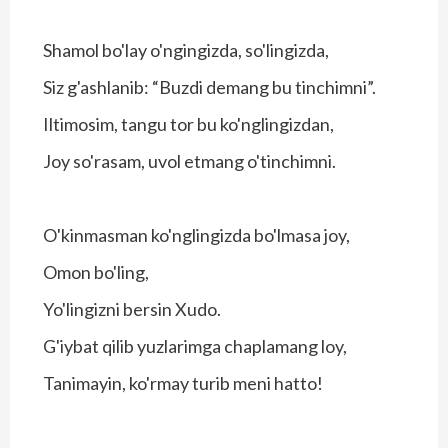
Shamol bo'lay o'ngingizda, so'lingizda,
Siz g'ashlanib: “Buzdi demang bu tinchimni”.
Iltimosim, tangu tor bu ko'nglingizdan,
Joy so'rasam, uvol etmang o'tinchimni.
O'kinmasman ko'nglingizda bo'lmasa joy,
Omon bo'ling,
Yo'lingizni bersin Xudo.
G'iybat qilib yuzlarimga chaplamang loy,
Tanimayin, ko'rmay turib meni hatto!