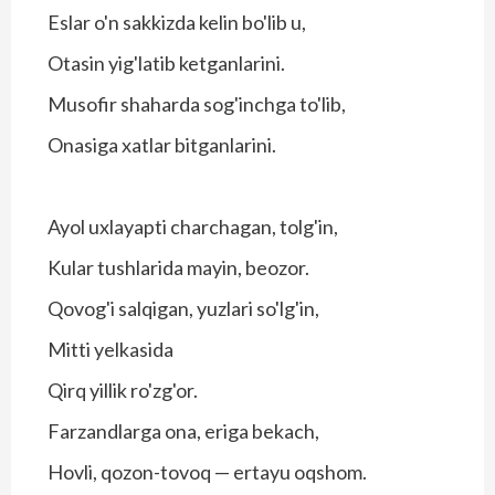
Eslar o'n sakkizda kelin bo'lib u,
Otasin yig'latib ketganlarini.
Musofir shaharda sog'inchga to'lib,
Onasiga xatlar bitganlarini.
Ayol uxlayapti charchagan, tolg'in,
Kular tushlarida mayin, beozor.
Qovog'i salqigan, yuzlari so'lg'in,
Mitti yelkasida
Qirq yillik ro'zg'or.
Farzandlarga ona, eriga bekach,
Hovli, qozon-tovoq — ertayu oqshom.