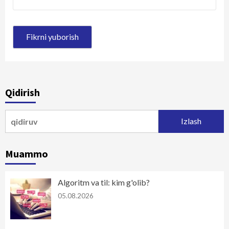
Qidirish
Qidirshish:
Muammo
Algoritm va til: kim g'olib?
05.08.2026