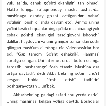
yuk, aslida, eshak go'shti ekanligini tan olmadi.
Hatto lunjiga so'laqmonday musht tushsa-da,
mashinaga qanday go'sht ortilganidan xabari
yo'qligini pesh qilishda davom etdi. Ammo uning
yo'lini kesib chiqqanlarning qo'lida mashinadagi yuk
eshak go'shti ekanligini tasdiqlovchi ishonchli
dalillar: haydovchi va uning mijozi tomonidan sodir
qilingan mash'um qilmishga oid videotasvirlar bor
edi. “Gap tamom. Go'sht eshakniki. Hammasi
suratga olingan. Uni internet orqali butun olamga
tarqatib, basharangni fosh etamiz. Mashina esa
ortga qaytadi”, dedi Akbarbekning so'zini cho'rt
kesgan holda “fosh etish” tadbirini
boshqarayotgan Ulug'bek.
…Akbarbekning galdagi safari shu yerda qaridi.
Uning mashinasi kelgan yo'liga qaytdi. Boshqalar