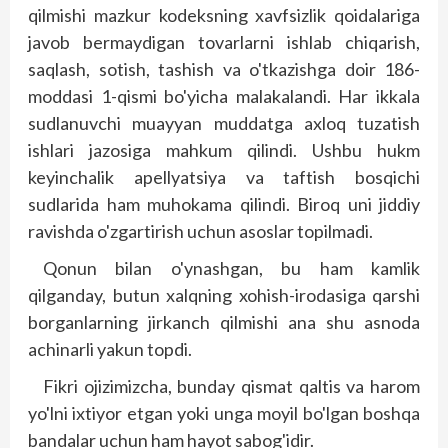
qilmishi mazkur kodeksning xavfsizlik qoidalariga
javob bermaydigan tovarlarni ishlab chiqarish,
saqlash, sotish, tashish va o'tkazishga doir 186-
moddasi 1-qismi bo'yicha malakalandi. Har ikkala
sudlanuvchi muayyan muddatga axloq tuzatish
ishlari jazosiga mahkum qilindi. Ushbu hukm
keyinchalik apellyatsiya va taftish bosqichi
sudlarida ham muhokama qilindi. Biroq uni jiddiy
ravishda o'zgartirish uchun asoslar topilmadi.
Qonun bilan o'ynashgan, bu ham kamlik
qilganday, butun xalqning xohish-irodasiga qarshi
borganlarning jirkanch qilmishi ana shu asnoda
achinarli yakun topdi.
Fikri ojizimizcha, bunday qismat qaltis va harom
yo'lni ixtiyor etgan yoki unga moyil bo'lgan boshqa
bandalar uchun ham hayot sabog'idir.