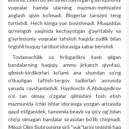
voqealar hamda ularning mazmun-mohiyatini
anglash qiyin bo'lmadi. Blogerlar tarozini teng
tortishdi. Hech kimga yon bosishmadi. Muqaddas
qo'nimgoh yaqinida kechayotgan g'ayritabiiy va
g'ayriinsoniy voqealar tafsiloti haqida zudlik bilan
tegishli huquq-tartibot idorasiga xabar berishdi.
Tovlamachilik va firibgarlikni kasb qilgan
bandalarning haqiqiy, ammo jirkanch qiyofasi,
qilmish-kirdikorlari ko'lami ana shundan so'ng
o'tkazilgan taftish-tergov tadbirlari asnosida
yanada ravshanlashdi. Haydovchi A.Abduqodirov
o'zi tan olmay, o'zgalar qilmishini fosh etish
mazmunida Ichki ishlar idorasiga yozgan arizasida
qayd etilganidek, tamomila beayb va qo'y og'zidan
cho'p olmagan bandalar sirasidan bo'lib chiqmadi.
Mijozi Olim Botirovning sirli “yuk”larini tegishli haq