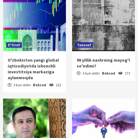
E'tirof
Taassuf
O'zbekiston yangi global
90 yillik nashrning mayog'i
iqtisodiyotda ishonchli
so'ndimi?
investitsiya markaziga
3 kun oldin
Behzod
173
aylanmoqda
3 kun oldin
Behzod
222