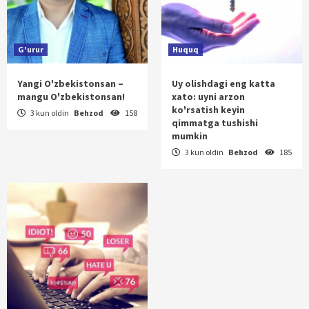
G'urur
Huquq
Yangi O'zbekistonsan –
Uy olishdagi eng katta
mangu O'zbekistonsan!
xato: uyni arzon
ko'rsatish keyin
3 kun oldin
Behzod
158
qimmatga tushishi
mumkin
3 kun oldin
Behzod
185