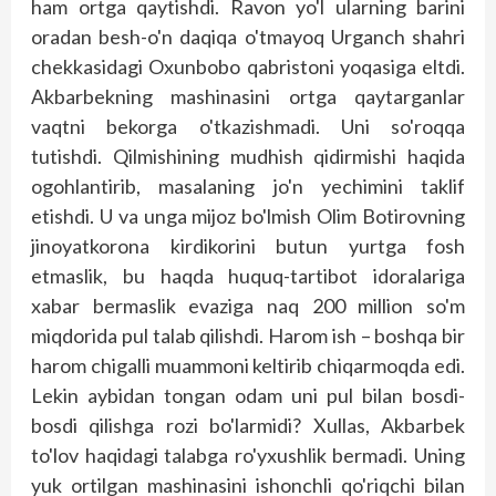
ham ortga qaytishdi. Ravon yo'l ularning barini
oradan besh-o'n daqiqa o'tmayoq Urganch shahri
chekkasidagi Oxunbobo qabristoni yoqasiga eltdi.
Akbarbekning mashinasini ortga qaytarganlar
vaqtni bekorga o'tkazishmadi. Uni so'roqqa
tutishdi. Qilmishining mudhish qidirmishi haqida
ogohlantirib, masalaning jo'n yechimini taklif
etishdi. U va unga mijoz bo'lmish Olim Botirovning
jinoyatkorona kirdikorini butun yurtga fosh
etmaslik, bu haqda huquq-tartibot idoralariga
xabar bermaslik evaziga naq 200 million so'm
miqdorida pul talab qilishdi. Harom ish – boshqa bir
harom chigalli muammoni keltirib chiqarmoqda edi.
Lekin aybidan tongan odam uni pul bilan bosdi-
bosdi qilishga rozi bo'larmidi? Xullas, Akbarbek
to'lov haqidagi talabga ro'yxushlik bermadi. Uning
yuk ortilgan mashinasini ishonchli qo'riqchi bilan