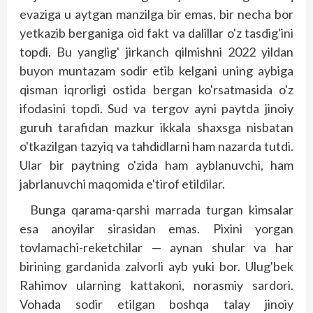
evaziga u aytgan manzilga bir emas, bir necha bor
yetkazib berganiga oid fakt va dalillar o'z tasdig'ini
topdi. Bu yanglig' jirkanch qilmishni 2022 yildan
buyon muntazam sodir etib kelgani uning aybiga
qisman iqrorligi ostida bergan ko'rsatmasida o'z
ifodasini topdi. Sud va tergov ayni paytda jinoiy
guruh tarafidan mazkur ikkala shaxsga nisbatan
o'tkazilgan tazyiq va tahdidlarni ham nazarda tutdi.
Ular bir paytning o'zida ham ayblanuvchi, ham
jabrlanuvchi maqomida e'tirof etildilar.
Bunga qarama-qarshi marrada turgan kimsalar
esa anoyilar sirasidan emas. Pixini yorgan
tovlamachi-reketchilar — aynan shular va har
birining gardanida zalvorli ayb yuki bor. Ulug'bek
Rahimov ularning kattakoni, norasmiy sardori.
Vohada sodir etilgan boshqa talay jinoiy