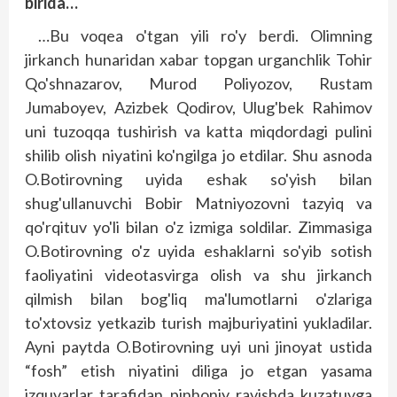
birida…
…Bu voqea o'tgan yili ro'y berdi. Olimning
jirkanch hunaridan xabar topgan urganchlik Tohir
Qo'shnazarov, Murod Poliyozov, Rustam
Jumaboyev, Azizbek Qodirov, Ulug'bek Rahimov
uni tuzoqqa tushirish va katta miqdordagi pulini
shilib olish niyatini ko'ngilga jo etdilar. Shu asnoda
O.Botirovning uyida eshak so'yish bilan
shug'ullanuvchi Bobir Matniyozovni tazyiq va
qo'rqituv yo'li bilan o'z izmiga soldilar. Zimmasiga
O.Botirovning o'z uyida eshaklarni so'yib sotish
faoliyatini videotasvirga olish va shu jirkanch
qilmish bilan bog'liq ma'lumotlarni o'zlariga
to'xtovsiz yetkazib turish majburiyatini yukladilar.
Ayni paytda O.Botirovning uyi uni jinoyat ustida
“fosh” etish niyatini diliga jo etgan yasama
izquvarlar tarafidan pinhoniy ravishda kuzatuvga