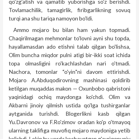
qo'zg'atish va qamatib yuborishga so'z berishdi.
Tovlamachilik, tamagirlik, firibgarlikning sovuq
turqi ana shu tariqa namoyon bo'ldi.
Ammo mojaro bu bilan ham yakun topmadi.
Chaqirilmagan mehmonlar to'lovni ayni shu topda,
hayallamasdan ado etishni talab qilgan bo'lishsa,
Olim buncha miqdor pulni atigi bir-ikki soat ichida
topa olmasligini ro'kachlashdan nari o'tmadi.
Nachora, tomonlar “o'yin”ni davom ettirishdi.
Mojaro A.Abduqodirovning mashinasi qoldirib
ketilgan muqaddas makon — Oxunbobo qabristoni
yaqinidagi ochiq maydonga ko'chdi. Olim va
Akbarni jinoiy qilmish ustida qo'lga tushirganlar
aytganida turishdi. Blogerlikni kasb qilgan
Yu.Davronov va F.Ro'zimov oradan ko'p o'tmayoq
ularning taklifiga muvofiq mojaro maydoniga yetib
kelishdi. Lekin bu yerda kechayotgan g'ayriqonuniy