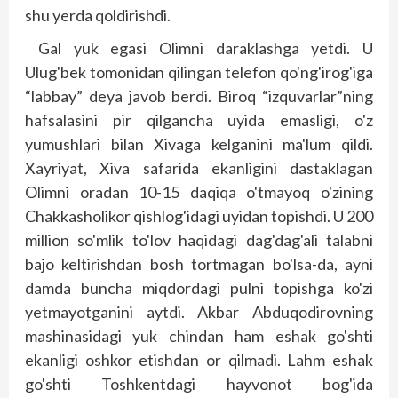
shu yerda qoldirishdi.
Gal yuk egasi Olimni daraklashga yetdi. U
Ulug'bek tomonidan qilingan telefon qo'ng'irog'iga
“labbay” deya javob berdi. Biroq “izquvarlar”ning
hafsalasini pir qilgancha uyida emasligi, o'z
yumushlari bilan Xivaga kelganini ma'lum qildi.
Xayriyat, Xiva safarida ekanligini dastaklagan
Olimni oradan 10-15 daqiqa o'tmayoq o'zining
Chakkasholikor qishlog'idagi uyidan topishdi. U 200
million so'mlik to'lov haqidagi dag'dag'ali talabni
bajo keltirishdan bosh tortmagan bo'lsa-da, ayni
damda buncha miqdordagi pulni topishga ko'zi
yetmayotganini aytdi. Akbar Abduqodirovning
mashinasidagi yuk chindan ham eshak go'shti
ekanligi oshkor etishdan or qilmadi. Lahm eshak
go'shti Toshkentdagi hayvonot bog'ida