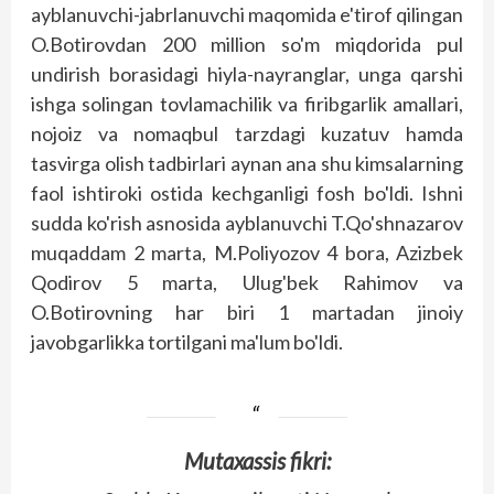
ayblanuvchi-jabrlanuvchi maqomida e'tirof qilingan
O.Botirovdan 200 million so'm miqdorida pul
undirish borasidagi hiyla-nayranglar, unga qarshi
ishga solingan tovlamachilik va firibgarlik amallari,
nojoiz va nomaqbul tarzdagi kuzatuv hamda
tasvirga olish tadbirlari aynan ana shu kimsalarning
faol ishtiroki ostida kechganligi fosh bo'ldi. Ishni
sudda ko'rish asnosida ayblanuvchi T.Qo'shnazarov
muqaddam 2 marta, M.Poliyozov 4 bora, Azizbek
Qodirov 5 marta, Ulug'bek Rahimov va
O.Botirovning har biri 1 martadan jinoiy
javobgarlikka tortilgani ma'lum bo'ldi.
Mutaxassis fikri: