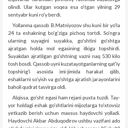
olindi. Ular kutgan voqea esa o'tgan yilning 29
sentyabr kuni ro'y berdi.
Yollanma qassob B.Matniyozov shu kuni bir yo'la
24 ta eshakning bo'g'ziga pichoq tortdi. So'ngra
ularning suyagini suyakka, go'shtini go'shtga
ajratgan holda mol egasining ilkiga topshirdi.
Suyakdan ajratilgan go'shtning vazni naq 530 kilo
tosh bosdi. Qassob uyni kuzatayotganlarning qat'iy
topshirig'i asosida imi-jimida harakat qilib,
eshaklarni so'yish va go'shtga ajratish jarayonlarini
baholi qudrat tasvirga oldi.
Alqissa, go'sht egasi ham rejani puxta tuzdi. Tay­
yor holdagi eshak go'shtlarini mijozlarga to'xtovsiz
yetkazib berish uchun maxsus haydovchi yolladi.
Haydovchi Akbar Abduqodirov ushbu vazifani ado