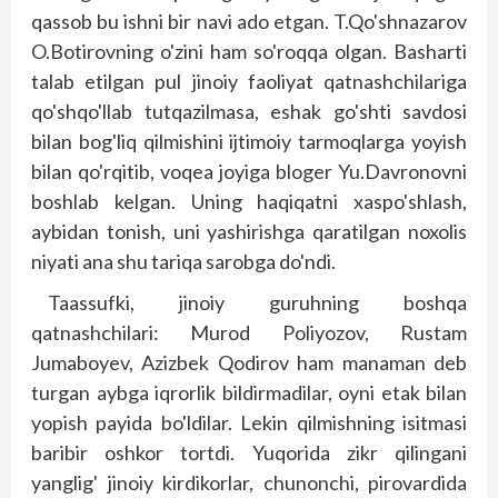
qassob bu ishni bir navi ado etgan. T.Qo'shnazarov
O.Botirovning o'zini ham so'roqqa olgan. Basharti
talab etilgan pul jinoiy faoliyat qatnashchilariga
qo'shqo'llab tutqazilmasa, eshak go'shti savdosi
bilan bog'liq qilmishini ijtimoiy tarmoqlarga yoyish
bilan qo'rqitib, voqea joyiga bloger Yu.Davronovni
boshlab kelgan. Uning haqiqatni xaspo'shlash,
aybidan tonish, uni yashirishga qaratilgan noxolis
niyati ana shu tariqa sarobga do'ndi.
Taassufki, jinoiy guruhning boshqa
qatnashchilari: Murod Poliyozov, Rustam
Jumaboyev, Azizbek Qodirov ham manaman deb
turgan aybga iqrorlik bildirmadilar, oyni etak bilan
yopish payida bo'ldilar. Lekin qilmishning isitmasi
baribir oshkor tortdi. Yuqorida zikr qilingani
yanglig' jinoiy kirdikorlar, chunonchi, pirovardida