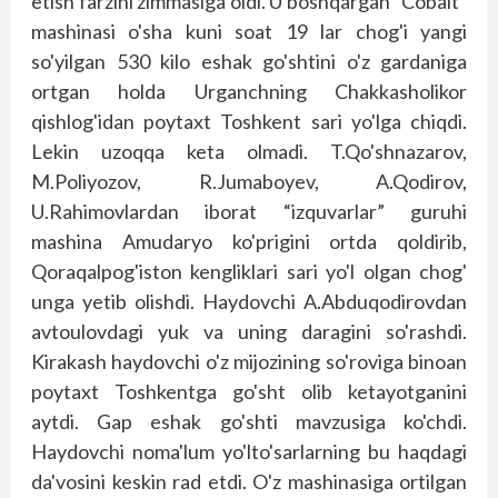
etish farzini zimmasiga oldi. U boshqargan “Cobalt”
mashinasi o'sha kuni soat 19 lar chog'i yangi
so'yilgan 530 kilo eshak go'shtini o'z gardaniga
ortgan holda Urganchning Chakkasholikor
qishlog'idan poytaxt Toshkent sari yo'lga chiqdi.
Lekin uzoqqa keta olmadi. T.Qo'shnazarov,
M.Poliyozov, R.Jumaboyev, A.Qodirov,
U.Rahimovlardan iborat “izquvarlar” guruhi
mashina Amudaryo ko'prigini ortda qoldirib,
Qoraqalpog'iston kengliklari sari yo'l olgan chog'
unga yetib olishdi. Haydovchi A.Abduqodirovdan
avtoulovdagi yuk va uning daragini so'rashdi.
Kirakash haydovchi o'z mijozining so'roviga binoan
poytaxt Toshkentga go'sht olib ketayotganini
aytdi. Gap eshak go'shti mavzusiga ko'chdi.
Haydovchi noma'lum yo'lto'sarlarning bu haqdagi
da'vosini keskin rad etdi. O'z mashinasiga ortilgan