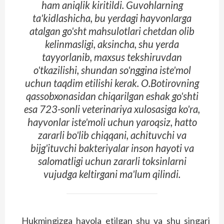
ham aniqlik kiritildi. Guvohlarning
ta'kidlashicha, bu yerdagi hayvonlarga
atalgan go'sht mahsulotlari chetdan olib
kelinmasligi, aksincha, shu yerda
tayyorlanib, maxsus tekshiruvdan
o'tkazilishi, shundan so'nggina iste'mol
uchun taqdim etilishi kerak. O.Botirovning
qassobxonasidan chiqarilgan eshak go'shti
esa 723-sonli veterinariya xulosasiga ko'ra,
hayvonlar iste'moli uchun yaroqsiz, hatto
zararli bo'lib chiqqani, achituvchi va
bijg'ituvchi bakteriyalar inson hayoti va
salomatligi uchun zararli toksinlarni
vujudga keltirgani ma'lum qilindi.
Hukmingizga havola etilgan shu va shu singari