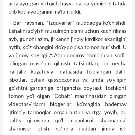
asralayotgan yirtqich hayvonlarga yemish sifatida
olib ketilayotganini ma'lum qildi.
Bari ravshan. “Izquvarlar” muddaoga ko'chishdi.
Eshakni so'yish musulmon olami uchun kechirilmas
ayb, gunohi azim, jirkanch jinoiy kirdikor ekanligini
aytib, so'z ohangini do'q-po'pisa tomon burishdi. U
va jinoiy sherigi A.Abduqodirov tomonidan sodir
qilingan mash'um qilmish tafsilotlari, bir necha
haftalik kuzatuvlar natijasida to'plangan dalil-
isbotlar, eshak qassobxonasi va unda so'yilgan
go'shtni gardaniga ortgancha poytaxt Toshkent
tomon yo'l olgan “Cobalt” mashinasidan olingan
videotasvirlarni blogerlar ko'magida hademay
ijtimoiy tarmoqlar orqali butun yurtga yoyib, bu
qaltis qilmishga qo'l urganlarni sharmandai
sharmisor etish, so'ngra ustidan jinoiy ish