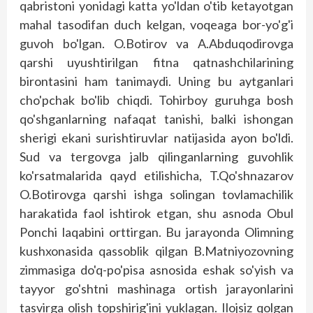
qabristoni yonidagi katta yo'ldan o'tib ketayotgan
mahal tasodifan duch kelgan, voqeaga bor-yo'g'i
guvoh bo'lgan. O.Botirov va A.Abduqodirovga
qarshi uyushtirilgan fitna qatnashchilarining
birontasini ham tanimaydi. Uning bu aytganlari
cho'pchak bo'lib chiqdi. Tohirboy guruhga bosh
qo'shganlarning nafaqat tanishi, balki ishongan
sherigi ekani surishtiruvlar natijasida ayon bo'ldi.
Sud va tergovga jalb qilinganlarning guvohlik
ko'rsatmalarida qayd etilishicha, T.Qo'shnazarov
O.Botirovga qarshi ishga solingan tovlamachilik
harakatida faol ishtirok etgan, shu asnoda Obul
Ponchi laqabini orttirgan. Bu jarayonda Olimning
kushxonasida qassoblik qilgan B.Matniyozovning
zimmasiga do'q-po'pisa asnosida eshak so'yish va
tayyor go'shtni mashinaga ortish jarayonlarini
tasvirga olish topshirig'ini yuklagan. Ilojsiz qolgan