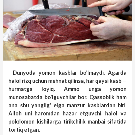
Dunyoda yomon kasblar bo'lmaydi. Agarda
halol rizq uchun mehnat qilinsa, har qaysi kasb —
hurmatga loyiq. Ammo unga yomon
munosabatda bo'lguvchilar bor. Qassoblik ham
ana shu yanglig' elga manzur kasblardan biri.
Alloh uni haromdan hazar etguvchi, halol va
pokdomon kishilarga tirikchilik manbai sifatida
tortiq etgan.