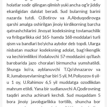
holatlar sodir qilingan qilmish yuki ancha og'ir jiddiy
ekanligidan dalolat beradi. Sud bularning barini
nazarda tutdi. O.Botirov va A.Abduqodirovga
qarshi amalga oshirilgan jinoiy kirdikorning barcha
qatnashchilarini Jinoyat kodeksining tovlamachilik
va firibgarlikka oid 165- hamda 168-moddalari turli
qism va bandlari bo'yicha aybdor deb topdi. Ularga
nisbatan mazkur kodeksning adolat, bag'rikenglik
va kechirimlilikni ifodalovchi 57-moddasini qo'llash
barobarida jazo choralari birmuncha yumshatildi.
Shunga ko'ra, ayblanuvchi T.Qo'shnazarov va
R.Jumaboyevlarning har biri 5 yil, M.Poliyozov 6 yil-
u 1 oy, U.Rahimov 6,5 yil muddatga ozodlikdan
mahrum etildi. Yana bir sudlanuvchi A.Qodirovning
taqdiri ancha achinarli kechdi. Sud muqaddam 5
bora jinoiy javobgarlikka tortilib, shuncha bor