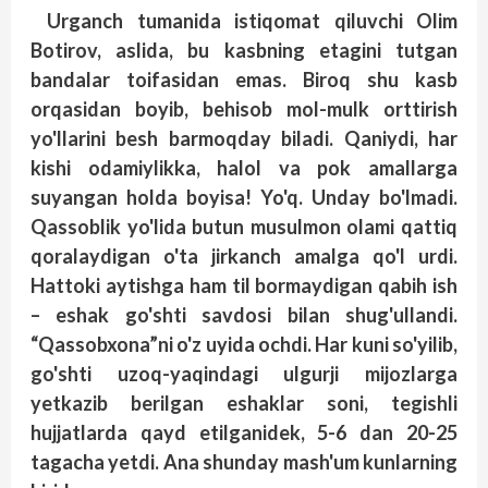
Urganch tumanida istiqomat qiluvchi Olim
Botirov, aslida, bu kasbning etagini tutgan
bandalar toifasidan emas. Biroq shu kasb
orqasidan boyib, behisob mol-mulk orttirish
yo'llarini besh barmoqday biladi. Qaniydi, har
kishi odamiylikka, halol va pok amallarga
suyangan holda boyisa! Yo'q. Unday bo'lmadi.
Qassoblik yo'lida butun musulmon olami qattiq
qoralaydigan o'ta jirkanch amalga qo'l urdi.
Hattoki aytishga ham til bormaydigan qabih ish
– eshak go'shti savdosi bilan shug'ullandi.
“Qassobxona”ni o'z uyida ochdi. Har kuni so'yilib,
go'shti uzoq-yaqindagi ulgurji mijozlarga
yetkazib berilgan eshaklar soni, tegishli
hujjatlarda qayd etilganidek, 5-6 dan 20-25
tagacha yetdi. Ana shunday mash'um kunlarning