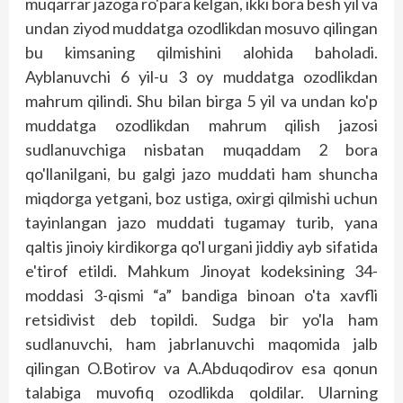
muqarrar jazoga ro'para kelgan, ikki bora besh yil va
undan ziyod muddatga ozodlikdan mosuvo qilingan
bu kimsaning qilmishini alohida baholadi.
Ayblanuvchi 6 yil-u 3 oy muddatga ozodlikdan
mahrum qilindi. Shu bilan birga 5 yil va undan ko'p
muddatga ozodlikdan mahrum qilish jazosi
sudlanuvchiga nisbatan muqaddam 2 bora
qo'llanilgani, bu galgi jazo muddati ham shuncha
miqdorga yetgani, boz ustiga, oxirgi qilmishi uchun
tayinlangan jazo muddati tugamay turib, yana
qaltis jinoiy kirdikorga qo'l urgani jiddiy ayb sifatida
e'tirof etildi. Mahkum Jinoyat kodeksining 34-
moddasi 3-qismi “a” bandiga binoan o'ta xavfli
retsidivist deb topildi. Sudga bir yo'la ham
sudlanuvchi, ham jabrlanuvchi maqomida jalb
qilingan O.Botirov va A.Abduqodirov esa qonun
talabiga muvofiq ozodlikda qoldilar. Ularning