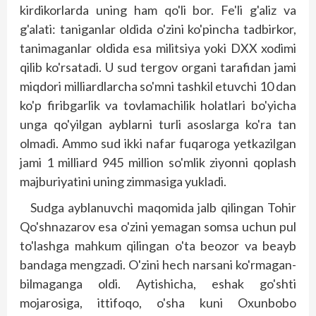
kirdikorlarda uning ham qo'li bor. Fe'li g'aliz va
g'alati: taniganlar oldida o'zini ko'pincha tadbirkor,
tanimaganlar oldida esa militsiya yoki DXX xodimi
qilib ko'rsatadi. U sud tergov organi tarafidan jami
miqdori milliardlarcha so'mni tashkil etuvchi 10 dan
ko'p firibgarlik va tovlamachilik holatlari bo'yicha
unga qo'yilgan ayblarni turli asoslarga ko'ra tan
olmadi. Ammo sud ikki nafar fuqaroga yetkazilgan
jami 1 milliard 945 million so'mlik ziyonni qoplash
majburiyatini uning zimmasiga yukladi.
Sudga ayblanuvchi maqomida jalb qilingan Tohir
Qo'shnazarov esa o'zini yemagan somsa uchun pul
to'lashga mahkum qilingan o'ta beozor va beayb
bandaga mengzadi. O'zini hech narsani ko'rmagan-
bilmaganga oldi. Aytishicha, eshak go'shti
mojarosiga, ittifoqo, o'sha kuni Oxunbobo