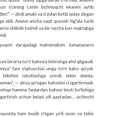
hun o'zining Lenin bo'lmoqchi ekanini aytib
dim!” — dedi amaki va o'zidan ketib qolay degan
yaga oldi. Ammo ancha vaqt quyosh tig'ida turib
terisi shilinib tushdi va bir necha kun maktabga
ldi.
, yuqori darajadagi maksimalizm Jumanazarni
uni birorta to'rt bahosiz bitirishga ahd qilgandi.
iya” fani o'qituvchisi unga to'rt baho qo'ydi.
lishini isbotlashga urindi, lekin domla:
ayman”, — deya qo'ygan bahosini o'zgartirmadi.
boshqa hamma fanlardan bahosi besh bo'lishiga
'zgartirish uchun kelasi yili qaytadan… uchinchi
ayotda ham bosib o'tgan yo'li oson va tekis