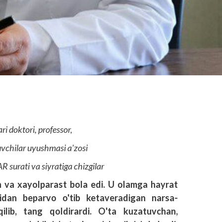
ari doktori, professor,
vchilar uyushmasi a'zosi
urati va siyratiga chizgilar
n va xayolparast bola edi. U olamga hayrat
idan beparvo o'tib ketaveradigan narsa-
ilib, tang qoldirardi. O'ta kuzatuvchan,