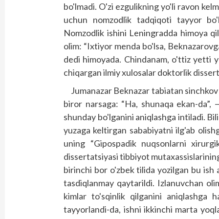
bo'lmadi. O'zi ezgulikning yo'li ravon kelma
uchun nomzodlik tadqiqoti tayyor bo'l
Nomzodlik ishini Leningradda himoya qil
olim: “Ixtiyor menda bo'lsa, Beknazarovga
dedi himoyada. Chindanam, o'ttiz yetti 
chiqargan ilmiy xulosalar doktorlik dissert
Jumanazar Beknazar tabiatan sinchkov 
biror narsaga: “Ha, shunaqa ekan-da”,
shunday bo'lganini aniqlashga intiladi. Bil
yuzaga keltirgan sababiyatni ilg'ab olis
uning “Gipospadik nuqsonlarni xirurgik
dissertatsiyasi tibbiyot mutaxassislarinin
birinchi bor o'zbek tilida yozilgan bu ish
tasdiqlanmay qaytarildi. Izlanuvchan ol
kimlar to'sqinlik qilganini aniqlashga
tayyorlandi-da, ishni ikkinchi marta yoql