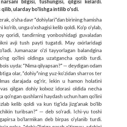
sani bilgisi, tushungisi, qilgisi kelardi.
lib, ularday bo'lishga intilib o'sdi.
kerak, o'sha davr “dohiylari”dan birining hamisha
 ko'rib, unga o'xshagisi kelib qoldi. Ko'p o'ylab,
loy qoridi, tandirning yonboshidagi guvaladan
likni avji tush payti tugatdi. May oxirlaridagi
o'ladi. Jumanazar o'zi tayyorlagan balandgina
'ng qo'lini oldinga uzatgancha qotib turdi.
ni bois uyda: “Nima qilyapsan?” — deydigan odam
abtiga olar, “dohiy”ning yuz-ko'zidan sharros ter
o'lmas darajada og'rir, lekin u hamon holatini
avas qilgan dohiy kolxoz idorasi oldida necha
ga qo'ngan qushlarni haydash uchun ham qo'lini
zlab kelib qoldi va kun tig'ida jizg'anak bo'lib
kin turibsan?” — deb so'radi. Ichi-yu toshi
apirsa bo'larmikan deb birpas o'ylanib turdi.
obsiz qolsa, “dohiy”ligiga qarab o'tirmay, adabini