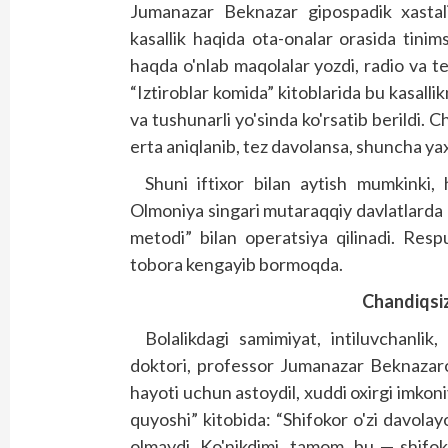
Jumanazar Beknazar gipospadik xastali
kasallik haqida ota-onalar orasida tinims
haqda o'nlab maqolalar yozdi, radio va t
“Iztiroblar komida” kitoblarida bu kasallikni
va tushunarli yo'sinda ko'rsatib berildi. 
erta aniqlanib, tez davolansa, shuncha ya
Shuni iftixor bilan aytish mumkinki,
Olmoniya singari mutaraqqiy davlatlarda 
metodi” bilan operatsiya qilinadi. Res
tobora kengayib bormoqda.
Chandiqsi
Bolalikdagi samimiyat, intiluvchanlik, 
doktori, professor Jumanazar Beknazaro
hayoti uchun astoydil, xuddi oxirgi imko
quyoshi” kitobida: “Shifokor o'zi davol
olmaydi. Ko'nikdimi, tamom, bu — shifoko