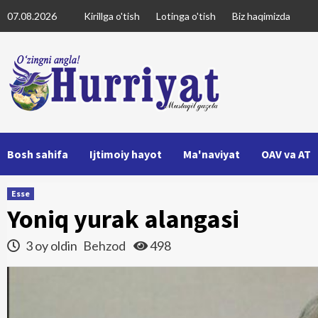
Skip
07.08.2026
Kirillga o'tish
Lotinga o'tish
Biz haqimizda
to
content
Bosh sahifa
Ijtimoiy hayot
Ma'naviyat
OAV va AT
Esse
Yoniq yurak alangasi
3 oy oldin
Behzod
498