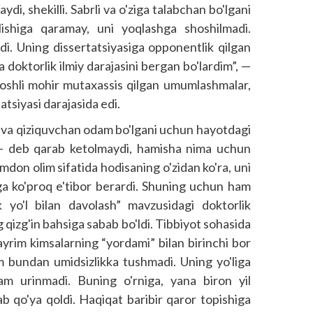
ydi, shekilli. Sabrli va o'ziga talabchan bo'lgani
ishiga qaramay, uni yoqlashga shoshilmadi.
di. Uning dissertatsiyasiga opponentlik qilgan
 doktorlik ilmiy darajasini bergan bo'lardim”, —
yoshli mohir mutaxassis qilgan umumlashmalar,
atsiyasi darajasida edi.
va qiziquvchan odam bo'lgani uchun hayotdagi
 — deb qarab ketolmaydi, hamisha nima uchun
imdon olim sifatida hodisaning o'zidan ko'ra, uni
hga ko'proq e'tibor berardi. Shuning uchun ham
 yo'l bilan davolash” mavzusidagi doktorlik
g qizg'in bahsiga sabab bo'ldi. Tibbiyot sohasida
 ayrim kimsalarning “yordami” bilan birinchi bor
im bundan umidsizlikka tushmadi. Uning yo'liga
 ham urinmadi. Buning o'rniga, yana biron yil
ab qo'ya qoldi. Haqiqat baribir qaror topishiga