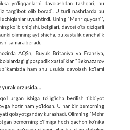
kka yo'liqqanlarni davolashdan tashqari, bu
iz targ'ibot olib boradi. U turli nashrlarda bu
elechiqishlar uyushtirdi. Uning “Mehr quyoshi”,
ng kelib chiqishi, belgilari, davosi o'ta qiziqarli
Chunki olimning aytishicha, bu xastalik qanchalik
xshi samara beradi.
 hozirda AQSh, Buyuk Britaniya va Fransiya,
bolalardagi gipospadik xastaliklar “Beknazarov
publikamizda ham shu usulda davolash ko'lami
z yurak orzusida…
qo'l urgan ishiga to'lig'icha berilish tibbiyot
vga hozir ham yo'ldosh. U har bir bemorning
niyati qolayotganday kurashadi. Olimning “Mehr
ayotgan bemorning o'limiga hech qachon ko'nika
rning ma'naviy o'lgani. Har bir o'lim shifokor