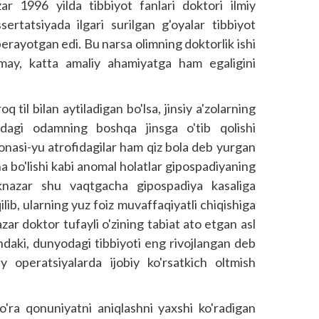
 1996 yilda tibbiyot fanlari doktori ilmiy
ertatsiyada ilgari surilgan g'oyalar tibbiyot
berayotgan edi. Bu narsa olimning doktorlik ishi
lmay, katta amaliy ahamiyatga ham egaligini
 til bilan aytiladigan bo'lsa, jinsiy a'zolarning
insdagi odamning boshqa jinsga o'tib qolishi
a-onasi-yu atrofidagilar ham qiz bola deb yurgan
cha bo'lishi kabi anomal holatlar gipospadiyaning
eknazar shu vaqtgacha gipospadiya kasaliga
ilib, ularning yuz foiz muvaffaqiyatli chiqishiga
ar doktor tufayli o'zining tabiat ato etgan asl
undaki, dunyodagi tibbiyoti eng rivojlangan deb
 operatsiyalarda ijobiy ko'rsatkich oltmish
'ra qonuniyatni aniqlashni yaxshi ko'radigan