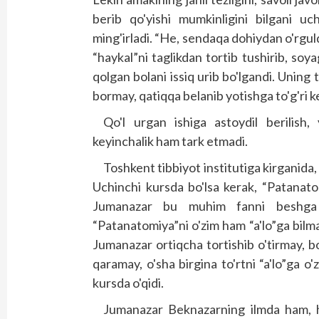
berib qo'yishi mumkinligini bilgani uc
ming'irladi. “He, sendaqa dohiydan o'rgul
“haykal”ni taglikdan tortib tushirib, so
qolgan bolani issiq urib bo'lgandi. Uning 
bormay, qatiqqa belanib yotishga to'g'ri ke
Qo'l urgan ishiga astoydil berilish
keyinchalik ham tark etmadi.
Toshkent tibbiyot institutiga kirganida, 
Uchinchi kursda bo'lsa kerak, “Patanatom
Jumanazar bu muhim fanni beshga bi
“Patanatomiya”ni o'zim ham “a'lo”ga bilm
Jumanazar ortiqcha tortishib o'tirmay, 
qaramay, o'sha birgina to'rtni “a'lo”ga o
kursda o'qidi.
Jumanazar Beknazarning ilmda ham, h