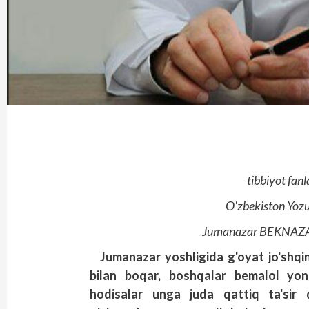
tibbiyot fanl
O'zbekiston Yozu
Jumanazar BEKNAZAR s
Jumanazar yoshligida g'oyat jo'shqi
bilan boqar, boshqalar bemalol yon
hodisalar unga juda qattiq ta'sir q