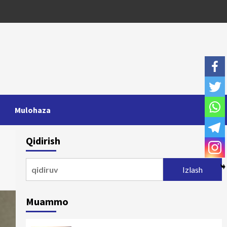
Mulohaza
Qidirish
Qidirshish:
Muammo