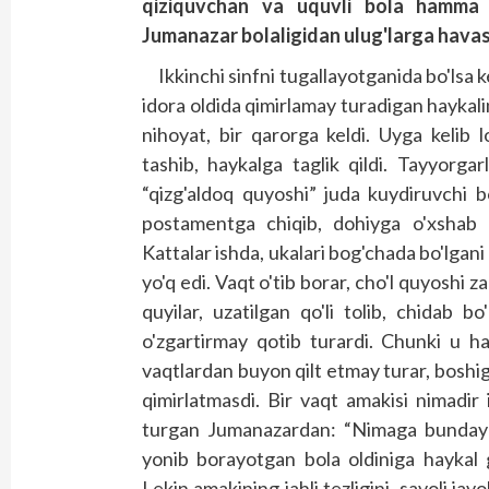
qiziquvchan va uquvli bola hamma nar
Jumanazar bolaligidan ulug'larga havas qi
Ikkinchi sinfni tugallayotganida bo'lsa 
idora oldida qimirlamay turadigan haykalini
nihoyat, bir qarorga keldi. Uyga kelib 
tashib, haykalga taglik qildi. Tayyorgar
“qizg'aldoq quyoshi” juda kuydiruvchi b
postamentga chiqib, dohiyga o'xshab o
Kattalar ishda, ukalari bog'chada bo'lga
yo'q edi. Vaqt o'tib borar, cho'l quyoshi z
quyilar, uzatilgan qo'li tolib, chidab b
o'zgartirmay qotib turardi. Chunki u h
vaqtlardan buyon qilt etmay turar, boshi
qimirlatmasdi. Bir vaqt amakisi nimadir i
turgan Jumanazardan: “Nimaga bundaychi
yonib borayotgan bola oldiniga haykal g
Lekin amakining jahli tezligini, savoli jav