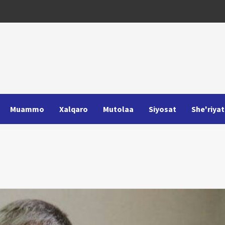
Muammo
Xalqaro
Mutolaa
Siyosat
She'riyat