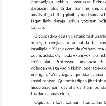
ishonadigan nekbin Jumanazar Beknazar
darajasini oldi. Undan ham muhimi, diss
amaliyotiga tatbiq qilinib, yuqori samara 
faqat ilmiy daraja uchun yozilgan bo'
ko'rsatdi.
Gipospadiya degan xastalik tushunarliroq
noto'g'ri rivojlanishi oqibatida bir j
kasalligidir. Yillar davomida o'zi ham, ot
odam, aslida, o'g'il bola ekani yoki aksin
ko'rinishlari. Professor Jumanazar B
yo'liqqan yuzga yaqin kishini operatsiya q
erishgan. Ya'ni yuzga yaqin odam Jumanaz
jinsini topgan. Quvontiradigan jihati sh
hisoblanadigan davlatlarda ham bunday
foizdan oshmas ekan.
Oqibatdan ko'ra sababni, hodisadan ko