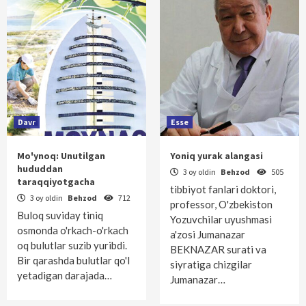
Davr
Esse
Mo'ynoq: Unutilgan
Yoniq yurak alangasi
hududdan
3 oy oldin
Behzod
505
taraqqiyotgacha
tibbiyot fanlari doktori,
3 oy oldin
Behzod
712
professor, O'zbekiston
Buloq suviday tiniq
Yozuvchilar uyushmasi
osmonda o'rkach-o'rkach
a'zosi Jumanazar
oq bulutlar suzib yuribdi.
BEKNAZAR surati va
Bir qarashda bulutlar qo'l
siyratiga chizgilar
yetadigan darajada…
Jumanazar…