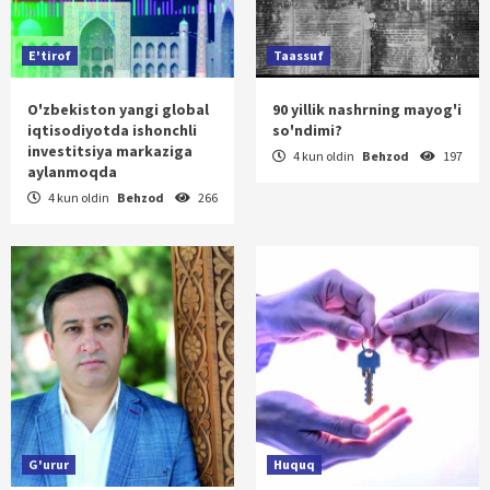
E'tirof
Taassuf
O'zbekiston yangi global
90 yillik nashrning mayog'i
iqtisodiyotda ishonchli
so'ndimi?
investitsiya markaziga
4 kun oldin
Behzod
197
aylanmoqda
4 kun oldin
Behzod
266
G'urur
Huquq