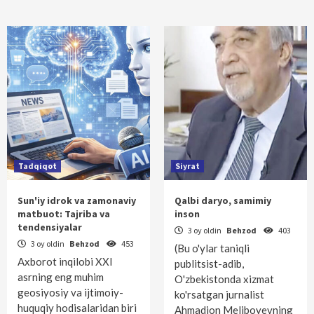
Tadqiqot
Siyrat
Sun'iy idrok va zamonaviy
Qalbi daryo, samimiy
matbuot: Tajriba va
inson
tendensiyalar
3 oy oldin
Behzod
403
3 oy oldin
Behzod
453
(Bu o'ylar taniqli
Axborot inqilobi XXI
publitsist-adib,
asrning eng muhim
O'zbekistonda xizmat
geosiyosiy va ijtimoiy-
ko'rsatgan jurnalist
huquqiy hodisalaridan biri
Ahmadjon Meliboyevning