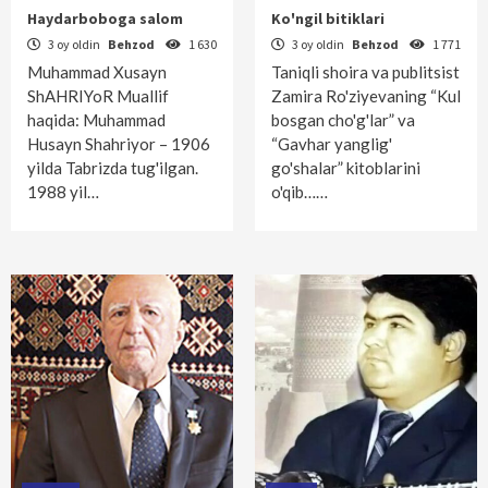
Haydarboboga salom
Ko'ngil bitiklari
3 oy oldin
Behzod
1 630
3 oy oldin
Behzod
1 771
Muhammad Xusayn
Taniqli shoira va publitsist
ShAHRIYoR Muallif
Zamira Ro'ziyevaning “Kul
haqida: Muhammad
bosgan cho'g'lar” va
Husayn Shahriyor – 1906
“Gavhar yanglig'
yilda Tabrizda tug'ilgan.
go'shalar” kitoblarini
1988 yil…
o'qib……