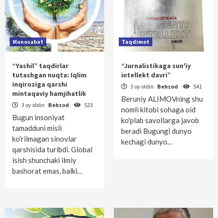
Munosabat
Taqdimot
“Yashil” taqdirlar
“Jurnalistikaga sun'iy
tutashgan nuqta: Iqlim
intellekt davri”
inqiroziga qarshi
3 oy oldin
Behzod
541
mintaqaviy hamjihatlik
Beruniy ALIMOVning shu
3 oy oldin
Behzod
523
nomli kitobi sohaga oid
Bugun insoniyat
ko'plab savollarga javob
tamadduni misli
beradi Bugungi dunyo
ko'rilmagan sinovlar
kechagi dunyo…
qarshisida turibdi. Global
isish shunchaki ilmiy
bashorat emas, balki…