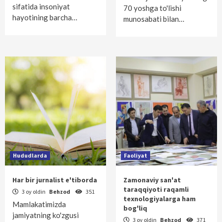
sifatida insoniyat
70 yoshga to'lishi
hayotining barcha…
munosabati bilan…
Hududlarda
Faoliyat
Har bir jurnalist e'tiborda
Zamonaviy san'at
taraqqiyoti raqamli
3 oy oldin
Behzod
351
texnologiyalarga ham
Mamlakatimizda
bog'liq
jamiyatning ko'zgusi
3 oy oldin
Behzod
371