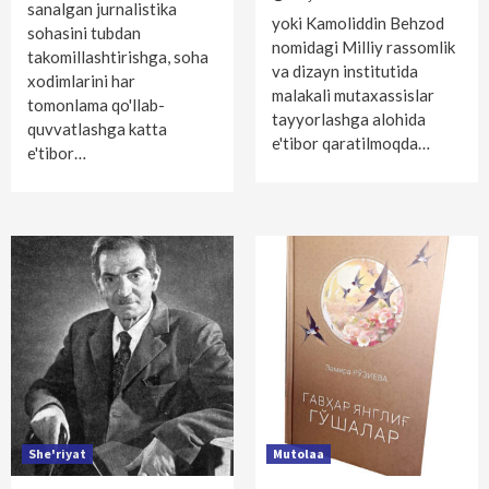
sanalgan jurnalistika
yoki Kamoliddin Behzod
sohasini tubdan
nomidagi Milliy rassomlik
takomillashtirishga, soha
va dizayn institutida
xodimlarini har
malakali mutaxassislar
tomonlama qo'llab-
tayyorlashga alohida
quvvatlashga katta
e'tibor qaratilmoqda…
e'tibor…
She'riyat
Mutolaa