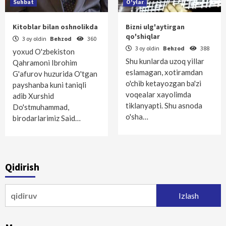
Suhbat
O'ylar
Kitoblar bilan oshnolikda
Bizni ulg'aytirgan
qo'shiqlar
3 oy oldin
Behzod
360
3 oy oldin
Behzod
388
yoxud O'zbekiston
Shu kunlarda uzoq yillar
Qahramoni Ibrohim
eslamagan, xotiramdan
G'afurov huzurida O'tgan
o'chib ketayozgan ba'zi
payshanba kuni taniqli
voqealar xayolimda
adib Xurshid
tiklanyapti. Shu asnoda
Do'stmuhammad,
o'sha…
birodarlarimiz Said…
Qidirish
Qidirshish: