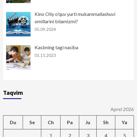
Kino Oliy o'quv yurti mukammallashuvi
omillarini bilamizmi?
05.09.2024
Kasbning tagi nasiba
01.11.2023
Taqvim
Aprel 2026
Du
Se
Ch
Pa
Ju
Sh
Ya
1
2
3
4
5