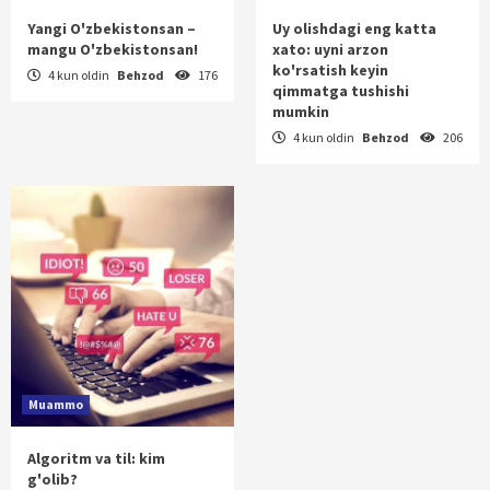
Yangi O'zbekistonsan –
Uy olishdagi eng katta
mangu O'zbekistonsan!
xato: uyni arzon
ko'rsatish keyin
4 kun oldin
Behzod
176
qimmatga tushishi
mumkin
4 kun oldin
Behzod
206
Muammo
Algoritm va til: kim
g'olib?