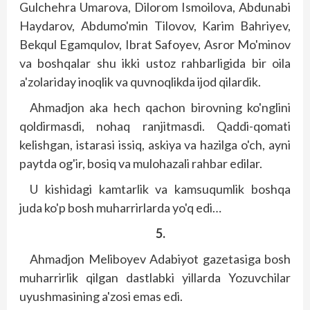
Gulchehra Umarova, Dilorom Ismoilova, Abdunabi
Haydarov, Abdumo'min Tilovov, Karim Bahriyev,
Bekqul Egamqulov, Ibrat Safoyev, Asror Mo'minov
va boshqalar shu ikki ustoz rahbarligida bir oila
a'zolariday inoqlik va quvnoqlikda ijod qilardik.
Ahmadjon aka hech qachon birovning ko'nglini
qoldirmasdi, nohaq ranjitmasdi. Qaddi-qomati
kelishgan, istarasi issiq, askiya va hazilga o'ch, ayni
paytda og'ir, bosiq va mulohazali rahbar edilar.
U kishidagi kamtarlik va kamsuqumlik boshqa
juda ko'p bosh muharrirlarda yo'q edi…
5.
Ahmadjon Meliboyev Adabiyot gazetasiga bosh
muharrirlik qilgan dastlabki yillarda Yozuvchilar
uyushmasining a'zosi emas edi.