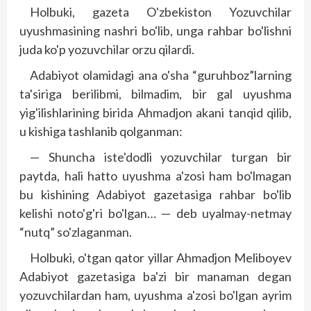
Holbuki, gazeta O'zbekiston Yozuvchilar
uyushmasining nashri bo'lib, unga rahbar bo'lishni
juda ko'p yozuvchilar orzu qilardi.
Adabiyot olamidagi ana o'sha “guruhboz”larning
ta'siriga berilibmi, bilmadim, bir gal uyushma
yig'ilishlarining birida Ahmadjon akani tanqid qilib,
u kishiga tashlanib qolganman:
— Shuncha iste'dodli yozuvchilar turgan bir
paytda, hali hatto uyushma a'zosi ham bo'lmagan
bu kishining Adabiyot gazetasiga rahbar bo'lib
kelishi noto'g'ri bo'lgan… — deb uyalmay-netmay
“nutq” so'zlaganman.
Holbuki, o'tgan qator yillar Ahmadjon Meliboyev
Adabiyot gazetasiga ba'zi bir manaman degan
yozuvchilardan ham, uyushma a'zosi bo'lgan ayrim