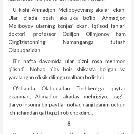
U kishi Ahmadjon Meliboyevning akalari ekan.
Ular oilada besh aka-uka bo'lib, Ahmadjon
Meliboyev ularning kenjasi ekan. Iqtisod fanlari
doktori, professor Odiljon Olimjonov ham
Qirg'izistonning Namanganga tutash
Olabuqasidan.
Bir hafta davomida ular bizni rosa mehmon
qilishdi. Nohaq hibs bois shikasta bo'lgan va
yaralangan o'ksik dilimga malham bo'lishdi.
O'shanda Olabuqadan Toshkentga qaytar
ekanman, Ahmadjon akaday mehrigiyo, bag'ri
daryo insonni bir paytlar nohaq ranjitganim uchun
ich-ichimdan qattiq iztirob chekdim…
8
.