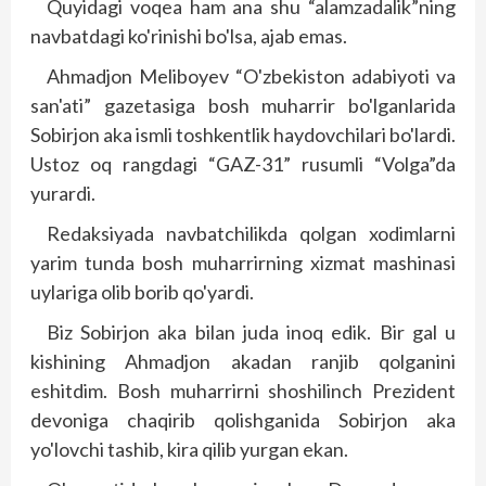
Quyidagi voqea ham ana shu “alamzadalik”ning
navbatdagi ko'rinishi bo'lsa, ajab emas.
Ahmadjon Meliboyev “O'zbekiston adabiyoti va
san'ati” gazetasiga bosh muharrir bo'lganlarida
Sobirjon aka ismli toshkentlik haydovchilari bo'lardi.
Ustoz oq rangdagi “GAZ-31” rusumli “Volga”da
yurardi.
Redaksiyada navbatchilikda qolgan xodimlarni
yarim tunda bosh muharrirning xizmat mashinasi
uylariga olib borib qo'yardi.
Biz Sobirjon aka bilan juda inoq edik. Bir gal u
kishining Ahmadjon akadan ranjib qolganini
eshitdim. Bosh muharrirni shoshilinch Prezident
devoniga chaqirib qolishganida Sobirjon aka
yo'lovchi tashib, kira qilib yurgan ekan.