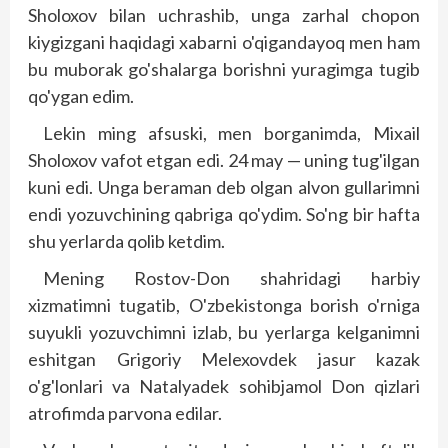
Sholoxov bilan uchrashib, unga zarhal chopon
kiygizgani haqidagi xabarni o'qigandayoq men ham
bu muborak go'shalarga borishni yuragimga tugib
qo'ygan edim.
Lekin ming afsuski, men borganimda, Mixail
Sholoxov vafot etgan edi. 24 may — uning tug'ilgan
kuni edi. Unga beraman deb olgan alvon gullarimni
endi yozuvchining qabriga qo'ydim. So'ng bir hafta
shu yerlarda qolib ketdim.
Mening Rostov-Don shahridagi harbiy
xizmatimni tugatib, O'zbekistonga borish o'rniga
suyukli yozuvchimni izlab, bu yerlarga kelganimni
eshitgan Grigoriy Melexovdek jasur kazak
o'g'lonlari va Natalyadek sohibjamol Don qizlari
atrofimda parvona edilar.