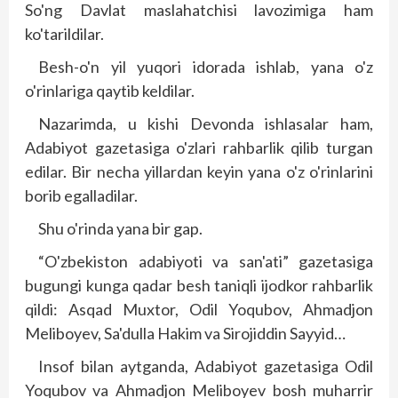
So'ng Davlat maslahatchisi lavozimiga ham
ko'tarildilar.
Besh-o'n yil yuqori idorada ishlab, yana o'z
o'rinlariga qaytib keldilar.
Nazarimda, u kishi Devonda ishlasalar ham,
Adabiyot gazetasiga o'zlari rahbarlik qilib turgan
edilar. Bir necha yillardan keyin yana o'z o'rinlarini
borib egalladilar.
Shu o'rinda yana bir gap.
“O'zbekiston adabiyoti va san'ati” gazetasiga
bugungi kunga qadar besh taniqli ijodkor rahbarlik
qildi: Asqad Muxtor, Odil Yoqubov, Ahmadjon
Meliboyev, Sa'dulla Hakim va Sirojiddin Sayyid…
Insof bilan aytganda, Adabiyot gazetasiga Odil
Yoqubov va Ahmadjon Meliboyev bosh muharrir