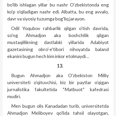
bo'lib ishlagan yillar bu nashr O'zbekistonda eng
ko'p o'qiladigan nashr edi. Albatta, bu eng avvalo,
davr va siyosiy tuzumga bog'liq jarayon.
Odil Yoqubov rahbarlik qilgan o'tish davrida,
so'ng Ahmadjon aka boshchilik qilgan
mustaqillikning dastlabki yillarida Adabiyot
gazetasining obro'-e'tibori nihoyatda baland
ekanini bugun hech kim inkor etolmaydi…
13.
Bugun Ahmadjon aka O'zbekiston Milliy
universiteti o'qituvchisi, biz bir paytlar o'qigan
jurnalistika fakultetida “Matbuot” kafedrasi
mudiri.
Men bugun olis Kanadadan turib, universitetda
Ahmadjon Meliboyev qo'lida tahsil olayotgan,