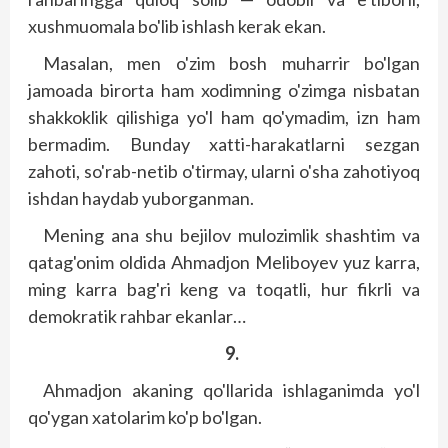
xushmuomala bo'lib ishlash kerak ekan.
Masalan, men o'zim bosh muharrir bo'lgan
jamoada birorta ham xodimning o'zimga nisbatan
shakkoklik qilishiga yo'l ham qo'ymadim, izn ham
bermadim. Bunday xatti-harakatlarni sezgan
zahoti, so'rab-netib o'tirmay, ularni o'sha zahotiyoq
ishdan haydab yuborganman.
Mening ana shu bejilov mulozimlik shashtim va
qatag'onim oldida Ahmadjon Meliboyev yuz karra,
ming karra bag'ri keng va toqatli, hur fikrli va
demokratik rahbar ekanlar…
9.
Ahmadjon akaning qo'llarida ishlaganimda yo'l
qo'ygan xatolarim ko'p bo'lgan.