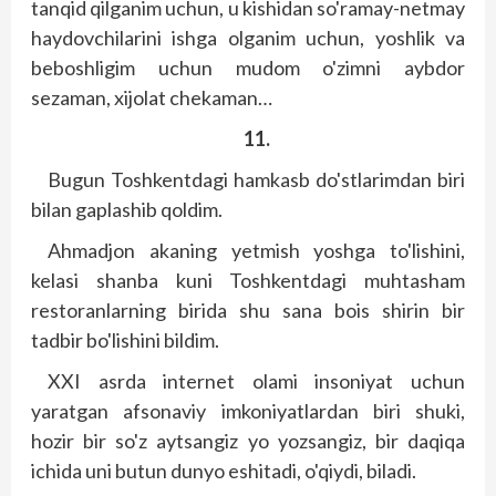
tanqid qilganim uchun, u kishidan so'ramay-netmay
haydovchilarini ishga olganim uchun, yoshlik va
beboshligim uchun mudom o'zimni aybdor
sezaman, xijolat chekaman…
11.
Bugun Toshkentdagi hamkasb do'stlarimdan biri
bilan gaplashib qoldim.
Ahmadjon akaning yetmish yoshga to'lishini,
kelasi shanba kuni Toshkentdagi muhtasham
restoranlarning birida shu sana bois shirin bir
tadbir bo'lishini bildim.
XXI asrda internet olami insoniyat uchun
yaratgan afsonaviy imkoniyatlardan biri shuki,
hozir bir so'z aytsangiz yo yozsangiz, bir daqiqa
ichida uni butun dunyo eshitadi, o'qiydi, biladi.