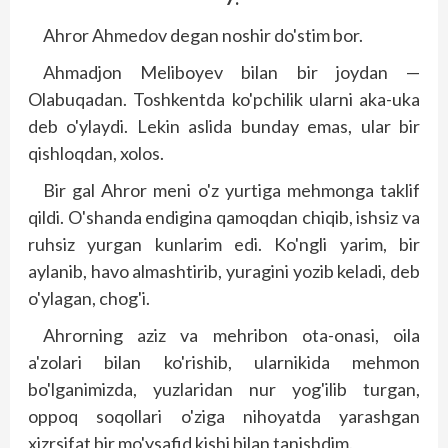
Ahror Ahmedov degan noshir do'stim bor.
Ahmadjon Meliboyev bilan bir joydan —
Olabuqadan. Toshkentda ko'pchilik ularni aka-uka
deb o'ylaydi. Lekin aslida bunday emas, ular bir
qishloqdan, xolos.
Bir gal Ahror meni o'z yurtiga mehmonga taklif
qildi. O'shanda endigina qamoqdan chiqib, ishsiz va
ruhsiz yurgan kunlarim edi. Ko'ngli yarim, bir
aylanib, havo almashtirib, yuragini yozib keladi, deb
o'ylagan, chog'i.
Ahrorning aziz va mehribon ota-onasi, oila
a'zolari bilan ko'rishib, ularnikida mehmon
bo'lganimizda, yuzlaridan nur yog'ilib turgan,
oppoq soqollari o'ziga nihoyatda yarashgan
xizrsifat bir mo'ysafid kishi bilan tanishdim.