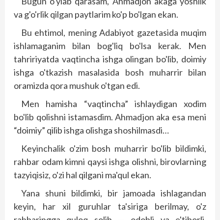
Bugun o'ylab qarasam, Ahmadjon akaga yoshlik
va g'o'rlik qilgan paytlarim ko'p bo'lgan ekan.
Bu ehtimol, mening Adabiyot gazetasida muqim
ishlamaganim bilan bog'liq bo'lsa kerak. Men
tahririyatda vaqtincha ishga olingan bo'lib, doimiy
ishga o'tkazish masalasida bosh muharrir bilan
oramizda qora mushuk o'tgan edi.
Men hamisha “vaqtincha” ishlaydigan xodim
bo'lib qolishni istamasdim. Ahmadjon aka esa meni
“doimiy” qilib ishga olishga shoshilmasdi…
Keyinchalik o'zim bosh muharrir bo'lib bildimki,
rahbar odam kimni qaysi ishga olishni, birovlarning
tazyiqisiz, o'zi hal qilgani ma'qul ekan.
Yana shuni bildimki, bir jamoada ishlagandan
keyin, har xil guruhlar ta'siriga berilmay, o'z
rahbaringga quloq solib — odobli va e'tiborli,