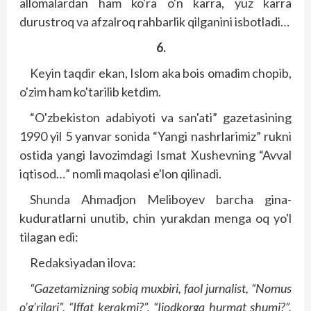
allomalardan ham ko'ra o'n karra, yuz karra
durustroq va afzalroq rahbarlik qilganini isbotladi…
6.
Keyin taqdir ekan, Islom aka bois omadim chopib,
o'zim ham ko'tarilib ketdim.
“O'zbekiston adabiyoti va san'ati” gazetasining
1990 yil 5 yanvar sonida “Yangi nashrlarimiz” rukni
ostida yangi lavozimdagi Ismat Xushevning “Avval
iqtisod…” nomli maqolasi e'lon qilinadi.
Shunda Ahmadjon Meliboyev barcha gina-
kuduratlarni unutib, chin yurakdan menga oq yo'l
tilagan edi:
Redaksiyadan ilova:
“Gazetamizning sobiq muxbiri, faol jurnalist, “Nomus
o'g'rilari”, “Iffat kerakmi?”, “Ijodkorga hurmat shumi?”,