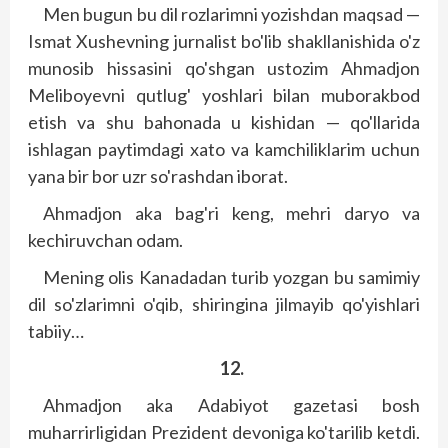
Men bugun bu dil rozlarimni yozishdan maqsad —
Ismat Xushevning jurnalist bo'lib shakllanishida o'z
munosib hissasini qo'shgan ustozim Ahmadjon
Meliboyevni qutlug' yoshlari bilan muborakbod
etish va shu bahonada u kishidan — qo'llarida
ishlagan paytimdagi xato va kamchiliklarim uchun
yana bir bor uzr so'rashdan iborat.
Ahmadjon aka bag'ri keng, mehri daryo va
kechiruvchan odam.
Mening olis Kanadadan turib yozgan bu samimiy
dil so'zlarimni o'qib, shiringina jilmayib qo'yishlari
tabiiy…
12.
Ahmadjon aka Adabiyot gazetasi bosh
muharrirligidan Prezident devoniga ko'tarilib ketdi.