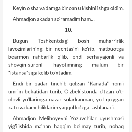
Keyin o'sha va'damga binoan u kishini ishga oldim.
Ahmadjon akadan so'ramadim ham…
10.
Bugun Toshkentdagi bosh muharrirlik
lavozimlarining bir nechtasini ko'rib, matbuotga
bearmon rahbarlik qilib, endi serhayajonli va
shovqin-suronli hayotimning ma'lum bir
“istansa”siga kelib to'xtadim.
Endi bir qadar tinchib qolgan “Kanada” nomli
umrim bekatidan turib, O'zbekistonda o'tgan o't-
olovli yo'llarimga nazar solarkanman, yo'l qo'ygan
xato va kamchiliklarim yaqqol ko'zga tashlanadi.
Ahmadjon Meliboyevni Yozuvchilar uyushmasi
yig'ilishida ma'nan haqqim bo'lmay turib, nohaq