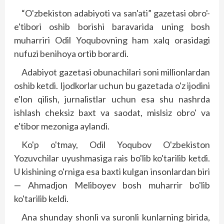
“O'zbekiston adabiyoti va san'ati” gazetasi obro'-
e'tibori oshib borishi baravarida uning bosh
muharriri Odil Yoqubovning ham xalq orasidagi
nufuzi benihoya ortib borardi.
Adabiyot gazetasi obunachilari soni millionlardan
oshib ketdi. Ijodkorlar uchun bu gazetada o'z ijodini
e'lon qilish, jurnalistlar uchun esa shu nashrda
ishlash cheksiz baxt va saodat, mislsiz obro' va
e'tibor mezoniga aylandi.
Ko'p o'tmay, Odil Yoqubov O'zbekiston
Yozuvchilar uyushmasiga rais bo'lib ko'tarilib ketdi.
U kishining o'rniga esa baxti kulgan insonlardan biri
— Ahmadjon Meliboyev bosh muharrir bo'lib
ko'tarilib keldi.
Ana shunday shonli va suronli kunlarning birida,