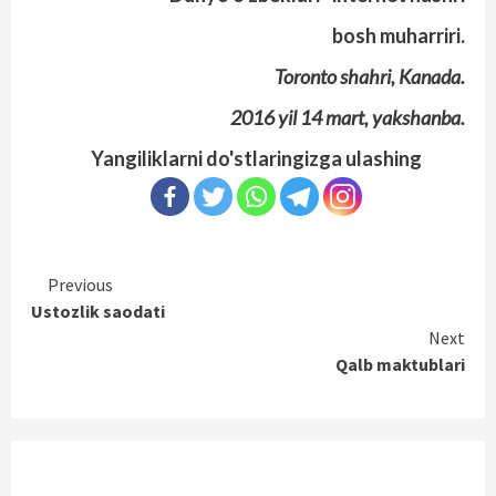
bosh muharriri.
Toronto shahri, Kanada.
2016 yil 14 mart, yakshanba.
Yangiliklarni do'stlaringizga ulashing
Continue
Previous
Ustozlik saodati
Reading
Next
Qalb maktublari