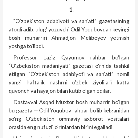
1.
“O'zbekiston adabiyoti va san'ati” gazetasining
atoqli adib, ulug' yozuvchi Odil Yoqubovdan keyingi
bosh muharriri Ahmadjon Meliboyev yetmish
yoshga to'libdi.
Professor Laziz Qayumov rahbar bo'lgan
“O'zbekiston madaniyati” gazetasi o'rnida tashkil
etilgan “O'zbekiston adabiyoti va san'ati” nomli
yangi haftalik nashrni o'zbek ziyolilari katta
quvonch va hayajon bilan kutib olgan edilar.
Dastavval Asqad Muxtor bosh muharrir bo'lgan
bu gazeta — Odil Yoqubov rahbar bo'lib kelganidan
so'ng O'zbekiston ommaviy axborot vositalari
orasida eng nufuzli o'rinlardan birini egalladi.