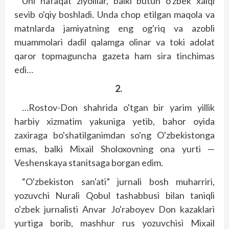
Uni nafaqat ziyolilar, balki butun o'zbek xalqi
sevib o'qiy boshladi. Unda chop etilgan maqola va
matnlarda jamiyatning eng og'riq va azobli
muammolari dadil qalamga olinar va toki adolat
qaror topmaguncha gazeta ham sira tinchimas
edi…
2.
…Rostov-Don shahrida o'tgan bir yarim yillik
harbiy xizmatim yakuniga yetib, bahor oyida
zaxiraga bo'shatilganimdan so'ng O'zbekistonga
emas, balki Mixail Sholoxovning ona yurti —
Veshenskaya stanitsaga borgan edim.
“O'zbekiston san'ati” jurnali bosh muharriri,
yozuvchi Nurali Qobul tashabbusi bilan taniqli
o'zbek jurnalisti Anvar Jo'raboyev Don kazaklari
yurtiga borib, mashhur rus yozuvchisi Mixail