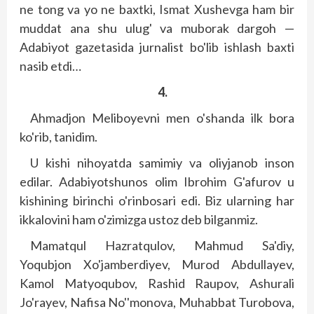
ne tong va yo ne baxtki, Ismat Xushevga ham bir
muddat ana shu ulug' va muborak dargoh —
Adabiyot gazetasida jurnalist bo'lib ishlash baxti
nasib etdi…
4.
Ahmadjon Meliboyevni men o'shanda ilk bora
ko'rib, tanidim.
U kishi nihoyatda samimiy va oliyjanob inson
edilar. Adabiyotshunos olim Ibrohim G'afurov u
kishining birinchi o'rinbosari edi. Biz ularning har
ikkalovini ham o'zimizga ustoz deb bilganmiz.
Mamatqul Hazratqulov, Mahmud Sa'diy,
Yoqubjon Xo'jamberdiyev, Murod Abdullayev,
Kamol Matyoqubov, Rashid Raupov, Ashurali
Jo'rayev, Nafisa No''monova, Muhabbat Turobova,