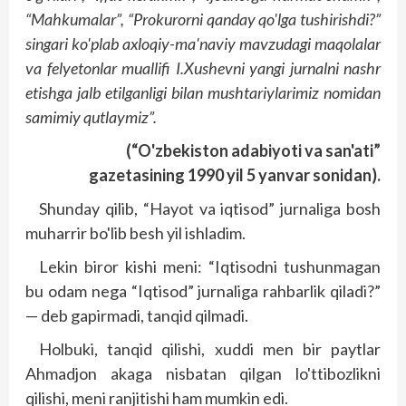
“Mahkumalar”, “Prokurorni qanday qo'lga tushirishdi?”
singari ko'plab axloqiy-ma'naviy mavzudagi maqolalar
va felyetonlar muallifi I.Xushevni yangi jurnalni nashr
etishga jalb etilganligi bilan mushtariylarimiz nomidan
samimiy qutlaymiz”.
(“O'zbekiston adabiyoti va san'ati”
gazetasining 1990 yil 5 yanvar sonidan).
Shunday qilib, “Hayot va iqtisod” jurnaliga bosh
muharrir bo'lib besh yil ishladim.
Lekin biror kishi meni: “Iqtisodni tushunmagan
bu odam nega “Iqtisod” jurnaliga rahbarlik qiladi?”
— deb gapirmadi, tanqid qilmadi.
Holbuki, tanqid qilishi, xuddi men bir paytlar
Ahmadjon akaga nisbatan qilgan lo'ttibozlikni
qilishi, meni ranjitishi ham mumkin edi.