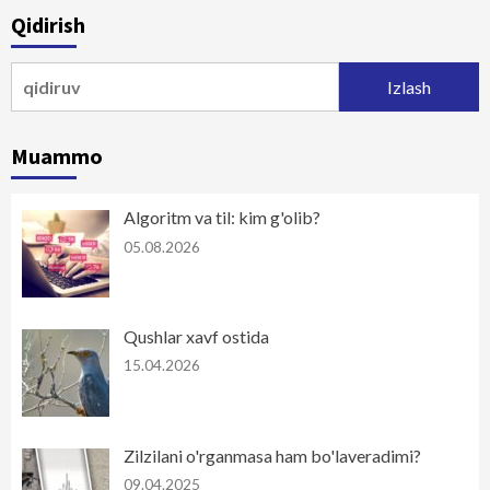
Qidirish
Qidirshish:
Muammo
Algoritm va til: kim g'olib?
05.08.2026
Qushlar xavf ostida
15.04.2026
Zilzilani o'rganmasa ham bo'laveradimi?
09.04.2025