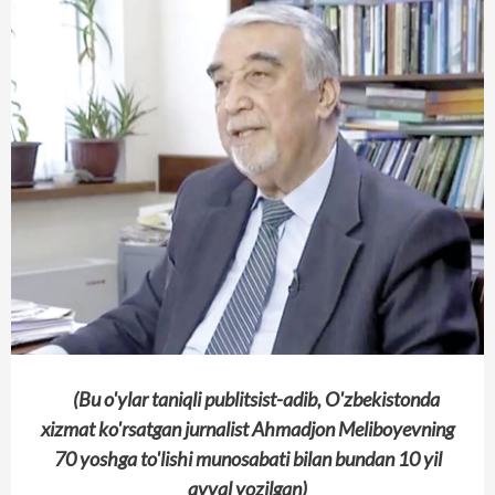
(Bu o'ylar taniqli publitsist-adib, O'zbekistonda
xizmat ko'rsatgan jurnalist Ahmadjon Meliboyevning
70 yoshga to'lishi munosabati bilan bundan 10 yil
avval yozilgan)