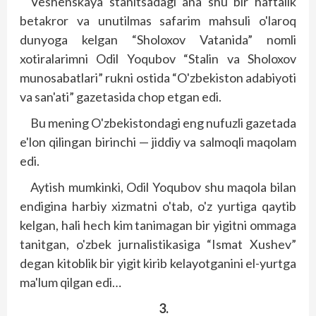
Veshenskaya stanitsadagi ana shu bir haftalik
betakror va unutilmas safarim mahsuli o'laroq
dunyoga kelgan “Sholoxov Vatanida” nomli
xotiralarimni Odil Yoqubov “Stalin va Sholoxov
munosabatlari” rukni ostida “O'zbekiston adabiyoti
va san'ati” gazetasida chop etgan edi.
Bu mening O'zbekistondagi eng nufuzli gazetada
e'lon qilingan birinchi — jiddiy va salmoqli maqolam
edi.
Aytish mumkinki, Odil Yoqubov shu maqola bilan
endigina harbiy xizmatni o'tab, o'z yurtiga qaytib
kelgan, hali hech kim tanimagan bir yigitni ommaga
tanitgan, o'zbek jurnalistikasiga “Ismat Xushev”
degan kitoblik bir yigit kirib kelayotganini el-yurtga
ma'lum qilgan edi…
3.