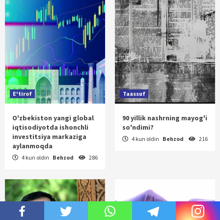
E'tirof
Taassuf
O'zbekiston yangi global
90 yillik nashrning mayog'i
iqtisodiyotda ishonchli
so'ndimi?
investitsiya markaziga
4 kun oldin
Behzod
216
aylanmoqda
4 kun oldin
Behzod
286