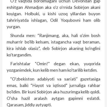
O'z vaqtida borolmagani uchun Devondan gap
eshitgan Ahmadjon aka o'z o'rnida Sobirjon akani
koyigan. Holbuki, u kishi uzoq yillardan buyon
tahririyatda ishlagan, Odil Yoqubovni ham olib
yurgan.
Shunda men: “Ranjimang, aka, hali o'zim bosh
muharrir bo'lib kelsam, istagancha vaqt beraman,
kira ishlab olasiz”, deb Sobirjon akaning ko'nglini
ko'targandim.
Farishtalar “Omin!” degan ekan, yuqorida
yozganimdek, kun kelib men ham ko'tarilib ketdim.
“O'zbekiston adabiyoti va san'ati” gazetasiga
emas, balki “Hayot va iqtisod” jurnaliga rahbar
bo'ldim. Bir kuni Sobirjon aka huzurimga kelib qoldi.
O'sha hazil aralash aytgan gapimni eslatdi.
Qarasam, jiddiy aytyapti.