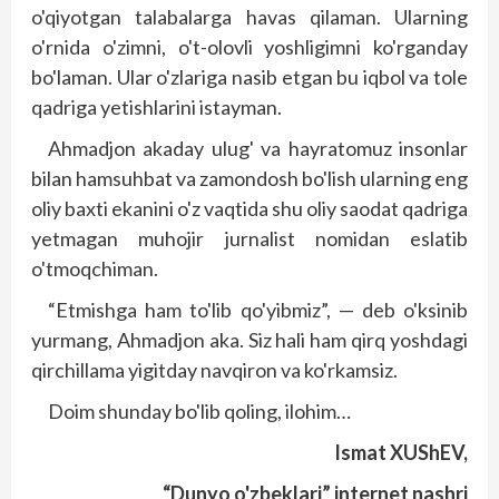
o'qiyotgan talabalarga havas qilaman. Ularning
o'rnida o'zimni, o't-olovli yoshligimni ko'rganday
bo'laman. Ular o'zlariga nasib etgan bu iqbol va tole
qadriga yetishlarini istayman.
Ahmadjon akaday ulug' va hayratomuz insonlar
bilan hamsuhbat va zamondosh bo'lish ularning eng
oliy baxti ekanini o'z vaqtida shu oliy saodat qadriga
yetmagan muhojir jurnalist nomidan eslatib
o'tmoqchiman.
“Etmishga ham to'lib qo'yibmiz”, — deb o'ksinib
yurmang, Ahmadjon aka. Siz hali ham qirq yoshdagi
qirchillama yigitday navqiron va ko'rkamsiz.
Doim shunday bo'lib qoling, ilohim…
Ismat XUShEV,
“Dunyo o'zbeklari” internet nashri