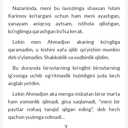
Nazarimda, meni bu lavozimga shaxsan Islom
Karimov ko'targani uchun ham meni ayashgan,
yanayam aniqroq aytsam, istihola qilishgan,
ko'nglimga qarashgan bo'lsa kerak.
Lekin men Ahmadjon akaning ko'ngliga
qaramadim, u kishini xafa qilib qo'yishim mumkin
deb o'ylamadim. Shakkoklik va xudbinlik qildim.
Bu dunyoda birovlarning ko'nglini birovlarning
ig'vosiga uchib og'ritmaslik lozimligini juda kech
anglab yetdim.
Lekin Ahmadjon aka menga nisbatan biror marta
ham yomonlik qilmadi, gina saqlamadi, “meni bir
paytlar nohaq tanqid qilgan eding”, deb hech
qachon yuzimga solmadi…
7.