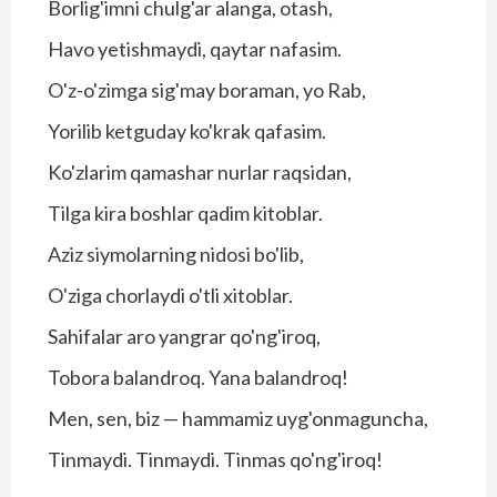
Borlig'imni chulg'ar alanga, otash,
Havo yetishmaydi, qaytar nafasim.
O'z-o'zimga sig'may boraman, yo Rab,
Yorilib ketguday ko'krak qafasim.
Ko'zlarim qamashar nurlar raqsidan,
Tilga kira boshlar qadim kitoblar.
Aziz siymolarning nidosi bo'lib,
O'ziga chorlaydi o'tli xitoblar.
Sahifalar aro yangrar qo'ng'iroq,
Tobora balandroq. Yana balandroq!
Men, sen, biz — hammamiz uyg'onmaguncha,
Tinmaydi. Tinmaydi. Tinmas qo'ng'iroq!