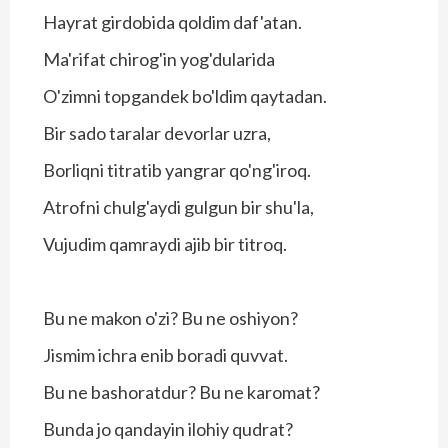
Hayrat girdobida qoldim daf'atan.
Ma'rifat chirog'in yog'dularida
O'zimni topgandek bo'ldim qaytadan.
Bir sado taralar devorlar uzra,
Borliqni titratib yangrar qo'ng'iroq.
Atrofni chulg'aydi gulgun bir shu'la,
Vujudim qamraydi ajib bir titroq.
Bu ne makon o'zi? Bu ne oshiyon?
Jismim ichra enib boradi quvvat.
Bu ne bashoratdur? Bu ne karomat?
Bunda jo qandayin ilohiy qudrat?