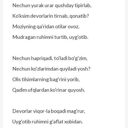
Nechun yurak urar qushday tipirlab,
Ko'ksim devorlarin tirnab, qonatib?
Moziyning qa'ridan otilar ovoz,
Mudragan ruhimni turtib, uyg'otib.
Nechun hapriqadi, to'ladi bo'g'zim,
Nechun ko'zlarimdan quyiladi yosh?
Olis tilsimlarning bag'rini yorib,
Qadim ufqlardan ko'rinar quyosh.
Devorlar viqor-la boqadi mag'rur,
Uyg'otib ruhimni g'aflat xobidan.