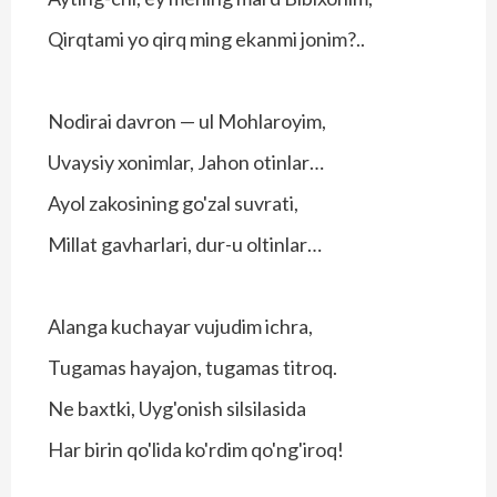
Qirqtami yo qirq ming ekanmi jonim?..
Nodirai davron — ul Mohlaroyim,
Uvaysiy xonimlar, Jahon otinlar…
Ayol zakosining go'zal suvrati,
Millat gavharlari, dur-u oltinlar…
Alanga kuchayar vujudim ichra,
Tugamas hayajon, tugamas titroq.
Ne baxtki, Uyg'onish silsilasida
Har birin qo'lida ko'rdim qo'ng'iroq!