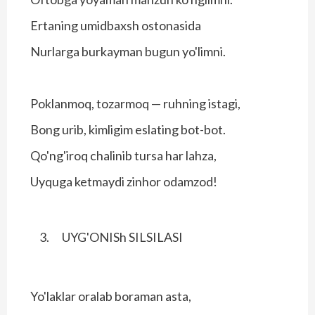
Ertaning umidbaxsh ostonasida
Nurlarga burkayman bugun yo'limni.
Poklanmoq, tozarmoq — ruhning istagi,
Bong urib, kimligim eslating bot-bot.
Qo'ng'iroq chalinib tursa har lahza,
Uyquga ketmaydi zinhor odamzod!
UYG'ONISh SILSILASI
Yo'laklar oralab boraman asta,