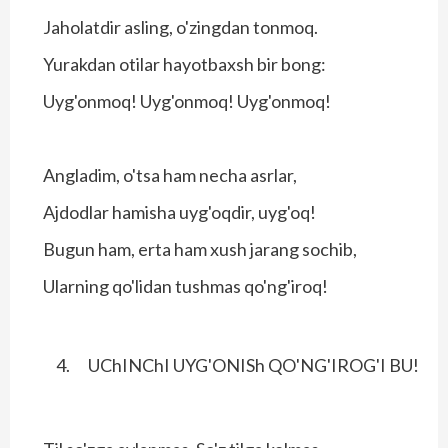
Jaholatdir asling, o'zingdan tonmoq.
Yurakdan otilar hayotbaxsh bir bong:
Uyg'onmoq! Uyg'onmoq! Uyg'onmoq!
Angladim, o'tsa ham necha asrlar,
Ajdodlar hamisha uyg'oqdir, uyg'oq!
Bugun ham, erta ham xush jarang sochib,
Ularning qo'lidan tushmas qo'ng'iroq!
UChINChI UYG'ONISh QO'NG'IROG'I BU!