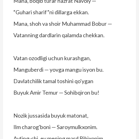
Mana, boqib turar hazrat Navoiy —
“Guhari sharif”ni dillarga ekkan.
Mana, shoh va shoir Muhammad Bobur —
Vatanning dardlarin qalamda chekkan.
Vatan ozodligi uchun kurashgan,
Manguberdi — yovga mangu isyon bu.
Davlatchilik tamal toshini qo'ygan
Buyuk Amir Temur — Sohibqiron bu!
Nozik jussasida buyuk matonat,
Ilm charog'boni — Saroymulkxonim.
Ayting-chi, ey mening mard Bibixonim,