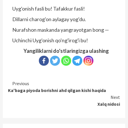
Uyg'onish fasli bu! Tafakkur fasli!
Dillarni charog'on aylagay yog'du.
Nurafshon maskanda yangrayotgan bong —
Uchinchi Uyg'onish qo'ng'irog'i bu!
Yangiliklarni do'stlaringizga ulashing
Continue
Previous
Ka'baga piyoda borishni ahd qilgan kishi haqida
Reading
Next
Xalq nidosi