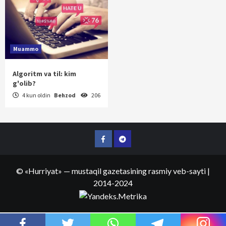
Muammo
Algoritm va til: kim
g'olib?
4 kun oldin
Behzod
206
Facebook
Telegram
©
«Hurriyat»
— mustaqil gazetasining rasmiy veb-sayti
|
2014-2024