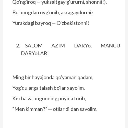
Qo'ng'iroq — yuksaltgay g'ururni, shonni(!).
Bu bongdan uyg'onib, asragaydurmiz
Yurakdagi bayroq — O'zbekistonni!
SALOM AZIM DARYo, MANGU
DARYoLAR!
Ming bir hayajonda qo'yaman qadam,
Yog'dularga talash bo'lar xayolim.
Kecha va bugunning poyida turib,
“Men kimman?” — otilar dildan savolim.