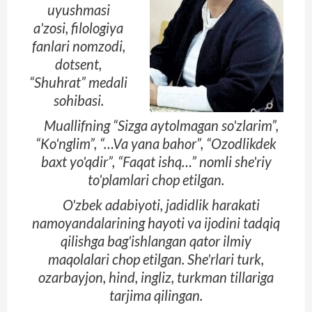
uyushmasi
a'zosi, filologiya
fanlari nomzodi,
dotsent,
“Shuhrat” medali
sohibasi.
Muallifning “Sizga aytolmagan so'zlarim”,
“Ko'nglim”, “…Va yana bahor”, “Ozodlikdek
baxt yo'qdir”, “Faqat ishq…” nomli she'riy
to'plamlari chop etilgan.
O'zbek adabiyoti, jadidlik harakati
namoyandalarining hayoti va ijodini tadqiq
qilishga bag'ishlangan qator ilmiy
maqolalari chop etilgan. She'rlari turk,
ozarbayjon, hind, ingliz, turkman tillariga
tarjima qilingan.