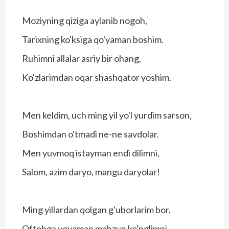
Moziyning qiziga aylanib nogoh,
Tarixning ko'ksiga qo'yaman boshim.
Ruhimni allalar asriy bir ohang,
Ko'zlarimdan oqar shashqator yoshim.
Men keldim, uch ming yil yo'l yurdim sarson,
Boshimdan o'tmadi ne-ne savdolar.
Men yuvmoq istayman endi dilimni,
Salom, azim daryo, mangu daryolar!
Ming yillardan qolgan g'uborlarim bor,
Oftobga yoyaman mahzun ko'nglimni.