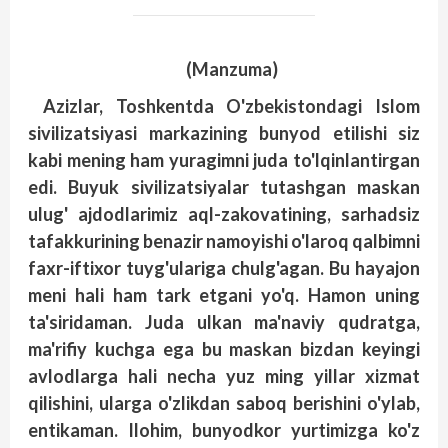
(Manzuma)
Azizlar, Toshkentda O'zbekistondagi Islom
sivilizatsiyasi markazining bunyod etilishi siz
kabi mening ham yuragimni juda to'lqinlantirgan
edi. Buyuk sivilizatsiyalar tutashgan maskan
ulug' ajdodlarimiz aql-zakovatining, sarhadsiz
tafakkurining benazir namoyishi o'laroq qalbimni
faxr-iftixor tuyg'ulariga chulg'agan. Bu hayajon
meni hali ham tark etgani yo'q. Hamon uning
ta'siridaman. Juda ulkan ma'naviy qudratga,
ma'rifiy kuchga ega bu maskan bizdan keyingi
avlodlarga hali necha yuz ming yillar xizmat
qilishini, ularga o'zlikdan saboq berishini o'ylab,
entikaman. Ilohim, bunyodkor yurtimizga ko'z