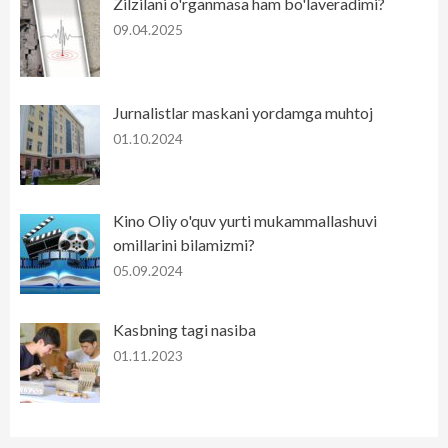
Zilzilani o'rganmasa ham bo'laveradimi?
09.04.2025
Jurnalistlar maskani yordamga muhtoj
01.10.2024
Kino Oliy o'quv yurti mukammallashuvi
omillarini bilamizmi?
05.09.2024
Kasbning tagi nasiba
01.11.2023