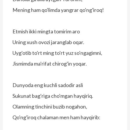
Mening ham qo'limda yangrar qo'ng'iroq!
Etmish ikki mingta tomirim aro
Uning xush ovozi jaranglab oqar.
Uyg'otib to'rt ming to'rt yuz so'ngagimni,
Jismimda ma'rifat chirog'in yoqar.
Dunyoda eng kuchli sadodir asli
Sukunat bag'riga cho'mgan hayqiriq.
Olamning tinchini buzib nogahon,
Qo'ng'iroq chalaman men ham hayqirib: