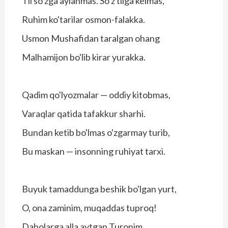
Til so'zga aylanmas. So'z tilga kelmas,
Ruhim ko'tarilar osmon-falakka.
Usmon Mushafidan taralgan ohang
Malhamijon bo'lib kirar yurakka.
Qadim qo'lyozmalar — oddiy kitobmas,
Varaqlar qatida tafakkur sharhi.
Bundan ketib bo'lmas o'zgarmay turib,
Bu maskan — insonning ruhiyat tarxi.
Buyuk tamaddunga beshik bo'lgan yurt,
O, ona zaminim, muqaddas tuproq!
Daholarga alla aytgan Turonim,