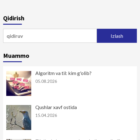
Qidirish
Qidirshish:
Muammo
Algoritm va til: kim g'olib?
05.08.2026
Qushlar xavf ostida
15.04.2026