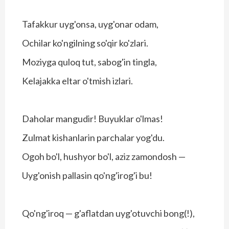
Tafakkur uyg'onsa, uyg'onar odam,
Ochilar ko'ngilning so'qir ko'zlari.
Moziyga quloq tut, sabog'in tingla,
Kelajakka eltar o'tmish izlari.
Daholar mangudir! Buyuklar o'lmas!
Zulmat kishanlarin parchalar yog'du.
Ogoh bo'l, hushyor bo'l, aziz zamondosh —
Uyg'onish pallasin qo'ng'irog'i bu!
Qo'ng'iroq — g'aflatdan uyg'otuvchi bong(!),