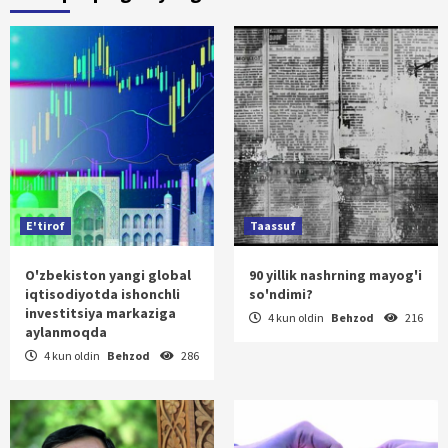
E'tirof
Taassuf
O'zbekiston yangi global
90 yillik nashrning mayog'i
iqtisodiyotda ishonchli
so'ndimi?
investitsiya markaziga
4 kun oldin
Behzod
216
aylanmoqda
4 kun oldin
Behzod
286