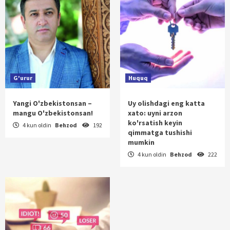
G'urur
Huquq
Yangi O'zbekistonsan –
Uy olishdagi eng katta
mangu O'zbekistonsan!
xato: uyni arzon
ko'rsatish keyin
4 kun oldin
Behzod
192
qimmatga tushishi
mumkin
4 kun oldin
Behzod
222