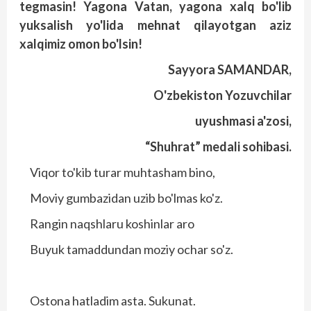
tegmasin! Yagona Vatan, yagona xalq bo'lib
yuksalish yo'lida mehnat qilayotgan aziz
xalqimiz omon bo'lsin!
Sayyora SAMANDAR,
O'zbekiston Yozuvchilar
uyushmasi a'zosi,
“Shuhrat” medali sohibasi.
Viqor to'kib turar muhtasham bino,
Moviy gumbazidan uzib bo'lmas ko'z.
Rangin naqshlaru koshinlar aro
Buyuk tamaddundan moziy ochar so'z.
Ostona hatladim asta. Sukunat.