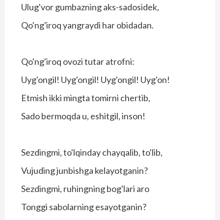
Ulug'vor gumbazning aks-sadosidek,
Qo'ng'iroq yangraydi har obidadan.
Qo'ng'iroq ovozi tutar atrofni:
Uyg'ongil! Uyg'ongil! Uyg'ongil! Uyg'on!
Etmish ikki mingta tomirni chertib,
Sado bermoqda u, eshitgil, inson!
Sezdingmi, to'lqinday chayqalib, to'lib,
Vujuding junbishga kelayotganin?
Sezdingmi, ruhingning bog'lari aro
Tonggi sabolarning esayotganin?