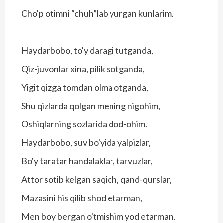
Cho'p otimni “chuh”lab yurgan kunlarim.
Haydarbobo, to'y daragi tutganda,
Qiz-juvonlar xina, pilik sotganda,
Yigit qizga tomdan olma otganda,
Shu qizlarda qolgan mening nigohim,
Oshiqlarning sozlarida dod-ohim.
Haydarbobo, suv bo'yida yalpizlar,
Bo'y taratar handalaklar, tarvuzlar,
Attor sotib kelgan saqich, qand-qurslar,
Mazasini his qilib shod etarman,
Men boy bergan o'tmishim yod etarman.