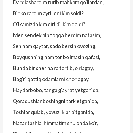
Dardlashardim tutib mahkam qo'llardan,
Bir ko'rardim ayriliqni kim soldi?
O'lkamizda kim qirildi, kim qoldi?
Men sendek alp toqqa berdim nafasim,
Sen ham qaytar, sado bersin ovozing,
Boyqushning ham tor bo'lmasin qafasi,
Bunda bir sher na'ra tortib, o'rlagay,
Bag'ri qattiq odamlarni chorlagay.
Haydarbobo, tanga g'ayrat yetganida,
Qoraqushlar boshingni tark etganida,
Toshlar qulab, yovuzliklar bitganida,
Nazar tashla, himmatim shu onda ko'r,