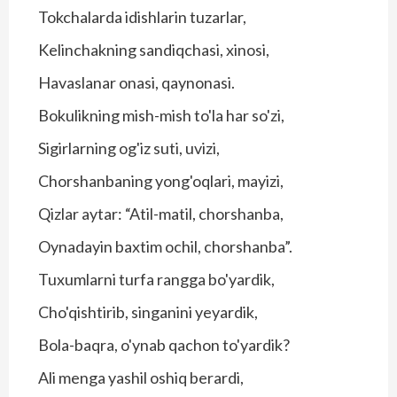
Tokchalarda idishlarin tuzarlar,
Kelinchakning sandiqchasi, xinosi,
Havaslanar onasi, qaynonasi.
Bokulikning mish-mish to'la har so'zi,
Sigirlarning og'iz suti, uvizi,
Chorshanbaning yong'oqlari, mayizi,
Qizlar aytar: “Atil-matil, chorshanba,
Oynadayin baxtim ochil, chorshanba”.
Tuxumlarni turfa rangga bo'yardik,
Cho'qishtirib, singanini yeyardik,
Bola-baqra, o'ynab qachon to'yardik?
Ali menga yashil oshiq berardi,