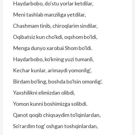
Haydarbobo, do'stu yorlar ketdilar,
Meni tashlab manziliga yetdilar,
Chashmam tinib, chiroqlarim sindilar,
Oqibatsiz kun cho'kdi, oqshom bo'ldi,
Menga dunyo xarobai Shom bo'ldi.
Haydarbobo, ko'kning yuzi tumanli,
Kechar kunlar, arimaydi yomonlig',
Birdam bo'ling, boshda bo'lsin omonlig',
Yaxshilikni elimizdan olibdi,
Yomon kunni boshimizga solibdi.
Qanot qoqib chiqsaydim to'lqinlardan,
So'rardim tog' oshgan toshqinlardan,