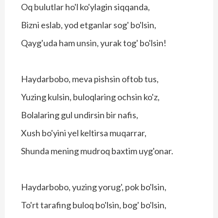
Oq bulutlar ho'l ko'ylagin siqqanda,
Bizni eslab, yod etganlar sog' bo'lsin,
Qayg'uda ham unsin, yurak tog' bo'lsin!
Haydarbobo, meva pishsin oftob tus,
Yuzing kulsin, buloqlaring ochsin ko'z,
Bolalaring gul undirsin bir nafis,
Xush bo'yini yel keltirsa muqarrar,
Shunda mening mudroq baxtim uyg'onar.
Haydarbobo, yuzing yorug', pok bo'lsin,
To'rt tarafing buloq bo'lsin, bog' bo'lsin,