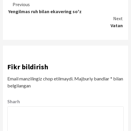
Continue
Previous
Yengilmas ruh bilan ekavering so'z
Reading
Next
Vatan
Fikr bildirish
Email manzilingiz chop etilmaydi.
Majburiy bandlar
*
bilan
belgilangan
Sharh