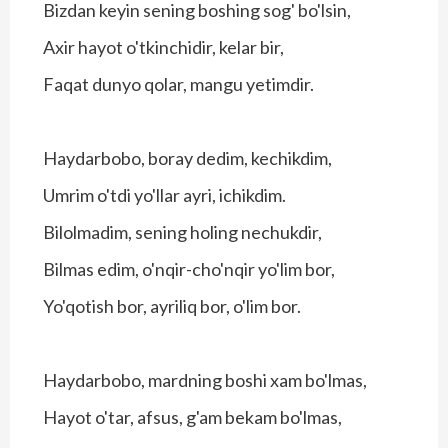
Bizdan keyin sening boshing sog' bo'lsin,
Axir hayot o'tkinchidir, kelar bir,
Faqat dunyo qolar, mangu yetimdir.
Haydarbobo, boray dedim, kechikdim,
Umrim o'tdi yo'llar ayri, ichikdim.
Bilolmadim, sening holing nechukdir,
Bilmas edim, o'nqir-cho'nqir yo'lim bor,
Yo'qotish bor, ayriliq bor, o'lim bor.
Haydarbobo, mardning boshi xam bo'lmas,
Hayot o'tar, afsus, g'am bekam bo'lmas,