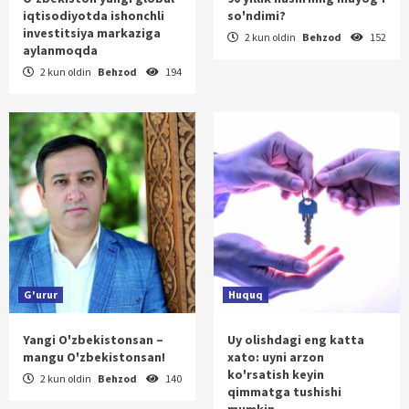
iqtisodiyotda ishonchli
so'ndimi?
investitsiya markaziga
2 kun oldin
Behzod
152
aylanmoqda
2 kun oldin
Behzod
194
G'urur
Huquq
Yangi O'zbekistonsan –
Uy olishdagi eng katta
mangu O'zbekistonsan!
xato: uyni arzon
ko'rsatish keyin
2 kun oldin
Behzod
140
qimmatga tushishi
mumkin