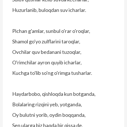
Huzurlanib, buloqdan suv icharlar.
Pichan g'amlar, sunbul o'rar o'roqlar,
Shamol go'yo zulflarini taroqlar,
Ovchilar quv bedanani tuzoqlar,
O'rimchilar ayron quyib icharlar,
Kuchga to'lib so'ng o'rimga tusharlar.
Haydarbobo, qishloqda kun botganda,
Bolalaring rizqini yeb, yotganda,
Oy bulutni yorib, oydin boqqanda,
Sen ularga biz haqda bir qissa de,