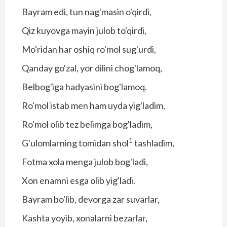
Bayram edi, tun nag'masin o'qirdi,
Qiz kuyovga mayin julob to'qirdi,
Mo'ridan har oshiq ro'mol sug'urdi,
Qanday go'zal, yor dilini chog'lamoq,
Belbog'iga hadyasini bog'lamoq.
Ro'mol istab men ham uyda yig'ladim,
Ro'mol olib tez belimga bog'ladim,
1
G'ulomlarning tomidan shol
tashladim,
Fotma xola menga julob bog'ladi,
Xon enamni esga olib yig'ladi.
Bayram bo'lib, devorga zar suvarlar,
Kashta yoyib, xonalarni bezarlar,