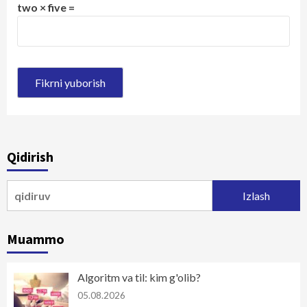
two × five =
Qidirish
Qidirshish:
Muammo
Algoritm va til: kim g'olib?
05.08.2026