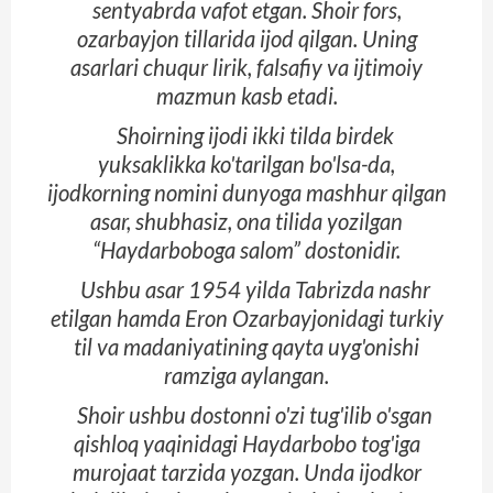
sentyabrda vafot etgan. Shoir fors,
ozarbayjon tillarida ijod qilgan. Uning
asarlari chuqur lirik, falsafiy va ijtimoiy
mazmun kasb etadi.
Shoirning ijodi ikki tilda birdek
yuksaklikka ko'tarilgan bo'lsa-da,
ijodkorning nomini dunyoga mashhur qilgan
asar, shubhasiz, ona tilida yozilgan
“Haydarboboga salom” dostonidir.
Ushbu asar 1954 yilda Tabrizda nashr
etilgan hamda Eron Ozarbayjonidagi turkiy
til va madaniyatining qayta uyg'onishi
ramziga aylangan.
Shoir ushbu dostonni o'zi tug'ilib o'sgan
qishloq yaqinidagi Haydarbobo tog'iga
murojaat tarzida yozgan. Unda ijodkor