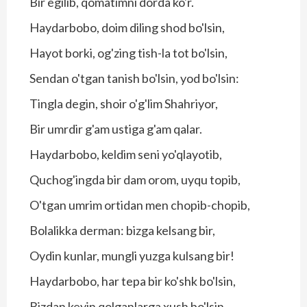
Bir egilib, qomatimni dorda ko'r.
Haydarbobo, doim diling shod bo'lsin,
Hayot borki, og'zing tish-la tot bo'lsin,
Sendan o'tgan tanish bo'lsin, yod bo'lsin:
Tingla degin, shoir o'g'lim Shahriyor,
Bir umrdir g'am ustiga g'am qalar.
Haydarbobo, keldim seni yo'qlayotib,
Quchog'ingda bir dam orom, uyqu topib,
O'tgan umrim ortidan men chopib-chopib,
Bolalikka derman: bizga kelsang bir,
Oydin kunlar, mungli yuzga kulsang bir!
Haydarbobo, har tepa bir ko'shk bo'lsin,
Bizdan keyin qolganlarga xush bo'lsin,