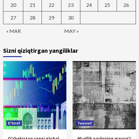
20
21
22
23
24
25
26
27
28
29
30
« MAR
MAY »
Sizni qiziqtirgan yangiliklar
E'tirof
Taassuf
O'zbekiston yangi global
90 yillik nashrning mayog'i