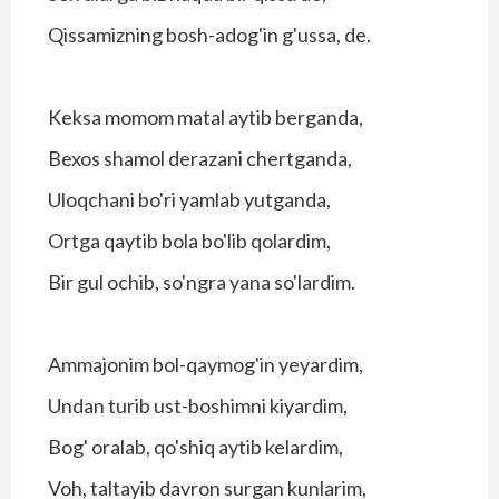
Qissamizning bosh-adog'in g'ussa, de.
Keksa momom matal aytib berganda,
Bexos shamol derazani chertganda,
Uloqchani bo'ri yamlab yutganda,
Ortga qaytib bola bo'lib qolardim,
Bir gul ochib, so'ngra yana so'lardim.
Ammajonim bol-qaymog'in yeyardim,
Undan turib ust-boshimni kiyardim,
Bog' oralab, qo'shiq aytib kelardim,
Voh, taltayib davron surgan kunlarim,