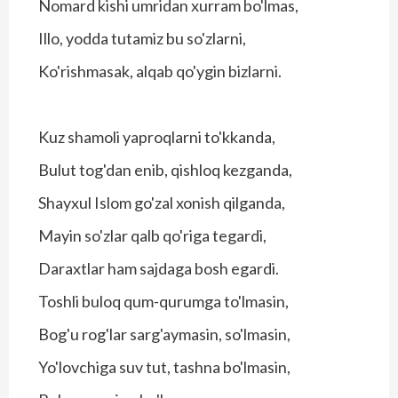
Nomard kishi umridan xurram bo'lmas,
Illo, yodda tutamiz bu so'zlarni,
Ko'rishmasak, alqab qo'ygin bizlarni.
Kuz shamoli yaproqlarni to'kkanda,
Bulut tog'dan enib, qishloq kezganda,
Shayxul Islom go'zal xonish qilganda,
Mayin so'zlar qalb qo'riga tegardi,
Daraxtlar ham sajdaga bosh egardi.
Toshli buloq qum-qurumga to'lmasin,
Bog'u rog'lar sarg'aymasin, so'lmasin,
Yo'lovchiga suv tut, tashna bo'lmasin,