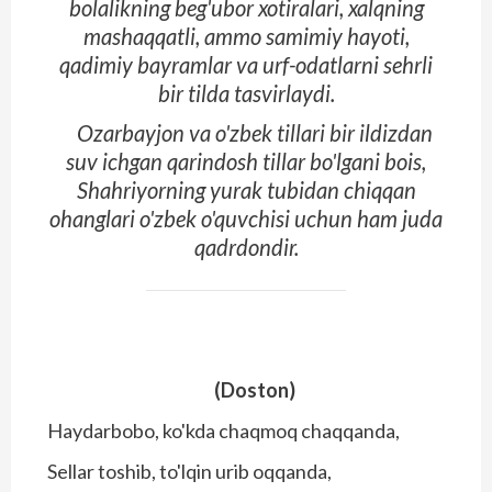
bolalikning beg'ubor xotiralari, xalqning
mashaqqatli, ammo samimiy hayoti,
qadimiy bayramlar va urf-odatlarni sehrli
bir tilda tasvirlaydi.
Ozarbayjon va o'zbek tillari bir ildizdan
suv ichgan qarindosh tillar bo'lgani bois,
Shahriyorning yurak tubidan chiqqan
ohanglari o'zbek o'quvchisi uchun ham juda
qadrdondir.
(Doston)
Haydarbobo, ko'kda chaqmoq chaqqanda,
Sellar toshib, to'lqin urib oqqanda,