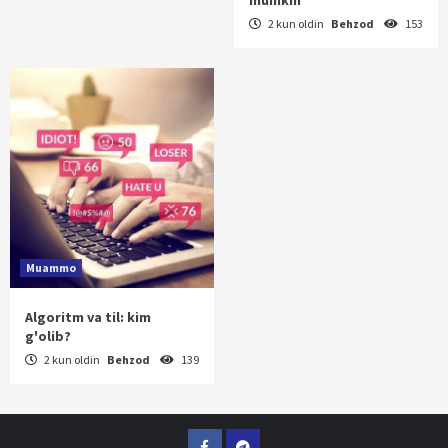
2 kun oldin
Behzod
153
Muammo
Algoritm va til: kim
g'olib?
2 kun oldin
Behzod
139
Facebook
Telegram