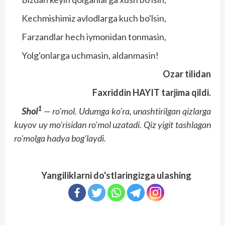
Kechmishimiz avlodlarga kuch bo'lsin,
Farzandlar hech iymonidan tonmasin,
Yolg'onlarga uchmasin, aldanmasin!
Ozar tilidan
Faxriddin HAYIT tarjima qildi.
1
Shol
— ro'mol. Udumga ko'ra, unashtirilgan qizlarga
kuyov uy mo'risidan ro'mol uzatadi. Qiz yigit tashlagan
ro'molga hadya bog'laydi.
Yangiliklarni do'stlaringizga ulashing