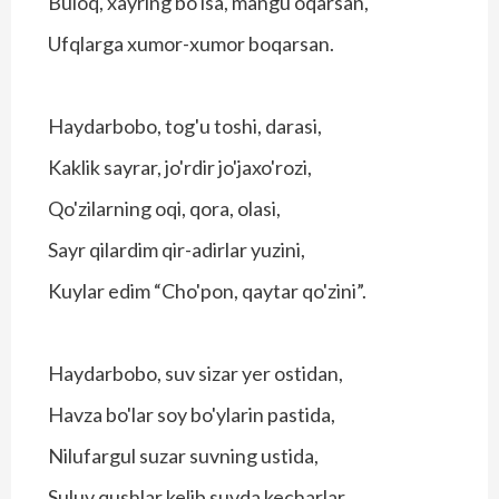
Buloq, xayring bo'lsa, mangu oqarsan,
Ufqlarga xumor-xumor boqarsan.
Haydarbobo, tog'u toshi, darasi,
Kaklik sayrar, jo'rdir jo'jaxo'rozi,
Qo'zilarning oqi, qora, olasi,
Sayr qilardim qir-adirlar yuzini,
Kuylar edim “Cho'pon, qaytar qo'zini”.
Haydarbobo, suv sizar yer ostidan,
Havza bo'lar soy bo'ylarin pastida,
Nilufargul suzar suvning ustida,
Suluv qushlar kelib suvda kecharlar,