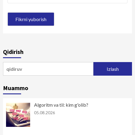
Qidirish
Qidirshish:
Muammo
Algoritm va til: kim g'olib?
05.08.2026