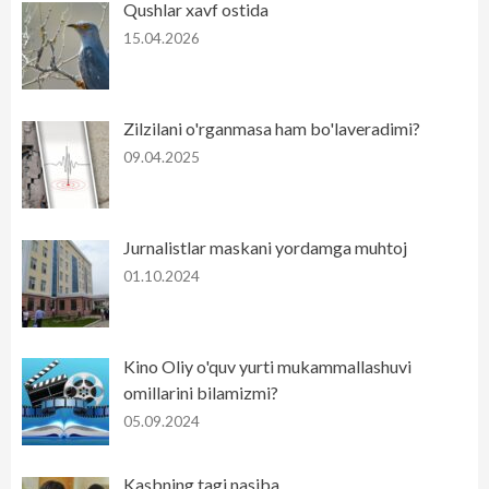
Qushlar xavf ostida
15.04.2026
Zilzilani o'rganmasa ham bo'laveradimi?
09.04.2025
Jurnalistlar maskani yordamga muhtoj
01.10.2024
Kino Oliy o'quv yurti mukammallashuvi
omillarini bilamizmi?
05.09.2024
Kasbning tagi nasiba