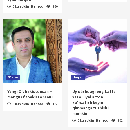
3 kun oldin
Behzod
260
G'urur
Huquq
Yangi O'zbekistonsan –
Uy olishdagi eng katta
mangu O'zbekistonsan!
xato: uyni arzon
ko'rsatish keyin
3 kun oldin
Behzod
172
qimmatga tushishi
mumkin
3 kun oldin
Behzod
202