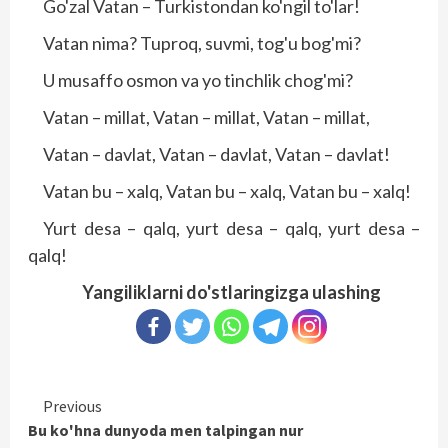
Go'zal Vatan – Turkistondan ko'ngil to'lar!
Vatan nima? Tuproq, suvmi, tog'u bog'mi?
U musaffo osmon va yo tinchlik chog'mi?
Vatan – millat, Vatan – millat, Vatan – millat,
Vatan – davlat, Vatan – davlat, Vatan – davlat!
Vatan bu – xalq, Vatan bu – xalq, Vatan bu – xalq!
Yurt desa – qalq, yurt desa – qalq, yurt desa –
qalq!
Yangiliklarni do'stlaringizga ulashing
Continue
Previous
Bu ko'hna dunyoda men talpingan nur
Reading