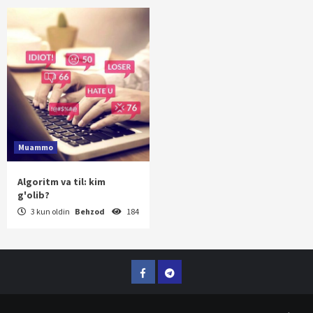
Muammo
Algoritm va til: kim
g'olib?
3 kun oldin
Behzod
184
Facebook
Telegram