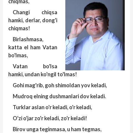
chiqmas,
Changi chiqsa
hamki, derlar, dong'i
chiqmas!
Birlashmasa,
katta el ham Vatan
bo'lmas,
Vatan bo'lsa
hamki, undan ko'ngil to'lmas!
Gohi mag'rib, goh shimoldan yov keladi,
Mudroq elning dushmanlari dov keladi.
Turklar aslan o'r keladi, o'r keladi,
O'zi o'jar zo'r keladi, zo'r keladi!
Birov unga teginmasa, u ham tegmas,