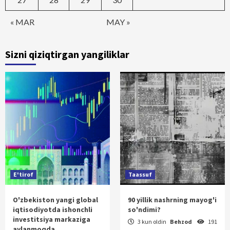
« MAR
MAY »
Sizni qiziqtirgan yangiliklar
E'tirof
Taassuf
O'zbekiston yangi global
90 yillik nashrning mayog'i
iqtisodiyotda ishonchli
so'ndimi?
investitsiya markaziga
3 kun oldin
Behzod
191
aylanmoqda