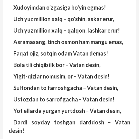
Xudoyimdan o'zgasiga bo'yin egmas!
Uch yuz million xalq – qo'shin, askar erur,
Uch yuz million xalq – qalqon, lashkar erur!
Asramasang, tinch osmon ham mangu emas,
Faqat ojiz, sotqin odam Vatan demas!
Bola tili chiqib ilk bor – Vatan desin,
Yigit-qizlar nomusim, or – Vatan desin!
Sultondan to farroshgacha – Vatan desin,
Ustozdan to sarrofgacha – Vatan desin!
Yot ellarda yurgan yurtdosh – Vatan desin,
Dardi soyday toshgan darddosh – Vatan
desin!