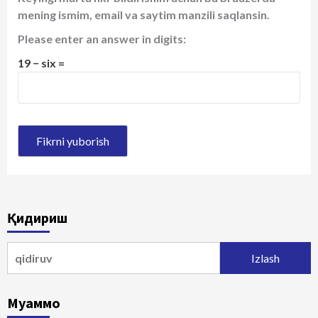
mening ismim, email va saytim manzili saqlansin.
Please enter an answer in digits:
19 − six =
Қидириш
Qidirshish:
Муаммо