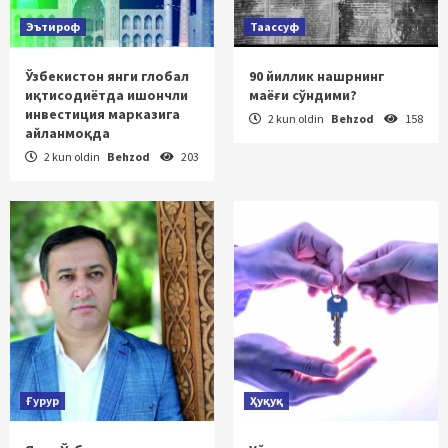
Эътироф
Таассуф
Ўзбекистон янги глобал
90 йиллик нашрнинг
иқтисодиётда ишончли
маёғи сўндими?
инвестиция марказига
2 kun oldin
Behzod
158
айланмоқда
2 kun oldin
Behzod
203
Ғурур
Ҳуқуқ