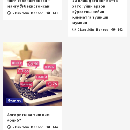
Янги Ўзбекистонсан –
Уй олишдаги энг катта
мангу Ўзбекистонсан!
хато: уйни арзон
кўрсатиш кейин
2 kun oldin
Behzod
143
қимматга тушиши
мумкин
2 kun oldin
Behzod
162
Муаммо
Алгоритм ва тил: ким
ғолиб?
2 kun oldin
Behzod
144