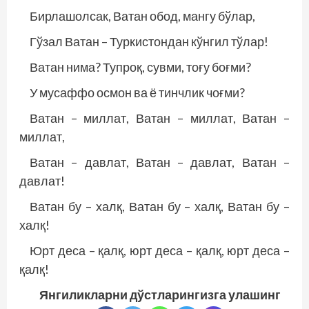
Бирлашолсак, Ватан обод, мангу бўлар,
Гўзал Ватан – Туркистондан кўнгил тўлар!
Ватан нима? Тупроқ, сувми, тоғу боғми?
У мусаффо осмон ва ё тинчлик чоғми?
Ватан – миллат, Ватан – миллат, Ватан –
миллат,
Ватан – давлат, Ватан – давлат, Ватан –
давлат!
Ватан бу – халқ, Ватан бу – халқ, Ватан бу –
халқ!
Юрт деса – қалқ, юрт деса – қалқ, юрт деса –
қалқ!
Янгиликларни дўстларингизга улашинг