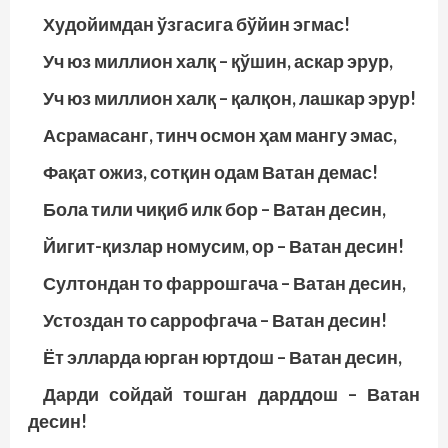
Худойимдан ўзгасига бўйин эгмас!
Уч юз миллион халқ – қўшин, аскар эрур,
Уч юз миллион халқ – қалқон, лашкар эрур!
Асрамасанг, тинч осмон ҳам мангу эмас,
Фақат ожиз, сотқин одам Ватан демас!
Бола тили чиқиб илк бор – Ватан десин,
Йигит-қизлар номусим, ор – Ватан десин!
Султондан то фаррошгача – Ватан десин,
Устоздан то саррофгача – Ватан десин!
Ёт элларда юрган юртдош – Ватан десин,
Дарди сойдай тошган дарддош – Ватан
десин!