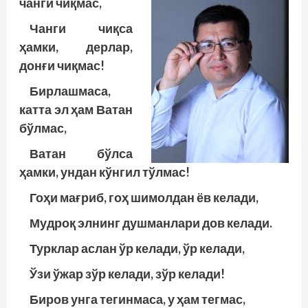
чанги чиқмас,
Чанги чиқса
ҳамки, дерлар,
донғи чиқмас!
Бирлашмаса,
катта эл ҳам Ватан
бўлмас,
Ватан бўлса
ҳамки, ундан кўнгил тўлмас!
Гоҳи мағриб, гоҳ шимолдан ёв келади,
Мудроқ элнинг душманлари дов келади.
Турклар аслан ўр келади, ўр келади,
Ўзи ўжар зўр келади, зўр келади!
Биров унга тегинмаса, у ҳам тегмас,