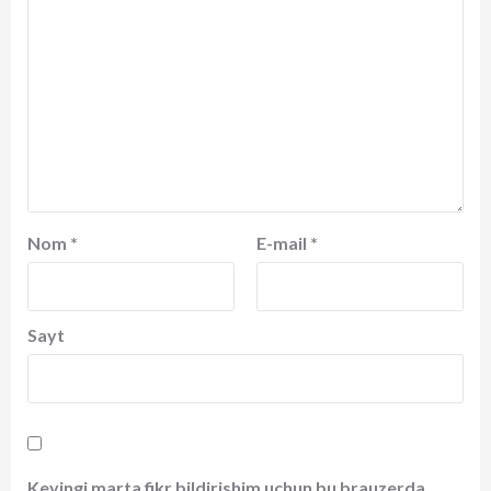
Nom
*
E-mail
*
Sayt
Keyingi marta fikr bildirishim uchun bu brauzerda