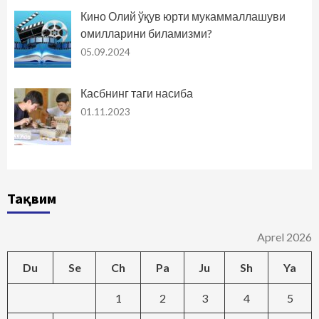
Кино Олий ўқув юрти мукаммаллашуви
омилларини биламизми?
05.09.2024
Касбнинг таги насиба
01.11.2023
Тақвим
Aprel 2026
Du
Se
Ch
Pa
Ju
Sh
Ya
1
2
3
4
5