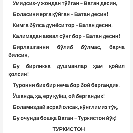
Умидсиз-у жондан тўйган – Ватан десин,
Боласини ерга қўйган – Ватан десин!
Кимга бўлса дунёси тор – Ватан десин,
Калимадан аввал сўнг бор – Ватан десин!
Бирлашганни бўлиб бўлмас, барча
билсин,
Бу бирликка душманлар ҳам қойил
қолсин!
Туронни биз бир неча бор бой бергандик,
Ўшанда, ҳа, еру қуёш, ой бергандик!
Боламиздай асрай олсак, кўнглимиз тўқ,
Бу очунда бошқа Ватан – Туркистон йўқ!
ТУРКИСТОН