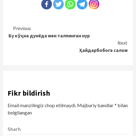
Continue
Previous
Бу кўҳна дунёда мен талпинган нур
Reading
Next
Ҳайдарбобога салом
Fikr bildirish
Email manzilingiz chop etilmaydi.
Majburiy bandlar
*
bilan
belgilangan
Sharh