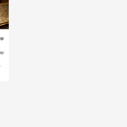
ур
ар
.