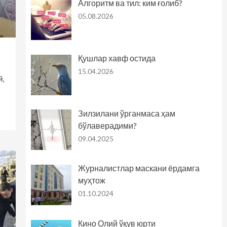
Алгоритм ва тил: ким ғолиб?
05.08.2026
Қушлар хавф остида
15.04.2026
й,
Зилзилани ўрганмаса ҳам
бўлаверадими?
09.04.2025
Журналистлар маскани ёрдамга
муҳтож
01.10.2024
Кино Олий ўқув юрти