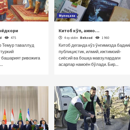
Мулоҳаза
унёдкори
Китоб кўп, аммо…
od
475
4 oy oldin
Behzod
1 960
р Темур таваллуд
Китоб деганда кўз ўнгимизда бадии
 туркий
публицистик, илмий, ижтимоий-
 башарият ривожига
сиёсий ва бошқа мавзулардаги
н…
асарлар намоён бўлади. Бир…