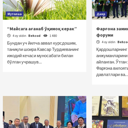
Мутолаа
Давр
“Майсага ағанаб ўқимоқ керак”
Фарғона зами
форуми
4 oy oldin
Behzod
1 480
4 oy oldin
Behz
Бундан уч йилча аввал курсдошим,
таниқли шоира Кавсар Турдиеванинг
Қардошларнинг
ижодий кечаси муносабати билан
анжуманларини 
бўлган учрашув…
айланган. Ўтга
Фарғона вилоят
давлатлари ва