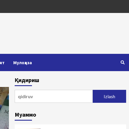
ят
Мулоҳаза
Қидириш
Qidirshish:
Муаммо