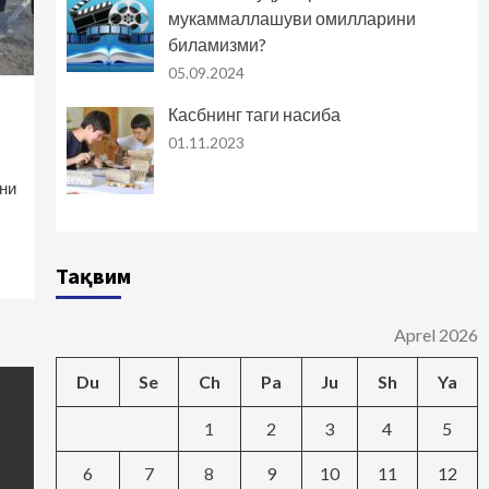
мукаммаллашуви омилларини
биламизми?
05.09.2024
Касбнинг таги насиба
01.11.2023
ни
Тақвим
Aprel 2026
Du
Se
Ch
Pa
Ju
Sh
Ya
1
2
3
4
5
6
7
8
9
10
11
12