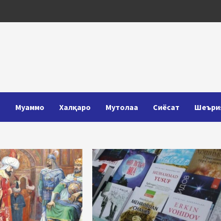
Т
Муаммо
Халқаро
Мутолаа
Сиёсат
Шеъри