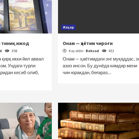
Изҳор
й тиниқ ижод
Онам — ҳаётим чироғи
od
358
4 oy oldin
Behzod
432
 қирқ икки йил аввал
Онам — ҳаётимдаги энг муқаддас, э
ом. Ундаги турли
азиз инсон. Бу дунёда кимдир мени
ридан кесиб олиб,
чин юракдан, беғараз…