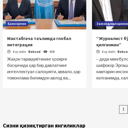
Ҳамкорлик
Замондошларими
Мактабгача таълимда глобал
“Журналист б
интеграция
қилганман”
4 oy oldin
Behzod
408
4 oy oldin
Behz
Жаҳон тараққиётининг ҳозирги
– деди мингбул
босқичида ҳар бир давлатнинг
шифокор Эргаш
интеллектуал салоҳияти, аввало, ҳар
камтарин инсон
томонлама билимдон авлод ва…
келганимда, ха
Ma
1
bo
Сизни қизиқтирган янгиликлар