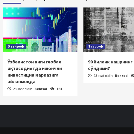
ha
Эътироф
Таассуф
Ўзбекистон янги глобал
90 йиллик нашрнинг
иқтисодиётда ишончли
сўндими?
инвестиция марказига
23 soat oldin
Behzod
айланмоқда
23 soat oldin
Behzod
164