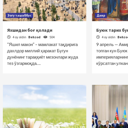
Эзгу ташаббус
Давр
Яхшидан боғ қолади
Буюк тарих б
4 oy oldin
Behzod
504
4 oy oldin
Behz
“Яшил макон” – мамлакат тақдирига
9 апрель — Ами
дахлдор миллий ҳаракат Бугун
топган кун Буюк
дунёнинг тараққиёт мезонлари жуда
империяларнинг
тез ўзгармоқда….
кўрсатган улка