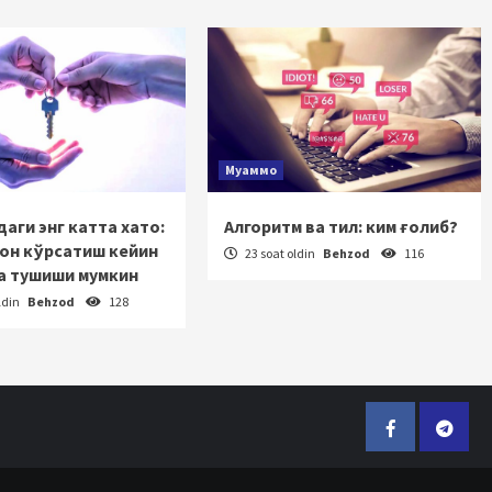
Муаммо
аги энг катта хато:
Алгоритм ва тил: ким ғолиб?
зон кўрсатиш кейин
23 soat oldin
Behzod
116
а тушиши мумкин
ldin
Behzod
128
Facebook
Telegr