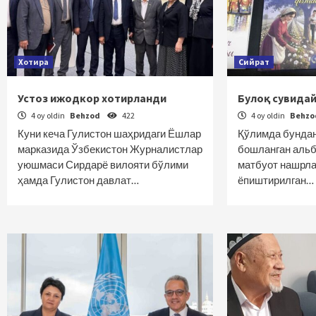
Хотира
Сийрат
Устоз ижодкор хотирланди
Булоқ сувида
4 oy oldin
Behzod
422
4 oy oldin
Behz
Куни кеча Гулистон шаҳридаги Ёшлар
Қўлимда бундан
марказида Ўзбекистон Журналистлар
бошланган альб
уюшмаси Сирдарё вилояти бўлими
матбуот нашрла
ҳамда Гулистон давлат…
ёпиштирилган…