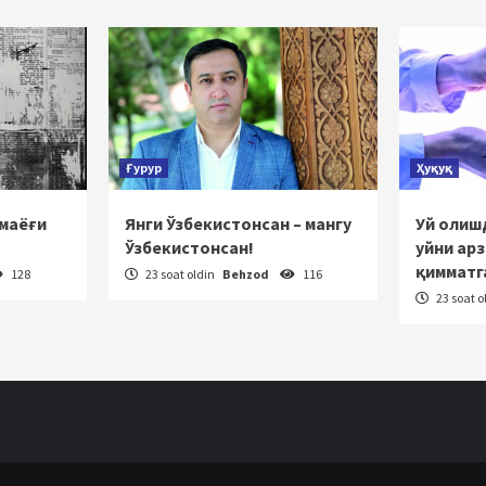
rakatlanish
Ғурур
Ҳуқуқ
 маёғи
Янги Ўзбекистонсан – мангу
Уй олишд
Ўзбекистонсан!
уйни ар
қимматг
128
23 soat oldin
Behzod
116
23 soat o