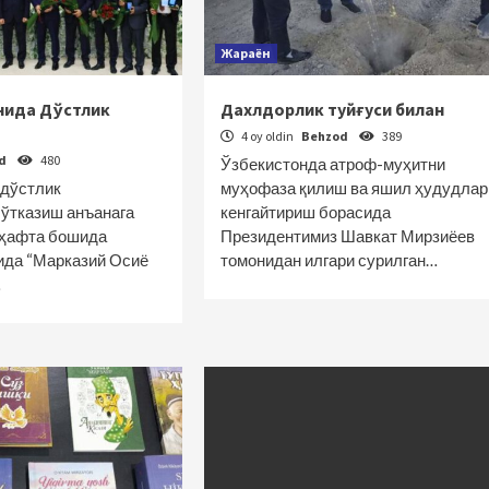
Жараён
нида Дўстлик
Дахлдорлик туйғуси билан
4 oy oldin
Behzod
389
od
480
Ўзбекистонда атроф-муҳитни
 дўстлик
муҳофаза қилиш ва яшил ҳудудлар
ўтказиш анъанага
кенгайтириш борасида
н ҳафта бошида
Президентимиз Шавкат Мирзиёев
ида “Марказий Осиё
томонидан илгари сурилган…
…