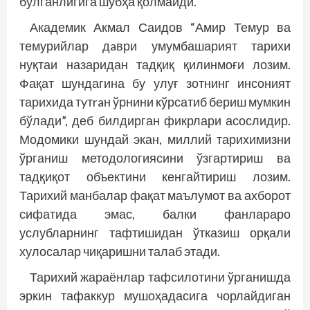
бўлганлигига шубҳа қолмайди.
Академик Акмал Саидов “Амир Темур ва
темурийлар дaври умумбашарият тарихи
нуқтаи назаридан тадқиқ қилинмоғи лозим.
Фақат шундагина бу улуғ зотнинг инсоният
тарихида тyтraн ўрнини кўрсатиб бериш мумкин
бўлади”, деб билдирган фикрлари асослидир.
Модомики шундай экан, миллий тарихимизни
ўрганиш методологиясини ўзгартириш ва
тадқиқот объектини кенгайтириш лозим.
Тарихий манбалар фақат маълумот ва ахборот
сифатида эмас, балки фанлараро
услубларнинг тафтишидан ўтказиш орқали
хулосалар чиқаришни талаб этади.
Тарихий жараёнлар тафсилотини ўрганишда
эркин тафаккур мушоҳадасига чорлайдиган