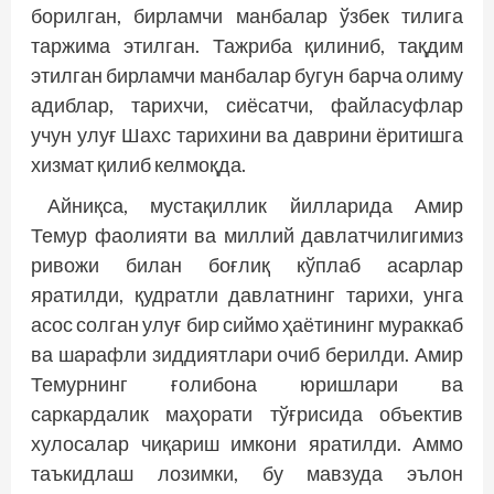
борилган, бирламчи манбалар ўзбек тилига
таржима этилган. Тажриба қилиниб, тақдим
этилган бирламчи манбалар бугун барча олиму
адиблар, тарихчи, сиёсатчи, файласуфлар
учун улуғ Шахс тарихини ва даврини ёритишга
хизмат қилиб келмоқда.
Айниқса, мустақиллик йилларида Амир
Темур фаолияти ва миллий давлатчилигимиз
ривожи билан боғлиқ кўплаб асарлар
яратилди, қудратли давлатнинг тарихи, унга
асос солган улуғ бир сиймо ҳаётининг мураккаб
ва шарафли зиддиятлари очиб берилди. Амир
Темурнинг ғолибона юришлари ва
саркардалик маҳорати тўғрисида объектив
хулосалар чиқариш имкони яратилди. Аммо
таъкидлаш лозимки, бу мавзуда эълон