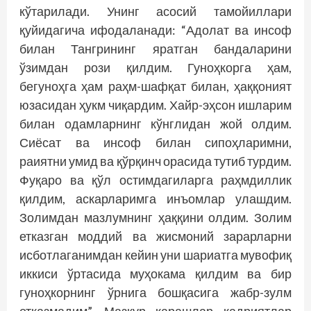
кўтарилади. Унинг асосий тамойиллари
қуйидагича ифодаланади: “Адолат ва инсоф
билан Тангрининг яратган бандаларини
ўзимдан рози қилдим. Гуноҳкорга ҳам,
бегуноҳга ҳам раҳм-шафқат билан, ҳаққоният
юзасидан ҳукм чиқардим. Хайр-эҳсон ишларим
билан одамларнинг кўнглидан жой олдим.
Сиёсат ва инсоф билан сипоҳларимни,
раиятни умид ва қўрқинч орасида тутиб турдим.
Фуқаро ва қўл остимдагиларга раҳмдиллик
қилдим, аскарларимга инъомлар улашдим.
Золимдан мазлумнинг ҳаққини олдим. Золим
етказган моддий ва жисмоний зарарларни
исботлаганимдан кейин уни шариатга мувофиқ
иккиси ўртасида муҳокама қилдим ва бир
гуноҳкорнинг ўрнига бошқасига жабр-зулм
етказмадим”. Мазкур қарашлар қадриятлар