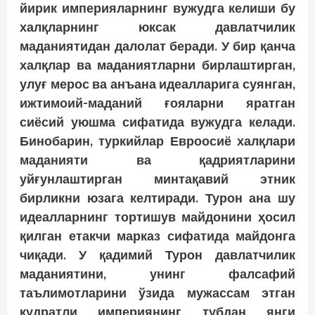
йирик империяларнинг вужудга келиши бу
халқларнинг юксак давлатчилик
маданиятидан далолат беради. У бир қанча
халқлар ва маданиятларни бирлаштирган,
улуғ мерос ва анъана идеалларига суянган,
ижтимоий-маданий ғояларни яратган
сиёсий уюшма сифатида вужудга келади.
Бинобарин, туркийлар Евроосиё халқлари
маданияти ва қадриятларини
уйғунлаштирган минтақавий этник
бирликни юзага келтиради. Турон ана шу
идеалларнинг тортишув майдонини ҳосил
қилган етакчи марказ сифатида майдонга
чиқади. У қадимий Турон давлатчилик
маданиятини, унинг фалсафий
таълимотларини ўзида мужассам этган
қудратли империянинг тубдан янги