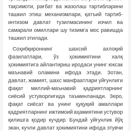
тақсимоти, рағбат ва жазолаш тартибларини
ташкил этиш механизмлари, қатъий тартиб-
интизом давлат тузилмасининг изчил ва
самарали омиллари шу тизимга мос равишда
ташкил этилади.
Соҳибқироннинг шахсий ахлоқий
фазилатлари, ўз ҳокимиятини халқ
ҳокимиятига айлантириш иродаси унинг юксак
маънавий оламини ифода этади. Зотан,
давлат, жамият, шахс манфаатлари уйғунлиги
фақат миллий-маънавий қадриятларнинг
сиёсий устуворлигида таъминланади. Зеро,
фақат сиёсат ва унинг ҳуқуқий амаллари
қадриятларнинг ижтимоий аҳамиятини устувор
қилишга қодир кучдир. Бундай уйғунлик йўқ
экан, кучли давлат ҳокимиятини ифода этувчи