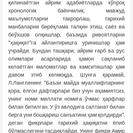
қилинаётган айрим адабиётларда кўпроқ
хронологик баёнчилик, мавжуд
маълумотларни такрорлаш, тарихий
манбаларни бирёқлама талқин этиш, саёз ва
беўхшов олқишлар, баъзида ривоятларни
“ҳақиқат”га айлантиришга уринишлар ҳам
учрайди. Бундан ташқари, айрим ғарб ва рус
олимлари асарларида ҳамон сақланиб
келаётган маломатлар ва камситишлар ҳам
давом этиб келмоқда. Шунга қарамай,
Л.Лангленинг “Баъзи майда муаллифларнинг
қора, ёлғон дафтарлари биз учун аҳамиятсиз,
унинг номи миллати номига ўчмас ҳарфлар
билан битилган. У ўз авлодига салтанат билан
бирга уни бошқариш санъатини ҳам қолдирди”,
деган фикрлари тарихий ҳақиқатни ёпиб
бўлмаслигини тасдиқлайди. Унинг фикри Амир