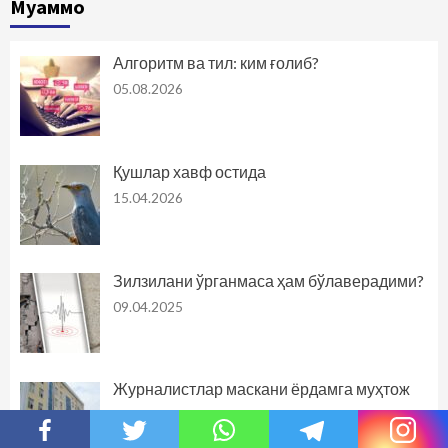
Муаммо
Алгоритм ва тил: ким ғолиб?
05.08.2026
Қушлар хавф остида
15.04.2026
Зилзилани ўрганмаса ҳам бўлаверадими?
09.04.2025
Журналистлар маскани ёрдамга муҳтож
01.10.2024