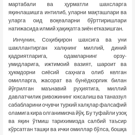
мартабали ва ҳурматли шахсларга
яқинлашишга интилиб, уларни мақташлари ва
уларга оид воқеаларни бўрттиришлари
натижасида илмий ҳақиқатга зиён етказишган.
Инчунин, Соҳибқирон шахсига ва уни
шакллантирган халқнинг миллий, диний
қадриятларига, одамларнинг орзу-
умидларига, ижтимоий вазият, шароит ва
ҳукмдорни сиёсий саҳнага олиб келган
омилларга, жасорат ва бунёдкорлик билан
йўғрилган маънавий руҳиятига, миллий
давлатчилик ривожининг юксалиш ва таназзул
сабабларини очувчи туркий халқлар фалсафий
оламига кира олганимизча йўқ. Бу туфайли узоқ
ва яқин ўтмиш тарихимизда салбий таъсир
кўрсатган ташқи ва ички омиллар бўлса, бошқа