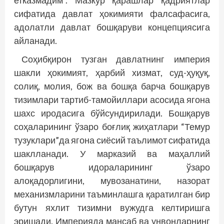
сифатида давлат ҳокимияти фалсафасига,
адолатли давлат бошқаруви концепциясига
айланади.
Соҳибқирон тузган давлатнинг империя
шакли ҳокимият, ҳарбий хизмат, суд-ҳуқуқ,
солиқ, молия, бож ва бошқа барча бошқарув
тизимлари тартиб-тамойиллари асосида ягона
шахс иродасига бўйсундирилади. Бошқарув
соҳаларининг ўзаро боғлиқ жиҳатлари “Темур
тузуклари”да ягона сиёсий таълимот сифатида
шаклланади. У марказий ва маҳаллий
бошқарув идораларининг ўзаро
алоқадорлигини, мувозанатини, назорат
механизмларини таъминлашга қаратилган бир
бутун яхлит тизимни вужудга келтиришга
эришади. Империяда мансаб ва унвонларнинг