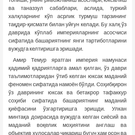
ва таназзул сабаблари, аслида, туркий
халқларнинг кўп асрлик турмуш тарзининг
тақдир-қисмати билан уйғун келади. Бу халқ ўз
даврида кўплаб империяларнинг асосчиси
сифатида башариятнинг янги тартиботларини
вужудга келтиришга эришади.
Амир Темур яратган империя намунаси
қадимий қадриятларга амал қилган, ўз даври
таълимотларидан ўтиб келган юксак маданий
феномен сифатида намоён бўлди. Соҳибқирон
ўз даврининг юксак ва бетакрор тафаккур
соҳиби сифатида башариятнинг маданий
қиёфасини ўзгартиришга эришди. Улкан
минтақа доирасида вужудга келган сиёсий ва
маданий воқелик моҳиятини англаш ва
объектив хулосалар чиқариш бугун ҳам осон ва