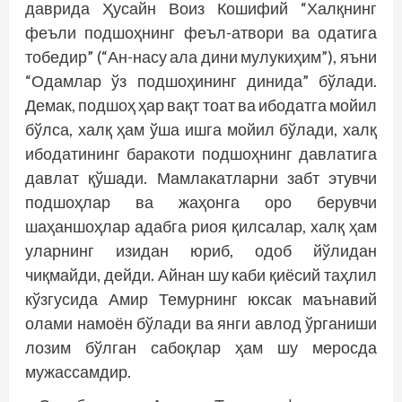
даврида Ҳусайн Воиз Кошифий “Халқнинг
феъли подшоҳнинг феъл-атвори ва одатига
тобедир” (“Ан-насу ала дини мулукиҳим”), яъни
“Одамлар ўз подшоҳининг динида” бўлади.
Демак, подшоҳ ҳар вақт тоат ва ибодатга мойил
бўлса, халқ ҳам ўша ишга мойил бўлади, халқ
ибодатининг баракоти подшоҳнинг давлатига
давлат қўшади. Мамлакатларни забт этувчи
подшоҳлар ва жаҳонга оро берувчи
шаҳаншоҳлар адабга риоя қилсалар, халқ ҳам
уларнинг изидан юриб, одоб йўлидан
чиқмайди, дейди. Айнан шу каби қиёсий таҳлил
кўзгусида Амир Темурнинг юксак маънавий
олами намоён бўлади ва янги авлод ўрганиши
лозим бўлган сабоқлар ҳам шу меросда
мужассамдир.