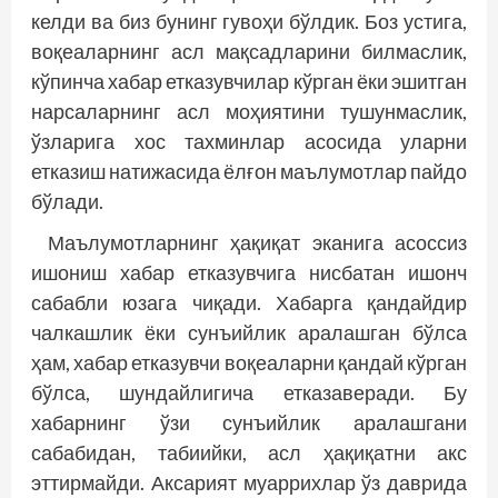
келди ва биз бунинг гувоҳи бўлдик. Боз устига,
воқеаларнинг асл мақсадларини билмаслик,
кўпинча хабар етказувчилар кўрган ёки эшитган
нарсаларнинг асл моҳиятини тушунмаслик,
ўзларига хос тахминлар асосида уларни
етказиш натижасида ёлғон маълумотлар пайдо
бўлади.
Маълумотларнинг ҳақиқат эканига асоссиз
ишониш хабар етказувчига нисбатан ишонч
сабабли юзага чиқади. Хабарга қандайдир
чалкашлик ёки сунъийлик аралашган бўлса
ҳам, хабар етказувчи воқеаларни қандай кўрган
бўлса, шундайлигича етказаверади. Бу
хабарнинг ўзи сунъийлик аралашгани
сабабидан, табиийки, асл ҳақиқатни акс
эттирмайди. Аксарият муаррихлар ўз даврида