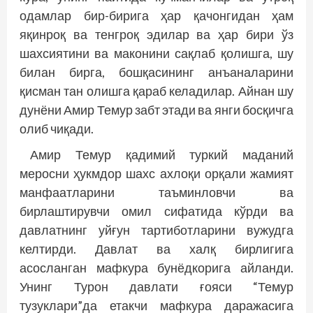
одамлар бир-бирига ҳар қачонгидан ҳам
яқинроқ ва тенгроқ эдилар ва ҳар бири ўз
шахсиятини ва маконини сақлаб қолишга, шу
билан бирга, бошқасининг анъаналарини
қисман тан олишга қараб келадилар. Айнан шу
дунёни Амир Темур забт этади ва янги босқичга
олиб чиқади.
Амир Темур қадимий туркий маданий
меросни ҳукмдор шахс ахлоқи орқали жамият
манфаатларини таъминловчи ва
бирлаштирувчи омил сифатида кўрди ва
давлатнинг уйғун тартиботларини вужудга
келтирди. Давлат ва халқ бирлигига
асосланган мафкура бунёдкорига айланди.
Унинг Турон давлати ғояси “Темур
тузуклари”да етакчи мафкура даражасига