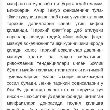
манфаат ва муносабатни тўғри англаб оламиз.
Бинобарин, Амир Темур феноменини тўла-
тўкис тушуниш ва англаб етиш учун фақат аниқ
тарихий далилларни санаб ўтиш кифоя
қилмайди. “Тарихий факт”лар деб аталувчи
нарсалар, аслида, оддий, айни пайтда фақат
мавжуд воқеликнинг ташқи кўринишини ифода
қилади, холос. Тарихий воқеликлар даврнинг
мавжуд ҳолати ва жаҳон сиёсатининг
ривожланиш тенденциялари билан боғлиқ
бўлган муайян халқ менталитети ёки ижтимоий
тузилмаларнинг ўзаро таъсири инъикосидан
ҳосил бўлади. Лекин тарихий ҳодисаларни у
ёки бу даражада ҳаракатга келтирувчи куч
инсон — шахсиятни ўз даври фонида, интилган
манфаатлари доирасида таҳлил қилишга
ундайди. Ана шунда унинг ўз даври ва