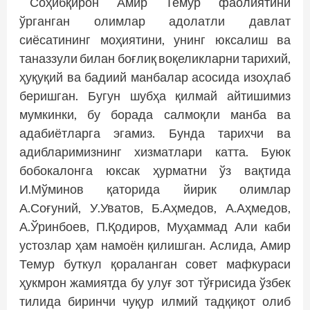
Соҳибқирон Амир Темур фаолиятини
ўрганган олимлар адолатли давлат
сиёсатининг моҳиятини, унинг юксалиш ва
таназзули билан боғлиқ воқеликларни тарихий,
ҳуқуқий ва бадиий манбалар асосида изоҳлаб
беришган. Бугун шубҳа қилмай айтишимиз
мумкинки, бу борада салмоқли манба ва
адабиётларга эгамиз. Бунда тарихчи ва
адибларимизнинг хизматлари катта. Буюк
бобокалонга юксак ҳурматни ўз вақтида
И.Мўминов қаторида йирик олимлар
А.Соғуний, У.Уватов, Б.Аҳмедов, А.Аҳмедов,
А.Ўринбоев, П.Қодиров, Муҳаммад Али каби
устозлар ҳам намоён қилишган. Аслида, Амир
Темур буткул қораланган совет мафкураси
ҳукмрон жамиятда бу улуғ зот тўғрисида ўзбек
тилида биринчи чуқур илмий тадқиқот олиб