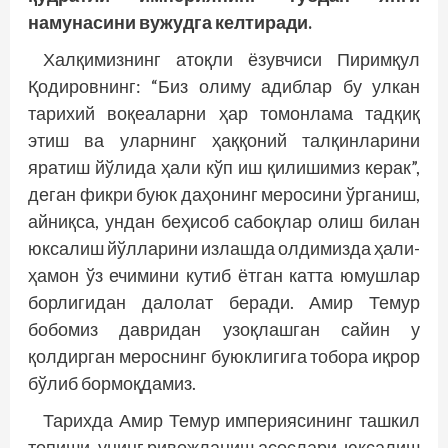
намунасини вужудга келтиради.
Халқимизнинг атоқли ёзувчиси Пиримқул
Қодировнинг: “Биз олиму адиблар бу улкан
тарихий воқеаларни ҳар томонлама тадқиқ
этиш ва уларнинг ҳаққоний талқинларини
яратиш йўлида ҳали кўп иш қилишимиз керак”,
деган фикри буюк даҳонинг меросини ўрганиш,
айниқса, ундан беҳисоб сабоқлар олиш билан
юксалиш йўлларини излашда олдимизда ҳали-
ҳамон ўз ечимини кутиб ётган катта юмушлар
борлигидан далолат беради. Амир Темур
бобомиз давридан узоқлашган сайин у
қолдирган мероснинг буюклигига тобора иқрор
бўлиб бормоқдамиз.
Тарихда Амир Темур империясининг ташкил
топиши, унинг ривожланиш асослари, юксалиш