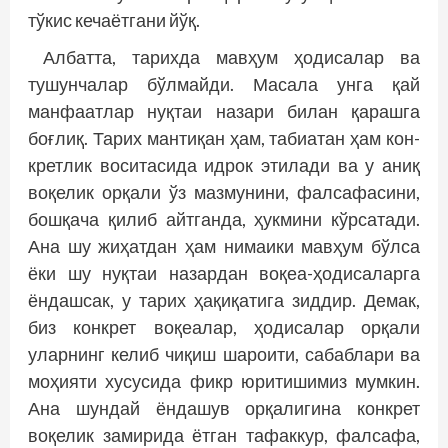
тўкис кечаётгани йўқ.
Албатта, тарихда мавҳум ҳодисалар ва
тушунчалар бўлмайди. Масала унга қай
манфаатлар нуқтаи назари билан қарашга
боғлиқ. Тарих мантиқан ҳам, табиатан ҳам кон­
кретлик воситасида идрок этилади ва у аниқ
воқелик орқали ўз мазмунини, фалсафасини,
бошқача қилиб айтганда, ҳукмини кўрсатади.
Ана шу жиҳатдан ҳам нимаики мавҳум бўлса
ёки шу нуқтаи назардан воқеа-ҳодисаларга
ёндашсак, у тарих ҳақиқатига зиддир. Демак,
биз конкрет воқеалар, ҳодисалар орқали
уларнинг келиб чиқиш шароити, сабаблари ва
моҳияти хусусида фикр юритишимиз мумкин.
Ана шундай ёндашув орқалигина конкрет
воқелик замирида ётган тафаккур, фалсафа,