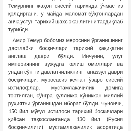
Темурнинг жаҳон сиёсий тарихида ўчмас из
қолдиргани, у майда маломат-бўҳтонлардан
анча устун тарихий шахс эканлигини тасдиқлаб
турибди.
Амир Темур бобомиз меросини ўрганишнинг
дастлабки босқичлари тарихий ҳақиқатни
англаш даври бўлди. Инчунин, улуғ
империянинг вужудга келиш омиллари ва
ундан сўнгги давлатчиликнинг таназзул даври
босқичлари, муросасиз кечган ўзаро сиёсий
ихтилофлар, мустамлакачилик домига
тортилган, сўнгра қулликка кўниккан миллий
руҳиятни ўрганишдан иборат бўлди. Чунончи,
150 йил мўғул истилоси тарихий босқичлари
қиёсан таққосланганда 130 йил (Русия
босқинчилиги) мустамлакачилик асоратида