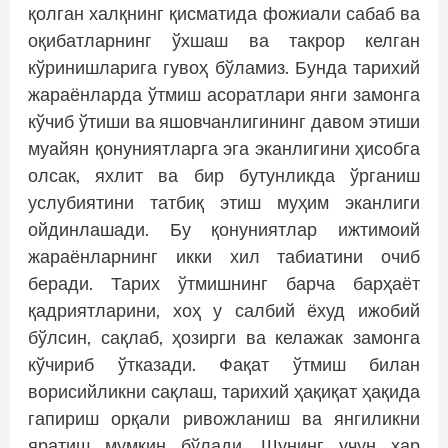
қолган халқнинг қисматида фожиали сабаб ва
оқибатларнинг ўхшаш ва такрор келган
кўринишларига гувоҳ бўламиз. Бунда тарихий
жараёнларда ўтмиш асоратлари янги замонга
кўчиб ўтиши ва яшовчанлигининг давом этиши
муайян қонуниятларга эга эканлигини ҳисобга
олсак, яхлит ва бир бутунликда ўрганиш
услубиятини татбиқ этиш муҳим эканлиги
ойдинлашади. Бу қонуниятлар ижтимоий
жараёнларнинг икки хил табиатини очиб
беради. Тарих ўтмишнинг барча барҳаёт
қадриятларини, хоҳ у салбий ёхуд ижобий
бўлсин, сақлаб, ҳозирги ва келажак замонга
кўчириб ўтказади. Фақат ўтмиш билан
ворисийликни сақлаш, тарихий ҳақиқат ҳақида
гапириш орқали ривожланиш ва янгиликни
яратиш мумкин бўлади. Шунинг учун ҳар