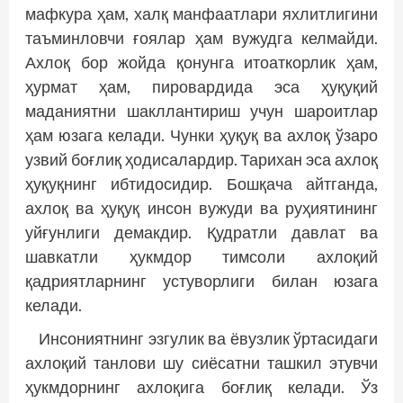
мафкура ҳам, халқ манфаатлари яхлитлигини
таъминловчи ғоялар ҳам вужудга келмайди.
Ахлоқ бор жойда қонунга итоаткорлик ҳам,
ҳурмат ҳам, пировардида эса ҳуқуқий
маданиятни шакллантириш учун шароитлар
ҳам юзага келади. Чунки ҳуқуқ ва ахлоқ ўзаро
узвий боғлиқ ҳодисалардир. Тарихан эса ахлоқ
ҳуқуқнинг ибтидосидир. Бошқача айтганда,
ахлоқ ва ҳуқуқ инсон вужуди ва руҳиятининг
уйғунлиги демакдир. Қудратли давлат ва
шавкатли ҳукмдор тимсоли ахлоқий
қадриятларнинг устуворлиги билан юзага
келади.
Инсониятнинг эзгулик ва ёвузлик ўртасидаги
ахлоқий танлови шу сиёсатни ташкил этувчи
ҳукмдорнинг ахлоқига боғлиқ келади. Ўз