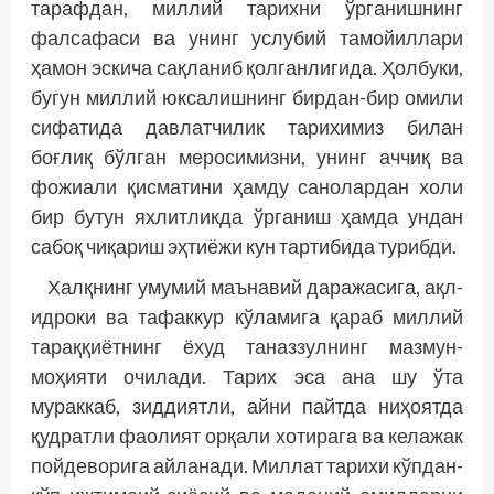
тарафдан, миллий тарихни ўрганишнинг
фалсафаси ва унинг услубий тамойиллари
ҳамон эскича сақланиб қолганлигида. Ҳолбуки,
бугун миллий юксалишнинг бирдан-бир омили
сифатида давлатчилик тарихимиз билан
боғлиқ бўлган меросимизни, унинг аччиқ ва
фожиали қисматини ҳамду санолардан холи
бир бутун яхлитликда ўрганиш ҳамда ундан
сабоқ чиқариш эҳтиёжи кун тартибида турибди.
Халқнинг умумий маънавий даражасига, ақл-
идроки ва тафаккур кўламига қараб миллий
тараққиётнинг ёхуд таназзулнинг мазмун-
моҳияти очилади. Тарих эса ана шу ўта
мураккаб, зиддиятли, айни пайтда ниҳоятда
қудратли фаолият орқали хотирага ва келажак
пойдеворига айланади. Миллат тарихи кўпдан-