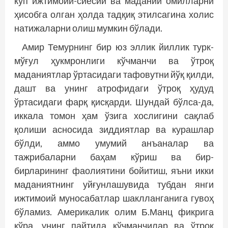
кўп ижтимоий-сиёсий ва маданий омилларни
ҳисобга олган ҳолда тадқиқ этилсагина холис
натижаларни олиш мумкин бўлади.
Амир Темурнинг бир юз эллик йиллик турк-
мўғул ҳукмронлиги кўчманчи ва ўтроқ
маданиятлар ўртасидаги тафовутни йўқ қилди,
дашт ва унинг атрофидаги ўтроқ ҳудуд
ўртасидаги фарқ қисқарди. Шундай бўлса-да,
иккала томон ҳам ўзига хослигини сақлаб
қолиши асносида зиддиятлар ва курашлар
бўлди, аммо умумий анъаналар ва
тажрибаларни баҳам кўриш ва бир-
бирларининг фаолиятини бойитиш, яъни икки
маданиятнинг уйғунлашувида тубдан янги
ижтимоий муносабатлар шаклланганига гувоҳ
бўламиз. Америкалик олим Б.Манц фикрига
кўра, унинг пайтида кўчманчилар ва ўтроқ