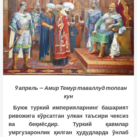
9 апрель — Амир Темур таваллуд топган
кун
Буюк туркий империяларнинг башарият
ривожига кўрсатган улкан таъсири чексиз
ва беқиёсдир. Туркий қавмлар
умргузаронлик қилган ҳудудларда ўнлаб