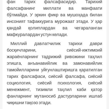
фан тарих фалсафасидир. Тарихий
фалсафанинг миллати ва манфаати
бўлмайди. У эркин фикр ва мушоҳада билан
инсоният тафаккурига мурожаат этади. У ҳар
қандай қолиплардан ва чегараланган
мафкуралардан устун келади.
Миллий давлатчилик тарихи даври
босқичларини, сиёсий-ижтимоий
жараёнларнинг тадрижий ривожини таҳлил
этишга, анъанавийлик ва замонавийлик
тамойилларини уйғунлаштиришга қаратилган
тарих фалсафаси, сиёсий фалсафа, сиёсий
социология, сиёсий психология, сиёсий
менежмент, тизимли таҳлил каби қатор
фанларнинг мутаносиб дастурларини ишлаб
чиқишни тақозо этади.