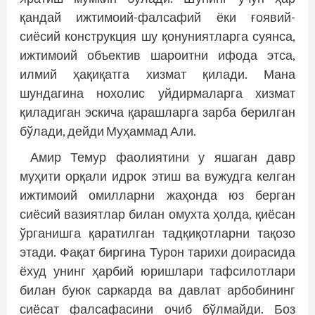
қандай ижтимоий-фалсафий ёки ғоявий-
сиёсий конструкция шу қонуниятларга суянса,
ижтимоий объектив шароитни ифода этса,
илмий ҳақиқатга хизмат қилади. Мана
шундагина нохолис уйдирмаларга хизмат
қиладиган эскича қарашларга зарба берилган
бўлади, дейди Муҳаммад Али.
Амир Темур фаолиятини у яшаган давр
муҳити орқали идрок этиш ва вужудга келган
ижтимоий омилларни жаҳонда юз берган
сиёсий вазиятлар билан омухта ҳолда, қиёсан
ўрганишга қаратилган тадқиқотларни тақозо
этади. Фақат биргина Турон тарихи доирасида
ёхуд унинг ҳарбий юришлари тафсилотлари
билан буюк саркарда ва давлат арбобининг
сиёсат фалсафасини очиб бўлмайди. Боз