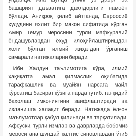
башарият даъватига дахлдорлиги намоён
бўлади. Аниқроқ қилиб айтганда, Евроосиё
ҳудудини яхлит бир макон сифатида кўрган
Амир Темур меросини турли мафкуравий
ёндашувлардан ёхуд илоҳийлаштиришдан
холи бўлган илмий жиҳатдан ўрганиш
самарали натижаларни беради.
Ибн Халдун таълимотига кўра, илмий
ҳақиқатга амал қилмаслик оқибатида
тарафкашлик ва муайян нарсага майл
кўрсатиш басират кўзига парда тутиб, танқидий
баҳолаш имкониятини заифлаштиради ва
изланишга халақит беради. Натижада ёлғон
маълумотлар қабул қилинади ва тарқатилади.
Афсуски, турли измлар ва даврларда бобомиз
мероси ана шундай қалтис синовлардан ўтиб