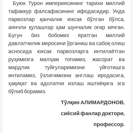
Буюк Турон империясининг тарихи миллий
тафаккур фалсафасининг ифодасидир. Унда
парвозлар қанчалик юксак бўлган бўлса,
аянчли қулашлар ҳам шунчалик оғир кечган.
Бугун биз бобомиз яратган миллий
давлатчилик меросини ўрганиш ва сабоқ олиш
асносида юксак парвозларга интилаётган
руҳимизга малҳам топамиз, жасорат ва
мардлик туйғуларимизни уйғотишга
интиламиз, ўзлигимизни англаш иродасига,
ҳақиқат ва адолатни излаш иштиёқига эга
бўлиб борамиз.
Тўлқин АЛИМАРДОНОВ,
сиёсий фанлар доктори,
профессор.