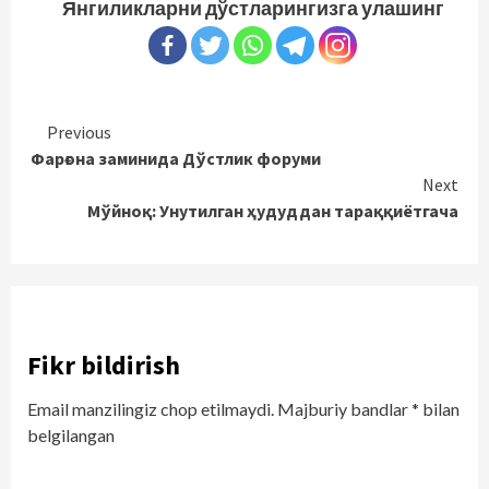
Янгиликларни дўстларингизга улашинг
Continue
Previous
Фарғона заминида Дўстлик форуми
Reading
Next
Мўйноқ: Унутилган ҳудуддан тараққиётгача
Fikr bildirish
Email manzilingiz chop etilmaydi.
Majburiy bandlar
*
bilan
belgilangan