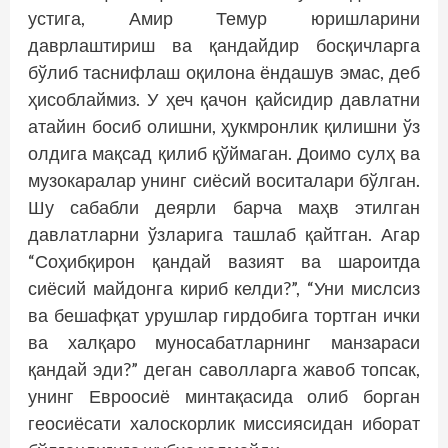
устига, Амир Темур юришларини
даврлаштириш ва қандайдир босқичларга
бўлиб таснифлаш оқилона ёндашув эмас, деб
ҳисоблаймиз. У ҳеч қачон қайсидир давлатни
атайин босиб олишни, ҳукмронлик қилишни ўз
олдига мақсад қилиб қўймаган. Доимо сулҳ ва
музокаралар унинг сиёсий воситалари бўлган.
Шу сабабли деярли барча маҳв этилган
давлатларни ўзларига ташлаб қайтган. Агар
“Соҳибқирон қандай вазият ва шароитда
сиёсий майдонга кириб келди?”, “Уни мислсиз
ва бешафқат урушлар гирдобига тортган ички
ва халқаро муносабатларнинг манзараси
қандай эди?” деган саволларга жавоб топсак,
унинг Евроосиё минтақасида олиб борган
геосиёсати халоскорлик миссиясидан иборат