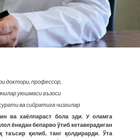
и доктори, профессор,
вчилар уюшмаси аъзоси
урати ва сийратига чизгилар
ин ва хаёлпараст бола эди. У оламга
алол ёнидан бепарво ўтиб кетаверадиган
қ таъсир қилиб, танг қолдирарди. Ўта