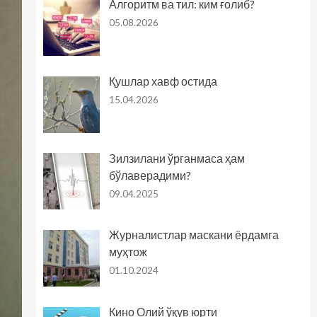
Алгоритм ва тил: ким ғолиб?
05.08.2026
Қушлар хавф остида
15.04.2026
Зилзилани ўрганмаса ҳам
бўлаверадими?
09.04.2025
Журналистлар маскани ёрдамга
муҳтож
01.10.2024
Кино Олий ўқув юрти