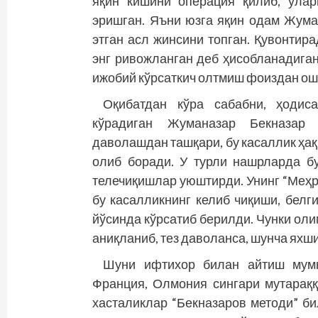
яқин кишини операция қилиб, ула
эришган. Яъни юзга яқин одам Жума
этган асл жинсини топган. Қувонтир
энг ривожланган деб ҳисобланадига
ижобий кўрсаткич олтмиш фоиздан ош
Оқибатдан кўра сабабни, ҳодис
кўрадиган Жуманазар Бекназар г
даволашдан ташқари, бу касаллик ҳақ
олиб боради. У турли нашрларда б
телечиқишлар уюштирди. Унинг “Меҳр
бу касалликнинг келиб чиқиши, белг
йўсинда кўрсатиб берилди. Чунки оли
аниқланиб, тез даволанса, шунча яхш
Шуни ифтихор билан айтиш мумк
Франция, Олмония сингари мутарақ
хасталиклар “Бекназаров методи” б