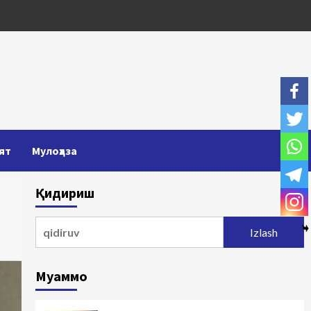
ят
Мулоҳаза
Қидириш
Qidirshish:
Муаммо