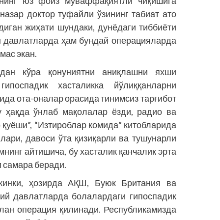
рнинг юз фоиз муваффақиятли чиқишига
назар доктор туфайли ўзининг табиат ато
адиган жиҳати шундаки, дунёдаги тиббиёти
н давлатларда ҳам бундай операцияларда
мас экан.
адан кўра қонуниятни аниқлашни яхши
ипоспадик хасталикка йўлиққанларни
ида ота-оналар орасида тинимсиз тарғибот
у ҳақда ўнлаб мақолалар ёзди, радио ва
 қуёши”, “Изтироблар комида” китобларида
илари, давоси ўта қизиқарли ва тушунарли
мнинг айтишича, бу хасталик қанчалик эрта
и самара беради.
инки, ҳозирда АҚШ, Буюк Британия ва
қий давлатларда болалардаги гипоспадик
илан операция қилинади. Республикамизда