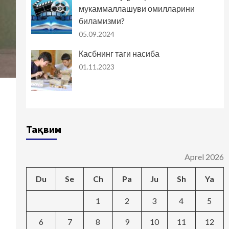
мукаммаллашуви омилларини
биламизми?
05.09.2024
Касбнинг таги насиба
01.11.2023
Тақвим
Aprel 2026
Du
Se
Ch
Pa
Ju
Sh
Ya
1
2
3
4
5
6
7
8
9
10
11
12