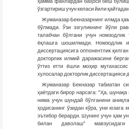
ҳамма фанлардан баҳоси беш бўлиши
ўзгартириш учун келаси йили қайтадан
Жуманазар Бекназарнинг илмда ҳам, 
бўлмади. Ўзи эзгуликнинг йўли ра
талабчан бўлгани учун номзодлик 
ёқлашга шошилмади. Номзодлик и
диссертациясига оппонентлик қилган
докторлик илмий даражасини берга
ўттиз етти ёшли моҳир мутахасси
хулосалар докторлик диссертацияси 
Жуманазар Бекназар табиатан си
ҳаётдаги бирор нарсага: “Ҳа, шунақа
нима учун шундай бўлганини аниқл
ҳодисанинг ўзидан кўра, уни юзага 
эътибор берарди. Шунинг учун ҳам ун
билан даволаш” мавзусидаги 