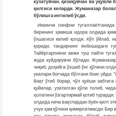
кузатувчан, қизиқувчан ва уқувли 
қилгиси келарди. Жуманазар болал
бўлишга интилиб ўсди.
Иккинчи синфни тугаллаётганида
бирининг ҳамиша идора олдида қими
ўхшагиси келиб қолди. Кўп ўйлаб, н
қориди, тандирнинг ёнбошидаги гу
Тайёргарликни авжи туш пайти туга
жуда куйдирувчи бўлади. Жуманазар
чиқиб, доҳийга ўхшаб ўнг қўлини олди
укалари боғчада бўлгани боис уйда: 
Вақт ўтиб борар, чўл қуёши забтига
қуйилар, узатилган қўли толиб, чид
ҳолатини ўзгартирмай қотиб турарди. 
олдида неча вақтлардан буён қилт эт
учун ҳам қўлини қимирлатмасди. Бир 
кун тиғида жизғанак бўлиб турга