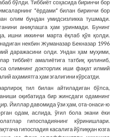
абаб бўлди. Тиббиёт соҳасида биринчи бор
кимсаларнинг “ёрдами” билан биринчи бор
чан олим бундан умидсизликка тушмади.
лганини аниқлашга ҳам уринмади. Бунинг
да, ишни иккинчи марта ёқлаб қўя қолди.
онадиган некбин Жуманазар Бекназар 1996
мий даражасини олди. Ундан ҳам муҳими,
лар тиббиёт амалиётига татбиқ қилиниб,
рса олимнинг докторлик иши фақат илмий
алий аҳамиятга ҳам эгалигини кўрсатди.
нарлироқ тил билан айтиладиган бўлса,
ланиши оқибатида бир жинсдаги одамнинг
ир. Йиллар давомида ўзи ҳам, ота-онаси-ю
рган одам, аслида, ўғил бола экани ёки
латлар гипоспадиянинг кўринишлари.
қтгача гипоспадия касалига йўлиққан юзга