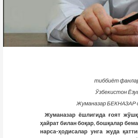
тиббиёт фанлар
Ўзбекистон Ёзу
Жуманазар БЕКНАЗАР с
Жуманазар ёшлигида ғоят жўшқ
ҳайрат билан боқар, бошқалар бем
нарса-ҳодисалар унга жуда қатти