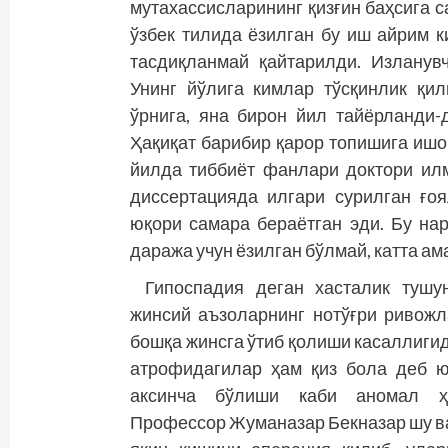
мутахассисларининг қизғин баҳсига с
ўзбек тилида ёзилган бу иш айрим 
тасдиқланмай қайтарилди. Изланув
Унинг йўлига кимлар тўсқинлик қи
ўрнига, яна бирон йил тайёрланди-
Ҳақиқат барибир қарор топишига иш
йилда тиббиёт фанлари доктори ил
диссертацияда илгари сурилган ғоя
юқори самара бераётган эди. Бу на
даража учун ёзилган бўлмай, катта ам
Гипоспадия деган хасталик тушу
жинсий аъзоларнинг нотўғри ривож
бошқа жинсга ўтиб қолиши касаллигид
атрофидагилар ҳам қиз бола деб ю
аксинча бўлиши каби аномал ҳо
Профессор Жуманазар Бекназар шу ва