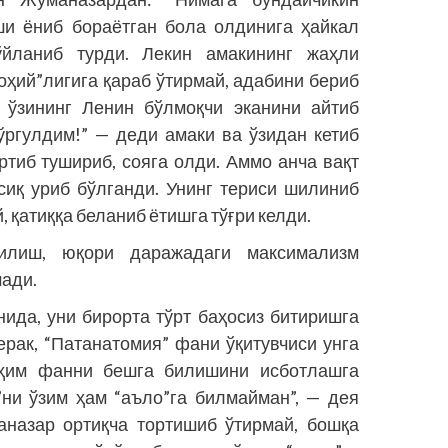
ши ёниб бораётган бола олдинига ҳайкал
йланиб турди. Лекин амакининг жаҳли
доҳий”лигига қараб ўтирмай, адабини бериб
 ўзининг Ленин бўлмоқчи эканини айтиб
ўргулдим!” — деди амаки ва ўзидан кетиб
ртиб тушириб, сояга олди. Аммо анча вақт
сиқ уриб бўлганди. Унинг териси шилиниб
, қатиққа беланиб ётишга тўғри келди.
илиш, юқори даражадаги максимализм
мади.
нида, уни бирорта тўрт баҳосиз битиришга
ерак, “Патанатомия” фани ўқитувчиси унга
уҳим фанни бешга билишини исботлашга
”ни ўзим ҳам “аъло”га билмайман”, — дея
аназар ортиқча тортишиб ўтирмай, бошқа