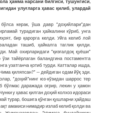
бола ҳамма нарсани билгиси, тушунгиси,
игидан улуғларга ҳавас қилиб, улардай
 бўлса керак, ўша давр “доҳийлари”дан
рламай турадиган ҳайкалини кўриб, унга
иҳоят, бир қарорга келди. Уйга келиб лой
валадан ташиб, ҳайкалга таглик қилди.
тди. Май охирларидаги “қизғалдоқ қуёши”
 ўзи тайёрлаган баландгина постаментга
нга узатганча қотиб турди. Катталар ишда,
“Нима қиляпсан?” — дейдиган одам йўқ эди.
 олар, “доҳий”нинг юз-кўзидан шаррос тер
аб бўлмас даражада оғрир, лекин у ҳамон
Чунки у ҳавас қилган доҳий колхоз идораси
май турар, бошига қўнган қушларни ҳайдаш
вақт амакиси нимадир излаб келиб қолди ва
н Жуманазардан: “Нимага бундайчикин