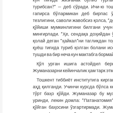
турибсан?” — деб сўради. Ичи-ю то
гапирса бўлармикан деб бирпас ў
тезлигини, саволи жавобсиз қолса, “
қўйиши мумкинлигини билгани учун
минғирлади. “Ҳе, сендақа доҳийдан 
қолай деган “ҳайкал”ни тагликдан то
қуёш тиғида туриб қолган болани ис
тушди ва бир неча кун мактабга бормай
Қўл урган ишига астойдил бер
Жуманазарни кейинчалик ҳам тарк эт
Тошкент тиббиёт институтига кирга
аҳд қилганди. Учинчи курсда бўлса к
тўрт баҳо қўйди. Жуманазар бу м
уринди, лекин домла: “Патанатомия
қўйган баҳосини ўзгартирмади. Жум