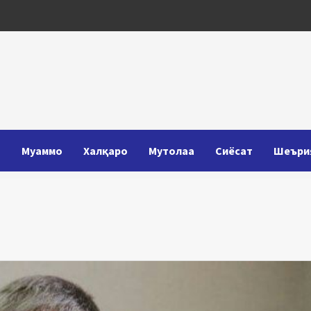
Т
Муаммо
Халқаро
Мутолаа
Сиёсат
Шеъри