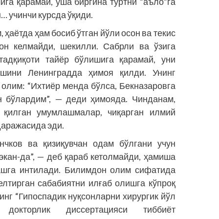
га қарамай, ўша биргина тўртни “аъло”га
… учинчи курсда ўқиди.
ҳаётда ҳам босиб ўтган йўли осон ва текис
вон келмайди, шекилли. Сабрли ва ўзига
тадқиқоти тайёр бўлишига қарамай, уни
шини Ленинградда ҳимоя қилди. Унинг
 олим: “Ихтиёр менда бўлса, Бекназаровга
н бўлардим”, — деди ҳимояда. Чинданам,
с қилган умумлашмалар, чиқарган илмий
даражасида эди.
нчков ва қизиқувчан одам бўлгани учун
 экан-да”, — деб қараб кетолмайди, ҳамиша
ашга интилади. Билимдон олим сифатида
келтирган сабабиятни илғаб олишга кўпроқ
инг “Гипоспадик нуқсонларни хирургик йўл
докторлик диссертацияси тиббиёт